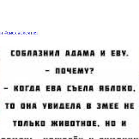
и #смех #змея
нет