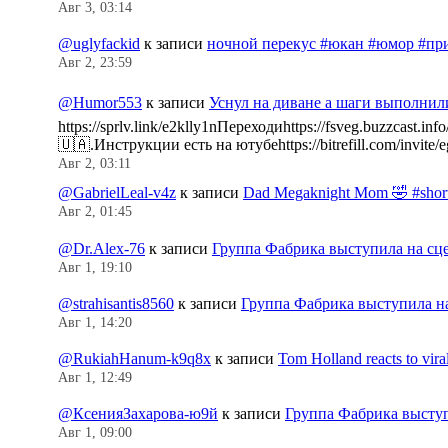
Авг 3, 03:14
@uglyfackid
к записи
ночной перекус #юкан #юмор #пр
Авг 2, 23:59
@Humor553
к записи
Уснул на диване а шаги выполнил
https://sprlv.link/e2klly1nПереходиhttps://fsveg.buzzc
🇺🇦.Инструкции есть на ютубеhttps://bitrefill.com/invit
Авг 2, 03:11
@GabrielLeal-v4z
к записи
Dad Megaknight Mom 🤣 #shorts
Авг 2, 01:45
@Dr.Alex-76
к записи
Группа Фабрика выступила на сц
Авг 1, 19:10
@strahisantis8560
к записи
Группа Фабрика выступила н
Авг 1, 14:20
@RukiahHanum-k9q8x
к записи
Tom Holland reacts to vir
Авг 1, 12:49
@КсенияЗахарова-ю9й
к записи
Группа Фабрика выступ
Авг 1, 09:00