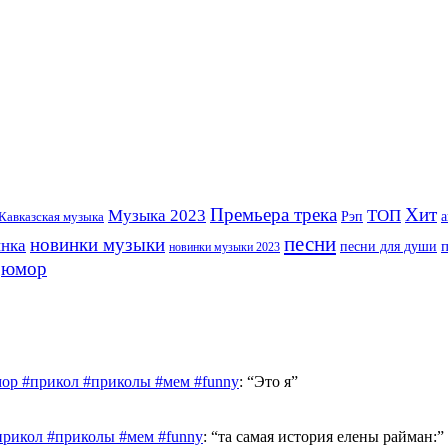
Премьера трека
Хит
Музыка 2023
ТОП
Рэп
Кавказская музыка
а
песни
новинки музыки
инка
песни для души
новинки музыки 2023
юмор
ор #прикол #приколы #мем #funny
: “
Это я
”
прикол #приколы #мем #funny
: “
та самая история елены райман:
”