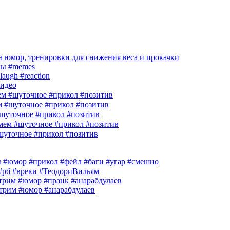
 юмор, тренировки для снижения веса и прокачки
лы #memes
laugh #reaction
идео
м #шуточное #прикол #позитив
м #шуточное #прикол #позитив
шуточное #прикол #позитив
ем #шуточное #прикол #позитив
шуточное #прикол #позитив
гры #юмор #прикол #фейл #баги #угар #смешно
 #рб #вреки #ТеодориВильям
им #юмор #пранк #анарабдулаев
рим #юмор #анарабдулаев