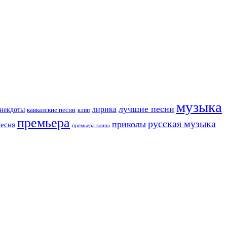
музыка
лучшие песни
лирика
некдоты
кавказские песни
клип
премьера
русская музыка
приколы
песня
премьера клипа