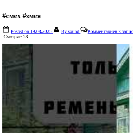
#смех #змея
Posted on
19.08.2025
By
sound
Комментариев
к запис
Смотрят:
28