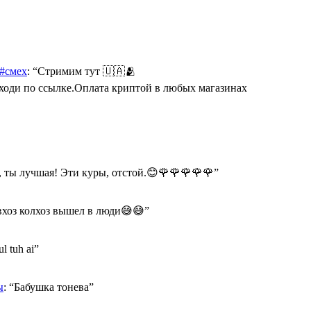
 #смех
: “
Стримим тут 🇺🇦🫂
Переходи по ссылке.Оплата криптой в любых магазинах
 ты лучшая! Эти куры, отстой.😊🌹🌹🌹🌹🌹
”
хоз колхоз вышел в люди😅😅
”
ul tuh ai
”
ы
: “
Бабушка тонева
”