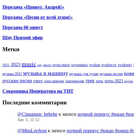
Передача «Привет, Андрей!»
Передача «Песни от всей души!»
Передача 60 минут
Шоу Прямой эфир
Метки
music
2023
zvukm
zvukm tv
zvukmtv
soyuz music
soyuzmusic
2022
rap
shorts
музыка в машину
нов
музыка для души
музыка песни
музыка 2022
русские песни
трек
смех
хиты 2023
союз мьюзик
хиты
союзмьюзик
шутки
Сокровища Императора на ТНТ
Последние комментарии
@Cinnamon_bebebe
к записи
ночной перекус #юкан #юм
Авг 3, 11:12
@MissLeeJessi
к записи
ночной перекус #юкан #юмор #