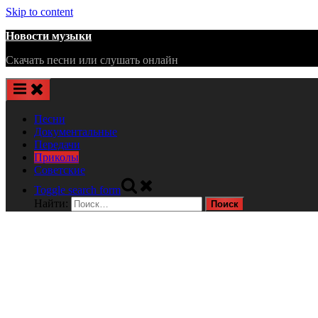
Skip to content
Новости музыки
Скачать песни или слушать онлайн
Песни
Документальные
Передачи
Приколы
Советские
Toggle search form
Найти: