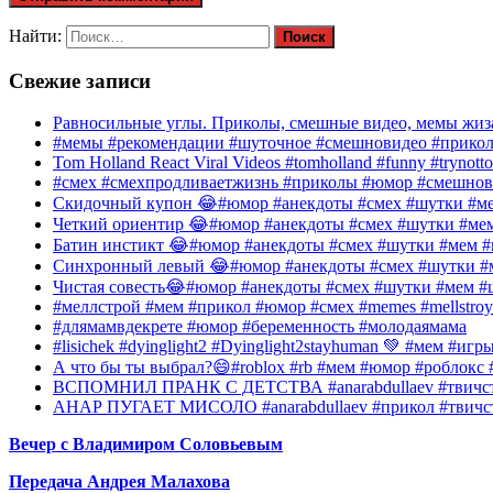
Найти:
Свежие записи
Равносильные углы. Приколы, смешные видео, мемы жиза
#мемы #рекомендации #шуточное #смешновидео #прико
Tom Holland React Viral Videos #tomholland #funny #trynotto
#смех #смехпродливаетжизнь #приколы #юмор #смешнов
Скидочный купон 😂#юмор #анекдоты #смех #шутки #ме
Четкий ориентир 😂#юмор #анекдоты #смех #шутки #ме
Батин инстикт 😂#юмор #анекдоты #смех #шутки #мем #
Синхронный левый 😂#юмор #анекдоты #смех #шутки #м
Чистая совесть😂#юмор #анекдоты #смех #шутки #мем #
#меллстрой #мем #прикол #юмор #смех #memes #mellstroy
#длямамвдекрете #юмор #беременность #молодаямама
#lisichek #dyinglight2 #Dyinglight2stayhuman 💚 #мем #и
А что бы ты выбрал?😄#roblox #rb #мем #юмор #роблокс
ВСПОМНИЛ ПРАНК С ДЕТСТВА #anarabdullaev #твичстр
АНАР ПУГАЕТ МИСОЛО #anarabdullaev #прикол #твичст
Вечер с Владимиром Соловьевым
Передача Андрея Малахова