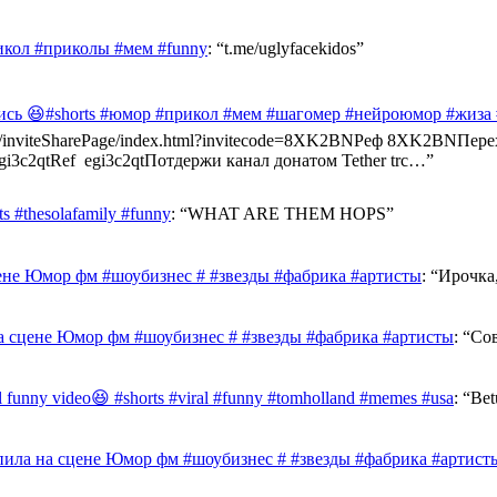
икол #приколы #мем #funny
: “
t.me/uglyfacekidos
”
ись 😆#shorts #юмор #прикол #мем #шагомер #нейроюмор #жиза
ast.info/inviteSharePage/index.html?invitecode=8XK2BNРеф 8XK2BN
e/egi3c2qtRef egi3c2qtПотдержи канал донатом Tether trc…
”
 #thesolafamily #funny
: “
WHAT ARE THEM HOPS
”
ене Юмор фм #шоубизнес # #звезды #фабрика #артисты
: “
Ирочка,
а сцене Юмор фм #шоубизнес # #звезды #фабрика #артисты
: “
Сов
al funny video😆 #shorts #viral #funny #tomholland #memes #usa
: “
Bet
ила на сцене Юмор фм #шоубизнес # #звезды #фабрика #артист