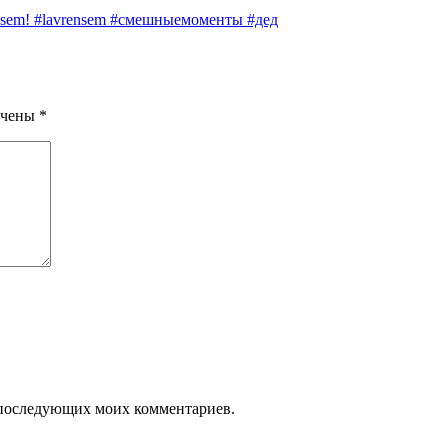
sem! #lavrensem #смешныемоменты #дед
ечены
*
ля последующих моих комментариев.