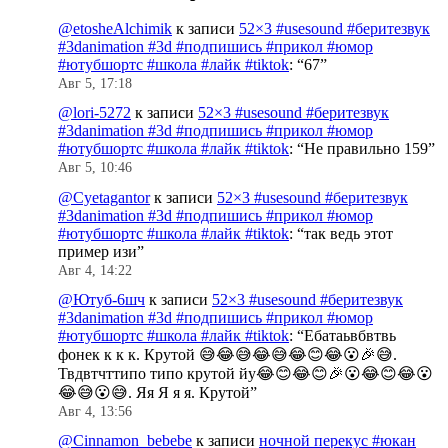
@etosheAlchimik
к записи
52×3 #usesound #беритезвук
#3danimation #3d #подпишись #прикол #юмор
#ютубшортс #школа #лайк #tiktok
: “
67
”
Авг 5, 17:18
@lori-5272
к записи
52×3 #usesound #беритезвук
#3danimation #3d #подпишись #прикол #юмор
#ютубшортс #школа #лайк #tiktok
: “
Не правильно 159
”
Авг 5, 10:46
@Cyetagantor
к записи
52×3 #usesound #беритезвук
#3danimation #3d #подпишись #прикол #юмор
#ютубшортс #школа #лайк #tiktok
: “
так ведь этот
пример изи
”
Авг 4, 14:22
@Ютуб-6шч
к записи
52×3 #usesound #беритезвук
#3danimation #3d #подпишись #прикол #юмор
#ютубшортс #школа #лайк #tiktok
: “
Ебатаьвбвтвь
фонек к к к. Крутой 😅😂😅😂😅😂😊😂😮🎉😅.
Твдвтчттипо типо крутой йу😂😊😂😊🎉😮😂😊😂😮
😂😅😮😅. Яя Я я я. Крутой
”
Авг 4, 13:56
@Cinnamon_bebebe
к записи
ночной перекус #юкан