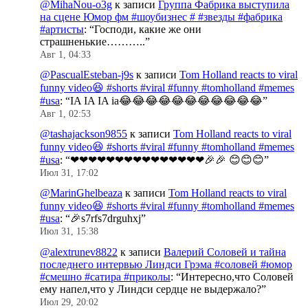
@MihaNou-o3g
к записи
Группа Фабрика выступила
на сцене Юмор фм #шоубизнес # #звезды #фабрика
#артисты
: “
Господи, какие же они
страшненькие………..
”
Авг 1, 04:33
@PascualEsteban-j9s
к записи
Tom Holland reacts to viral
funny video😆 #shorts #viral #funny #tomholland #memes
#usa
: “
IA IA IA ia😂😂😂😂😂😂😂😂😂😂😂
”
Авг 1, 02:53
@tashajackson9855
к записи
Tom Holland reacts to viral
funny video😆 #shorts #viral #funny #tomholland #memes
#usa
: “
❤❤❤❤❤❤❤❤❤❤❤❤❤❤❤🎉🎉 😊😊😊
”
Июл 31, 17:02
@MarinGhelbeaza
к записи
Tom Holland reacts to viral
funny video😆 #shorts #viral #funny #tomholland #memes
#usa
: “
🎉s7rfs7drguhxj
”
Июл 31, 15:38
@alextrunev8822
к записи
Валерий Соловей и тайна
последнего интервью Линдси Грэма #соловей #юмор
#смешно #сатира #приколы
: “
Интересно,что Соловей
ему напел,что у Линдси сердце не выдержало?
”
Июл 29, 20:02