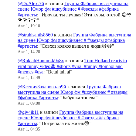
@Dr.Alex-76
к записи
Группа Фабрика выступила на
сцене Юмор фм #шоубизнес # #звезды #фабрика
#артисты
: “
Ирочка, ты лучшая! Эти куры, отстой.😊🌹
🌹🌹🌹🌹
”
Авг 1, 19:10
@strahisantis8560
к записи
Группа Фабрика выступила
на сцене Юмор фм #шоубизнес # #звезды #фабрика
#артисты
: “
Совхоз колхоз вышел в люди😅😅
”
Авг 1, 14:20
@RukiahHanum-k9q8x
к записи
Tom Holland reacts to
viral funny video😆 #shorts #viral #funny #tomholland
#memes #usa
: “
Betul tuh ai
”
Авг 1, 12:49
@КсенияЗахарова-ю9й
к записи
Группа Фабрика
выступила на сцене Юмор фм #шоубизнес # #звезды
#фабрика #артисты
: “
Бабушка тонева
”
Авг 1, 09:00
@giv4ik11
к записи
Группа Фабрика выступила на
сцене Юмор фм #шоубизнес # #звезды #фабрика
#артисты
: “
Потрепала их жизнь😢
”
Авг 1, 04:35