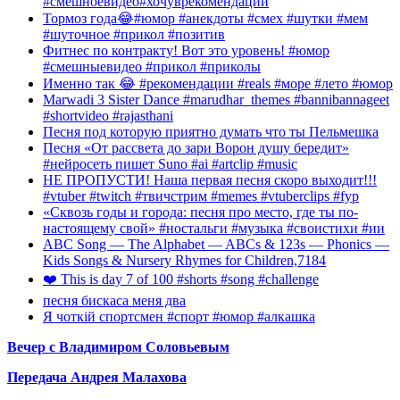
#смешноевидео#хочуврекомендации
Тормоз года😂#юмор #анекдоты #смех #шутки #мем
#шуточное #прикол #позитив
Фитнес по контракту! Вот это уровень! #юмор
#смешныевидео #прикол #приколы
Именно так 😂 #рекомендации #reals #море #лето #юмор
Marwadi 3 Sister Dance #marudhar_themes #bannibannageet
#shortvideo #rajasthani
Песня под которую приятно думать что ты Пельмешка
Песня «От рассвета до зари Ворон душу бередит»
#нейросеть пишет Suno #ai #artclip #music
НЕ ПРОПУСТИ! Наша первая песня скоро выходит!!!
#vtuber #twitch #твичстрим #memes #vtuberclips #fyp
«Сквозь годы и города: песня про место, где ты по-
настоящему свой» #ностальги #музыка #своистихи #ии
ABC Song — The Alphabet — ABCs & 123s — Phonics —
Kids Songs & Nursery Rhymes for Children,7184
❤️ This is day 7 of 100 #shorts #song #challenge
песня бискаса меня два
Я чоткій спортсмен #спорт #юмор #алкашка
Вечер с Владимиром Соловьевым
Передача Андрея Малахова