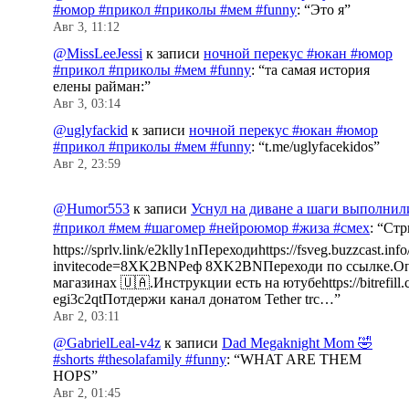
#юмор #прикол #приколы #мем #funny
: “
Это я
”
Авг 3, 11:12
@MissLeeJessi
к записи
ночной перекус #юкан #юмор
#прикол #приколы #мем #funny
: “
та самая история
елены райман:
”
Авг 3, 03:14
@uglyfackid
к записи
ночной перекус #юкан #юмор
#прикол #приколы #мем #funny
: “
t.me/uglyfacekidos
”
Авг 2, 23:59
@Humor553
к записи
Уснул на диване а шаги выполнил
#прикол #мем #шагомер #нейроюмор #жиза #смех
: “
Стр
https://sprlv.link/e2klly1nПереходиhttps://fsveg.buzzcast.inf
invitecode=8XK2BNРеф 8XK2BNПереходи по ссылке.Оп
магазинах 🇺🇦.Инструкции есть на ютубеhttps://bitrefill.
egi3c2qtПотдержи канал донатом Tether trc…
”
Авг 2, 03:11
@GabrielLeal-v4z
к записи
Dad Megaknight Mom 🤣
#shorts #thesolafamily #funny
: “
WHAT ARE THEM
HOPS
”
Авг 2, 01:45