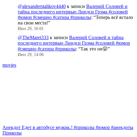
@alexanderstalikov4440
к записи
Валерий Соловей и
тайна последнего интервью Линдси Грэма #соловей
#юмор #смешно #сатира #приколы
: “
Теперь всё встало
на свои места!
”
Июл 29, 16:01
@TheMaret333
к записи
Валерий Соловей и тайна
последнего интервью Линдси Грэма #соловей #юмор
#смешно #сатира #приколы
: “
Так это он😮
”
Июл 29, 14:06
movies
Анекдот Едет в автобусе мужик.! #приколы #юмор #анекдоты
С
Приколы
#