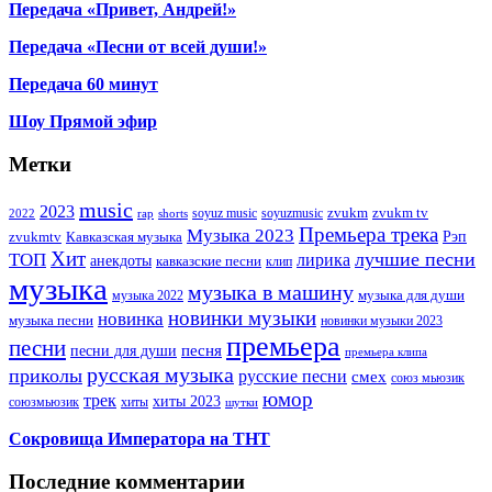
Передача «Привет, Андрей!»
Передача «Песни от всей души!»
Передача 60 минут
Шоу Прямой эфир
Метки
music
2023
zvukm
zvukm tv
soyuz music
soyuzmusic
2022
rap
shorts
Премьера трека
Музыка 2023
Рэп
zvukmtv
Кавказская музыка
Хит
лучшие песни
ТОП
лирика
анекдоты
кавказские песни
клип
музыка
музыка в машину
музыка для души
музыка 2022
новинки музыки
новинка
музыка песни
новинки музыки 2023
премьера
песни
песни для души
песня
премьера клипа
русская музыка
приколы
русские песни
смех
союз мьюзик
юмор
трек
хиты 2023
хиты
союзмьюзик
шутки
Сокровища Императора на ТНТ
Последние комментарии