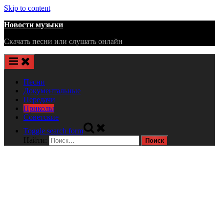
Skip to content
Новости музыки
Скачать песни или слушать онлайн
Песни
Документальные
Передачи
Приколы
Советские
Toggle search form
Найти: