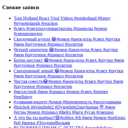
Свежие записи
Tom Holland React Viral Videos #tomholland #funny
#trynottolaugh #reaction
#смех #смехпродливаетжизнь #приколы #юмор
#смешновидео
Скидочный купон 😂#юмор #анекдоты #смех #шутки
#мем #шуточное #прикол #позитив
Четкий ориентир 😂#юмор #анекдоты #смех #шутки
#мем #шуточное #прикол #позитив
Батин инстикт 😂#юмор #анекдоты #смех #шутки #мем
#шуточное #прикол #позитив
Синхронный левый 😂#юмор #анекдоты #смех #шутки
#мем #шуточное #прикол #позитив
Чистая совесть😂#юмор #анекдоты #смех #шутки #мем
#шуточное #прикол #позитив
#меллстрой #мем #прикол #юмор #смех #memes
#mellstroy
#длямамвдекрете #юмор #беременность #молодаямама
#lisichek #dyinglight2 #Dyinglight2stayhuman 💚 #мем
#игры #юмор #прикол #фейл #баги #угар #смешно
А что бы ты выбрал?😄#roblox #rb #мем #юмор #роблокс
#рб #вреки #ТеодориВильям
ВСПОМНИЛ ПРАНК С ДЕТСТВА #anarabdullaev