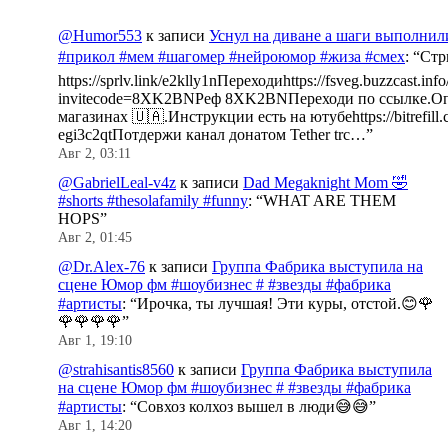
@Humor553
к записи
Уснул на диване а шаги выполнил
#прикол #мем #шагомер #нейроюмор #жиза #смех
: “
Стр
https://sprlv.link/e2klly1nПереходиhttps://fsveg.buzzcast.inf
invitecode=8XK2BNРеф 8XK2BNПереходи по ссылке.Оп
магазинах 🇺🇦.Инструкции есть на ютубеhttps://bitrefill.
egi3c2qtПотдержи канал донатом Tether trc…
”
Авг 2, 03:11
@GabrielLeal-v4z
к записи
Dad Megaknight Mom 🤣
#shorts #thesolafamily #funny
: “
WHAT ARE THEM
HOPS
”
Авг 2, 01:45
@Dr.Alex-76
к записи
Группа Фабрика выступила на
сцене Юмор фм #шоубизнес # #звезды #фабрика
#артисты
: “
Ирочка, ты лучшая! Эти куры, отстой.😊🌹
🌹🌹🌹🌹
”
Авг 1, 19:10
@strahisantis8560
к записи
Группа Фабрика выступила
на сцене Юмор фм #шоубизнес # #звезды #фабрика
#артисты
: “
Совхоз колхоз вышел в люди😅😅
”
Авг 1, 14:20