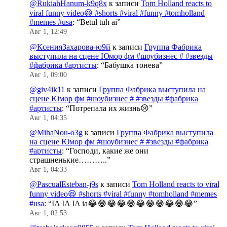
@RukiahHanum-k9q8x
к записи
Tom Holland reacts to
viral funny video😆 #shorts #viral #funny #tomholland
#memes #usa
: “
Betul tuh ai
”
Авг 1, 12:49
@КсенияЗахарова-ю9й
к записи
Группа Фабрика
выступила на сцене Юмор фм #шоубизнес # #звезды
#фабрика #артисты
: “
Бабушка тонева
”
Авг 1, 09:00
@giv4ik11
к записи
Группа Фабрика выступила на
сцене Юмор фм #шоубизнес # #звезды #фабрика
#артисты
: “
Потрепала их жизнь😢
”
Авг 1, 04:35
@MihaNou-o3g
к записи
Группа Фабрика выступила
на сцене Юмор фм #шоубизнес # #звезды #фабрика
#артисты
: “
Господи, какие же они
страшненькие………..
”
Авг 1, 04:33
@PascualEsteban-j9s
к записи
Tom Holland reacts to viral
funny video😆 #shorts #viral #funny #tomholland #memes
#usa
: “
IA IA IA ia😂😂😂😂😂😂😂😂😂😂😂
”
Авг 1, 02:53