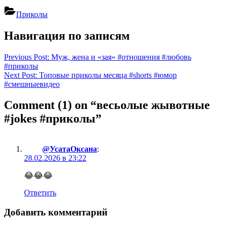
Приколы
Навигация по записям
Previous Post:
Муж, жена и «зая» #отношения #любовь
#приколы
Next Post:
Топовые приколы месяца #shorts #юмор
#смешныевидео
Comment
(1)
on “весьолые жывотные
#jokes #приколы”
@УсатаОксана
:
28.02.2026 в 23:22
😂😂😂
Ответить
Добавить комментарий