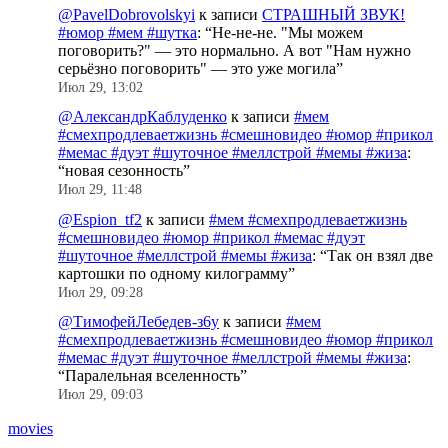
@PavelDobrovolskyi
к записи
СТРАШНЫЙ ЗВУК!
#юмор #мем #шутка
: “
Не-не-не. "Мы можем
поговорить?" — это нормально. А вот "Нам нужно
серьёзно поговорить" — это уже могила
”
Июл 29, 13:02
@АлександрКаблуденко
к записи
#мем
#смехпродлеваетжизнь #смешновидео #юмор #прикол
#мемас #дуэт #шуточное #меллстрой #мемы #жиза
:
“
новая сезонность
”
Июл 29, 11:48
@Espion_tf2
к записи
#мем #смехпродлеваетжизнь
#смешновидео #юмор #прикол #мемас #дуэт
#шуточное #меллстрой #мемы #жиза
: “
Так он взял две
картошки по одному килограмму
”
Июл 29, 09:28
@ТимофейЛебедев-з6у
к записи
#мем
#смехпродлеваетжизнь #смешновидео #юмор #прикол
#мемас #дуэт #шуточное #меллстрой #мемы #жиза
:
“
Паралельная вселенность
”
Июл 29, 09:03
movies