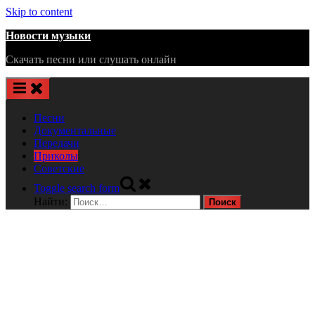
Skip to content
Новости музыки
Скачать песни или слушать онлайн
Песни
Документальные
Передачи
Приколы
Советские
Toggle search form
Найти: