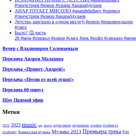
#твичстрим #юмор #пранк #анарабдулаев
АНАР ПУГАЕТ МИСОЛО #anarabdullaev #прикол
#твичстрим #юмор #анарабдулаев
Детство заиграло в одном месте)) #юмор #рекомендации
#смех
Было? 🤔 часть
28 #мем #прикол #юмор #смех #рек #рофл #смешно #мем
Вечер с Владимиром Соловьевым
Передача Андрея Малахова
Передача «Привет, Андрей!»
Передача «Песни от всей души!»
Передача 60 минут
Шоу Прямой эфир
Метки
music
2023
zvukm
zvukm tv
soyuz music
soyuzmusic
2022
rap
shorts
Премьера трека
Музыка 2023
Рэп
zvukmtv
Кавказская музыка