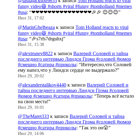
@tashajackson9855
к записи
Tom Holland reacts to viral
funny video😆 #shorts #viral #funny #tomholland #memes
#usa
: “
❤❤❤❤❤❤❤❤❤❤❤❤❤❤❤🎉🎉 😊😊😊
”
Июл 31, 17:02
@MarinGhelbeaza
к записи
Tom Holland reacts to viral
funny video😆 #shorts #viral #funny #tomholland #memes
#usa
: “
🎉s7rfs7drguhxj
”
Июл 31, 15:38
@alextrunev8822
к записи
Валерий Соловей и тайна
последнего интервью Линдси Грэма #соловей #юмор
#смешно #сатира #приколы
: “
Интересно,что Соловей
ему напел,что у Линдси сердце не выдержало?
”
Июл 29, 20:02
@alexanderstalikov4440
к записи
Валерий Соловей и
тайна последнего интервью Линдси Грэма #соловей
#юмор #смешно #сатира #приколы
: “
Теперь всё встало
на свои места!
”
Июл 29, 16:01
@TheMaret333
к записи
Валерий Соловей и тайна
последнего интервью Линдси Грэма #соловей #юмор
#смешно #сатира #приколы
: “
Так это он😮
”
Июл 29, 14:06