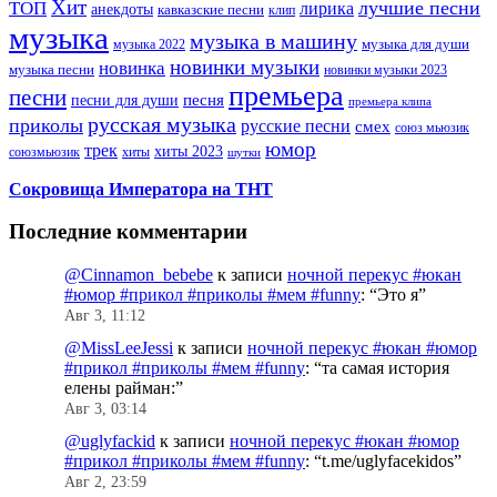
Хит
лучшие песни
ТОП
лирика
анекдоты
кавказские песни
клип
музыка
музыка в машину
музыка для души
музыка 2022
новинки музыки
новинка
музыка песни
новинки музыки 2023
премьера
песни
песни для души
песня
премьера клипа
русская музыка
приколы
русские песни
смех
союз мьюзик
юмор
трек
хиты 2023
хиты
союзмьюзик
шутки
Сокровища Императора на ТНТ
Последние комментарии
@Cinnamon_bebebe
к записи
ночной перекус #юкан
#юмор #прикол #приколы #мем #funny
: “
Это я
”
Авг 3, 11:12
@MissLeeJessi
к записи
ночной перекус #юкан #юмор
#прикол #приколы #мем #funny
: “
та самая история
елены райман:
”
Авг 3, 03:14
@uglyfackid
к записи
ночной перекус #юкан #юмор
#прикол #приколы #мем #funny
: “
t.me/uglyfacekidos
”
Авг 2, 23:59