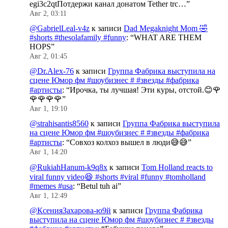
egi3c2qtПотдержи канал донатом Tether trc…
”
Авг 2, 03:11
@GabrielLeal-v4z
к записи
Dad Megaknight Mom 🤣
#shorts #thesolafamily #funny
: “
WHAT ARE THEM
HOPS
”
Авг 2, 01:45
@Dr.Alex-76
к записи
Группа Фабрика выступила на
сцене Юмор фм #шоубизнес # #звезды #фабрика
#артисты
: “
Ирочка, ты лучшая! Эти куры, отстой.😊🌹
🌹🌹🌹🌹
”
Авг 1, 19:10
@strahisantis8560
к записи
Группа Фабрика выступила
на сцене Юмор фм #шоубизнес # #звезды #фабрика
#артисты
: “
Совхоз колхоз вышел в люди😅😅
”
Авг 1, 14:20
@RukiahHanum-k9q8x
к записи
Tom Holland reacts to
viral funny video😆 #shorts #viral #funny #tomholland
#memes #usa
: “
Betul tuh ai
”
Авг 1, 12:49
@КсенияЗахарова-ю9й
к записи
Группа Фабрика
выступила на сцене Юмор фм #шоубизнес # #звезды