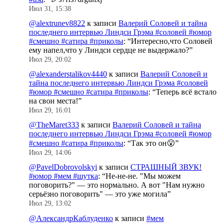
Июл 31, 15:38
@alextrunev8822
к записи
Валерий Соловей и тайна
последнего интервью Линдси Грэма #соловей #юмор
#смешно #сатира #приколы
: “
Интересно,что Соловей
ему напел,что у Линдси сердце не выдержало?
”
Июл 29, 20:02
@alexanderstalikov4440
к записи
Валерий Соловей и
тайна последнего интервью Линдси Грэма #соловей
#юмор #смешно #сатира #приколы
: “
Теперь всё встало
на свои места!
”
Июл 29, 16:01
@TheMaret333
к записи
Валерий Соловей и тайна
последнего интервью Линдси Грэма #соловей #юмор
#смешно #сатира #приколы
: “
Так это он😮
”
Июл 29, 14:06
@PavelDobrovolskyi
к записи
СТРАШНЫЙ ЗВУК!
#юмор #мем #шутка
: “
Не-не-не. "Мы можем
поговорить?" — это нормально. А вот "Нам нужно
серьёзно поговорить" — это уже могила
”
Июл 29, 13:02
@АлександрКаблуденко
к записи
#мем