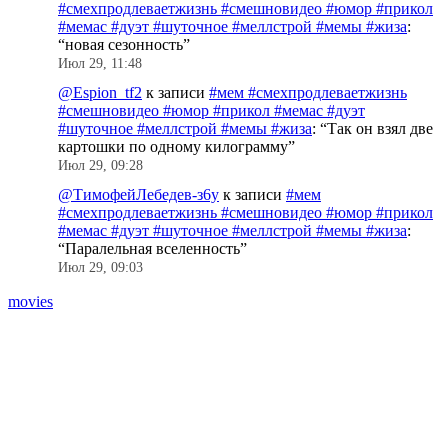
#смехпродлеваетжизнь #смешновидео #юмор #прикол
#мемас #дуэт #шуточное #меллстрой #мемы #жиза
:
“
новая сезонность
”
Июл 29, 11:48
@Espion_tf2
к записи
#мем #смехпродлеваетжизнь
#смешновидео #юмор #прикол #мемас #дуэт
#шуточное #меллстрой #мемы #жиза
: “
Так он взял две
картошки по одному килограмму
”
Июл 29, 09:28
@ТимофейЛебедев-з6у
к записи
#мем
#смехпродлеваетжизнь #смешновидео #юмор #прикол
#мемас #дуэт #шуточное #меллстрой #мемы #жиза
:
“
Паралельная вселенность
”
Июл 29, 09:03
movies