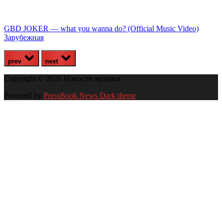
GBD JOKER — what you wanna do? (Official Music Video)
М
Зарубежная
prev
next
Copyright © 2026 Новости музыки.
Powered by
PressBook News Dark theme