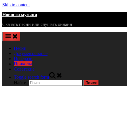
Skip to content
Новости музыки
Скачать песни или слушать онлайн
Песни
Документальные
Передачи
Приколы
Советские
Toggle search form
Найти: