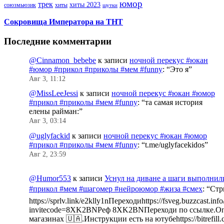
юмор
трек
хиты 2023
хиты
союзмьюзик
шутки
Сокровища Императора на ТНТ
Последние комментарии
@Cinnamon_bebebe
к записи
ночной перекус #юкан
#юмор #прикол #приколы #мем #funny
: “
Это я
”
Авг 3, 11:12
@MissLeeJessi
к записи
ночной перекус #юкан #юмор
#прикол #приколы #мем #funny
: “
та самая история
елены райман:
”
Авг 3, 03:14
@uglyfackid
к записи
ночной перекус #юкан #юмор
#прикол #приколы #мем #funny
: “
t.me/uglyfacekidos
”
Авг 2, 23:59
@Humor553
к записи
Уснул на диване а шаги выполнил
#прикол #мем #шагомер #нейроюмор #жиза #смех
: “
Стр
https://sprlv.link/e2klly1nПереходиhttps://fsveg.buzzcast.inf
invitecode=8XK2BNРеф 8XK2BNПереходи по ссылке.Оп
магазинах 🇺🇦.Инструкции есть на ютубеhttps://bitrefill.