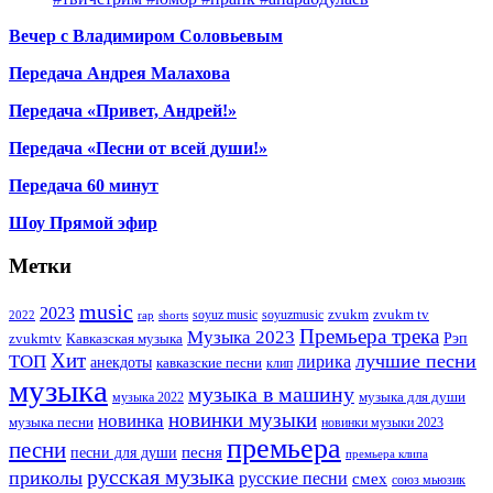
Вечер с Владимиром Соловьевым
Передача Андрея Малахова
Передача «Привет, Андрей!»
Передача «Песни от всей души!»
Передача 60 минут
Шоу Прямой эфир
Метки
music
2023
zvukm
zvukm tv
soyuz music
soyuzmusic
2022
rap
shorts
Премьера трека
Музыка 2023
Рэп
zvukmtv
Кавказская музыка
Хит
лучшие песни
ТОП
лирика
анекдоты
кавказские песни
клип
музыка
музыка в машину
музыка для души
музыка 2022
новинки музыки
новинка
музыка песни
новинки музыки 2023
премьера
песни
песни для души
песня
премьера клипа
русская музыка
приколы
русские песни
смех
союз мьюзик