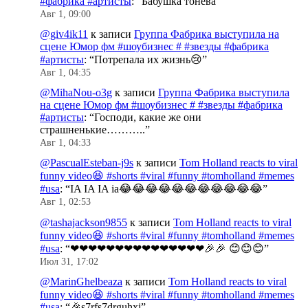
#фабрика #артисты
: “
Бабушка тонева
”
Авг 1, 09:00
@giv4ik11
к записи
Группа Фабрика выступила на
сцене Юмор фм #шоубизнес # #звезды #фабрика
#артисты
: “
Потрепала их жизнь😢
”
Авг 1, 04:35
@MihaNou-o3g
к записи
Группа Фабрика выступила
на сцене Юмор фм #шоубизнес # #звезды #фабрика
#артисты
: “
Господи, какие же они
страшненькие………..
”
Авг 1, 04:33
@PascualEsteban-j9s
к записи
Tom Holland reacts to viral
funny video😆 #shorts #viral #funny #tomholland #memes
#usa
: “
IA IA IA ia😂😂😂😂😂😂😂😂😂😂😂
”
Авг 1, 02:53
@tashajackson9855
к записи
Tom Holland reacts to viral
funny video😆 #shorts #viral #funny #tomholland #memes
#usa
: “
❤❤❤❤❤❤❤❤❤❤❤❤❤❤❤🎉🎉 😊😊😊
”
Июл 31, 17:02
@MarinGhelbeaza
к записи
Tom Holland reacts to viral
funny video😆 #shorts #viral #funny #tomholland #memes
#usa
: “
🎉s7rfs7drguhxj
”