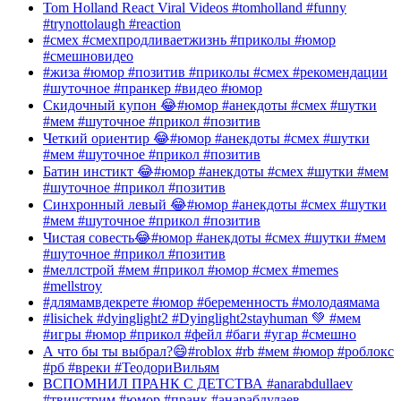
Tom Holland React Viral Videos #tomholland #funny
#trynottolaugh #reaction
#смех #смехпродливаетжизнь #приколы #юмор
#смешновидео
#жиза #юмор #позитив #приколы #смех #рекомендации
#шуточное #пранкер #видео #юмор
Скидочный купон 😂#юмор #анекдоты #смех #шутки
#мем #шуточное #прикол #позитив
Четкий ориентир 😂#юмор #анекдоты #смех #шутки
#мем #шуточное #прикол #позитив
Батин инстикт 😂#юмор #анекдоты #смех #шутки #мем
#шуточное #прикол #позитив
Синхронный левый 😂#юмор #анекдоты #смех #шутки
#мем #шуточное #прикол #позитив
Чистая совесть😂#юмор #анекдоты #смех #шутки #мем
#шуточное #прикол #позитив
#меллстрой #мем #прикол #юмор #смех #memes
#mellstroy
#длямамвдекрете #юмор #беременность #молодаямама
#lisichek #dyinglight2 #Dyinglight2stayhuman 💚 #мем
#игры #юмор #прикол #фейл #баги #угар #смешно
А что бы ты выбрал?😄#roblox #rb #мем #юмор #роблокс
#рб #вреки #ТеодориВильям
ВСПОМНИЛ ПРАНК С ДЕТСТВА #anarabdullaev
#твичстрим #юмор #пранк #анарабдулаев