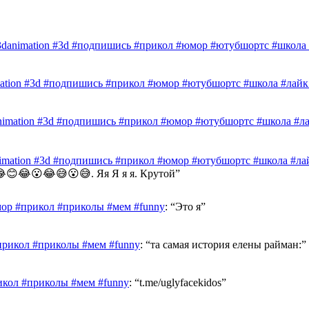
3danimation #3d #подпишись #прикол #юмор #ютубшортс #школа #
mation #3d #подпишись #прикол #юмор #ютубшортс #школа #лайк 
nimation #3d #подпишись #прикол #юмор #ютубшортс #школа #лай
nimation #3d #подпишись #прикол #юмор #ютубшортс #школа #лай
😊😂😮😂😅😮😅. Яя Я я я. Крутой
”
ор #прикол #приколы #мем #funny
: “
Это я
”
прикол #приколы #мем #funny
: “
та самая история елены райман:
”
икол #приколы #мем #funny
: “
t.me/uglyfacekidos
”