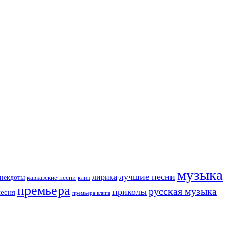
музыка
лучшие песни
лирика
некдоты
кавказские песни
клип
премьера
русская музыка
приколы
песня
премьера клипа