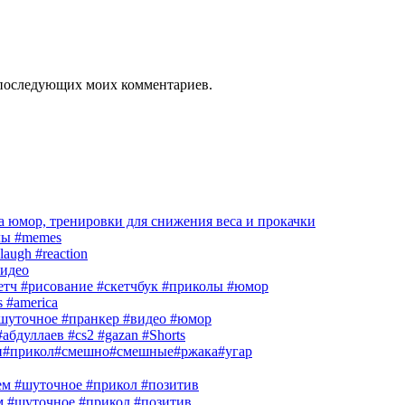
ля последующих моих комментариев.
 юмор, тренировки для снижения веса и прокачки
лы #memes
laugh #reaction
идео
кетч #рисование #скетчбук #приколы #юмор
s #america
шуточное #пранкер #видео #юмор
абдуллаев #cs2 #gazan #Shorts
и#прикол#смешно#смешные#ржака#угар
м #шуточное #прикол #позитив
м #шуточное #прикол #позитив