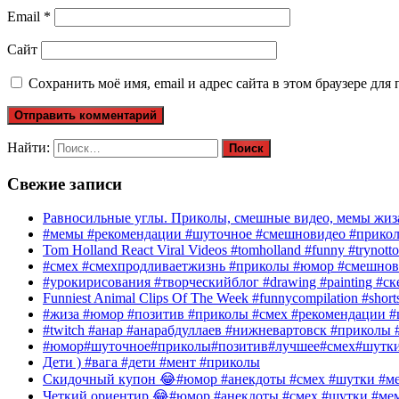
Email
*
Сайт
Сохранить моё имя, email и адрес сайта в этом браузере д
Найти:
Свежие записи
Равносильные углы. Приколы, смешные видео, мемы жиза
#мемы #рекомендации #шуточное #смешновидео #прико
Tom Holland React Viral Videos #tomholland #funny #trynotto
#смех #смехпродливаетжизнь #приколы #юмор #смешнов
#урокирисования #творческийблог #drawing #painting #с
Funniest Animal Clips Of The Week #funnycompilation #short
#жиза #юмор #позитив #приколы #смех #рекомендации #
#twitch #анар #анарабдуллаев #нижневартовск #приколы #
#юмор#шуточное#приколы#позитив#лучшее#смех#шутк
Дети ) #вага #дети #мент #приколы
Скидочный купон 😂#юмор #анекдоты #смех #шутки #ме
Четкий ориентир 😂#юмор #анекдоты #смех #шутки #ме