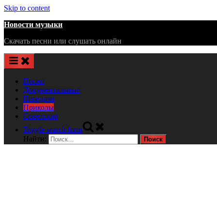
Skip to content
Новости музыки
Скачать песни или слушать онлайн
Песни
Документальные
Передачи
Приколы
Советские
Toggle search form
Найти: