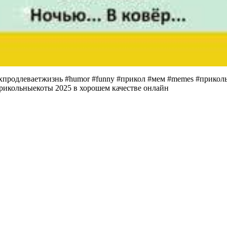
хпродлеваетжизнь #humor #funny #прикол #мем #memes #прико
рикольныекоты 2025 в хорошем качестве онлайн