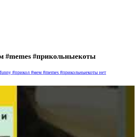
мем #memes #прикольныекоты
funny #прикол #мем #memes #прикольныекоты
нет