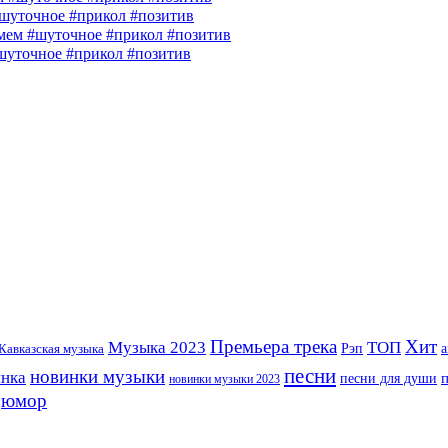
шуточное #прикол #позитив
ем #шуточное #прикол #позитив
шуточное #прикол #позитив
Премьера трека
Хит
Музыка 2023
ТОП
Рэп
Кавказская музыка
а
песни
новинки музыки
инка
песни для души
новинки музыки 2023
юмор