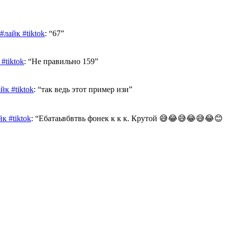
лайк #tiktok
: “
67
”
#tiktok
: “
Не правильно 159
”
к #tiktok
: “
так ведь этот пример изи
”
к #tiktok
: “
Ебатаьвбвтвь фонек к к к. Крутой 😅😂😅😂😅😂😊