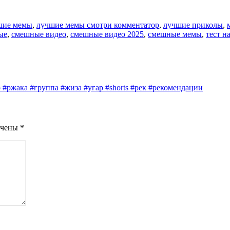
шие мемы
,
лучшие мемы смотри комментатор
,
лучшие приколы
,
ые
,
смешные видео
,
смешные видео 2025
,
смешные мемы
,
тест н
ржака #группа #жиза #угар #shorts #рек #рекомендации
ечены
*