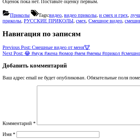
Оценок пока нет. Поставьте оценку первым.
Приколы
Tags:
видео
,
видео приколы
,
и смех и грех
,
луч
приколы
,
РУССКИЕ ПРИКОЛЫ
,
смех
,
Смешное видео
,
смешн
Навигация по записям
Previous Post:
Смешные видео от меня🐮
Next Post:
😂 #муж #жена #юмор #мем #мемы #прикол #смешно #
Добавить комментарий
Ваш адрес email не будет опубликован.
Обязательные поля пом
Комментарий
*
Имя
*