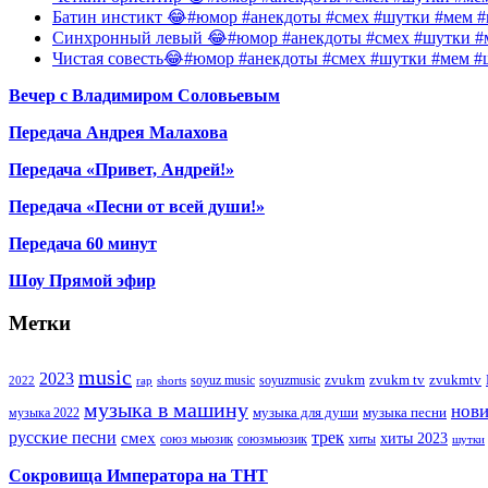
Батин инстикт 😂#юмор #анекдоты #смех #шутки #мем #
Синхронный левый 😂#юмор #анекдоты #смех #шутки #м
Чистая совесть😂#юмор #анекдоты #смех #шутки #мем #
Вечер с Владимиром Соловьевым
Передача Андрея Малахова
Передача «Привет, Андрей!»
Передача «Песни от всей души!»
Передача 60 минут
Шоу Прямой эфир
Метки
music
2023
zvukm
zvukm tv
zvukmtv
soyuz music
soyuzmusic
2022
rap
shorts
музыка в машину
нов
музыка для души
музыка песни
музыка 2022
русские песни
трек
смех
хиты 2023
союз мьюзик
хиты
союзмьюзик
шутки
Сокровища Императора на ТНТ