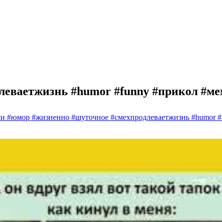
леваетжизнь #humor #funny #прикол #
си #юмор #жизненно #шуточное #смехпродлеваетжизнь #humor #