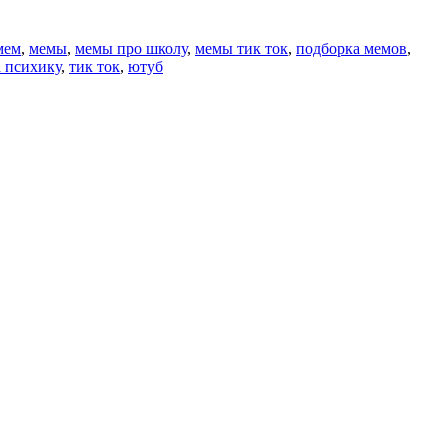
мем
,
мемы
,
мемы про школу
,
мемы тик ток
,
подборка мемов
,
а психику
,
тик ток
,
ютуб