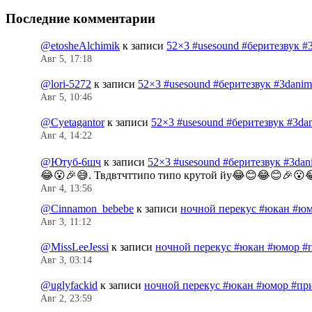
Последние комментарии
@etosheAlchimik
к записи
52×3 #usesound #беритезвук #
Авг 5, 17:18
@lori-5272
к записи
52×3 #usesound #беритезвук #3dani
Авг 5, 10:46
@Cyetagantor
к записи
52×3 #usesound #беритезвук #3da
Авг 4, 14:22
@Ютуб-6шч
к записи
52×3 #usesound #беритезвук #3da
😂😮🎉😅. Твдвтчттипо типо крутой йу😂😊😂😊🎉😮
Авг 4, 13:56
@Cinnamon_bebebe
к записи
ночной перекус #юкан #юм
Авг 3, 11:12
@MissLeeJessi
к записи
ночной перекус #юкан #юмор #
Авг 3, 03:14
@uglyfackid
к записи
ночной перекус #юкан #юмор #пр
Авг 2, 23:59