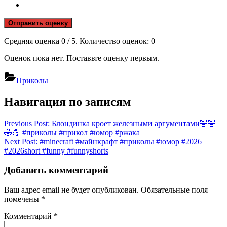
Отправить оценку
Средняя оценка
0
/ 5. Количество оценок:
0
Оценок пока нет. Поставьте оценку первым.
Приколы
Навигация по записям
Previous Post:
Блондинка кроет железными аргументами🤣🤣
🤣💪 #приколы #прикол #юмор #ржака
Next Post:
#minecraft #майнкрафт #приколы #юмор #2026
#2026short #funny #funnyshorts
Добавить комментарий
Ваш адрес email не будет опубликован.
Обязательные поля
помечены
*
Комментарий
*