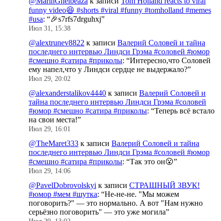
@MarinGhelbeaza
к записи
Tom Holland reacts to viral
funny video😆 #shorts #viral #funny #tomholland #memes
#usa
: “
🎉s7rfs7drguhxj
”
Июл 31, 15:38
@alextrunev8822
к записи
Валерий Соловей и тайна
последнего интервью Линдси Грэма #соловей #юмор
#смешно #сатира #приколы
: “
Интересно,что Соловей
ему напел,что у Линдси сердце не выдержало?
”
Июл 29, 20:02
@alexanderstalikov4440
к записи
Валерий Соловей и
тайна последнего интервью Линдси Грэма #соловей
#юмор #смешно #сатира #приколы
: “
Теперь всё встало
на свои места!
”
Июл 29, 16:01
@TheMaret333
к записи
Валерий Соловей и тайна
последнего интервью Линдси Грэма #соловей #юмор
#смешно #сатира #приколы
: “
Так это он😮
”
Июл 29, 14:06
@PavelDobrovolskyi
к записи
СТРАШНЫЙ ЗВУК!
#юмор #мем #шутка
: “
Не-не-не. "Мы можем
поговорить?" — это нормально. А вот "Нам нужно
серьёзно поговорить" — это уже могила
”