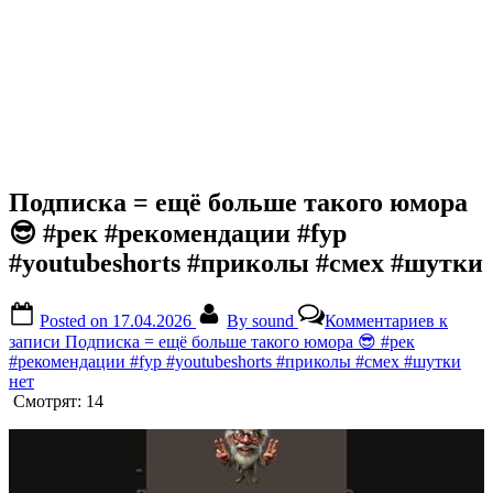
Подписка = ещё больше такого юмора
😎 #рек #рекомендации #fyp
#youtubeshorts #приколы #смех #шутки
Posted on
17.04.2026
By
sound
Комментариев
к
записи Подписка = ещё больше такого юмора 😎 #рек
#рекомендации #fyp #youtubeshorts #приколы #смех #шутки
нет
Смотрят:
14