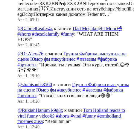
invitecode=8XK2BNРеф 8XK2BNПереходи по ссылке.Оп
магазинах 🇺🇦.Инструкции есть на ютубеhttps://bitrefill.
egi3c2qtПотдержи канал донатом Tether trc…
”
Авг 2, 03:11
@GabrielLeal-v4z
к записи
Dad Megaknight Mom 🤣
#shorts #thesolafamily #funny
: “
WHAT ARE THEM
HOPS
”
Авг 2, 01:45
@Dr.Alex-76
к записи
Группа Фабрика выступила на
сцене Юмор фм #шоубизнес # #звезды #фабрика
#артисты
: “
Ирочка, ты лучшая! Эти куры, отстой.😊🌹
🌹🌹🌹🌹
”
Авг 1, 19:10
@strahisantis8560
к записи
Группа Фабрика выступила
на сцене Юмор фм #шоубизнес # #звезды #фабрика
#артисты
: “
Совхоз колхоз вышел в люди😅😅
”
Авг 1, 14:20
@RukiahHanum-k9q8x
к записи
Tom Holland reacts to
viral funny video😆 #shorts #viral #funny #tomholland
#memes #usa
: “
Betul tuh ai
”
Авг 1, 12:49