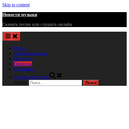
Skip to content
Новости музыки
Скачать песни или слушать онлайн
Песни
Документальные
Передачи
Приколы
Советские
Toggle search form
Найти: