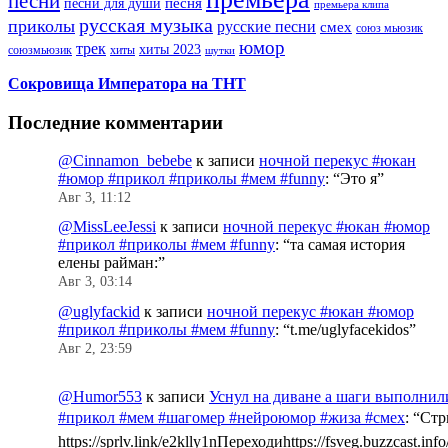
песни
песни для души
песня
премьера клипа
русская музыка
приколы
русские песни
смех
союз мьюзик
юмор
трек
хиты 2023
хиты
союзмьюзик
шутки
Сокровища Императора на ТНТ
Последние комментарии
@Cinnamon_bebebe
к записи
ночной перекус #юкан
#юмор #прикол #приколы #мем #funny
: “
Это я
”
Авг 3, 11:12
@MissLeeJessi
к записи
ночной перекус #юкан #юмор
#прикол #приколы #мем #funny
: “
та самая история
елены райман:
”
Авг 3, 03:14
@uglyfackid
к записи
ночной перекус #юкан #юмор
#прикол #приколы #мем #funny
: “
t.me/uglyfacekidos
”
Авг 2, 23:59
@Humor553
к записи
Уснул на диване а шаги выполнил
#прикол #мем #шагомер #нейроюмор #жиза #смех
: “
Стр
https://sprlv.link/e2klly1nПереходиhttps://fsveg.buzzcast.inf