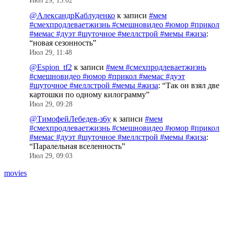
Июл 29, 13:02
@АлександрКаблуденко
к записи
#мем
#смехпродлеваетжизнь #смешновидео #юмор #прикол
#мемас #дуэт #шуточное #меллстрой #мемы #жиза
:
“
новая сезонность
”
Июл 29, 11:48
@Espion_tf2
к записи
#мем #смехпродлеваетжизнь
#смешновидео #юмор #прикол #мемас #дуэт
#шуточное #меллстрой #мемы #жиза
: “
Так он взял две
картошки по одному килограмму
”
Июл 29, 09:28
@ТимофейЛебедев-з6у
к записи
#мем
#смехпродлеваетжизнь #смешновидео #юмор #прикол
#мемас #дуэт #шуточное #меллстрой #мемы #жиза
:
“
Паралельная вселенность
”
Июл 29, 09:03
movies