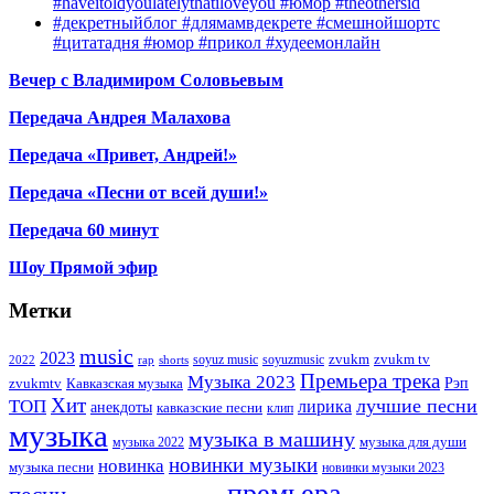
#haveitoldyoulatelythatiloveyou #юмор #theothersid
#декретныйблог #длямамвдекрете #смешнойшортс
#цитатадня #юмор #прикол #худеемонлайн
Вечер с Владимиром Соловьевым
Передача Андрея Малахова
Передача «Привет, Андрей!»
Передача «Песни от всей души!»
Передача 60 минут
Шоу Прямой эфир
Метки
music
2023
zvukm
zvukm tv
soyuz music
soyuzmusic
2022
rap
shorts
Премьера трека
Музыка 2023
Рэп
zvukmtv
Кавказская музыка
Хит
лучшие песни
ТОП
лирика
анекдоты
кавказские песни
клип
музыка
музыка в машину
музыка для души
музыка 2022
новинки музыки
новинка
музыка песни
новинки музыки 2023
премьера