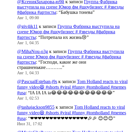
@КсенияЗахарова-ю9й
к записи
Группа Фабрика
выступила на сцене Юмор фм #шоубизнес # #звезды
#фабрика #артисты
: “
Бабушка тонева
”
Авг 1, 09:00
@giv4ik11
к записи
Группа Фабрика выступила на
сцене Юмор фм #шоубизнес # #звезды #фабрика
#артисты
: “
Потрепала их жизнь😢
”
Авг 1, 04:35
@MihaNou-o3g
к записи
Группа Фабрика выступила
на сцене Юмор фм #шоубизнес # #звезды #фабрика
#артисты
: “
Господи, какие же они
страшненькие………..
”
Авг 1, 04:33
@PascualEsteban-j9s
к записи
Tom Holland reacts to viral
funny video😆 #shorts #viral #funny #tomholland #memes
#usa
: “
IA IA IA ia😂😂😂😂😂😂😂😂😂😂😂
”
Авг 1, 02:53
@tashajackson9855
к записи
Tom Holland reacts to viral
funny video😆 #shorts #viral #funny #tomholland #memes
#usa
: “
❤❤❤❤❤❤❤❤❤❤❤❤❤❤❤🎉🎉 😊😊😊
”
Июл 31, 17:02