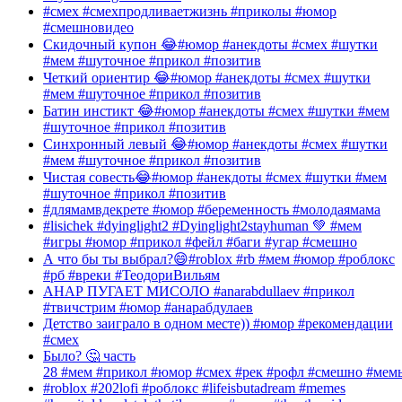
#смех #смехпродливаетжизнь #приколы #юмор
#смешновидео
Скидочный купон 😂#юмор #анекдоты #смех #шутки
#мем #шуточное #прикол #позитив
Четкий ориентир 😂#юмор #анекдоты #смех #шутки
#мем #шуточное #прикол #позитив
Батин инстикт 😂#юмор #анекдоты #смех #шутки #мем
#шуточное #прикол #позитив
Синхронный левый 😂#юмор #анекдоты #смех #шутки
#мем #шуточное #прикол #позитив
Чистая совесть😂#юмор #анекдоты #смех #шутки #мем
#шуточное #прикол #позитив
#длямамвдекрете #юмор #беременность #молодаямама
#lisichek #dyinglight2 #Dyinglight2stayhuman 💚 #мем
#игры #юмор #прикол #фейл #баги #угар #смешно
А что бы ты выбрал?😄#roblox #rb #мем #юмор #роблокс
#рб #вреки #ТеодориВильям
АНАР ПУГАЕТ МИСОЛО #anarabdullaev #прикол
#твичстрим #юмор #анарабдулаев
Детство заиграло в одном месте)) #юмор #рекомендации
#смех
Было? 🤔 часть
28 #мем #прикол #юмор #смех #рек #рофл #смешно #мем
#roblox #202lofi #роблокс #lifeisbutadream #memes