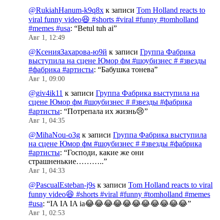
@RukiahHanum-k9q8x
к записи
Tom Holland reacts to
viral funny video😆 #shorts #viral #funny #tomholland
#memes #usa
: “
Betul tuh ai
”
Авг 1, 12:49
@КсенияЗахарова-ю9й
к записи
Группа Фабрика
выступила на сцене Юмор фм #шоубизнес # #звезды
#фабрика #артисты
: “
Бабушка тонева
”
Авг 1, 09:00
@giv4ik11
к записи
Группа Фабрика выступила на
сцене Юмор фм #шоубизнес # #звезды #фабрика
#артисты
: “
Потрепала их жизнь😢
”
Авг 1, 04:35
@MihaNou-o3g
к записи
Группа Фабрика выступила
на сцене Юмор фм #шоубизнес # #звезды #фабрика
#артисты
: “
Господи, какие же они
страшненькие………..
”
Авг 1, 04:33
@PascualEsteban-j9s
к записи
Tom Holland reacts to viral
funny video😆 #shorts #viral #funny #tomholland #memes
#usa
: “
IA IA IA ia😂😂😂😂😂😂😂😂😂😂😂
”
Авг 1, 02:53