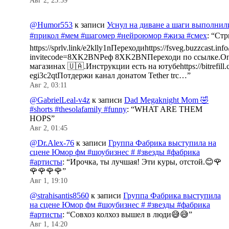
Авг 2, 23:59
@Humor553
к записи
Уснул на диване а шаги выполнил
#прикол #мем #шагомер #нейроюмор #жиза #смех
: “
Стр
https://sprlv.link/e2klly1nПереходиhttps://fsveg.buzzcast.inf
invitecode=8XK2BNРеф 8XK2BNПереходи по ссылке.Оп
магазинах 🇺🇦.Инструкции есть на ютубеhttps://bitrefill.
egi3c2qtПотдержи канал донатом Tether trc…
”
Авг 2, 03:11
@GabrielLeal-v4z
к записи
Dad Megaknight Mom 🤣
#shorts #thesolafamily #funny
: “
WHAT ARE THEM
HOPS
”
Авг 2, 01:45
@Dr.Alex-76
к записи
Группа Фабрика выступила на
сцене Юмор фм #шоубизнес # #звезды #фабрика
#артисты
: “
Ирочка, ты лучшая! Эти куры, отстой.😊🌹
🌹🌹🌹🌹
”
Авг 1, 19:10
@strahisantis8560
к записи
Группа Фабрика выступила
на сцене Юмор фм #шоубизнес # #звезды #фабрика
#артисты
: “
Совхоз колхоз вышел в люди😅😅
”
Авг 1, 14:20