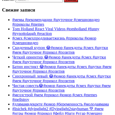
Свежие записи
#мемы #рекомендации #шуточное #смешновидео
#приколы #memes
Tom Holland React Viral Videos #tomholland #funny
#trynottolaugh #reaction
#смех #смехпродливаетжизнь #приколы #юмор
#смешновидео
Скидочный купон 😂#юмор #анекдоты #смех #шутки
#мем #шуточное #прикол #позитив
Четкий ориентир 😂#юмор #анекдоты #смех #шутки
#мем #шуточное #прикол #позитив
Батин инстикт 😂#юмор #анекдоты #смех #шутки #мем
#шуточное #прикол #позитив
Синхронный левый 😂#юмор #анекдоты #смех #шутки
#мем #шуточное #прикол #позитив
Чистая совесть😂#юмор #анекдоты #смех #шутки #мем
#шуточное #прикол #позитив
#меллстрой #мем #прикол #юмор #смех #memes
#mellstroy
#длямамвдекрете #юмор #беременность #молодаямама
#lisichek #dyinglight2 #Dyinglight2stayhuman 💚 #мем
#игры #юмор #прикол #фейл #баги #угар #смешно