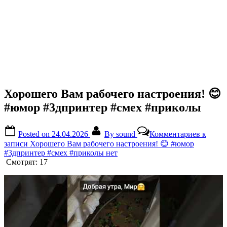
Хорошего Вам рабочего настроения! 😊
#юмор #3дпринтер #смех #приколы
Posted on
24.04.2026
By
sound
Комментариев
к
записи Хорошего Вам рабочего настроения! 😊 #юмор
#3дпринтер #смех #приколы
нет
Смотрят:
17