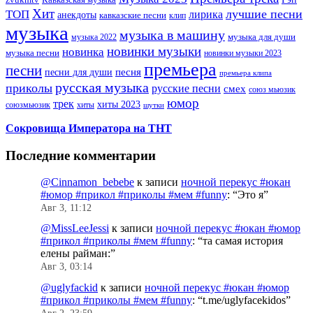
Хит
лучшие песни
ТОП
лирика
анекдоты
кавказские песни
клип
музыка
музыка в машину
музыка для души
музыка 2022
новинки музыки
новинка
музыка песни
новинки музыки 2023
премьера
песни
песни для души
песня
премьера клипа
русская музыка
приколы
русские песни
смех
союз мьюзик
юмор
трек
хиты 2023
хиты
союзмьюзик
шутки
Сокровища Императора на ТНТ
Последние комментарии
@Cinnamon_bebebe
к записи
ночной перекус #юкан
#юмор #прикол #приколы #мем #funny
: “
Это я
”
Авг 3, 11:12
@MissLeeJessi
к записи
ночной перекус #юкан #юмор
#прикол #приколы #мем #funny
: “
та самая история
елены райман:
”
Авг 3, 03:14
@uglyfackid
к записи
ночной перекус #юкан #юмор
#прикол #приколы #мем #funny
: “
t.me/uglyfacekidos
”