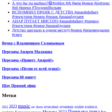
А что бы ты выбрал?😄#roblox #rb #мем #юмор #роблокс
#рб #вреки #ТеодориВильям
ВСПОМНИЛ ПРАНК С ДЕТСТВА #anarabdullaev
#твичстрим #юмор #пранк #анарабдулаев
АНАР ПУГАЕТ МИСОЛО #anarabdullaev #прикол
#твичстрим #юмор #анарабдулаев
Детство заиграло в одном месте)) #юмор #рекомендации
#смех
Вечер с Владимиром Соловьевым
Передача Андрея Малахова
Передача «Привет, Андрей!»
Передача «Песни от всей души!»
Передача 60 минут
Шоу Прямой эфир
Метки
music
2023
zvukm
zvukm tv
soyuz music
soyuzmusic
2022
rap
shorts
Премьера трека
Музыка 2023
Рэп
zvukmtv
Кавказская музыка