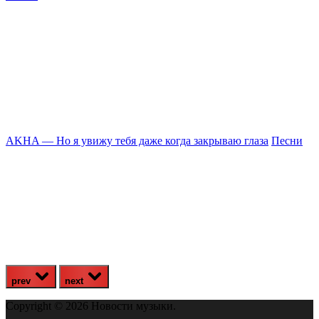
AKHA — Но я увижу тебя даже когда закрываю глаза
Песни
К
prev
next
Copyright © 2026 Новости музыки.