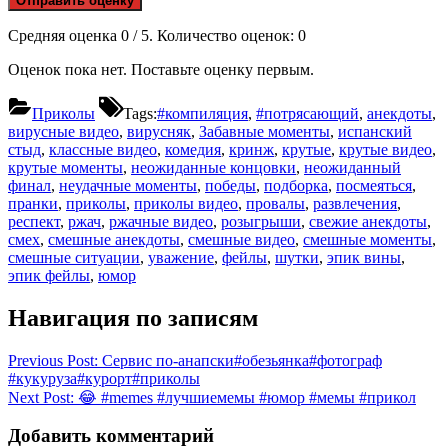
Отправить оценку
Средняя оценка
0
/ 5. Количество оценок:
0
Оценок пока нет. Поставьте оценку первым.
Приколы
Tags:
#компиляция
,
#потрясающий
,
анекдоты
,
вирусные видео
,
вирусняк
,
Забавные моменты
,
испанский
стыд
,
классные видео
,
комедия
,
кринж
,
крутые
,
крутые видео
,
крутые моменты
,
неожиданные концовки
,
неожиданный
финал
,
неудачные моменты
,
победы
,
подборка
,
посмеяться
,
пранки
,
приколы
,
приколы видео
,
провалы
,
развлечения
,
респект
,
ржач
,
ржачные видео
,
розыгрыши
,
свежие анекдоты
,
смех
,
смешные анекдоты
,
смешные видео
,
смешные моменты
,
смешные ситуации
,
уважение
,
фейлы
,
шутки
,
эпик вины
,
эпик фейлы
,
юмор
Навигация по записям
Previous Post:
​Сервис по-анапски#обезьянка​#фотограф​
#кукуруза​#курорт​#приколы
Next Post:
😂 #memes #лучшиемемы #юмор #мемы #прикол
Добавить комментарий