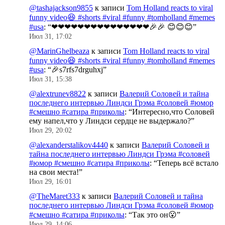
@tashajackson9855
к записи
Tom Holland reacts to viral
funny video😆 #shorts #viral #funny #tomholland #memes
#usa
: “
❤❤❤❤❤❤❤❤❤❤❤❤❤❤❤🎉🎉 😊😊😊
”
Июл 31, 17:02
@MarinGhelbeaza
к записи
Tom Holland reacts to viral
funny video😆 #shorts #viral #funny #tomholland #memes
#usa
: “
🎉s7rfs7drguhxj
”
Июл 31, 15:38
@alextrunev8822
к записи
Валерий Соловей и тайна
последнего интервью Линдси Грэма #соловей #юмор
#смешно #сатира #приколы
: “
Интересно,что Соловей
ему напел,что у Линдси сердце не выдержало?
”
Июл 29, 20:02
@alexanderstalikov4440
к записи
Валерий Соловей и
тайна последнего интервью Линдси Грэма #соловей
#юмор #смешно #сатира #приколы
: “
Теперь всё встало
на свои места!
”
Июл 29, 16:01
@TheMaret333
к записи
Валерий Соловей и тайна
последнего интервью Линдси Грэма #соловей #юмор
#смешно #сатира #приколы
: “
Так это он😮
”
Июл 29, 14:06