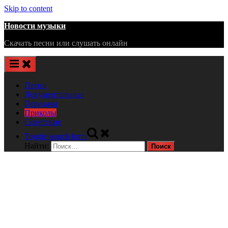
Skip to content
Новости музыки
Скачать песни или слушать онлайн
Песни
Документальные
Передачи
Приколы
Советские
Toggle search form
Найти: