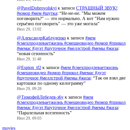
@PavelDobrovolskyi
к записи
СТРАШНЫЙ ЗВУК!
#юмор #мем #шутка
: “
Не-не-не. "Мы можем
поговорить?" — это нормально. А вот "Нам нужно
серьёзно поговорить" — это уже могила
”
Июл 29, 13:02
@АлександрКаблуденко
к записи
#мем
#смехпродлеваетжизнь #смешновидео #юмор #прикол
#мемас #дуэт #шуточное #меллстрой #мемы #жиза
:
“
новая сезонность
”
Июл 29, 11:48
@Espion_tf2
к записи
#мем #смехпродлеваетжизнь
#смешновидео #юмор #прикол #мемас #дуэт
#шуточное #меллстрой #мемы #жиза
: “
Так он взял две
картошки по одному килограмму
”
Июл 29, 09:28
@ТимофейЛебедев-з6у
к записи
#мем
#смехпродлеваетжизнь #смешновидео #юмор #прикол
#мемас #дуэт #шуточное #меллстрой #мемы #жиза
:
“
Паралельная вселенность
”
Июл 29, 09:03
movies