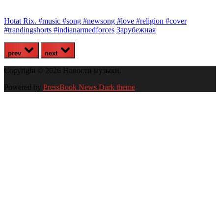
Hotat Rix. #music #song #newsong #love #religion #cover
П
#trandingshorts #indianarmedforces
Зарубежная
(
prev
next
Copyright © 2026 Новости музыки.
Powered by
PressBook News Dark theme