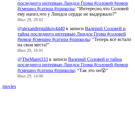
последнего интервью Линдси Грэма #соловей #юмор
#смешно #сатира #приколы
: “
Интересно,что Соловей
ему напел,что у Линдси сердце не выдержало?
”
Июл 29, 20:02
@alexanderstalikov4440
к записи
Валерий Соловей и
тайна последнего интервью Линдси Грэма #соловей
#юмор #смешно #сатира #приколы
: “
Теперь всё встало
на свои места!
”
Июл 29, 16:01
@TheMaret333
к записи
Валерий Соловей и тайна
последнего интервью Линдси Грэма #соловей #юмор
#смешно #сатира #приколы
: “
Так это он😮
”
Июл 29, 14:06
movies