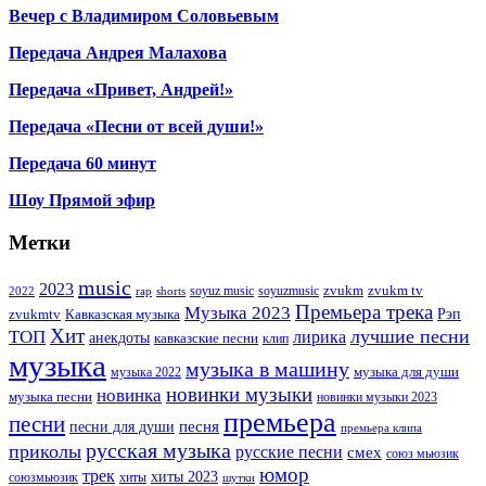
Вечер с Владимиром Соловьевым
Передача Андрея Малахова
Передача «Привет, Андрей!»
Передача «Песни от всей души!»
Передача 60 минут
Шоу Прямой эфир
Метки
music
2023
zvukm
zvukm tv
soyuz music
soyuzmusic
2022
rap
shorts
Премьера трека
Музыка 2023
Рэп
zvukmtv
Кавказская музыка
Хит
лучшие песни
ТОП
лирика
анекдоты
кавказские песни
клип
музыка
музыка в машину
музыка для души
музыка 2022
новинки музыки
новинка
музыка песни
новинки музыки 2023
премьера
песни
песни для души
песня
премьера клипа
русская музыка
приколы
русские песни
смех
союз мьюзик
юмор
трек
хиты 2023
хиты
союзмьюзик
шутки