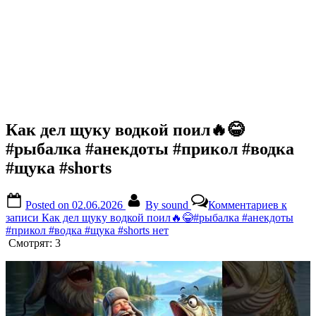
Как дел щуку водкой поил🔥😂
#рыбалка #анекдоты #прикол #водка
#щука #shorts
Posted on
02.06.2026
By
sound
Комментариев
к
записи Как дел щуку водкой поил🔥😂#рыбалка #анекдоты
#прикол #водка #щука #shorts
нет
Смотрят:
3