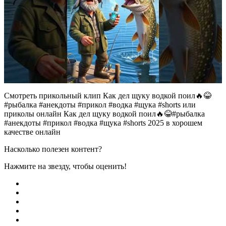
Смотреть прикольный клип Как дел щуку водкой поил🔥😂
#рыбалка #анекдоты #прикол #водка #щука #shorts или
приколы онлайн Как дел щуку водкой поил🔥😂#рыбалка
#анекдоты #прикол #водка #щука #shorts 2025 в хорошем
качестве онлайн
Насколько полезен контент?
Нажмите на звезду, чтобы оценить!