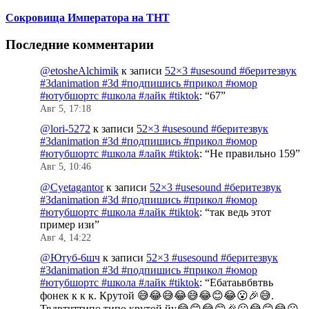
Сокровища Императора на ТНТ
Последние комментарии
@etosheAlchimik
к записи
52×3 #usesound #беритезвук
#3danimation #3d #подпишись #прикол #юмор
#ютубшортс #школа #лайк #tiktok
: “
67
”
Авг 5, 17:18
@lori-5272
к записи
52×3 #usesound #беритезвук
#3danimation #3d #подпишись #прикол #юмор
#ютубшортс #школа #лайк #tiktok
: “
Не правильно 159
”
Авг 5, 10:46
@Cyetagantor
к записи
52×3 #usesound #беритезвук
#3danimation #3d #подпишись #прикол #юмор
#ютубшортс #школа #лайк #tiktok
: “
так ведь этот
пример изи
”
Авг 4, 14:22
@Ютуб-6шч
к записи
52×3 #usesound #беритезвук
#3danimation #3d #подпишись #прикол #юмор
#ютубшортс #школа #лайк #tiktok
: “
Ебатаьвбвтвь
фонек к к к. Крутой 😅😂😅😂😅😂😊😂😮🎉😅.
Твдвтчттипо типо крутой йу😂😊😂😊🎉😮😂😊😂😮