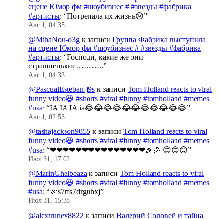
сцене Юмор фм #шоубизнес # #звезды #фабрика
#артисты
: “
Потрепала их жизнь😢
”
Авг 1, 04:35
@MihaNou-o3g
к записи
Группа Фабрика выступила
на сцене Юмор фм #шоубизнес # #звезды #фабрика
#артисты
: “
Господи, какие же они
страшненькие………..
”
Авг 1, 04:33
@PascualEsteban-j9s
к записи
Tom Holland reacts to viral
funny video😆 #shorts #viral #funny #tomholland #memes
#usa
: “
IA IA IA ia😂😂😂😂😂😂😂😂😂😂😂
”
Авг 1, 02:53
@tashajackson9855
к записи
Tom Holland reacts to viral
funny video😆 #shorts #viral #funny #tomholland #memes
#usa
: “
❤❤❤❤❤❤❤❤❤❤❤❤❤❤❤🎉🎉 😊😊😊
”
Июл 31, 17:02
@MarinGhelbeaza
к записи
Tom Holland reacts to viral
funny video😆 #shorts #viral #funny #tomholland #memes
#usa
: “
🎉s7rfs7drguhxj
”
Июл 31, 15:38
@alextrunev8822
к записи
Валерий Соловей и тайна