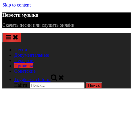
Skip to content
Новости музыки
Скачать песни или слушать онлайн
Песни
Документальные
Передачи
Приколы
Советские
Toggle search form
Найти: