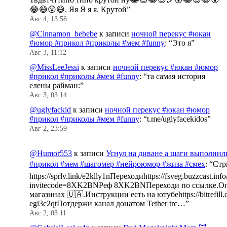
😂😅😮😅. Яя Я я я. Крутой
”
Авг 4, 13:56
@Cinnamon_bebebe
к записи
ночной перекус #юкан
#юмор #прикол #приколы #мем #funny
: “
Это я
”
Авг 3, 11:12
@MissLeeJessi
к записи
ночной перекус #юкан #юмор
#прикол #приколы #мем #funny
: “
та самая история
елены райман:
”
Авг 3, 03:14
@uglyfackid
к записи
ночной перекус #юкан #юмор
#прикол #приколы #мем #funny
: “
t.me/uglyfacekidos
”
Авг 2, 23:59
@Humor553
к записи
Уснул на диване а шаги выполнил
#прикол #мем #шагомер #нейроюмор #жиза #смех
: “
Стр
https://sprlv.link/e2klly1nПереходиhttps://fsveg.buzzcast.inf
invitecode=8XK2BNРеф 8XK2BNПереходи по ссылке.Оп
магазинах 🇺🇦.Инструкции есть на ютубеhttps://bitrefill.
egi3c2qtПотдержи канал донатом Tether trc…
”
Авг 2, 03:11