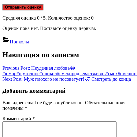
Отправить оценку
Средняя оценка
0
/ 5. Количество оценок:
0
Оценок пока нет. Поставьте оценку первым.
Приколы
Навигация по записям
Previous Post:
Неудачная любовь😂
#юмор#шуточное#прикол#смехпродлеваетжизнь#смех#смешнов
Next Post:
​Муж плохого не посоветует! 🤣 Смотреть до конца
Добавить комментарий
Ваш адрес email не будет опубликован.
Обязательные поля
помечены
*
Комментарий
*