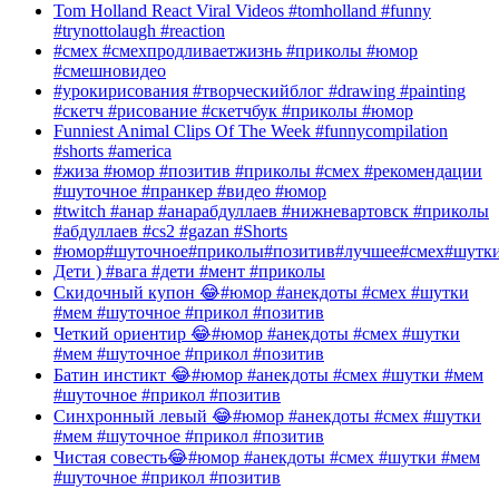
Tom Holland React Viral Videos #tomholland #funny
#trynottolaugh #reaction
#смех #смехпродливаетжизнь #приколы #юмор
#смешновидео
#урокирисования #творческийблог #drawing #painting
#скетч #рисование #скетчбук #приколы #юмор
Funniest Animal Clips Of The Week #funnycompilation
#shorts #america
#жиза #юмор #позитив #приколы #смех #рекомендации
#шуточное #пранкер #видео #юмор
#twitch #анар #анарабдуллаев #нижневартовск #приколы
#абдуллаев #cs2 #gazan #Shorts
#юмор#шуточное#приколы#позитив#лучшее#смех#шутк
Дети ) #вага #дети #мент #приколы
Скидочный купон 😂#юмор #анекдоты #смех #шутки
#мем #шуточное #прикол #позитив
Четкий ориентир 😂#юмор #анекдоты #смех #шутки
#мем #шуточное #прикол #позитив
Батин инстикт 😂#юмор #анекдоты #смех #шутки #мем
#шуточное #прикол #позитив
Синхронный левый 😂#юмор #анекдоты #смех #шутки
#мем #шуточное #прикол #позитив
Чистая совесть😂#юмор #анекдоты #смех #шутки #мем
#шуточное #прикол #позитив