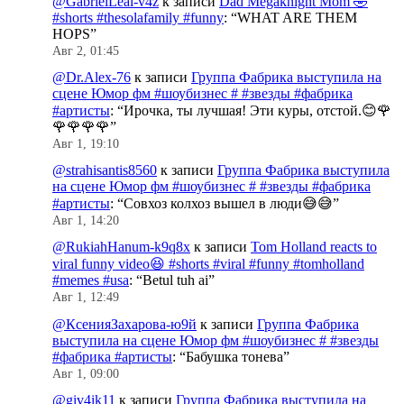
@GabrielLeal-v4z
к записи
Dad Megaknight Mom 🤣
#shorts #thesolafamily #funny
: “
WHAT ARE THEM
HOPS
”
Авг 2, 01:45
@Dr.Alex-76
к записи
Группа Фабрика выступила на
сцене Юмор фм #шоубизнес # #звезды #фабрика
#артисты
: “
Ирочка, ты лучшая! Эти куры, отстой.😊🌹
🌹🌹🌹🌹
”
Авг 1, 19:10
@strahisantis8560
к записи
Группа Фабрика выступила
на сцене Юмор фм #шоубизнес # #звезды #фабрика
#артисты
: “
Совхоз колхоз вышел в люди😅😅
”
Авг 1, 14:20
@RukiahHanum-k9q8x
к записи
Tom Holland reacts to
viral funny video😆 #shorts #viral #funny #tomholland
#memes #usa
: “
Betul tuh ai
”
Авг 1, 12:49
@КсенияЗахарова-ю9й
к записи
Группа Фабрика
выступила на сцене Юмор фм #шоубизнес # #звезды
#фабрика #артисты
: “
Бабушка тонева
”
Авг 1, 09:00
@giv4ik11
к записи
Группа Фабрика выступила на