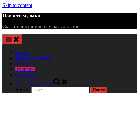
Skip to content
Новости музыки
Скачать песни или слушать онлайн
Песни
Документальные
Передачи
Приколы
Советские
Toggle search form
Найти: