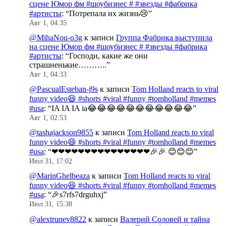
сцене Юмор фм #шоубизнес # #звезды #фабрика
#артисты
: “
Потрепала их жизнь😢
”
Авг 1, 04:35
@MihaNou-o3g
к записи
Группа Фабрика выступила
на сцене Юмор фм #шоубизнес # #звезды #фабрика
#артисты
: “
Господи, какие же они
страшненькие………..
”
Авг 1, 04:33
@PascualEsteban-j9s
к записи
Tom Holland reacts to viral
funny video😆 #shorts #viral #funny #tomholland #memes
#usa
: “
IA IA IA ia😂😂😂😂😂😂😂😂😂😂😂
”
Авг 1, 02:53
@tashajackson9855
к записи
Tom Holland reacts to viral
funny video😆 #shorts #viral #funny #tomholland #memes
#usa
: “
❤❤❤❤❤❤❤❤❤❤❤❤❤❤❤🎉🎉 😊😊😊
”
Июл 31, 17:02
@MarinGhelbeaza
к записи
Tom Holland reacts to viral
funny video😆 #shorts #viral #funny #tomholland #memes
#usa
: “
🎉s7rfs7drguhxj
”
Июл 31, 15:38
@alextrunev8822
к записи
Валерий Соловей и тайна