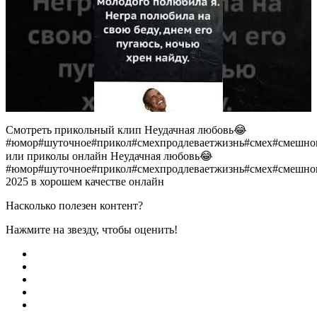
Смотреть прикольный клип Неудачная любовь😂
#юмор#шуточное#прикол#смехпродлеваетжизнь#смех#смешнов
или приколы онлайн Неудачная любовь😂
#юмор#шуточное#прикол#смехпродлеваетжизнь#смех#смешнов
2025 в хорошем качестве онлайн
Насколько полезен контент?
Нажмите на звезду, чтобы оценить!