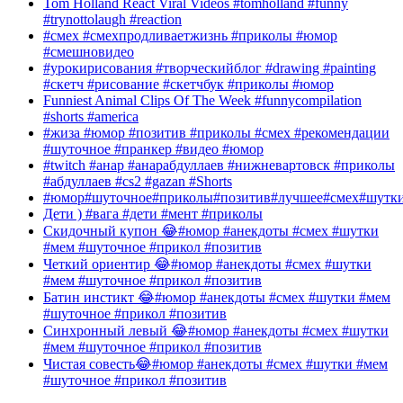
Tom Holland React Viral Videos #tomholland #funny
#trynottolaugh #reaction
#смех #смехпродливаетжизнь #приколы #юмор
#смешновидео
#урокирисования #творческийблог #drawing #painting
#скетч #рисование #скетчбук #приколы #юмор
Funniest Animal Clips Of The Week #funnycompilation
#shorts #america
#жиза #юмор #позитив #приколы #смех #рекомендации
#шуточное #пранкер #видео #юмор
#twitch #анар #анарабдуллаев #нижневартовск #приколы
#абдуллаев #cs2 #gazan #Shorts
#юмор#шуточное#приколы#позитив#лучшее#смех#шутк
Дети ) #вага #дети #мент #приколы
Скидочный купон 😂#юмор #анекдоты #смех #шутки
#мем #шуточное #прикол #позитив
Четкий ориентир 😂#юмор #анекдоты #смех #шутки
#мем #шуточное #прикол #позитив
Батин инстикт 😂#юмор #анекдоты #смех #шутки #мем
#шуточное #прикол #позитив
Синхронный левый 😂#юмор #анекдоты #смех #шутки
#мем #шуточное #прикол #позитив
Чистая совесть😂#юмор #анекдоты #смех #шутки #мем
#шуточное #прикол #позитив