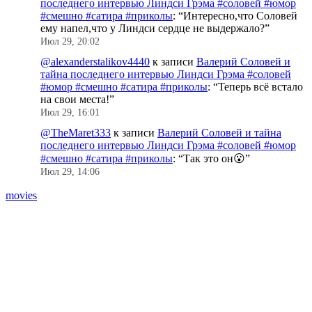
последнего интервью Линдси Грэма #соловей #юмор
#смешно #сатира #приколы
: “
Интересно,что Соловей
ему напел,что у Линдси сердце не выдержало?
”
Июл 29, 20:02
@alexanderstalikov4440
к записи
Валерий Соловей и
тайна последнего интервью Линдси Грэма #соловей
#юмор #смешно #сатира #приколы
: “
Теперь всё встало
на свои места!
”
Июл 29, 16:01
@TheMaret333
к записи
Валерий Соловей и тайна
последнего интервью Линдси Грэма #соловей #юмор
#смешно #сатира #приколы
: “
Так это он😮
”
Июл 29, 14:06
movies