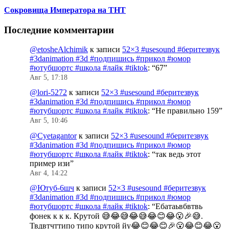
Сокровища Императора на ТНТ
Последние комментарии
@etosheAlchimik
к записи
52×3 #usesound #беритезвук
#3danimation #3d #подпишись #прикол #юмор
#ютубшортс #школа #лайк #tiktok
: “
67
”
Авг 5, 17:18
@lori-5272
к записи
52×3 #usesound #беритезвук
#3danimation #3d #подпишись #прикол #юмор
#ютубшортс #школа #лайк #tiktok
: “
Не правильно 159
”
Авг 5, 10:46
@Cyetagantor
к записи
52×3 #usesound #беритезвук
#3danimation #3d #подпишись #прикол #юмор
#ютубшортс #школа #лайк #tiktok
: “
так ведь этот
пример изи
”
Авг 4, 14:22
@Ютуб-6шч
к записи
52×3 #usesound #беритезвук
#3danimation #3d #подпишись #прикол #юмор
#ютубшортс #школа #лайк #tiktok
: “
Ебатаьвбвтвь
фонек к к к. Крутой 😅😂😅😂😅😂😊😂😮🎉😅.
Твдвтчттипо типо крутой йу😂😊😂😊🎉😮😂😊😂😮