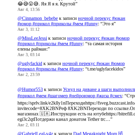
😂😅😮😅. Яя Я я я. Крутой
”
Авг 4, 13:56
@Cinnamon_bebebe
к записи
ночной перекус #юкан
#юмор #прикол #приколы #мем #funny
: “
Это я
”
Авг 3, 11:12
@MissLeeJessi
к записи
ночной перекус #юкан #юмор
#прикол #приколы #мем #funny
: “
та самая история
елены райман:
”
Авг 3, 03:14
@uglyfackid
к записи
ночной перекус #юкан #юмор
#прикол #приколы #мем #funny
: “
t.me/uglyfacekidos
”
Авг 2, 23:59
@Humor553
к записи
Уснул на диване а шаги выполнил
#прикол #мем #шагомер #нейроюмор #жиза #смех
: “
Стр
https://sprlv.link/e2klly1nПереходиhttps://fsveg.buzzcast.inf
invitecode=8XK2BNРеф 8XK2BNПереходи по ссылке.Оп
магазинах 🇺🇦.Инструкции есть на ютубеhttps://bitrefill.
egi3c2qtПотдержи канал донатом Tether trc…
”
Авг 2, 03:11
@GabrielLeal-v4z
к записи
Dad Megaknight Mom 🤣