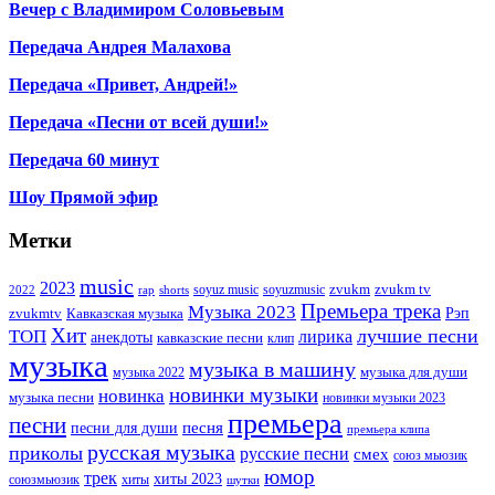
Вечер с Владимиром Соловьевым
Передача Андрея Малахова
Передача «Привет, Андрей!»
Передача «Песни от всей души!»
Передача 60 минут
Шоу Прямой эфир
Метки
music
2023
zvukm
zvukm tv
soyuz music
soyuzmusic
2022
rap
shorts
Премьера трека
Музыка 2023
Рэп
zvukmtv
Кавказская музыка
Хит
лучшие песни
ТОП
лирика
анекдоты
кавказские песни
клип
музыка
музыка в машину
музыка для души
музыка 2022
новинки музыки
новинка
музыка песни
новинки музыки 2023
премьера
песни
песни для души
песня
премьера клипа
русская музыка
приколы
русские песни
смех
союз мьюзик
юмор
трек
хиты 2023
хиты
союзмьюзик
шутки