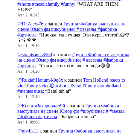
#shorts #thesolafamily #funny
: “
WHAT ARE THEM
HOPS
”
Авг 2, 01:45
@Dr.Alex-76
к записи
Группа Фабрика выступила на
сцене Юмор фм #шоубизнес # #звезды #фабрика
#артисты
: “
Ирочка, ты лучшая! Эти куры, отстой.😊🌹
🌹🌹🌹🌹
”
Авг 1, 19:10
@strahisantis8560
к записи
Группа Фабрика выступила
на сцене Юмор фм #шоубизнес # #звезды #фабрика
#артисты
: “
Совхоз колхоз вышел в люди😅😅
”
Авг 1, 14:20
@RukiahHanum-k9q8x
к записи
Tom Holland reacts to
viral funny video😆 #shorts #viral #funny #tomholland
#memes #usa
: “
Betul tuh ai
”
Авг 1, 12:49
@КсенияЗахарова-ю9й
к записи
Группа Фабрика
выступила на сцене Юмор фм #шоубизнес # #звезды
#фабрика #артисты
: “
Бабушка тонева
”
Авг 1, 09:00
@giv4ik11
к записи
Группа Фабрика выступила на