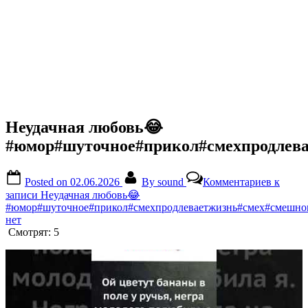
Неудачная любовь😂
#юмор#шуточное#прикол#смехпродлева
Posted on
02.06.2026
By
sound
Комментариев
к
записи Неудачная любовь😂
#юмор#шуточное#прикол#смехпродлеваетжизнь#смех#смешнов
нет
Смотрят:
5