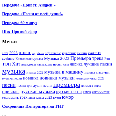
Передача «Привет, Андрей!»
Передача «Песни от всей души!»
Передача 60 минут
Шоу Прямой эфир
Метки
music
2023
zvukm
zvukm tv
soyuz music
soyuzmusic
2022
rap
shorts
Премьера трека
Музыка 2023
Рэп
zvukmtv
Кавказская музыка
Хит
лучшие песни
ТОП
лирика
анекдоты
кавказские песни
клип
музыка
музыка в машину
музыка для души
музыка 2022
новинки музыки
новинка
музыка песни
новинки музыки 2023
премьера
песни
песни для души
песня
премьера клипа
русская музыка
приколы
русские песни
смех
союз мьюзик
юмор
трек
хиты 2023
хиты
союзмьюзик
шутки
Сокровища Императора на ТНТ