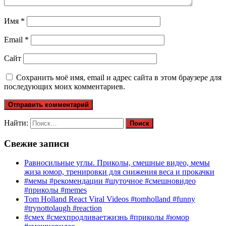
Имя
*
Email
*
Сайт
Сохранить моё имя, email и адрес сайта в этом браузере для
последующих моих комментариев.
Найти:
Свежие записи
Равносильные углы. Приколы, смешные видео, мемы
жиза юмор, тренировки для снижения веса и прокачки
#мемы #рекомендации #шуточное #смешновидео
#приколы #memes
Tom Holland React Viral Videos #tomholland #funny
#trynottolaugh #reaction
#смех #смехпродливаетжизнь #приколы #юмор