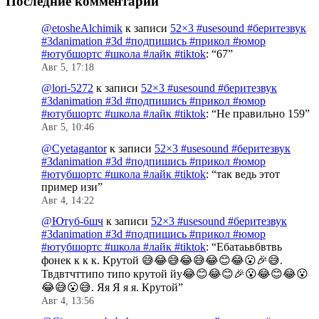
Последние комментарии
@etosheAlchimik
к записи
52×3 #usesound #беритезвук
#3danimation #3d #подпишись #прикол #юмор
#ютубшортс #школа #лайк #tiktok
: “
67
”
Авг 5, 17:18
@lori-5272
к записи
52×3 #usesound #беритезвук
#3danimation #3d #подпишись #прикол #юмор
#ютубшортс #школа #лайк #tiktok
: “
Не правильно 159
”
Авг 5, 10:46
@Cyetagantor
к записи
52×3 #usesound #беритезвук
#3danimation #3d #подпишись #прикол #юмор
#ютубшортс #школа #лайк #tiktok
: “
так ведь этот
пример изи
”
Авг 4, 14:22
@Ютуб-6шч
к записи
52×3 #usesound #беритезвук
#3danimation #3d #подпишись #прикол #юмор
#ютубшортс #школа #лайк #tiktok
: “
Ебатаьвбвтвь
фонек к к к. Крутой 😅😂😅😂😅😂😊😂😮🎉😅.
Твдвтчттипо типо крутой йу😂😊😂😊🎉😮😂😊😂😮
😂😅😮😅. Яя Я я я. Крутой
”
Авг 4, 13:56