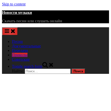
Skip to content
Новости музыки
Скачать песни или слушать онлайн
Песни
Документальные
Передачи
Приколы
Советские
Toggle search form
Найти: