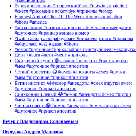
#смешновидео
#урокирисования #творческийблог #drawing #painting
#скетч #рисование #скетчбук #приколы #юмор
Funniest Animal Clips Of The Week #funnycompilation
#shorts #america
#жиза #юмор #позитив #приколы #смех #рекомендации
#шуточное #пранкер #видео #юмор
#twitch #анар #анарабдуллаев #нижневартовск #приколы
#абдуллаев #cs2 #gazan #Shorts
#юмор#шуточное#приколы#позитив#лучшее#смех#шутк
Дети ) #вага #дети #мент #приколы
Скидочный купон 😂#юмор #анекдоты #смех #шутки
#мем #шуточное #прикол #позитив
Четкий ориентир 😂#юмор #анекдоты #смех #шутки
#мем #шуточное #прикол #позитив
Батин инстикт 😂#юмор #анекдоты #смех #шутки #мем
#шуточное #прикол #позитив
Синхронный левый 😂#юмор #анекдоты #смех #шутки
#мем #шуточное #прикол #позитив
Чистая совесть😂#юмор #анекдоты #смех #шутки #мем
#шуточное #прикол #позитив
Вечер с Владимиром Соловьевым
Передача Андрея Малахова