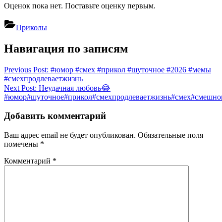
Оценок пока нет. Поставьте оценку первым.
Приколы
Навигация по записям
Previous Post:
#юмор #смех #прикол #шуточное #2026 #мемы
#смехпродлеваетжизнь
Next Post:
Неудачная любовь😂
#юмор#шуточное#прикол#смехпродлеваетжизнь#смех#смешнов
Добавить комментарий
Ваш адрес email не будет опубликован.
Обязательные поля
помечены
*
Комментарий
*