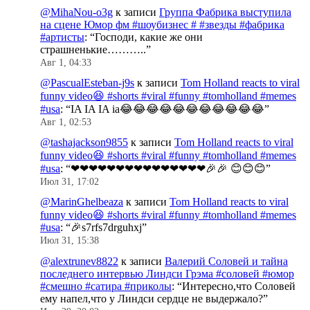
@MihaNou-o3g
к записи
Группа Фабрика выступила
на сцене Юмор фм #шоубизнес # #звезды #фабрика
#артисты
: “
Господи, какие же они
страшненькие………..
”
Авг 1, 04:33
@PascualEsteban-j9s
к записи
Tom Holland reacts to viral
funny video😆 #shorts #viral #funny #tomholland #memes
#usa
: “
IA IA IA ia😂😂😂😂😂😂😂😂😂😂😂
”
Авг 1, 02:53
@tashajackson9855
к записи
Tom Holland reacts to viral
funny video😆 #shorts #viral #funny #tomholland #memes
#usa
: “
❤❤❤❤❤❤❤❤❤❤❤❤❤❤❤🎉🎉 😊😊😊
”
Июл 31, 17:02
@MarinGhelbeaza
к записи
Tom Holland reacts to viral
funny video😆 #shorts #viral #funny #tomholland #memes
#usa
: “
🎉s7rfs7drguhxj
”
Июл 31, 15:38
@alextrunev8822
к записи
Валерий Соловей и тайна
последнего интервью Линдси Грэма #соловей #юмор
#смешно #сатира #приколы
: “
Интересно,что Соловей
ему напел,что у Линдси сердце не выдержало?
”