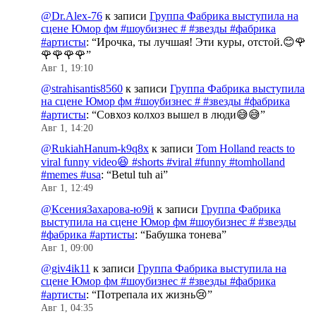
@Dr.Alex-76
к записи
Группа Фабрика выступила на
сцене Юмор фм #шоубизнес # #звезды #фабрика
#артисты
: “
Ирочка, ты лучшая! Эти куры, отстой.😊🌹
🌹🌹🌹🌹
”
Авг 1, 19:10
@strahisantis8560
к записи
Группа Фабрика выступила
на сцене Юмор фм #шоубизнес # #звезды #фабрика
#артисты
: “
Совхоз колхоз вышел в люди😅😅
”
Авг 1, 14:20
@RukiahHanum-k9q8x
к записи
Tom Holland reacts to
viral funny video😆 #shorts #viral #funny #tomholland
#memes #usa
: “
Betul tuh ai
”
Авг 1, 12:49
@КсенияЗахарова-ю9й
к записи
Группа Фабрика
выступила на сцене Юмор фм #шоубизнес # #звезды
#фабрика #артисты
: “
Бабушка тонева
”
Авг 1, 09:00
@giv4ik11
к записи
Группа Фабрика выступила на
сцене Юмор фм #шоубизнес # #звезды #фабрика
#артисты
: “
Потрепала их жизнь😢
”
Авг 1, 04:35