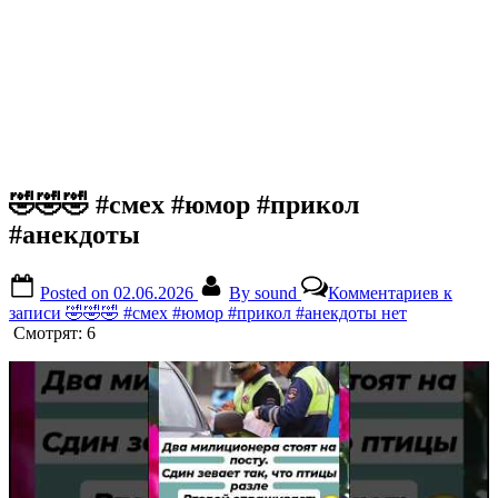
🤣🤣🤣 #смех #юмор #прикол
#анекдоты
Posted on
02.06.2026
By
sound
Комментариев
к
записи 🤣🤣🤣 #смех #юмор #прикол #анекдоты
нет
Смотрят:
6