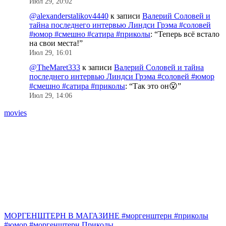
Июл 29, 20:02
@alexanderstalikov4440
к записи
Валерий Соловей и
тайна последнего интервью Линдси Грэма #соловей
#юмор #смешно #сатира #приколы
: “
Теперь всё встало
на свои места!
”
Июл 29, 16:01
@TheMaret333
к записи
Валерий Соловей и тайна
последнего интервью Линдси Грэма #соловей #юмор
#смешно #сатира #приколы
: “
Так это он😮
”
Июл 29, 14:06
movies
B
МОРГЕНШТЕРН В МАГАЗИНЕ #моргенштерн #приколы
#юмор #моргенштерн
Приколы