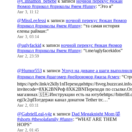
@Cinnamon_bebebe
к записи
ночной перекус #юкан
#юмор #прикол #приколы #мем #funny
: “
Это я
”
Авг 3, 11:12
@MissLeeJessi
к записи
ночной перекус #юкан #юмор
#прикол #приколы #мем #funny
: “
та самая история
елены райман:
”
Авг 3, 03:14
@uglyfackid
к записи
ночной перекус #юкан #юмор
#прикол #приколы #мем #funny
: “
t.me/uglyfacekidos
”
Авг 2, 23:59
@Humor553
к записи
Уснул на диване а шаги выполнил
#прикол #мем #шагомер #нейроюмор #жиза #смех
: “
Стр
https://sprlv.link/e2klly1nПереходиhttps://fsveg.buzzcast.inf
invitecode=8XK2BNРеф 8XK2BNПереходи по ссылке.Оп
магазинах 🇺🇦.Инструкции есть на ютубеhttps://bitrefill.
egi3c2qtПотдержи канал донатом Tether trc…
”
Авг 2, 03:11
@GabrielLeal-v4z
к записи
Dad Megaknight Mom 🤣
#shorts #thesolafamily #funny
: “
WHAT ARE THEM
HOPS
”
Авг 2, 01:45