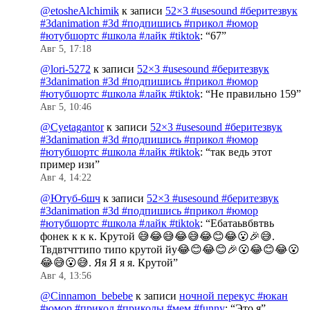
@etosheAlchimik
к записи
52×3 #usesound #беритезвук
#3danimation #3d #подпишись #прикол #юмор
#ютубшортс #школа #лайк #tiktok
: “
67
”
Авг 5, 17:18
@lori-5272
к записи
52×3 #usesound #беритезвук
#3danimation #3d #подпишись #прикол #юмор
#ютубшортс #школа #лайк #tiktok
: “
Не правильно 159
”
Авг 5, 10:46
@Cyetagantor
к записи
52×3 #usesound #беритезвук
#3danimation #3d #подпишись #прикол #юмор
#ютубшортс #школа #лайк #tiktok
: “
так ведь этот
пример изи
”
Авг 4, 14:22
@Ютуб-6шч
к записи
52×3 #usesound #беритезвук
#3danimation #3d #подпишись #прикол #юмор
#ютубшортс #школа #лайк #tiktok
: “
Ебатаьвбвтвь
фонек к к к. Крутой 😅😂😅😂😅😂😊😂😮🎉😅.
Твдвтчттипо типо крутой йу😂😊😂😊🎉😮😂😊😂😮
😂😅😮😅. Яя Я я я. Крутой
”
Авг 4, 13:56
@Cinnamon_bebebe
к записи
ночной перекус #юкан
#юмор #прикол #приколы #мем #funny
: “
Это я
”