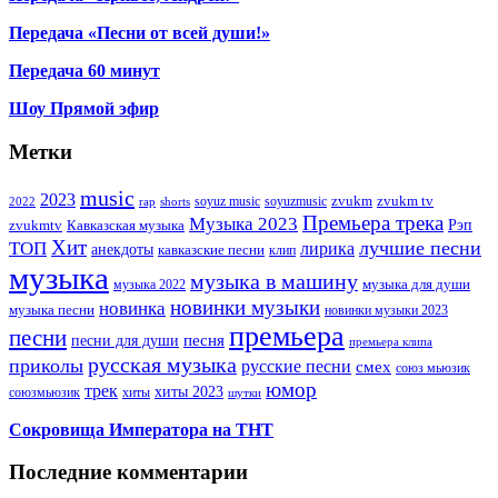
Передача «Песни от всей души!»
Передача 60 минут
Шоу Прямой эфир
Метки
music
2023
zvukm
zvukm tv
soyuz music
soyuzmusic
2022
rap
shorts
Премьера трека
Музыка 2023
Рэп
zvukmtv
Кавказская музыка
Хит
лучшие песни
ТОП
лирика
анекдоты
кавказские песни
клип
музыка
музыка в машину
музыка для души
музыка 2022
новинки музыки
новинка
музыка песни
новинки музыки 2023
премьера
песни
песни для души
песня
премьера клипа
русская музыка
приколы
русские песни
смех
союз мьюзик
юмор
трек
хиты 2023
хиты
союзмьюзик
шутки
Сокровища Императора на ТНТ
Последние комментарии