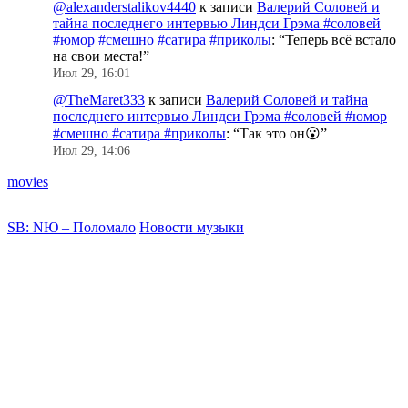
@alexanderstalikov4440
к записи
Валерий Соловей и
тайна последнего интервью Линдси Грэма #соловей
#юмор #смешно #сатира #приколы
: “
Теперь всё встало
на свои места!
”
Июл 29, 16:01
@TheMaret333
к записи
Валерий Соловей и тайна
последнего интервью Линдси Грэма #соловей #юмор
#смешно #сатира #приколы
: “
Так это он😮
”
Июл 29, 14:06
movies
SB: NЮ – Поломало
Новости музыки
#
#