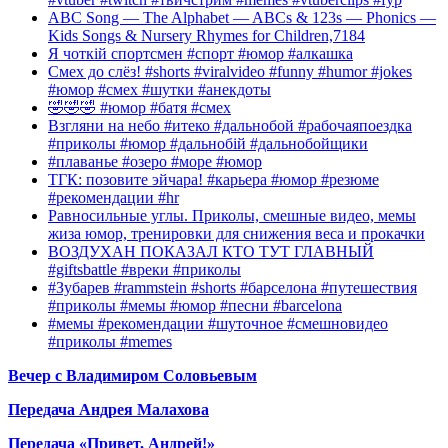
ABC Song — The Alphabet — ABCs & 123s — Phonics —
Kids Songs & Nursery Rhymes for Children,7184
Я чоткій спортсмен #спорт #юмор #алкашка
Смех до слёз! #shorts #viralvideo #funny #humor #jokes
#юмор #смех #шутки #анекдоты
🤣🤣🤣 #юмор #батя #смех
Взгляни на небо #итеко #дальнобой #рабочаяпоездка
#приколы #юмор #дальнобій #дальнобойщики
#плаванье #озеро #море #юмор
ТГК: позовите эйчара! #карьера #юмор #резюме
#рекомендации #hr
Равносильные углы. Приколы, смешные видео, мемы
жиза юмор, тренировки для снижения веса и прокачки
ВОЗДУХАН ПОКАЗАЛ КТО ТУТ ГЛАВНЫЙ
#giftsbattle #вреки #приколы
#Зубарев #rammstein #shorts #барселона #путешествия
#приколы #мемы #юмор #песни #barcelona
#мемы #рекомендации #шуточное #смешновидео
#приколы #memes
Вечер с Владимиром Соловьевым
Передача Андрея Малахова
Передача «Привет, Андрей!»