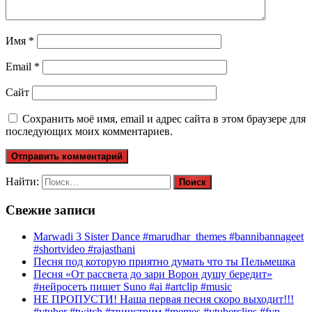
Имя
*
Email
*
Сайт
Сохранить моё имя, email и адрес сайта в этом браузере для
последующих моих комментариев.
Найти:
Свежие записи
Marwadi 3 Sister Dance #marudhar_themes #bannibannageet
#shortvideo #rajasthani
Песня под которую приятно думать что ты Пельмешка
Песня «От рассвета до зари Ворон душу бередит»
#нейросеть пишет Suno #ai #artclip #music
НЕ ПРОПУСТИ! Наша первая песня скоро выходит!!!
#vtuber #twitch #твичстрим #memes #vtuberclips #fyp