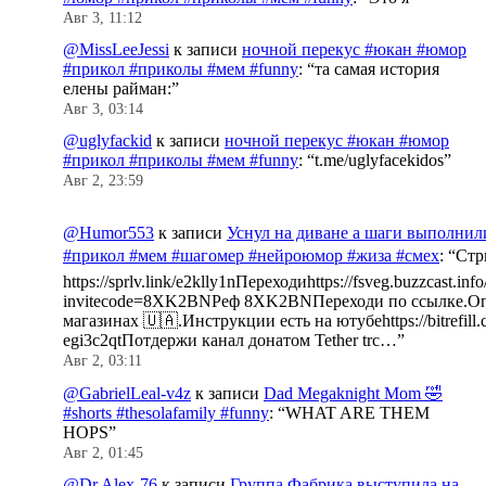
Авг 3, 11:12
@MissLeeJessi
к записи
ночной перекус #юкан #юмор
#прикол #приколы #мем #funny
: “
та самая история
елены райман:
”
Авг 3, 03:14
@uglyfackid
к записи
ночной перекус #юкан #юмор
#прикол #приколы #мем #funny
: “
t.me/uglyfacekidos
”
Авг 2, 23:59
@Humor553
к записи
Уснул на диване а шаги выполнил
#прикол #мем #шагомер #нейроюмор #жиза #смех
: “
Стр
https://sprlv.link/e2klly1nПереходиhttps://fsveg.buzzcast.inf
invitecode=8XK2BNРеф 8XK2BNПереходи по ссылке.Оп
магазинах 🇺🇦.Инструкции есть на ютубеhttps://bitrefill.
egi3c2qtПотдержи канал донатом Tether trc…
”
Авг 2, 03:11
@GabrielLeal-v4z
к записи
Dad Megaknight Mom 🤣
#shorts #thesolafamily #funny
: “
WHAT ARE THEM
HOPS
”
Авг 2, 01:45
@Dr.Alex-76
к записи
Группа Фабрика выступила на