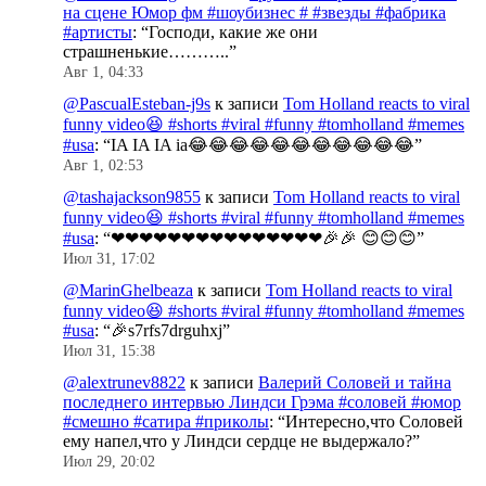
на сцене Юмор фм #шоубизнес # #звезды #фабрика
#артисты
: “
Господи, какие же они
страшненькие………..
”
Авг 1, 04:33
@PascualEsteban-j9s
к записи
Tom Holland reacts to viral
funny video😆 #shorts #viral #funny #tomholland #memes
#usa
: “
IA IA IA ia😂😂😂😂😂😂😂😂😂😂😂
”
Авг 1, 02:53
@tashajackson9855
к записи
Tom Holland reacts to viral
funny video😆 #shorts #viral #funny #tomholland #memes
#usa
: “
❤❤❤❤❤❤❤❤❤❤❤❤❤❤❤🎉🎉 😊😊😊
”
Июл 31, 17:02
@MarinGhelbeaza
к записи
Tom Holland reacts to viral
funny video😆 #shorts #viral #funny #tomholland #memes
#usa
: “
🎉s7rfs7drguhxj
”
Июл 31, 15:38
@alextrunev8822
к записи
Валерий Соловей и тайна
последнего интервью Линдси Грэма #соловей #юмор
#смешно #сатира #приколы
: “
Интересно,что Соловей
ему напел,что у Линдси сердце не выдержало?
”
Июл 29, 20:02