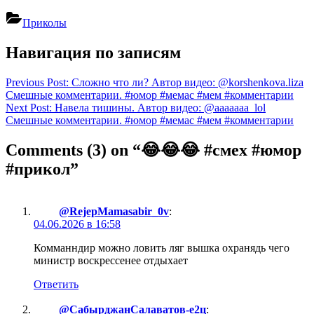
Приколы
Навигация по записям
Previous Post:
Сложно что ли? Автор видео: @korshenkova.liza
Смешные комментарии. #юмор #мемас #мем #комментарии
Next Post:
Навела тишины. Автор видео: @aaaaaaa_lol
Смешные комментарии. #юмор #мемас #мем #комментарии
Comments
(3)
on “😂😂😂 #смех #юмор
#прикол”
@RejepMamasabir_0v
:
04.06.2026 в 16:58
Комманндир можно ловить ляг вышка охранядь чего
министр воскрессенее отдыхает
Ответить
@СабырджанСалаватов-е2ц
: