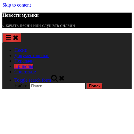
Skip to content
Новости музыки
Скачать песни или слушать онлайн
Песни
Документальные
Передачи
Приколы
Советские
Toggle search form
Найти: