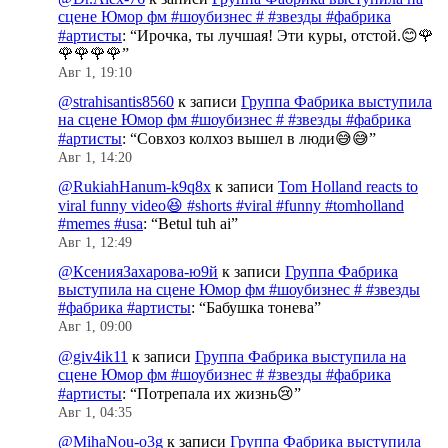
сцене Юмор фм #шоубизнес # #звезды #фабрика
#артисты
: “
Ирочка, ты лучшая! Эти куры, отстой.😊🌹
🌹🌹🌹🌹
”
Авг 1, 19:10
@strahisantis8560
к записи
Группа Фабрика выступила
на сцене Юмор фм #шоубизнес # #звезды #фабрика
#артисты
: “
Совхоз колхоз вышел в люди😅😅
”
Авг 1, 14:20
@RukiahHanum-k9q8x
к записи
Tom Holland reacts to
viral funny video😆 #shorts #viral #funny #tomholland
#memes #usa
: “
Betul tuh ai
”
Авг 1, 12:49
@КсенияЗахарова-ю9й
к записи
Группа Фабрика
выступила на сцене Юмор фм #шоубизнес # #звезды
#фабрика #артисты
: “
Бабушка тонева
”
Авг 1, 09:00
@giv4ik11
к записи
Группа Фабрика выступила на
сцене Юмор фм #шоубизнес # #звезды #фабрика
#артисты
: “
Потрепала их жизнь😢
”
Авг 1, 04:35
@MihaNou-o3g
к записи
Группа Фабрика выступила