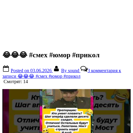
😂😂😂 #смех #юмор #прикол
Posted on
03.06.2026
By
sound
3 комментария
к
записи 😂😂😂 #смех #юмор #прикол
Смотрят:
14