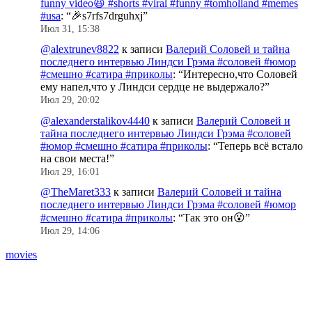
funny video😆 #shorts #viral #funny #tomholland #memes
#usa
: “
🎉s7rfs7drguhxj
”
Июл 31, 15:38
@alextrunev8822
к записи
Валерий Соловей и тайна
последнего интервью Линдси Грэма #соловей #юмор
#смешно #сатира #приколы
: “
Интересно,что Соловей
ему напел,что у Линдси сердце не выдержало?
”
Июл 29, 20:02
@alexanderstalikov4440
к записи
Валерий Соловей и
тайна последнего интервью Линдси Грэма #соловей
#юмор #смешно #сатира #приколы
: “
Теперь всё встало
на свои места!
”
Июл 29, 16:01
@TheMaret333
к записи
Валерий Соловей и тайна
последнего интервью Линдси Грэма #соловей #юмор
#смешно #сатира #приколы
: “
Так это он😮
”
Июл 29, 14:06
movies
S
(