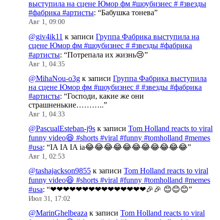
выступила на сцене Юмор фм #шоубизнес # #звезды
#фабрика #артисты
: “
Бабушка тонева
”
Авг 1, 09:00
@giv4ik11
к записи
Группа Фабрика выступила на
сцене Юмор фм #шоубизнес # #звезды #фабрика
#артисты
: “
Потрепала их жизнь😢
”
Авг 1, 04:35
@MihaNou-o3g
к записи
Группа Фабрика выступила
на сцене Юмор фм #шоубизнес # #звезды #фабрика
#артисты
: “
Господи, какие же они
страшненькие………..
”
Авг 1, 04:33
@PascualEsteban-j9s
к записи
Tom Holland reacts to viral
funny video😆 #shorts #viral #funny #tomholland #memes
#usa
: “
IA IA IA ia😂😂😂😂😂😂😂😂😂😂😂
”
Авг 1, 02:53
@tashajackson9855
к записи
Tom Holland reacts to viral
funny video😆 #shorts #viral #funny #tomholland #memes
#usa
: “
❤❤❤❤❤❤❤❤❤❤❤❤❤❤❤🎉🎉 😊😊😊
”
Июл 31, 17:02
@MarinGhelbeaza
к записи
Tom Holland reacts to viral