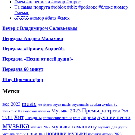
#мем #переписка #юмор #опрос
Та самая подруга #roblox #rblx #роблокс #блокс #юмор
#мемас
🤣🤣🤣 #юмор #батя #смех
Вечер с Владимиром Соловьевым
Передача Андрея Малахова
Передача «Привет, Андрей!»
Передача «Песни от всей души!»
Передача 60 минут
Шоу Прямой эфир
Метки
music
2023
zvukm
zvukm tv
soyuz music
soyuzmusic
2022
rap
shorts
Премьера трека
Музыка 2023
Рэп
zvukmtv
Кавказская музыка
Хит
лучшие песни
ТОП
лирика
анекдоты
кавказские песни
клип
музыка
музыка в машину
музыка для души
музыка 2022
новинки музыки
новинка
музыка песни
новинки музыки 2023