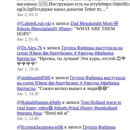
магазинах 🇺🇦.Инструкции есть на ютубеhttps://bitrefill.
egi3c2qtПотдержи канал донатом Tether trc…
”
Авг 2, 03:11
@GabrielLeal-v4z
к записи
Dad Megaknight Mom 🤣
#shorts #thesolafamily #funny
: “
WHAT ARE THEM
HOPS
”
Авг 2, 01:45
@Dr.Alex-76
к записи
Группа Фабрика выступила на
сцене Юмор фм #шоубизнес # #звезды #фабрика
#артисты
: “
Ирочка, ты лучшая! Эти куры, отстой.😊🌹
🌹🌹🌹🌹
”
Авг 1, 19:10
@strahisantis8560
к записи
Группа Фабрика выступила
на сцене Юмор фм #шоубизнес # #звезды #фабрика
#артисты
: “
Совхоз колхоз вышел в люди😅😅
”
Авг 1, 14:20
@RukiahHanum-k9q8x
к записи
Tom Holland reacts to
viral funny video😆 #shorts #viral #funny #tomholland
#memes #usa
: “
Betul tuh ai
”
Авг 1, 12:49
@КсенияЗахарова-ю9й
к записи
Группа Фабрика