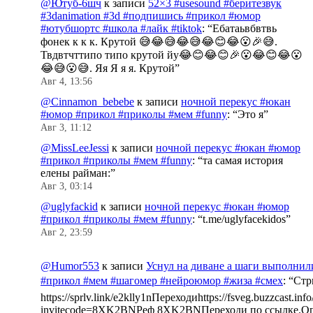
@Ютуб-6шч
к записи
52×3 #usesound #беритезвук
#3danimation #3d #подпишись #прикол #юмор
#ютубшортс #школа #лайк #tiktok
: “
Ебатаьвбвтвь
фонек к к к. Крутой 😅😂😅😂😅😂😊😂😮🎉😅.
Твдвтчттипо типо крутой йу😂😊😂😊🎉😮😂😊😂😮
😂😅😮😅. Яя Я я я. Крутой
”
Авг 4, 13:56
@Cinnamon_bebebe
к записи
ночной перекус #юкан
#юмор #прикол #приколы #мем #funny
: “
Это я
”
Авг 3, 11:12
@MissLeeJessi
к записи
ночной перекус #юкан #юмор
#прикол #приколы #мем #funny
: “
та самая история
елены райман:
”
Авг 3, 03:14
@uglyfackid
к записи
ночной перекус #юкан #юмор
#прикол #приколы #мем #funny
: “
t.me/uglyfacekidos
”
Авг 2, 23:59
@Humor553
к записи
Уснул на диване а шаги выполнил
#прикол #мем #шагомер #нейроюмор #жиза #смех
: “
Стр
https://sprlv.link/e2klly1nПереходиhttps://fsveg.buzzcast.inf
invitecode=8XK2BNРеф 8XK2BNПереходи по ссылке.Оп