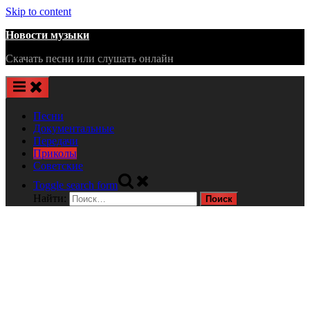
Skip to content
Новости музыки
Скачать песни или слушать онлайн
Песни
Документальные
Передачи
Приколы
Советские
Toggle search form
Найти: