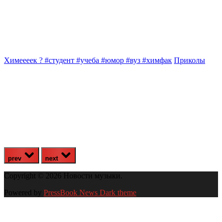
Химеееек ? #студент #учеба #юмор #вуз #химфак
Приколы
prev
next
Copyright © 2026 Новости музыки.
Powered by
PressBook News Dark theme