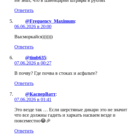
Не знал, что в Швейцарии штрафы в рублях
Ответить
@Frequency_Maximum
:
06.06.2026 в 20:00
Высморкайся)))))))
Ответить
@timb635
:
07.06.2026 в 00:27
В почву? Где почва в стоках и асфальте?
Ответить
@КасперВатт
:
07.06.2026 в 01:41
Это везде так … Если шерстяные дикари это не значит
что все должны гадить и харкать насваем везде и
повсеместно😂🎉
Ответить