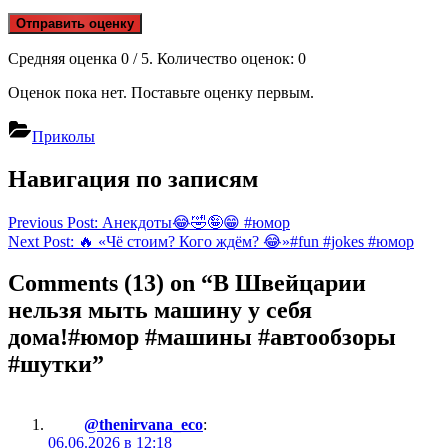
Отправить оценку
Средняя оценка
0
/ 5. Количество оценок:
0
Оценок пока нет. Поставьте оценку первым.
Приколы
Навигация по записям
Previous Post:
Анекдоты😂🤣🤪😁 #юмор
Next Post:
🔥 «Чё стоим? Кого ждём? 😂»#fun #jokes #юмор
Comments
(13)
on “В Швейцарии
нельзя мыть машину у себя
дома!#юмор #машины #автообзоры
#шутки”
@thenirvana_eco
:
06.06.2026 в 12:18