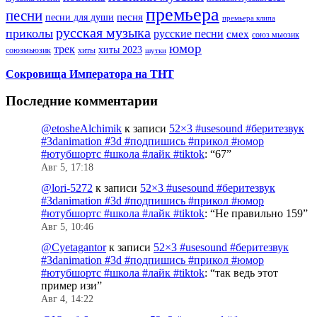
премьера
песни
песни для души
песня
премьера клипа
русская музыка
приколы
русские песни
смех
союз мьюзик
юмор
трек
хиты 2023
хиты
союзмьюзик
шутки
Сокровища Императора на ТНТ
Последние комментарии
@etosheAlchimik
к записи
52×3 #usesound #беритезвук
#3danimation #3d #подпишись #прикол #юмор
#ютубшортс #школа #лайк #tiktok
: “
67
”
Авг 5, 17:18
@lori-5272
к записи
52×3 #usesound #беритезвук
#3danimation #3d #подпишись #прикол #юмор
#ютубшортс #школа #лайк #tiktok
: “
Не правильно 159
”
Авг 5, 10:46
@Cyetagantor
к записи
52×3 #usesound #беритезвук
#3danimation #3d #подпишись #прикол #юмор
#ютубшортс #школа #лайк #tiktok
: “
так ведь этот
пример изи
”
Авг 4, 14:22