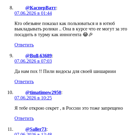
@КасперВатт
:
07.06.2026 в 01:44
Кто обезьяне показал как пользоваться и в ютюб
выкладывать ролики .. Она в курсе что ее могут за это
посадить в турму как инногента 😂🎉
Ответить
@Bull-63689
:
07.06.2026 в 07:03
Да нам пох !! Пили видосы для своей шишариии
Ответить
@timatimow2950
:
07.06.2026 в 10:25
Я тебе открою секрет , в России это тоже запрещено
Ответить
@Saller73
:
07.06.2026 в 12:48