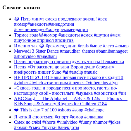
Свежие записи
😂 Пять минут смеха продлевают жизнь! #рек
#юмор#анекдоты#анекдотдня
#смешноевидео#хочуврекомендации
Тормоз года😂#юмор #анекдоты #смех #шутки #мем
#шуточное #прикол #позитив
Именно так 😂 #рекомендации #reals #море #лето #юмор
Marwadi 3 Sister Dance #marudhar_themes #bannibannageet
#shortvideo #rajasthani
Песня под которую приятно думать что ты Пельмешка
Песня «От рассвета до зари Ворон душу бередит»
#нейросеть пишет Suno #ai #artclip #music
НЕ ПРОПУСТИ! Наша первая песня скоро выходит!!!
#vtuber #twitch #твичстрим #memes #vtuberclips #fyp
«Сквозь годы и города: песня про место, где ты по-
настоящему свой» #ностальги #музыка #своистихи #ии
ABC Song — The Alphabet — ABCs & 123s — Phonics —
Kids Songs & Nursery Rhymes for Children,7184
❤️ This is day 7 of 100 #shorts #song #challenge
Я чоткій спортсмен #спорт #юмор #алкашка
Смех до слёз! #shorts #viralvideo #funny #humor #jokes
#юмор #смех #шутки #анекдоты