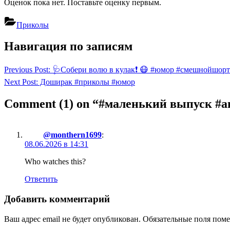
Оценок пока нет. Поставьте оценку первым.
Приколы
Навигация по записям
Previous Post:
🩺Собери волю в кулак❗ 😷 #юмор #смешнойшорт
Next Post:
Доширак #приколы #юмор
Comment
(1)
on “#маленький выпуск #а
@monthern1699
:
08.06.2026 в 14:31
Who watches this?
Ответить
Добавить комментарий
Ваш адрес email не будет опубликован.
Обязательные поля пом