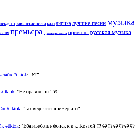
музыка
лучшие песни
лирика
некдоты
кавказские песни
клип
премьера
русская музыка
приколы
песня
премьера клипа
лайк #tiktok
: “
67
”
#tiktok
: “
Не правильно 159
”
к #tiktok
: “
так ведь этот пример изи
”
к #tiktok
: “
Ебатаьвбвтвь фонек к к к. Крутой 😅😂😅😂😅😂😊