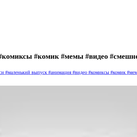
#комиксы #комик #мемы #видео #смешн
си #маленький выпуск #анимация #видео #комиксы #комик #ме