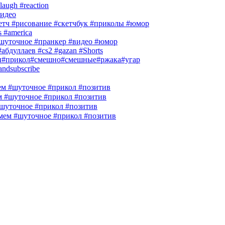
laugh #reaction
идео
кетч #рисование #скетчбук #приколы #юмор
s #america
шуточное #пранкер #видео #юмор
абдуллаев #cs2 #gazan #Shorts
и#прикол#смешно#смешные#ржака#угар
andsubscribe
м #шуточное #прикол #позитив
м #шуточное #прикол #позитив
шуточное #прикол #позитив
ем #шуточное #прикол #позитив