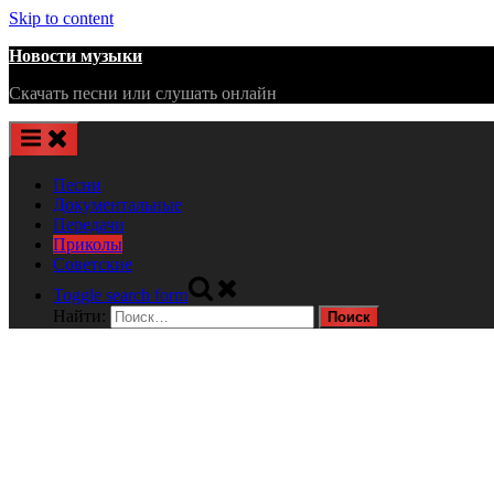
Skip to content
Новости музыки
Скачать песни или слушать онлайн
Песни
Документальные
Передачи
Приколы
Советские
Toggle search form
Найти: