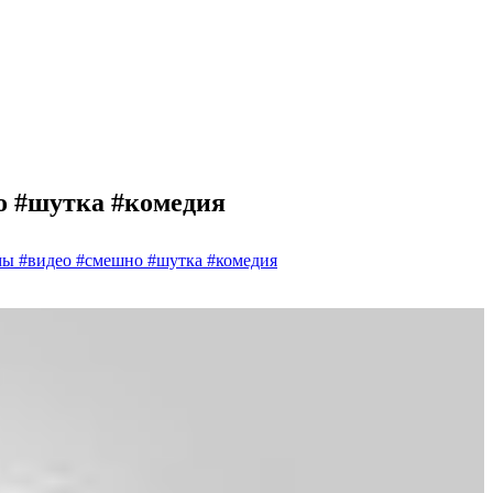
о #шутка #комедия
мы #видео #смешно #шутка #комедия