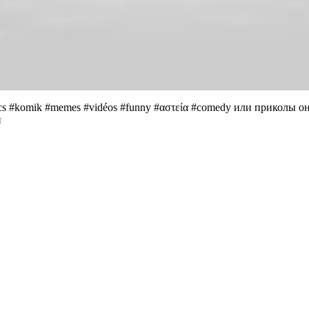
cs #komik #memes #vidéos #funny #αστεία #comedy или приколы онл
н