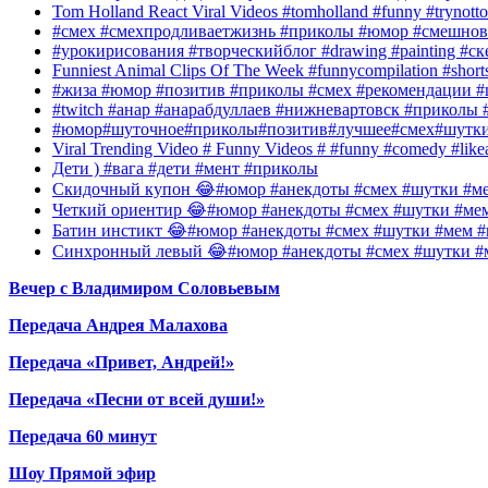
Tom Holland React Viral Videos #tomholland #funny #trynotto
#смех #смехпродливаетжизнь #приколы #юмор #смешнов
#урокирисования #творческийблог #drawing #painting #с
Funniest Animal Clips Of The Week #funnycompilation #short
#жиза #юмор #позитив #приколы #смех #рекомендации #
#twitch #анар #анарабдуллаев #нижневартовск #приколы #
#юмор#шуточное#приколы#позитив#лучшее#смех#шутк
Viral Trending Video # Funny Videos # #funny #comedy #like
Дети ) #вага #дети #мент #приколы
Скидочный купон 😂#юмор #анекдоты #смех #шутки #ме
Четкий ориентир 😂#юмор #анекдоты #смех #шутки #ме
Батин инстикт 😂#юмор #анекдоты #смех #шутки #мем #
Синхронный левый 😂#юмор #анекдоты #смех #шутки #м
Вечер с Владимиром Соловьевым
Передача Андрея Малахова
Передача «Привет, Андрей!»
Передача «Песни от всей души!»
Передача 60 минут
Шоу Прямой эфир