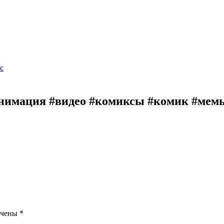
с
нимация #видео #комиксы #комик #мемы
ечены
*