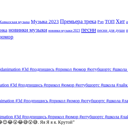
Премьера трека
Хит
Музыка 2023
ТОП
Рэп
Кавказская музыка
а
песни
новинки музыки
инка
песни для души
новинки музыки 2023
юмор
3danimation #3d #подпишись #прикол #юмор #ютубшортс #школа #
mation #3d #подпишись #прикол #юмор #ютубшортс #школа #лайк 
nimation #3d #подпишись #прикол #юмор #ютубшортс #школа #лай
nimation #3d #подпишись #прикол #юмор #ютубшортс #школа #лай
😊😂😮😂😅😮😅. Яя Я я я. Крутой
”