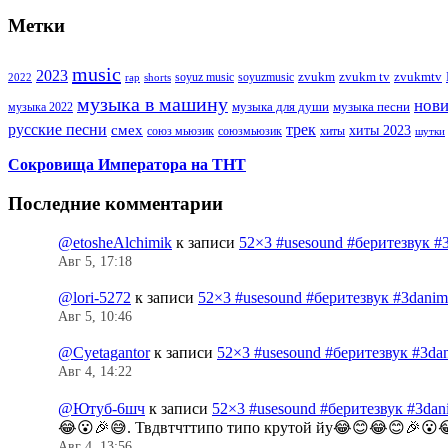
Метки
music
2023
zvukm
zvukm tv
zvukmtv
soyuz music
soyuzmusic
2022
rap
shorts
музыка в машину
нов
музыка для души
музыка песни
музыка 2022
русские песни
трек
смех
хиты 2023
союз мьюзик
хиты
союзмьюзик
шутки
Сокровища Императора на ТНТ
Последние комментарии
@etosheAlchimik
к записи
52×3 #usesound #беритезвук #
Авг 5, 17:18
@lori-5272
к записи
52×3 #usesound #беритезвук #3dani
Авг 5, 10:46
@Cyetagantor
к записи
52×3 #usesound #беритезвук #3da
Авг 4, 14:22
@Ютуб-6шч
к записи
52×3 #usesound #беритезвук #3da
😂😮🎉😅. Твдвтчттипо типо крутой йу😂😊😂😊🎉😮
Авг 4, 13:56