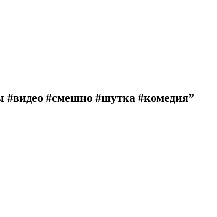
 #видео #смешно #шутка #комедия”