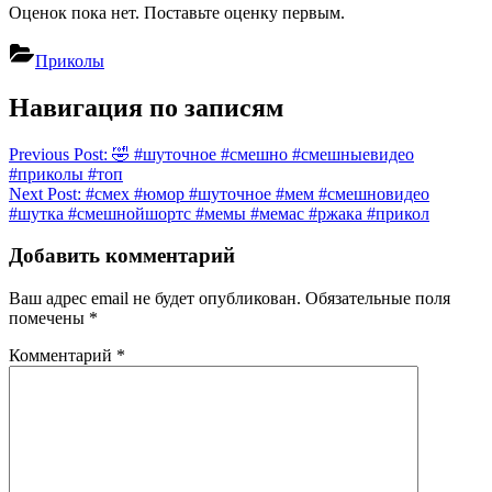
Оценок пока нет. Поставьте оценку первым.
Приколы
Навигация по записям
Previous Post:
🤣 #шуточное #смешно #смешныевидео
#приколы #топ
Next Post:
#смех #юмор #шуточное #мем #смешновидео
#шутка #смешнойшортс #мемы #мемас #ржака #прикол
Добавить комментарий
Ваш адрес email не будет опубликован.
Обязательные поля
помечены
*
Комментарий
*