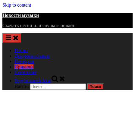
Skip to content
Новости музыки
Скачать песни или слушать онлайн
Песни
Документальные
Передачи
Приколы
Советские
Toggle search form
Найти: