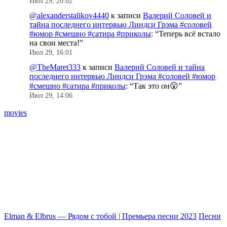
Июл 29, 20:02
@alexanderstalikov4440
к записи
Валерий Соловей и
тайна последнего интервью Линдси Грэма #соловей
#юмор #смешно #сатира #приколы
: “
Теперь всё встало
на свои места!
”
Июл 29, 16:01
@TheMaret333
к записи
Валерий Соловей и тайна
последнего интервью Линдси Грэма #соловей #юмор
#смешно #сатира #приколы
: “
Так это он😮
”
Июл 29, 14:06
movies
Elman & Elbrus — Рядом с тобой | Премьера песни 2023
Песни
Г