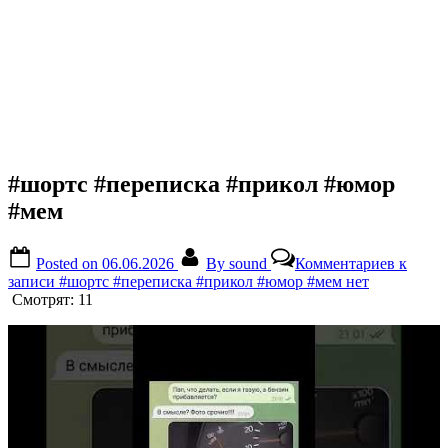
#шортс #переписка #прикол #юмор
#мем
Posted on
06.06.2026
By
sound
Комментариев
к
записи #шортс #переписка #прикол #юмор #мем
нет
Смотрят:
11