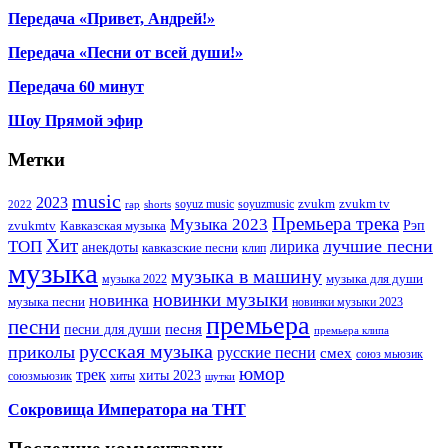
Передача «Привет, Андрей!»
Передача «Песни от всей души!»
Передача 60 минут
Шоу Прямой эфир
Метки
music
2023
zvukm
zvukm tv
soyuz music
soyuzmusic
2022
rap
shorts
Премьера трека
Музыка 2023
Рэп
zvukmtv
Кавказская музыка
Хит
лучшие песни
ТОП
лирика
анекдоты
кавказские песни
клип
музыка
музыка в машину
музыка для души
музыка 2022
новинки музыки
новинка
музыка песни
новинки музыки 2023
премьера
песни
песни для души
песня
премьера клипа
русская музыка
приколы
русские песни
смех
союз мьюзик
юмор
трек
хиты 2023
хиты
союзмьюзик
шутки
Сокровища Императора на ТНТ