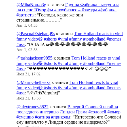
@MihaNou-o3g
к записи
Группа Фабрика выступила
на сцене Юмор фм #шоубизнес # #звезды #фабрика
#артисты
: “
Господи, какие же они
страшненькие………..
”
Авг 1, 04:33
@PascualEsteban-j9s
к записи
Tom Holland reacts to viral
funny video😆 #shorts #viral #funny #tomholland #memes
#usa
: “
IA IA IA ia😂😂😂😂😂😂😂😂😂😂😂
”
Авг 1, 02:53
@tashajackson9855
к записи
Tom Holland reacts to viral
funny video😆 #shorts #viral #funny #tomholland #memes
#usa
: “
❤❤❤❤❤❤❤❤❤❤❤❤❤❤❤🎉🎉 😊😊😊
”
Июл 31, 17:02
@MarinGhelbeaza
к записи
Tom Holland reacts to viral
funny video😆 #shorts #viral #funny #tomholland #memes
#usa
: “
🎉s7rfs7drguhxj
”
Июл 31, 15:38
@alextrunev8822
к записи
Валерий Соловей и тайна
последнего интервью Линдси Грэма #соловей #юмор
#смешно #сатира #приколы
: “
Интересно,что Соловей
ему напел,что у Линдси сердце не выдержало?
”