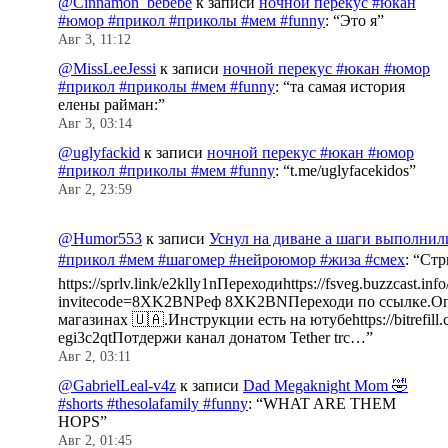
@Cinnamon_bebebe
к записи
ночной перекус #юкан
#юмор #прикол #приколы #мем #funny
: “
Это я
”
Авг 3, 11:12
@MissLeeJessi
к записи
ночной перекус #юкан #юмор
#прикол #приколы #мем #funny
: “
та самая история
елены райман:
”
Авг 3, 03:14
@uglyfackid
к записи
ночной перекус #юкан #юмор
#прикол #приколы #мем #funny
: “
t.me/uglyfacekidos
”
Авг 2, 23:59
@Humor553
к записи
Уснул на диване а шаги выполнил
#прикол #мем #шагомер #нейроюмор #жиза #смех
: “
Стр
https://sprlv.link/e2klly1nПереходиhttps://fsveg.buzzcast.inf
invitecode=8XK2BNРеф 8XK2BNПереходи по ссылке.Оп
магазинах 🇺🇦.Инструкции есть на ютубеhttps://bitrefill.
egi3c2qtПотдержи канал донатом Tether trc…
”
Авг 2, 03:11
@GabrielLeal-v4z
к записи
Dad Megaknight Mom 🤣
#shorts #thesolafamily #funny
: “
WHAT ARE THEM
HOPS
”
Авг 2, 01:45