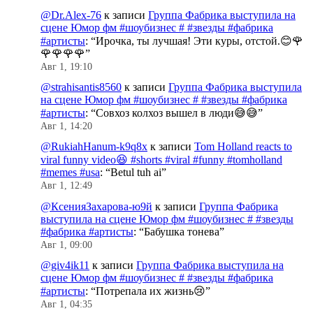
@Dr.Alex-76
к записи
Группа Фабрика выступила на
сцене Юмор фм #шоубизнес # #звезды #фабрика
#артисты
: “
Ирочка, ты лучшая! Эти куры, отстой.😊🌹
🌹🌹🌹🌹
”
Авг 1, 19:10
@strahisantis8560
к записи
Группа Фабрика выступила
на сцене Юмор фм #шоубизнес # #звезды #фабрика
#артисты
: “
Совхоз колхоз вышел в люди😅😅
”
Авг 1, 14:20
@RukiahHanum-k9q8x
к записи
Tom Holland reacts to
viral funny video😆 #shorts #viral #funny #tomholland
#memes #usa
: “
Betul tuh ai
”
Авг 1, 12:49
@КсенияЗахарова-ю9й
к записи
Группа Фабрика
выступила на сцене Юмор фм #шоубизнес # #звезды
#фабрика #артисты
: “
Бабушка тонева
”
Авг 1, 09:00
@giv4ik11
к записи
Группа Фабрика выступила на
сцене Юмор фм #шоубизнес # #звезды #фабрика
#артисты
: “
Потрепала их жизнь😢
”
Авг 1, 04:35