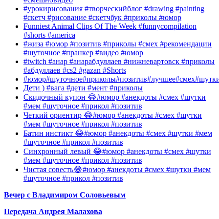
#урокирисования #творческийблог #drawing #painting
#скетч #рисование #скетчбук #приколы #юмор
Funniest Animal Clips Of The Week #funnycompilation
#shorts #america
#жиза #юмор #позитив #приколы #смех #рекомендации
#шуточное #пранкер #видео #юмор
#twitch #анар #анарабдуллаев #нижневартовск #приколы
#абдуллаев #cs2 #gazan #Shorts
#юмор#шуточное#приколы#позитив#лучшее#смех#шутк
Дети ) #вага #дети #мент #приколы
Скидочный купон 😂#юмор #анекдоты #смех #шутки
#мем #шуточное #прикол #позитив
Четкий ориентир 😂#юмор #анекдоты #смех #шутки
#мем #шуточное #прикол #позитив
Батин инстикт 😂#юмор #анекдоты #смех #шутки #мем
#шуточное #прикол #позитив
Синхронный левый 😂#юмор #анекдоты #смех #шутки
#мем #шуточное #прикол #позитив
Чистая совесть😂#юмор #анекдоты #смех #шутки #мем
#шуточное #прикол #позитив
Вечер с Владимиром Соловьевым
Передача Андрея Малахова