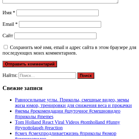
Имя
*
Email
*
Сайт
Сохранить моё имя, email и адрес сайта в этом браузере для
последующих моих комментариев.
Найти:
Свежие записи
Равносильные углы. Приколы, смешные видео, мемы
жиза юмор, тренировки для снижения веса и прокачки
#мемы #рекомендации #шуточное #смешновидео
#приколы #memes
Tom Holland React Viral Videos #tomholland #funny
#trynottolaugh #reaction
#смех #смехпродливаетжизнь #приколы #юмор
#смешновидео