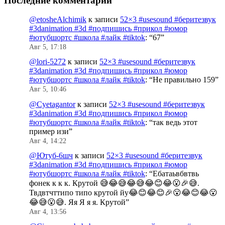
Последние комментарии
@etosheAlchimik
к записи
52×3 #usesound #беритезвук
#3danimation #3d #подпишись #прикол #юмор
#ютубшортс #школа #лайк #tiktok
: “
67
”
Авг 5, 17:18
@lori-5272
к записи
52×3 #usesound #беритезвук
#3danimation #3d #подпишись #прикол #юмор
#ютубшортс #школа #лайк #tiktok
: “
Не правильно 159
”
Авг 5, 10:46
@Cyetagantor
к записи
52×3 #usesound #беритезвук
#3danimation #3d #подпишись #прикол #юмор
#ютубшортс #школа #лайк #tiktok
: “
так ведь этот
пример изи
”
Авг 4, 14:22
@Ютуб-6шч
к записи
52×3 #usesound #беритезвук
#3danimation #3d #подпишись #прикол #юмор
#ютубшортс #школа #лайк #tiktok
: “
Ебатаьвбвтвь
фонек к к к. Крутой 😅😂😅😂😅😂😊😂😮🎉😅.
Твдвтчттипо типо крутой йу😂😊😂😊🎉😮😂😊😂😮
😂😅😮😅. Яя Я я я. Крутой
”
Авг 4, 13:56