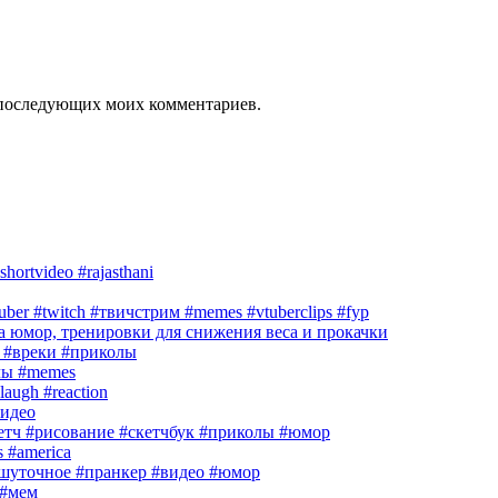
ля последующих моих комментариев.
hortvideo #rajasthani
r #twitch #твичстрим #memes #vtuberclips #fyp
 юмор, тренировки для снижения веса и прокачки
#вреки #приколы
лы #memes
laugh #reaction
идео
кетч #рисование #скетчбук #приколы #юмор
s #america
шуточное #пранкер #видео #юмор
#мем