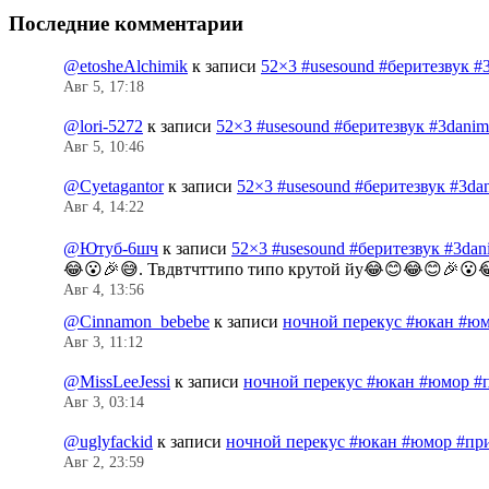
Последние комментарии
@etosheAlchimik
к записи
52×3 #usesound #беритезвук #
Авг 5, 17:18
@lori-5272
к записи
52×3 #usesound #беритезвук #3dani
Авг 5, 10:46
@Cyetagantor
к записи
52×3 #usesound #беритезвук #3da
Авг 4, 14:22
@Ютуб-6шч
к записи
52×3 #usesound #беритезвук #3da
😂😮🎉😅. Твдвтчттипо типо крутой йу😂😊😂😊🎉😮
Авг 4, 13:56
@Cinnamon_bebebe
к записи
ночной перекус #юкан #юм
Авг 3, 11:12
@MissLeeJessi
к записи
ночной перекус #юкан #юмор #
Авг 3, 03:14
@uglyfackid
к записи
ночной перекус #юкан #юмор #пр
Авг 2, 23:59