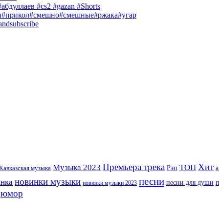
абдуллаев #cs2 #gazan #Shorts
и#прикол#смешно#смешные#ржака#угар
andsubscribe
Премьера трека
Хит
Музыка 2023
ТОП
Рэп
Кавказская музыка
а
песни
новинки музыки
инка
песни для души
новинки музыки 2023
юмор