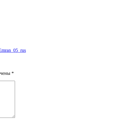
Emran_05_rus
ечены
*