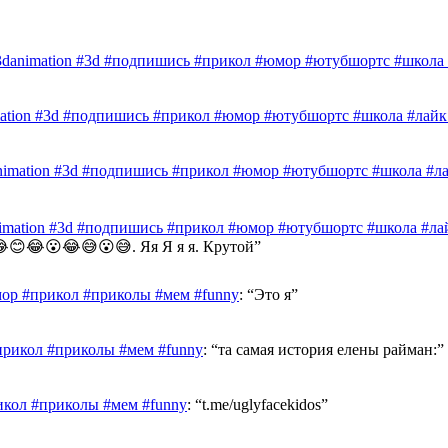
3danimation #3d #подпишись #прикол #юмор #ютубшортс #школа #
mation #3d #подпишись #прикол #юмор #ютубшортс #школа #лайк 
nimation #3d #подпишись #прикол #юмор #ютубшортс #школа #лай
nimation #3d #подпишись #прикол #юмор #ютубшортс #школа #лай
😊😂😮😂😅😮😅. Яя Я я я. Крутой
”
ор #прикол #приколы #мем #funny
: “
Это я
”
прикол #приколы #мем #funny
: “
та самая история елены райман:
”
икол #приколы #мем #funny
: “
t.me/uglyfacekidos
”