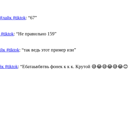
лайк #tiktok
: “
67
”
#tiktok
: “
Не правильно 159
”
к #tiktok
: “
так ведь этот пример изи
”
к #tiktok
: “
Ебатаьвбвтвь фонек к к к. Крутой 😅😂😅😂😅😂😊