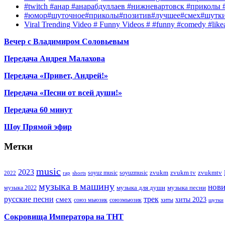
#twitch #анар #анарабдуллаев #нижневартовск #приколы #
#юмор#шуточное#приколы#позитив#лучшее#смех#шутк
Viral Trending Video # Funny Videos # #funny #comedy #like
Вечер с Владимиром Соловьевым
Передача Андрея Малахова
Передача «Привет, Андрей!»
Передача «Песни от всей души!»
Передача 60 минут
Шоу Прямой эфир
Метки
music
2023
zvukm
zvukm tv
zvukmtv
soyuz music
soyuzmusic
2022
rap
shorts
музыка в машину
нов
музыка для души
музыка песни
музыка 2022
русские песни
трек
смех
хиты 2023
союз мьюзик
хиты
союзмьюзик
шутки
Сокровища Императора на ТНТ