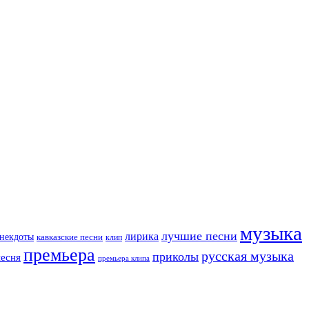
музыка
лучшие песни
лирика
некдоты
кавказские песни
клип
премьера
русская музыка
приколы
песня
премьера клипа