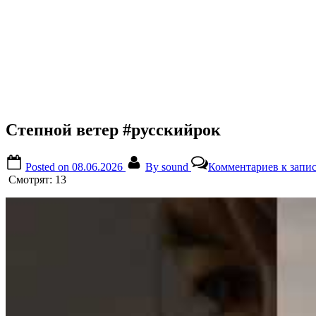
Степной ветер #русскийрок
Posted on
08.06.2026
By
sound
Комментариев
к запи
Смотрят:
13