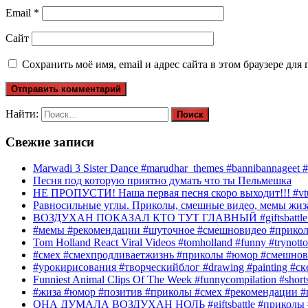
Email
*
Сайт
Сохранить моё имя, email и адрес сайта в этом браузере д
Найти:
Свежие записи
Marwadi 3 Sister Dance #marudhar_themes #bannibannageet #s
Песня под которую приятно думать что ты Пельмешка
НЕ ПРОПУСТИ! Наша первая песня скоро выходит!!! #vtube
Равносильные углы. Приколы, смешные видео, мемы жиза
ВОЗДУХАН ПОКАЗАЛ КТО ТУТ ГЛАВНЫЙ #giftsbattle 
#мемы #рекомендации #шуточное #смешновидео #прико
Tom Holland React Viral Videos #tomholland #funny #trynotto
#смех #смехпродливаетжизнь #приколы #юмор #смешнов
#урокирисования #творческийблог #drawing #painting #с
Funniest Animal Clips Of The Week #funnycompilation #short
#жиза #юмор #позитив #приколы #смех #рекомендации #
ОНА ДУМАЛА ВОЗДУХАН НОЛЬ #giftsbattle #приколы 