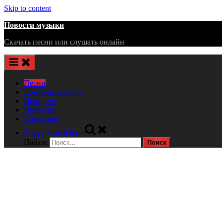
Skip to content
Новости музыки
Скачать песни или слушать онлайн
Песни
Документальные
Передачи
Приколы
Советские
Toggle search form
Найти: