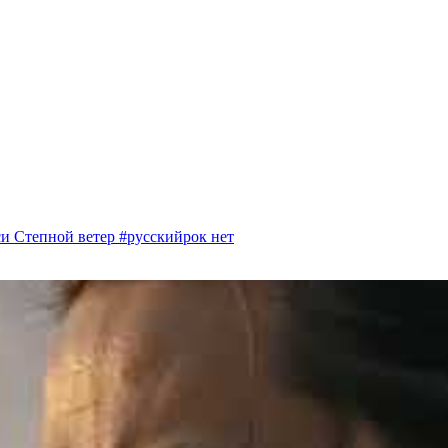
си Степной ветер #русскийрок
нет