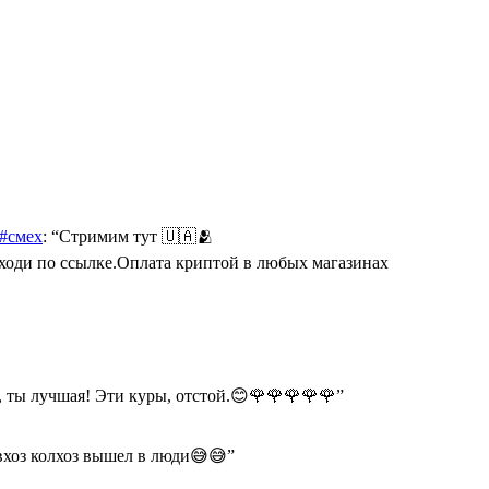
 #смех
: “
Стримим тут 🇺🇦🫂
Переходи по ссылке.Оплата криптой в любых магазинах
 ты лучшая! Эти куры, отстой.😊🌹🌹🌹🌹🌹
”
хоз колхоз вышел в люди😅😅
”