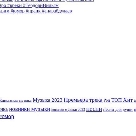
 #рб #вреки #ТеодориВильям
им #юмор #пранк #анарабдулаев
Премьера трека
Хит
Музыка 2023
ТОП
Рэп
Кавказская музыка
а
песни
новинки музыки
инка
песни для души
новинки музыки 2023
юмор