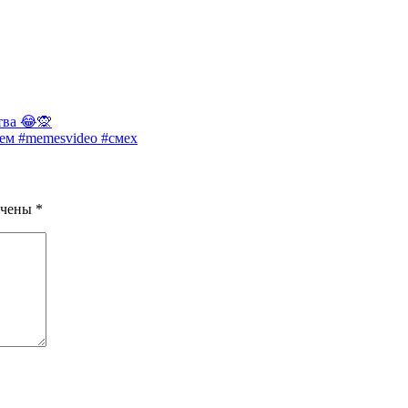
тва 😂🙊
ем #memesvideo #смех
ечены
*