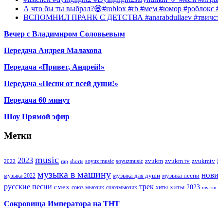
А что бы ты выбрал?😄#roblox #rb #мем #юмор #роблокс
ВСПОМНИЛ ПРАНК С ДЕТСТВА #anarabdullaev #твичстр
Вечер с Владимиром Соловьевым
Передача Андрея Малахова
Передача «Привет, Андрей!»
Передача «Песни от всей души!»
Передача 60 минут
Шоу Прямой эфир
Метки
music
2023
zvukm
zvukm tv
zvukmtv
soyuz music
soyuzmusic
2022
rap
shorts
музыка в машину
нов
музыка для души
музыка песни
музыка 2022
русские песни
трек
смех
хиты 2023
союз мьюзик
хиты
союзмьюзик
шутки
Сокровища Императора на ТНТ