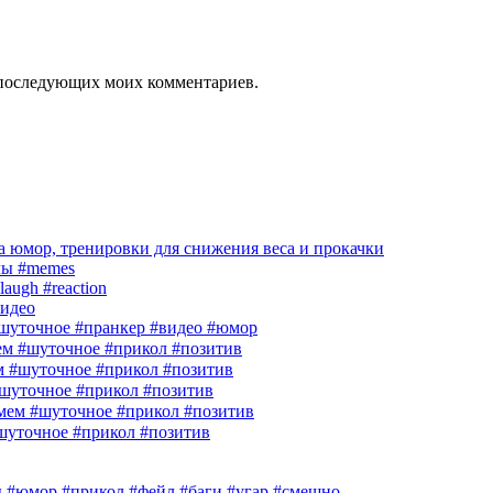
ля последующих моих комментариев.
 юмор, тренировки для снижения веса и прокачки
лы #memes
laugh #reaction
идео
шуточное #пранкер #видео #юмор
м #шуточное #прикол #позитив
м #шуточное #прикол #позитив
шуточное #прикол #позитив
ем #шуточное #прикол #позитив
шуточное #прикол #позитив
гры #юмор #прикол #фейл #баги #угар #смешно