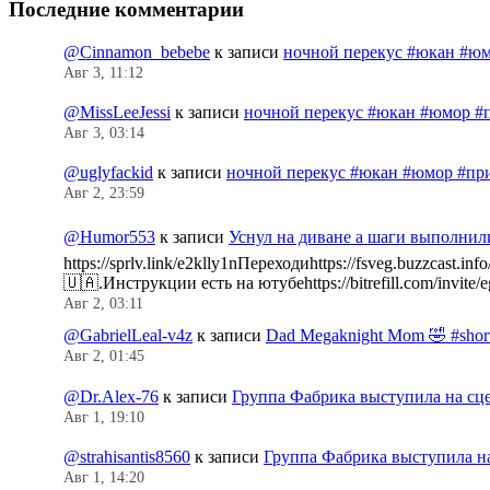
Последние комментарии
@Cinnamon_bebebe
к записи
ночной перекус #юкан #юм
Авг 3, 11:12
@MissLeeJessi
к записи
ночной перекус #юкан #юмор #
Авг 3, 03:14
@uglyfackid
к записи
ночной перекус #юкан #юмор #пр
Авг 2, 23:59
@Humor553
к записи
Уснул на диване а шаги выполнил
https://sprlv.link/e2klly1nПереходиhttps://fsveg.buzzc
🇺🇦.Инструкции есть на ютубеhttps://bitrefill.com/invit
Авг 2, 03:11
@GabrielLeal-v4z
к записи
Dad Megaknight Mom 🤣 #shorts
Авг 2, 01:45
@Dr.Alex-76
к записи
Группа Фабрика выступила на сц
Авг 1, 19:10
@strahisantis8560
к записи
Группа Фабрика выступила н
Авг 1, 14:20