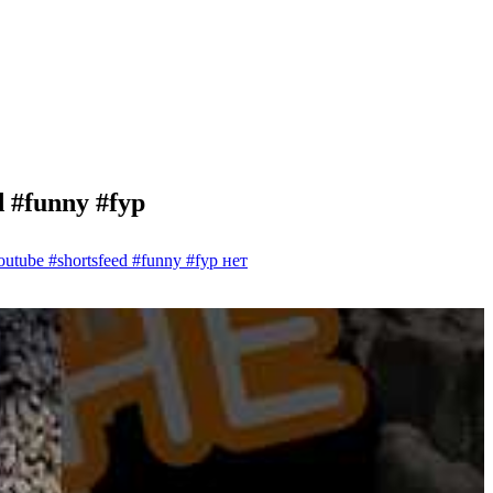
d #funny #fyp
youtube #shortsfeed #funny #fyp
нет