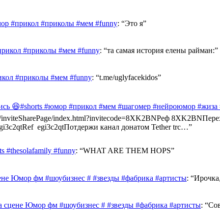
ор #прикол #приколы #мем #funny
: “
Это я
”
прикол #приколы #мем #funny
: “
та самая история елены райман:
”
икол #приколы #мем #funny
: “
t.me/uglyfacekidos
”
ись 😆#shorts #юмор #прикол #мем #шагомер #нейроюмор #жиза
ast.info/inviteSharePage/index.html?invitecode=8XK2BNРеф 8XK2BN
e/egi3c2qtRef egi3c2qtПотдержи канал донатом Tether trc…
”
 #thesolafamily #funny
: “
WHAT ARE THEM HOPS
”
ене Юмор фм #шоубизнес # #звезды #фабрика #артисты
: “
Ирочка,
а сцене Юмор фм #шоубизнес # #звезды #фабрика #артисты
: “
Сов