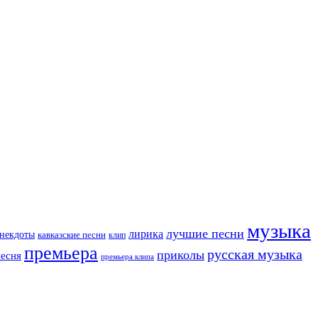
музыка
лучшие песни
лирика
некдоты
кавказские песни
клип
премьера
русская музыка
приколы
песня
премьера клипа