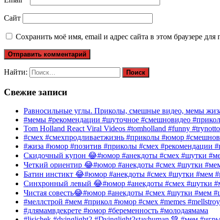
Сайт
Сохранить моё имя, email и адрес сайта в этом браузере д
Найти:
Свежие записи
Равносильные углы. Приколы, смешные видео, мемы жиза
#мемы #рекомендации #шуточное #смешновидео #прико
Tom Holland React Viral Videos #tomholland #funny #trynotto
#смех #смехпродливаетжизнь #приколы #юмор #смешнов
#жиза #юмор #позитив #приколы #смех #рекомендации #
Скидочный купон 😂#юмор #анекдоты #смех #шутки #ме
Четкий ориентир 😂#юмор #анекдоты #смех #шутки #ме
Батин инстикт 😂#юмор #анекдоты #смех #шутки #мем #
Синхронный левый 😂#юмор #анекдоты #смех #шутки #м
Чистая совесть😂#юмор #анекдоты #смех #шутки #мем #
#меллстрой #мем #прикол #юмор #смех #memes #mellstroy
#длямамвдекрете #юмор #беременность #молодаямама
#lisichek #dyinglight2 #Dyinglight2stayhuman 💚 #мем #и