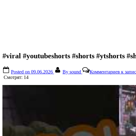
#viral #youtubeshorts #shorts #ytshorts #s
Posted on
09.06.2026
By
sound
Комментариев
к записи
Смотрят:
14