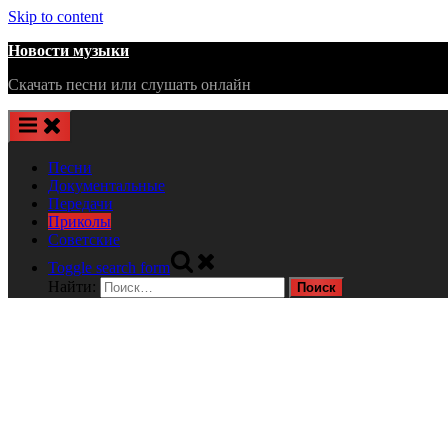
Skip to content
Новости музыки
Скачать песни или слушать онлайн
Песни
Документальные
Передачи
Приколы
Советские
Toggle search form
Найти: