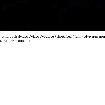
#short #viralvideo #video #youtube #shortsfeed #funny #fyp или прик
шем качестве онлайн