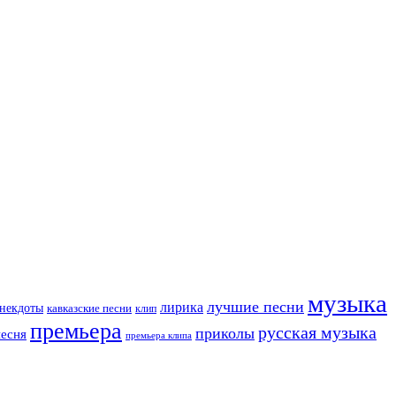
музыка
лучшие песни
лирика
некдоты
кавказские песни
клип
премьера
русская музыка
приколы
песня
премьера клипа