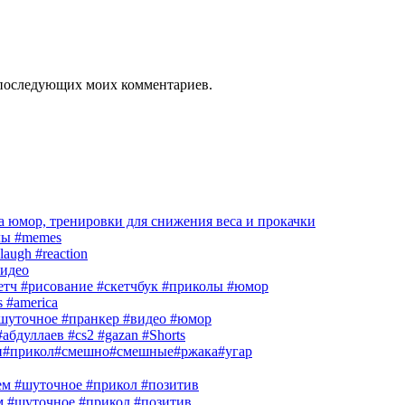
ля последующих моих комментариев.
 юмор, тренировки для снижения веса и прокачки
лы #memes
laugh #reaction
идео
кетч #рисование #скетчбук #приколы #юмор
s #america
шуточное #пранкер #видео #юмор
абдуллаев #cs2 #gazan #Shorts
и#прикол#смешно#смешные#ржака#угар
м #шуточное #прикол #позитив
м #шуточное #прикол #позитив