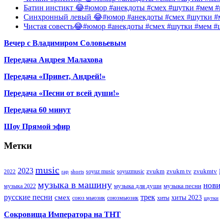
Батин инстикт 😂#юмор #анекдоты #смех #шутки #мем #
Синхронный левый 😂#юмор #анекдоты #смех #шутки #м
Чистая совесть😂#юмор #анекдоты #смех #шутки #мем #
Вечер с Владимиром Соловьевым
Передача Андрея Малахова
Передача «Привет, Андрей!»
Передача «Песни от всей души!»
Передача 60 минут
Шоу Прямой эфир
Метки
music
2023
zvukm
zvukm tv
zvukmtv
soyuz music
soyuzmusic
2022
rap
shorts
музыка в машину
нов
музыка для души
музыка песни
музыка 2022
русские песни
трек
смех
хиты 2023
союз мьюзик
хиты
союзмьюзик
шутки
Сокровища Императора на ТНТ