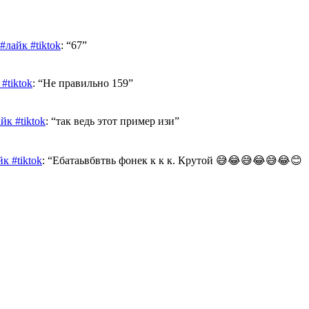
лайк #tiktok
: “
67
”
#tiktok
: “
Не правильно 159
”
к #tiktok
: “
так ведь этот пример изи
”
к #tiktok
: “
Ебатаьвбвтвь фонек к к к. Крутой 😅😂😅😂😅😂😊