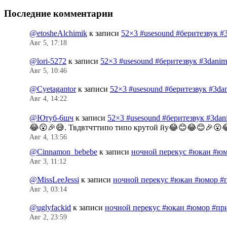
Последние комментарии
@etosheAlchimik
к записи
52×3 #usesound #беритезвук #
Авг 5, 17:18
@lori-5272
к записи
52×3 #usesound #беритезвук #3dani
Авг 5, 10:46
@Cyetagantor
к записи
52×3 #usesound #беритезвук #3da
Авг 4, 14:22
@Ютуб-6шч
к записи
52×3 #usesound #беритезвук #3da
😂😮🎉😅. Твдвтчттипо типо крутой йу😂😊😂😊🎉😮
Авг 4, 13:56
@Cinnamon_bebebe
к записи
ночной перекус #юкан #юм
Авг 3, 11:12
@MissLeeJessi
к записи
ночной перекус #юкан #юмор #
Авг 3, 03:14
@uglyfackid
к записи
ночной перекус #юкан #юмор #пр
Авг 2, 23:59