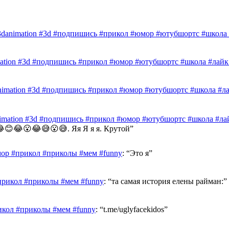
3danimation #3d #подпишись #прикол #юмор #ютубшортс #школа #
mation #3d #подпишись #прикол #юмор #ютубшортс #школа #лайк 
nimation #3d #подпишись #прикол #юмор #ютубшортс #школа #лай
nimation #3d #подпишись #прикол #юмор #ютубшортс #школа #лай
😊😂😮😂😅😮😅. Яя Я я я. Крутой
”
ор #прикол #приколы #мем #funny
: “
Это я
”
прикол #приколы #мем #funny
: “
та самая история елены райман:
”
икол #приколы #мем #funny
: “
t.me/uglyfacekidos
”