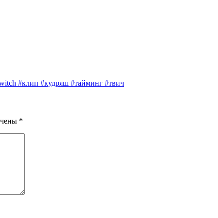
twitch #клип #кудряш #тайминг #твич
ечены
*