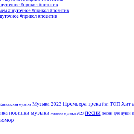
шуточное #прикол #позитив
ем #шуточное #прикол #позитив
шуточное #прикол #позитив
Премьера трека
Хит
Музыка 2023
ТОП
Рэп
Кавказская музыка
а
песни
новинки музыки
инка
песни для души
новинки музыки 2023
юмор