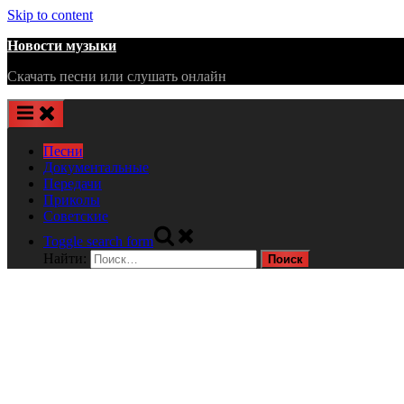
Skip to content
Новости музыки
Скачать песни или слушать онлайн
Песни
Документальные
Передачи
Приколы
Советские
Toggle search form
Найти: