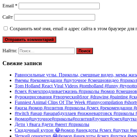
Email
*
Сайт
Сохранить моё имя, email и адрес сайта в этом браузере д
Найти:
Свежие записи
Равносильные углы. Приколы, смешные видео, мемы жиза
#мемы #рекомендации #шуточное #смешновидео #прико
Tom Holland React Viral Videos #tomholland #funny #trynotto
#смех #смехпродливаетжизнь #приколы #юмор #смешнов
#урокирисования #творческийблог #drawing #painting #с
Funniest Animal Clips Of The Week #funnycompilation #short
#жиза #юмор #позитив #приколы #смех #рекомендации #
#twitch #анар #анарабдуллаев #нижневартовск #приколы #
#юмор#шуточное#приколы#позитив#лучшее#смех#шутк
Дети ) #вага #дети #мент #приколы
Скидочный купон 😂#юмор #анекдоты #смех #шутки #ме
Четкий ориентир 😂#юмор #анекдоты #смех #шутки #ме