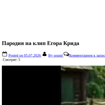
Пародия на клип Егора Крида
Posted on
05.07.2026
By
sound
Комментариев
к запи
Смотрят:
5