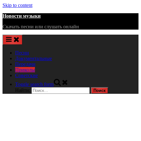
Skip to content
Новости музыки
Скачать песни или слушать онлайн
Песни
Документальные
Передачи
Приколы
Советские
Toggle search form
Найти: