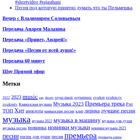
#shortvideo #rajasthani
Песня под которую приятно думать что ты Пельмешка
Вечер с Владимиром Соловьевым
Передача Андрея Малахова
Передача «Привет, Андрей!»
Передача «Песни от всей души!»
Передача 60 минут
Шоу Прямой эфир
Метки
music
2023
zvukm
zvukm tv
soyuz music
soyuzmusic
2022
rap
shorts
Премьера трека
Музыка 2023
Рэп
zvukmtv
Кавказская музыка
Хит
лучшие песни
ТОП
лирика
анекдоты
кавказские песни
клип
музыка
музыка в машину
музыка для души
музыка 2022
новинки музыки
новинка
музыка песни
новинки музыки 2023
премьера
песни
песни для души
песня
премьера клипа