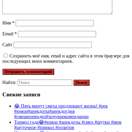
Имя
*
Email
*
Сайт
Сохранить моё имя, email и адрес сайта в этом браузере для
последующих моих комментариев.
Найти:
Свежие записи
😂 Пять минут смеха продлевают жизнь! #рек
#юмор#анекдоты#анекдотдня
#смешноевидео#хочуврекомендации
Тормоз года😂#юмор #анекдоты #смех #шутки #мем
#шуточное #прикол #позитив