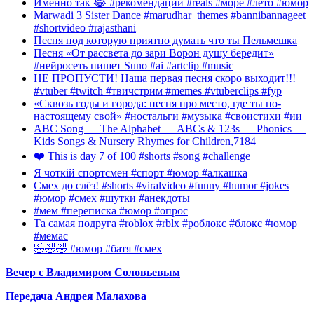
Именно так 😂 #рекомендации #reals #море #лето #юмор
Marwadi 3 Sister Dance #marudhar_themes #bannibannageet
#shortvideo #rajasthani
Песня под которую приятно думать что ты Пельмешка
Песня «От рассвета до зари Ворон душу бередит»
#нейросеть пишет Suno #ai #artclip #music
НЕ ПРОПУСТИ! Наша первая песня скоро выходит!!!
#vtuber #twitch #твичстрим #memes #vtuberclips #fyp
«Сквозь годы и города: песня про место, где ты по-
настоящему свой» #ностальги #музыка #своистихи #ии
ABC Song — The Alphabet — ABCs & 123s — Phonics —
Kids Songs & Nursery Rhymes for Children,7184
❤️ This is day 7 of 100 #shorts #song #challenge
Я чоткій спортсмен #спорт #юмор #алкашка
Смех до слёз! #shorts #viralvideo #funny #humor #jokes
#юмор #смех #шутки #анекдоты
#мем #переписка #юмор #опрос
Та самая подруга #roblox #rblx #роблокс #блокс #юмор
#мемас
🤣🤣🤣 #юмор #батя #смех
Вечер с Владимиром Соловьевым
Передача Андрея Малахова