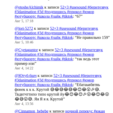
@etosheAlchimik
к записи
52×3 #usesound #беритезвук
#3danimation #3d #подпишись #прикол #юмор
#ютубшортс #школа #лайк #tiktok
: “
67
”
Авг 5, 17:18
@lori-5272
к записи
52×3 #usesound #беритезвук
#3danimation #3d #подпишись #прикол #юмор
#ютубшортс #школа #лайк #tiktok
: “
Не правильно 159
”
Авг 5, 10:46
@Cyetagantor
к записи
52×3 #usesound #беритезвук
#3danimation #3d #подпишись #прикол #юмор
#ютубшортс #школа #лайк #tiktok
: “
так ведь этот
пример изи
”
Авг 4, 14:22
@Ютуб-6шч
к записи
52×3 #usesound #беритезвук
#3danimation #3d #подпишись #прикол #юмор
#ютубшортс #школа #лайк #tiktok
: “
Ебатаьвбвтвь
фонек к к к. Крутой 😅😂😅😂😅😂😊😂😮🎉😅.
Твдвтчттипо типо крутой йу😂😊😂😊🎉😮😂😊😂😮
😂😅😮😅. Яя Я я я. Крутой
”
Авг 4, 13:56
@Cinnamon_bebebe
к записи
ночной перекус #юкан