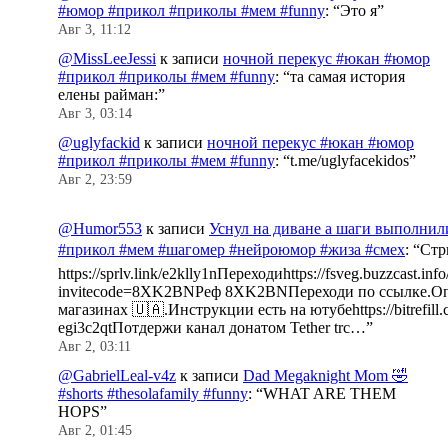
#юмор #прикол #приколы #мем #funny
: “
Это я
”
Авг 3, 11:12
@MissLeeJessi
к записи
ночной перекус #юкан #юмор
#прикол #приколы #мем #funny
: “
та самая история
елены райман:
”
Авг 3, 03:14
@uglyfackid
к записи
ночной перекус #юкан #юмор
#прикол #приколы #мем #funny
: “
t.me/uglyfacekidos
”
Авг 2, 23:59
@Humor553
к записи
Уснул на диване а шаги выполнил
#прикол #мем #шагомер #нейроюмор #жиза #смех
: “
Стр
https://sprlv.link/e2klly1nПереходиhttps://fsveg.buzzcast.inf
invitecode=8XK2BNРеф 8XK2BNПереходи по ссылке.Оп
магазинах 🇺🇦.Инструкции есть на ютубеhttps://bitrefill.
egi3c2qtПотдержи канал донатом Tether trc…
”
Авг 2, 03:11
@GabrielLeal-v4z
к записи
Dad Megaknight Mom 🤣
#shorts #thesolafamily #funny
: “
WHAT ARE THEM
HOPS
”
Авг 2, 01:45