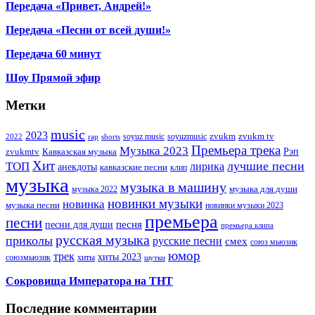
Передача «Привет, Андрей!»
Передача «Песни от всей души!»
Передача 60 минут
Шоу Прямой эфир
Метки
music
2023
zvukm
zvukm tv
soyuz music
soyuzmusic
2022
rap
shorts
Премьера трека
Музыка 2023
Рэп
zvukmtv
Кавказская музыка
Хит
лучшие песни
ТОП
лирика
анекдоты
кавказские песни
клип
музыка
музыка в машину
музыка для души
музыка 2022
новинки музыки
новинка
музыка песни
новинки музыки 2023
премьера
песни
песни для души
песня
премьера клипа
русская музыка
приколы
русские песни
смех
союз мьюзик
юмор
трек
хиты 2023
хиты
союзмьюзик
шутки
Сокровища Императора на ТНТ
Последние комментарии