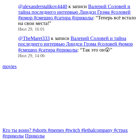
@alexanderstalikov4440
к записи
Валерий Соловей и
тайна последнего интервью Линдси Грэма #соловей
#юмор #смешно #сатира #приколы
: “
Теперь всё встало
на свои места!
”
Июл 29, 16:01
@TheMaret333
к записи
Валерий Соловей и тайна
последнего интервью Линдси Грэма #соловей #юмор
#смешно #сатира #приколы
: “
Так это он😮
”
Июл 29, 14:06
movies
Кто ты воин? #shorts #memes #twitch #lethalcompany #страх
Г
#приколы
Приколы