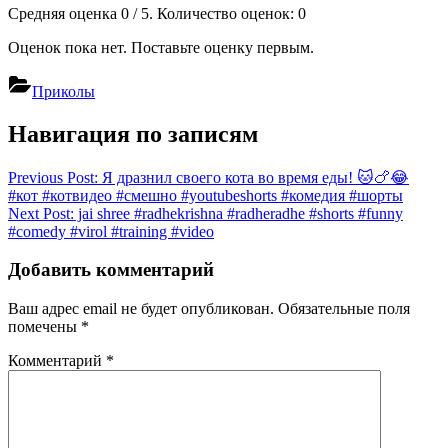
Средняя оценка
0
/ 5. Количество оценок:
0
Оценок пока нет. Поставьте оценку первым.
Приколы
Навигация по записям
Previous Post:
Я дразнил своего кота во время еды! 🐱🍗😂
#кот #котвидео #смешно #youtubeshorts #комедия #шорты
Next Post:
jai shree #radhekrishna #radheradhe #shorts #funny
#comedy #virol #training #video
Добавить комментарий
Ваш адрес email не будет опубликован.
Обязательные поля
помечены
*
Комментарий
*