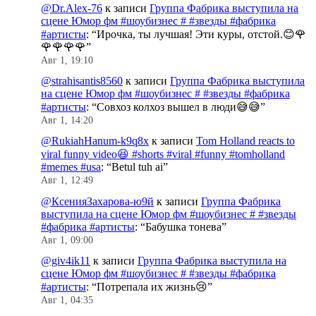
@Dr.Alex-76
к записи
Группа Фабрика выступила на
сцене Юмор фм #шоубизнес # #звезды #фабрика
#артисты
: “
Ирочка, ты лучшая! Эти куры, отстой.😊🌹
🌹🌹🌹🌹
”
Авг 1, 19:10
@strahisantis8560
к записи
Группа Фабрика выступила
на сцене Юмор фм #шоубизнес # #звезды #фабрика
#артисты
: “
Совхоз колхоз вышел в люди😅😅
”
Авг 1, 14:20
@RukiahHanum-k9q8x
к записи
Tom Holland reacts to
viral funny video😆 #shorts #viral #funny #tomholland
#memes #usa
: “
Betul tuh ai
”
Авг 1, 12:49
@КсенияЗахарова-ю9й
к записи
Группа Фабрика
выступила на сцене Юмор фм #шоубизнес # #звезды
#фабрика #артисты
: “
Бабушка тонева
”
Авг 1, 09:00
@giv4ik11
к записи
Группа Фабрика выступила на
сцене Юмор фм #шоубизнес # #звезды #фабрика
#артисты
: “
Потрепала их жизнь😢
”
Авг 1, 04:35