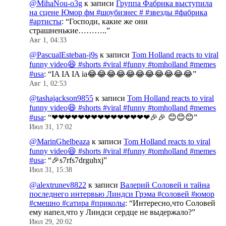
@MihaNou-o3g
к записи
Группа Фабрика выступила
на сцене Юмор фм #шоубизнес # #звезды #фабрика
#артисты
: “
Господи, какие же они
страшненькие………..
”
Авг 1, 04:33
@PascualEsteban-j9s
к записи
Tom Holland reacts to viral
funny video😆 #shorts #viral #funny #tomholland #memes
#usa
: “
IA IA IA ia😂😂😂😂😂😂😂😂😂😂😂
”
Авг 1, 02:53
@tashajackson9855
к записи
Tom Holland reacts to viral
funny video😆 #shorts #viral #funny #tomholland #memes
#usa
: “
❤❤❤❤❤❤❤❤❤❤❤❤❤❤❤🎉🎉 😊😊😊
”
Июл 31, 17:02
@MarinGhelbeaza
к записи
Tom Holland reacts to viral
funny video😆 #shorts #viral #funny #tomholland #memes
#usa
: “
🎉s7rfs7drguhxj
”
Июл 31, 15:38
@alextrunev8822
к записи
Валерий Соловей и тайна
последнего интервью Линдси Грэма #соловей #юмор
#смешно #сатира #приколы
: “
Интересно,что Соловей
ему напел,что у Линдси сердце не выдержало?
”
Июл 29, 20:02