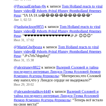
@PascualEsteban-j9s
к записи
Tom Holland reacts to viral
funny video😆 #shorts #viral #funny #tomholland #memes
#usa
: “
IA IA IA ia😂😂😂😂😂😂😂😂😂😂😂
”
Авг 1, 02:53
@tashajackson9855
к записи
Tom Holland reacts to viral
funny video😆 #shorts #viral #funny #tomholland #memes
#usa
: “
❤❤❤❤❤❤❤❤❤❤❤❤❤❤❤🎉🎉 😊😊😊
”
Июл 31, 17:02
@MarinGhelbeaza
к записи
Tom Holland reacts to viral
funny video😆 #shorts #viral #funny #tomholland #memes
#usa
: “
🎉s7rfs7drguhxj
”
Июл 31, 15:38
@alextrunev8822
к записи
Валерий Соловей и тайна
последнего интервью Линдси Грэма #соловей #юмор
#смешно #сатира #приколы
: “
Интересно,что Соловей
ему напел,что у Линдси сердце не выдержало?
”
Июл 29, 20:02
@alexanderstalikov4440
к записи
Валерий Соловей и
тайна последнего интервью Линдси Грэма #соловей
#юмор #смешно #сатира #приколы
: “
Теперь всё встало
на свои места!
”