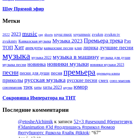
Шоу Прямой эфир
Метки
music
2023
zvukm
zvukm tv
soyuz music
soyuzmusic
2022
rap
shorts
Премьера трека
Музыка 2023
Рэп
zvukmtv
Кавказская музыка
Хит
лучшие песни
ТОП
лирика
анекдоты
кавказские песни
клип
музыка
музыка в машину
музыка для души
музыка 2022
новинки музыки
новинка
музыка песни
новинки музыки 2023
премьера
песни
песни для души
песня
премьера клипа
русская музыка
приколы
русские песни
смех
союз мьюзик
юмор
трек
хиты 2023
хиты
союзмьюзик
шутки
Сокровища Императора на ТНТ
Последние комментарии
@etosheAlchimik
к записи
52×3 #usesound #беритезвук
#3danimation #3d #подпишись #прикол #юмор
#ютубшортс #школа #лайк #tiktok
: “
67
”