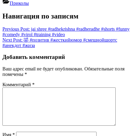
Приколы
Навигация по записям
Previous Post:
jai shree #radhekrishna #radheradhe #shorts #funny
#comedy #virol #training #video
Next Post:
🤣 #позитив #жесткийюмор #смешнойшортс
#анекдот #жиза
Добавить комментарий
Ваш адрес email не будет опубликован.
Обязательные поля
помечены
*
Комментарий
*
Имя
*