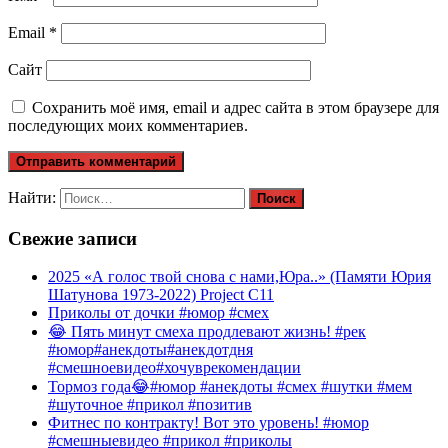
Email
*
Сайт
Сохранить моё имя, email и адрес сайта в этом браузере для
последующих моих комментариев.
Найти:
Свежие записи
2025 «А голос твой снова с нами,Юра..» (Памяти Юрия
Шатунова 1973-2022) Project C11
Приколы от дочки #юмор #смех
😂 Пять минут смеха продлевают жизнь! #рек
#юмор#анекдоты#анекдотдня
#смешноевидео#хочуврекомендации
Тормоз года😂#юмор #анекдоты #смех #шутки #мем
#шуточное #прикол #позитив
Фитнес по контракту! Вот это уровень! #юмор
#смешныевидео #прикол #приколы