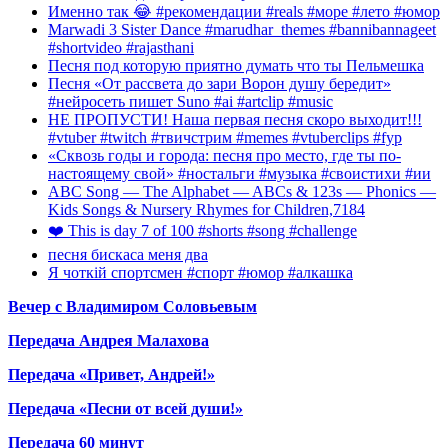
Именно так 😂 #рекомендации #reals #море #лето #юмор
Marwadi 3 Sister Dance #marudhar_themes #bannibannageet
#shortvideo #rajasthani
Песня под которую приятно думать что ты Пельмешка
Песня «От рассвета до зари Ворон душу бередит»
#нейросеть пишет Suno #ai #artclip #music
НЕ ПРОПУСТИ! Наша первая песня скоро выходит!!!
#vtuber #twitch #твичстрим #memes #vtuberclips #fyp
«Сквозь годы и города: песня про место, где ты по-
настоящему свой» #ностальги #музыка #своистихи #ии
ABC Song — The Alphabet — ABCs & 123s — Phonics —
Kids Songs & Nursery Rhymes for Children,7184
❤️ This is day 7 of 100 #shorts #song #challenge
песня бискаса меня два
Я чоткій спортсмен #спорт #юмор #алкашка
Вечер с Владимиром Соловьевым
Передача Андрея Малахова
Передача «Привет, Андрей!»
Передача «Песни от всей души!»
Передача 60 минут