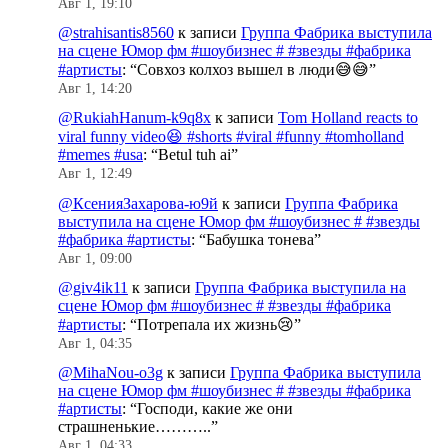
Авг 1, 19:10
@strahisantis8560
к записи
Группа Фабрика выступила
на сцене Юмор фм #шоубизнес # #звезды #фабрика
#артисты
: “
Совхоз колхоз вышел в люди😅😅
”
Авг 1, 14:20
@RukiahHanum-k9q8x
к записи
Tom Holland reacts to
viral funny video😆 #shorts #viral #funny #tomholland
#memes #usa
: “
Betul tuh ai
”
Авг 1, 12:49
@КсенияЗахарова-ю9й
к записи
Группа Фабрика
выступила на сцене Юмор фм #шоубизнес # #звезды
#фабрика #артисты
: “
Бабушка тонева
”
Авг 1, 09:00
@giv4ik11
к записи
Группа Фабрика выступила на
сцене Юмор фм #шоубизнес # #звезды #фабрика
#артисты
: “
Потрепала их жизнь😢
”
Авг 1, 04:35
@MihaNou-o3g
к записи
Группа Фабрика выступила
на сцене Юмор фм #шоубизнес # #звезды #фабрика
#артисты
: “
Господи, какие же они
страшненькие………..
”
Авг 1, 04:33