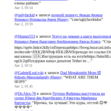
елены райман:
”
Авг 3, 03:14
@uglyfackid
к записи
ночной перекус #юкан #юмор
#прикол #приколы #мем #funny
: “
t.me/uglyfacekidos
”
Авг 2, 23:59
@Humor553
к записи
Уснул на диване а шаги выполнил
#прикол #мем #шагомер #нейроюмор #жиза #смех
: “
Стр
https://sprlv.link/e2klly1nПереходиhttps://fsveg.buzzcast.inf
invitecode=8XK2BNРеф 8XK2BNПереходи по ссылке.Оп
магазинах 🇺🇦.Инструкции есть на ютубеhttps://bitrefill.
egi3c2qtПотдержи канал донатом Tether trc…
”
Авг 2, 03:11
@GabrielLeal-v4z
к записи
Dad Megaknight Mom 🤣
#shorts #thesolafamily #funny
: “
WHAT ARE THEM
HOPS
”
Авг 2, 01:45
@Dr.Alex-76
к записи
Группа Фабрика выступила на
сцене Юмор фм #шоубизнес # #звезды #фабрика
#артисты
: “
Ирочка, ты лучшая! Эти куры, отстой.😊🌹
🌹🌹🌹🌹
”