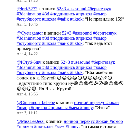
Авг 5, 17:18
@lori-5272
к записи
52×3 #usesound #беритезвук
#3danimation #3d #подпишись #прикол #юмор
#ютубшортс #школа #лайк #tiktok
: “
Не правильно 159
”
Авг 5, 10:46
@Cyetagantor
к записи
52×3 #usesound #беритезвук
#3danimation #3d #подпишись #прикол #юмор
#ютубшортс #школа #лайк #tiktok
: “
так ведь этот
пример изи
”
Авг 4, 14:22
@Ютуб-6шч
к записи
52×3 #usesound #беритезвук
#3danimation #3d #подпишись #прикол #юмор
#ютубшортс #школа #лайк #tiktok
: “
Ебатаьвбвтвь
фонек к к к. Крутой 😅😂😅😂😅😂😊😂😮🎉😅.
Твдвтчттипо типо крутой йу😂😊😂😊🎉😮😂😊😂😮
😂😅😮😅. Яя Я я я. Крутой
”
Авг 4, 13:56
@Cinnamon_bebebe
к записи
ночной перекус #юкан
#юмор #прикол #приколы #мем #funny
: “
Это я
”
Авг 3, 11:12
@MissLeeJessi
к записи
ночной перекус #юкан #юмор
#прикол #приколы #мем #funny
: “
та самая история