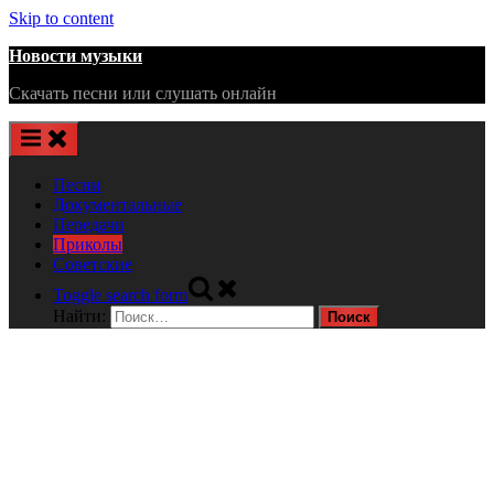
Skip to content
Новости музыки
Скачать песни или слушать онлайн
Песни
Документальные
Передачи
Приколы
Советские
Toggle search form
Найти: