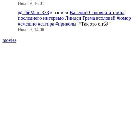
Июл 29, 16:01
@TheMaret333
к записи
Валерий Соловей и тайна
последнего интервью Линдси Грэма #соловей #юмор
#смешно #сатира #приколы
: “
Так это он😮
”
Июл 29, 14:06
movies
#