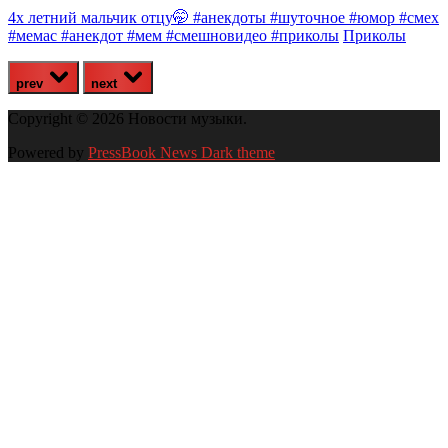
4х летний мальчик отцу🤭 #анекдоты #шуточное #юмор #смех
#мемас #анекдот #мем #смешновидео #приколы
Приколы
prev
next
Copyright © 2026 Новости музыки.
Powered by
PressBook News Dark theme