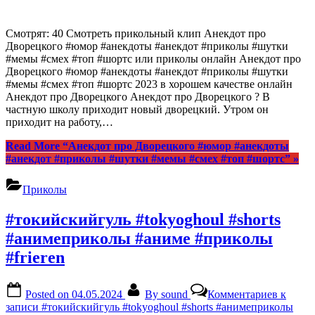
Смотрят: 40 Смотреть прикольный клип Анекдот про
Дворецкого #юмор #анекдоты #анекдот #приколы #шутки
#мемы #смех #топ #шортс или приколы онлайн Анекдот про
Дворецкого #юмор #анекдоты #анекдот #приколы #шутки
#мемы #смех #топ #шортс 2023 в хорошем качестве онлайн
Анекдот про Дворецкого Анекдот про Дворецкого ? В
частную школу приходит новый дворецкий. Утром он
приходит на работу,…
Read More
“Анекдот про Дворецкого #юмор #анекдоты
#анекдот #приколы #шутки #мемы #смех #топ #шортс”
»
Приколы
#токийскийгуль #tokyoghoul #shorts
#анимеприколы #аниме #приколы
#frieren
Posted on
04.05.2024
By
sound
Комментариев
к
записи #токийскийгуль #tokyoghoul #shorts #анимеприколы