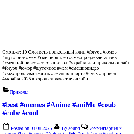
Смотрят: 19 Смотреть прикольный клип #foryou #юмор
#шуточное #мем #смешновидео #смехпродлеваетжизнь
#смешнойшортс #смех #прикол #україна или приколы онлайн
#foryou #юмор #шуточное #мем #смешновидео
#смехпродлеваетжизнь #смешнойшортс #смех #прикол
#україна 2025 в хорошем качестве онлайн
Приколы
#best #memes #Anime #aniMe #coub
#cube #cool
Posted on
03.08.2025
By
sound
Комментариев
к
записи #best #memes #Anime #aniMe #coub #cube #cool
нет