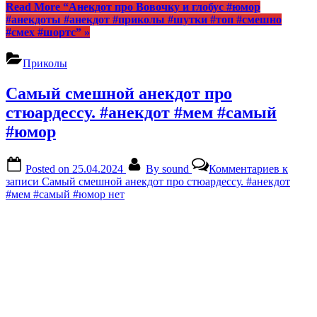
Read More
“Анекдот про Вовочку и глобус #юмор
#анекдоты #анекдот #приколы #шутки #топ #смешно
#смех #шортс”
»
Приколы
Самый смешной анекдот про
стюардессу. #анекдот #мем #самый
#юмор
Posted on
25.04.2024
By
sound
Комментариев
к
записи Самый смешной анекдот про стюардессу. #анекдот
#мем #самый #юмор
нет