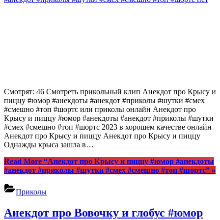
Смотрят: 46 Смотреть прикольный клип Анекдот про Крысу и
пиццу #юмор #анекдоты #анекдот #приколы #шутки #смех
#смешно #топ #шортс или приколы онлайн Анекдот про
Крысу и пиццу #юмор #анекдоты #анекдот #приколы #шутки
#смех #смешно #топ #шортс 2023 в хорошем качестве онлайн
Анекдот про Крысу и пиццу Анекдот про Крысу и пиццу
Однажды крыса зашла в…
Read More
“Анекдот про Крысу и пиццу #юмор #анекдоты
#анекдот #приколы #шутки #смех #смешно #топ #шортс”
»
Приколы
Анекдот про Вовочку и глобус #юмор