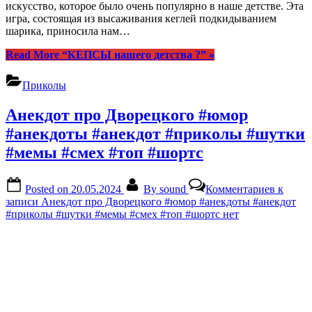
искусство, которое было очень популярно в наше детстве. Эта
игра, состоящая из высаживания кеглей подкидыванием
шарика, приносила нам…
Read More
“КЕПСЫ нашего детства ?”
»
Приколы
Анекдот про Дворецкого #юмор
#анекдоты #анекдот #приколы #шутки
#мемы #смех #топ #шортс
Posted on
20.05.2024
By
sound
Комментариев
к
записи Анекдот про Дворецкого #юмор #анекдоты #анекдот
#приколы #шутки #мемы #смех #топ #шортс
нет