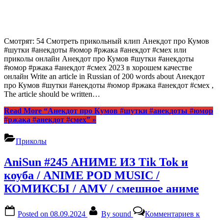
Смотрят: 54 Смотреть прикольный клип Анекдот про Кумов
#шутки #анекдоты #юмор #ржака #анекдот #смех или
приколы онлайн Анекдот про Кумов #шутки #анекдоты
#юмор #ржака #анекдот #смех 2023 в хорошем качестве
онлайн Write an article in Russian of 200 words about Анекдот
про Кумов #шутки #анекдоты #юмор #ржака #анекдот #смех ,
The article should be written…
Read More
“Анекдот про Кумов #шутки #анекдоты #юмор
#ржака #анекдот #смех”
»
Приколы
AniSun #245 АНИМЕ ИЗ Tik Tok и
коуба / ANIME POD MUSIC /
КОМИКСЫ / AMV / смешное аниме
Posted on
08.09.2024
By
sound
Комментариев
к