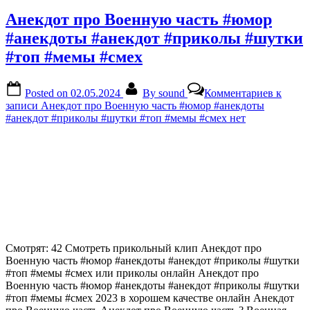
Анекдот про Военную часть #юмор
#анекдоты #анекдот #приколы #шутки
#топ #мемы #смех
Posted on
02.05.2024
By
sound
Комментариев
к
записи Анекдот про Военную часть #юмор #анекдоты
#анекдот #приколы #шутки #топ #мемы #смех
нет
Смотрят: 42 Смотреть прикольный клип Анекдот про
Военную часть #юмор #анекдоты #анекдот #приколы #шутки
#топ #мемы #смех или приколы онлайн Анекдот про
Военную часть #юмор #анекдоты #анекдот #приколы #шутки
#топ #мемы #смех 2023 в хорошем качестве онлайн Анекдот