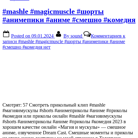
#mashle #magicmuscle #шорты
#анимепики #аниме #смешно #комедия
Posted on
09.01.2024
By
sound
Комментариев
к
записи #mashle #magicmuscle #шорты #анимепики #аниме
#смешно #комедия
нет
Смотрят: 57 Смотреть прикольный клип #mashle
#магияимускулы #shorts #анимеприколы #аниме #приколы
#комедия или приколы онлайн #mashle #магияимускулы
#shorts #анимеприколы #аниме #приколы #комедия 2023 в
хорошем качестве онлайн «Магия и мускулы» — смешное
аниме, озвученное Dream Cast. Смешные моменты и приколы