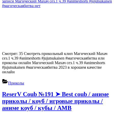
записи Магический Махач сез.1 ч.39 #animeshorts #jujutsukaisen
#магическаябитва
нет
Смотрят: 35 Смотреть прикольный клип Магический Махач
сез.1 ч.39 #animeshorts #jujutsukaisen #магическаябитва или
приколы онлайн Магический Махач сез.1 ч.39 #animeshorts
#jujutsukaisen #магическаябитва 2023 в хорошем качестве
онлайн
Приколы
ReserV Coub №191 ➤ Best coub / аниме
приколы / коуб / игровые приколы /
аниме коуб / кубы / АМВ