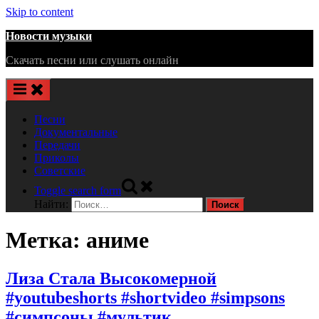
Skip to content
Новости музыки
Скачать песни или слушать онлайн
Песни
Документальные
Передачи
Приколы
Советские
Toggle search form
Найти:
Метка:
аниме
Лиза Стала Высокомерной
#youtubeshorts #shortvideo #simpsons
#симпсоны #мультик