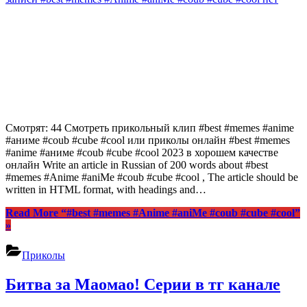
Смотрят: 44 Смотреть прикольный клип #best #memes #anime
#аниме #coub #cube #cool или приколы онлайн #best #memes
#anime #аниме #coub #cube #cool 2023 в хорошем качестве
онлайн Write an article in Russian of 200 words about #best
#memes #Anime #aniMe #coub #cube #cool , The article should be
written in HTML format, with headings and…
Read More
“#best #memes #Anime #aniMe #coub #cube #cool”
»
Приколы
Битва за Маомао! Серии в тг канале