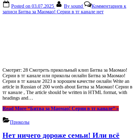
Posted on
03.07.2025
By
sound
Комментариев
к
записи Битва за Маомао! Серии в тг канале
нет
Смотрят: 28 Смотреть прикольный клип Битва за Маомао!
Серии в тг канале или приколы онлайн Битва за Маомао!
Серии в тг канале 2023 в хорошем качестве онлайн Write an
article in Russian of 200 words about Битва за Маомао! Серии в
тг канале , The article should be written in HTML format, with
headings and…
Read More
“Битва за Маомао! Серии в тг канале”
»
Приколы
Нет ничего дороже семьи! Или всё