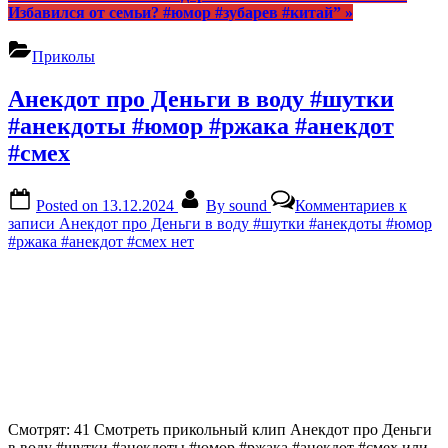
Избавился от семьи? #юмор #зубарев #китай”
»
Приколы
Анекдот про Деньги в воду #шутки
#анекдоты #юмор #ржака #анекдот
#смех
Posted on
13.12.2024
By
sound
Комментариев
к
записи Анекдот про Деньги в воду #шутки #анекдоты #юмор
#ржака #анекдот #смех
нет
Смотрят: 41 Смотреть прикольный клип Анекдот про Деньги
в воду #шутки #анекдоты #юмор #ржака #анекдот #смех или