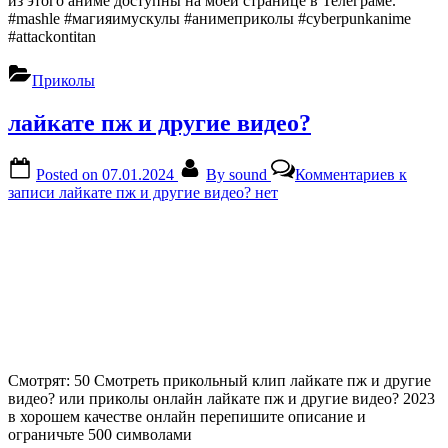
из этого аниме доступны на моей странице в Телеграме.
#mashle #магияимускулы #анимеприколы #cyberpunkanime
#attackontitan
Приколы
лайкате пж и другие видео?
Posted on
07.01.2024
By
sound
Комментариев
к
записи лайкате пж и другие видео?
нет
Смотрят: 50 Смотреть прикольный клип лайкате пж и другие
видео? или приколы онлайн лайкате пж и другие видео? 2023
в хорошем качестве онлайн перепишите описание и
ограничьте 500 символами