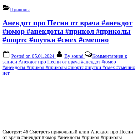
Приколы
Анекдот про Песни от врача #анекдот
#юмор #анекдоты #прикол #приколы
#шортс #шутки #смех #смешно
Posted on
05.01.2024
By
sound
Комментариев
к
записи Анекдот про Песни от врача #анекдот #юмор
#анекдоты #прикол #приколы #шортс #шутки #смех #смешно
нет
Смотрят: 46 Смотреть прикольный клип Анекдот про Песни
от врача #анекдот #юмор #анекдоты #прикол #приколы