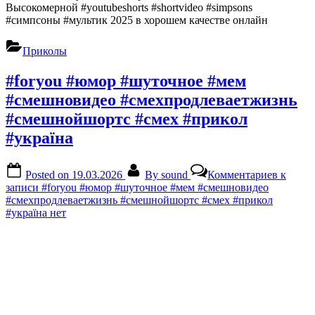
Высокомерной #youtubeshorts #shortvideo #simpsons
#симпсоны #мультик 2025 в хорошем качестве онлайн
Приколы
#foryou #юмор #шуточное #мем
#смешновидео #смехпродлеваетжизнь
#смешнойшортс #смех #прикол
#україна
Posted on
19.03.2026
By
sound
Комментариев
к
записи #foryou #юмор #шуточное #мем #смешновидео
#смехпродлеваетжизнь #смешнойшортс #смех #прикол
#україна
нет