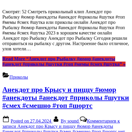
Смотрят: 52 Смотреть прикольный клип Анекдот про
Рыбалку #юмор #анекдоты #анекдот #приколы #шутки #топ
#мемы #смех #шутка или приколы онлайн Анекдот про
Рыбалку #юмор #анекдоты #анекдот #приколы #шутки #топ
#мемы #смех #шутка 2023 в хорошем качестве онлайн
Анекдот про Рыбалку Анекдот про Рыбалку Сегодня решили
отправиться на рыбалку с другом. Настроение было отличное,
улов хотели…
Read More
“Анекдот про Рыбалку #юмор #анекдоты
#анекдот #приколы #шутки #топ #мемы #смех #шутка”
»
Приколы
Анекдот про Крысу и пиццу #юмор
#анекдоты #анекдот #приколы #шутки
#смех #смешно #топ #шортс
Posted on
27.04.2024
By
sound
Комментариев
к
записи Анекдот про Крысу и пиццу #юмор #анекдоты
#анекдот #приколы #шутки #смех #смешно #топ #шортс
нет