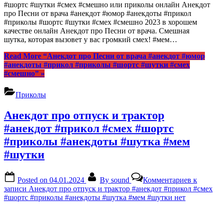
#шортс #шутки #смех #смешно или приколы онлайн Анекдот
про Песни от врача #анекдот #юмор #анекдоты #прикол
#приколы #шортс #шутки #смех #смешно 2023 в хорошем
качестве онлайн Анекдот про Песни от врача. Смешная
шутка, которая вызовет у вас громкий смех! #мем…
Read More
“Анекдот про Песни от врача #анекдот #юмор
#анекдоты #прикол #приколы #шортс #шутки #смех
#смешно”
»
Приколы
Анекдот про отпуск и трактор
#анекдот #прикол #смех #шортс
#приколы #анекдоты #шутка #мем
#шутки
Posted on
04.01.2024
By
sound
Комментариев
к
записи Анекдот про отпуск и трактор #анекдот #прикол #смех
#шортс #приколы #анекдоты #шутка #мем #шутки
нет