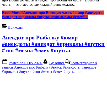
про Военную часть Анекдот про Военную часть ? Военная
часть — это место, где каждый день можно…
Read More
“Анекдот про Военную часть #юмор #анекдоты
#анекдот #приколы #шутки #топ #мемы #смех”
»
Приколы
Анекдот про Рыбалку #юмор
#анекдоты #анекдот #приколы #шутки
#топ #мемы #смех #шутка
Posted on
01.05.2024
By
sound
Комментариев
к
записи Анекдот про Рыбалку #юмор #анекдоты #анекдот
#приколы #шутки #топ #мемы #смех #шутка
нет