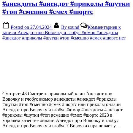
#анекдоты #анекдот #приколы #шутки
#топ #смешно #смех #шортс
Posted on
27.04.2024
By
sound
Комментариев
к
записи Анекдот про Вовочку и глобус #юмор #анекдоты
#анекдот #приколы #шутки #топ #смешно #смех #шортс
нет
Смотрят: 48 Смотреть прикольный клип Анекдот про
Вовочку и глобус #юмор #анекдоты #анекдот #приколы
#шутки #топ #смешно #смех #шортс или приколы онлайн
Анекдот про Вовочку и глобус #юмор #анекдоты #анекдот
#приколы #шутки #топ #смешно #смех #шортс 2023 в
хорошем качестве онлайн Анекдот про Вовочку и глобус
Анекдот про Вовочку и глобус ? Вовочка спрашивает у…