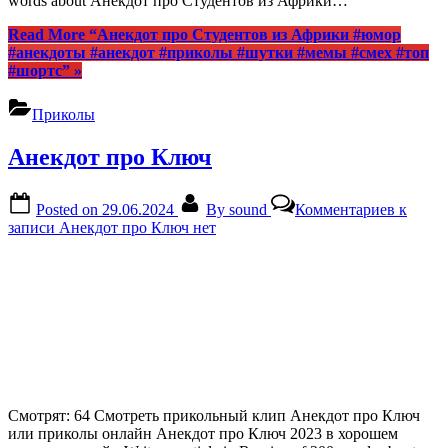
words about Анекдот про Студентов из Африки…
Read More
“Анекдот про Студентов из Африки #юмор
#анекдоты #анекдот #приколы #шутки #мемы #смех #топ
#шортс”
»
Приколы
Анекдот про Ключ
Posted on
29.06.2024
By
sound
Комментариев
к
записи Анекдот про Ключ
нет
Смотрят: 64 Смотреть прикольный клип Анекдот про Ключ
или приколы онлайн Анекдот про Ключ 2023 в хорошем