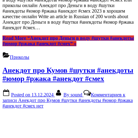
приколы онлайн Анекдот про Деньги в воду #шутки
#анекдоты #юмор #ржака #анекдот #смех 2023 в хорошем
качестве онлайн Write an article in Russian of 200 words about
Анекдот про Деньги в воду #шутки #анекдоты #юмор #ржака
#анекдот #смех…
Read More
“Анекдот про Деньги в воду #шутки #анекдоты
#юмор #ржака #анекдот #смех”
»
Приколы
Анекдот про Кумов #шутки #анекдоты
#юмор #ржака #анекдот #смех
Posted on
13.12.2024
By
sound
Комментариев
к
записи Анекдот про Кумов #шутки #анекдоты #юмор #ржака
#анекдот #смех
нет