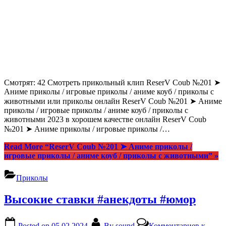
Смотрят: 42 Смотреть прикольный клип ReserV Coub №201 ➤
Аниме приколы / игровые приколы / аниме коуб / приколы с
животными или приколы онлайн ReserV Coub №201 ➤ Аниме
приколы / игровые приколы / аниме коуб / приколы с
животными 2023 в хорошем качестве онлайн ReserV Coub
№201 ➤ Аниме приколы / игровые приколы /…
Read More
“ReserV Coub №201 ➤ Аниме приколы /
игровые приколы / аниме коуб / приколы с животными”
»
Приколы
Высокие ставки #анекдоты #юмор
Posted on
05.02.2024
By
sound
Комментариев
к