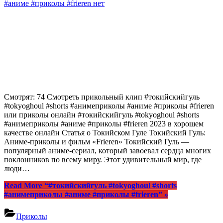
#аниме #приколы #frieren
нет
Смотрят: 74 Смотреть прикольный клип #токийскийгуль
#tokyoghoul #shorts #анимеприколы #аниме #приколы #frieren
или приколы онлайн #токийскийгуль #tokyoghoul #shorts
#анимеприколы #аниме #приколы #frieren 2023 в хорошем
качестве онлайн Статья о Токийском Гуле Токийский Гуль:
Аниме-приколы и фильм «Frieren» Токийский Гуль —
популярный аниме-сериал, который завоевал сердца многих
поклонников по всему миру. Этот удивительный мир, где
люди…
Read More
“#токийскийгуль #tokyoghoul #shorts
#анимеприколы #аниме #приколы #frieren”
»
Приколы