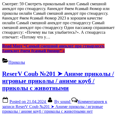
Смотрят: 59 Смотреть прикольный клип Самый смешной
анекдот про стюардессу. #анекдот #мем #самый #юмор или
приколы онлайн Самый смешной анекдот про стюардессу.
#анекдот #мем #самый #юмор 2023 в хорошем качестве
онлайн Самый смешной анекдот про стюардессу Самый
смешной анекдот про стюардессу Один пассажир спрашивает
стюардессу: «Почему вы так улыбаетесь?». А стюардесса
отвечает: «Потому что у…
Read More
“Самый смешной анекдот про стюардессу.
#анекдот #мем #самый #юмор”
»
Приколы
ReserV Coub №201 ➤ Аниме приколы /
игровые приколы / аниме коуб /
приколы с животными
Posted on
21.04.2024
By
sound
Комментариев
к
записи ReserV Coub №201 ➤ Аниме приколы / игровые
приколы / аниме коуб / приколы с животными
нет