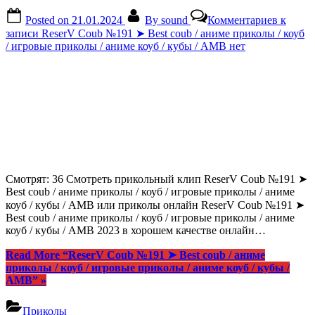
Posted on
21.01.2024
By
sound
Комментариев
к
записи ReserV Coub №191 ➤ Best coub / аниме приколы / коуб
/ игровые приколы / аниме коуб / кубы / АМВ
нет
Смотрят: 36 Смотреть прикольный клип ReserV Coub №191 ➤
Best coub / аниме приколы / коуб / игровые приколы / аниме
коуб / кубы / АМВ или приколы онлайн ReserV Coub №191 ➤
Best coub / аниме приколы / коуб / игровые приколы / аниме
коуб / кубы / АМВ 2023 в хорошем качестве онлайн…
Read More
“ReserV Coub №191 ➤ Best coub / аниме
приколы / коуб / игровые приколы / аниме коуб / кубы /
АМВ”
»
Приколы