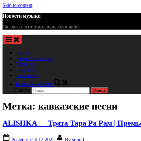
Skip to content
Новости музыки
Скачать песни или слушать онлайн
Песни
Документальные
Передачи
Приколы
Советские
Toggle search form
Найти:
Метка:
кавказские песни
ALISHKA — Трата Тара Ра Рам | Премье
Posted on
26.12.2022
By
sound