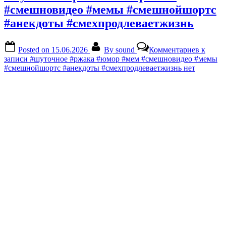
#смешновидео #мемы #смешнойшортс
#анекдоты #смехпродлеваетжизнь
Posted on
15.06.2026
By
sound
Комментариев
к
записи #шуточное #ржака #юмор #мем #смешновидео #мемы
#смешнойшортс #анекдоты #смехпродлеваетжизнь
нет