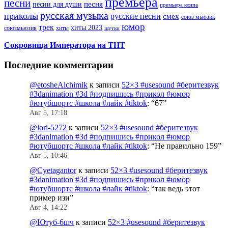
премьера
песни
песни для души
песня
премьера клипа
русская музыка
приколы
русские песни
смех
союз мьюзик
юмор
трек
хиты 2023
хиты
союзмьюзик
шутки
Сокровища Императора на ТНТ
Последние комментарии
@etosheAlchimik
к записи
52×3 #usesound #беритезвук
#3danimation #3d #подпишись #прикол #юмор
#ютубшортс #школа #лайк #tiktok
: “
67
”
Авг 5, 17:18
@lori-5272
к записи
52×3 #usesound #беритезвук
#3danimation #3d #подпишись #прикол #юмор
#ютубшортс #школа #лайк #tiktok
: “
Не правильно 159
”
Авг 5, 10:46
@Cyetagantor
к записи
52×3 #usesound #беритезвук
#3danimation #3d #подпишись #прикол #юмор
#ютубшортс #школа #лайк #tiktok
: “
так ведь этот
пример изи
”
Авг 4, 14:22
@Ютуб-6шч
к записи
52×3 #usesound #беритезвук