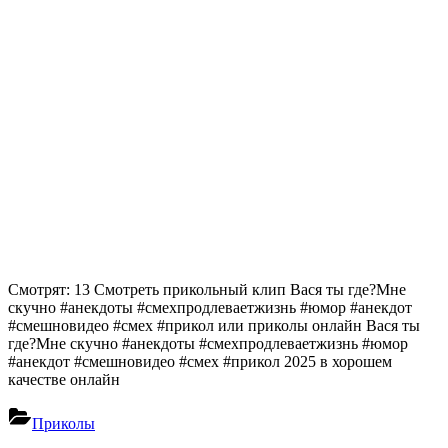
Смотрят: 13 Смотреть прикольный клип Вася ты где?Мне
скучно #анекдоты #смехпродлеваетжизнь #юмор #анекдот
#смешновидео #смех #прикол или приколы онлайн Вася ты
где?Мне скучно #анекдоты #смехпродлеваетжизнь #юмор
#анекдот #смешновидео #смех #прикол 2025 в хорошем
качестве онлайн
Приколы