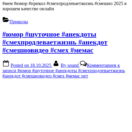
#мем #юмор #прикол #смехпродлеваетжизнь #смешно 2025 в
хорошем качестве онлайн
Приколы
#юмор #шуточное #анекдоты
#смехпродлеваетжизнь #анекдот
#смешновидео #смех #мемас
Posted on
18.10.2025
By
sound
Комментариев
к
записи #юмор #шуточное #анекдоты #смехпродлеваетжизнь
#анекдот #смешновидео #смех #мемас
нет