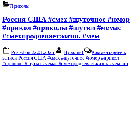
Приколы
Россия США #смех #шуточное #юмор
#прикол #приколы #шутки #мемас
#смехпродлеваетжизнь #мем
Posted on
22.01.2026
By
sound
Комментариев
к
записи Россия США #смех #шуточное #юмор #прикол
#приколы #шутки #мемас #смехпродлеваетжизнь #мем
нет