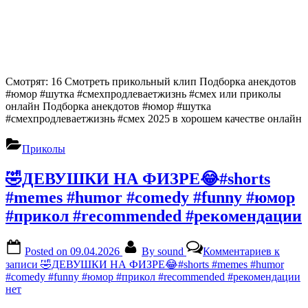
Смотрят: 16 Смотреть прикольный клип Подборка анекдотов
#юмор #шутка #смехпродлеваетжизнь #смех или приколы
онлайн Подборка анекдотов #юмор #шутка
#смехпродлеваетжизнь #смех 2025 в хорошем качестве онлайн
Приколы
🤣ДЕВУШКИ НА ФИЗРЕ😂#shorts
#memes #humor #comedy #funny #юмор
#прикол #recommended #рекомендации
Posted on
09.04.2026
By
sound
Комментариев
к
записи 🤣ДЕВУШКИ НА ФИЗРЕ😂#shorts #memes #humor
#comedy #funny #юмор #прикол #recommended #рекомендации
нет