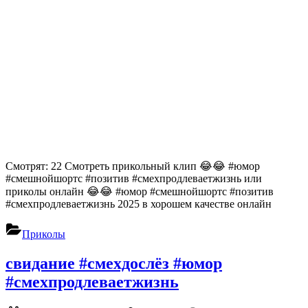
Смотрят: 22 Смотреть прикольный клип 😂😂 #юмор
#смешнойшортс #позитив #смехпродлеваетжизнь или
приколы онлайн 😂😂 #юмор #смешнойшортс #позитив
#смехпродлеваетжизнь 2025 в хорошем качестве онлайн
Приколы
свидание #смехдослёз #юмор
#смехпродлеваетжизнь