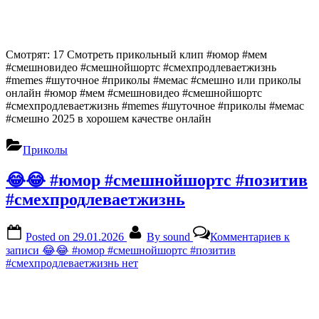
Смотрят: 17 Смотреть прикольный клип #юмор #мем
#смешновидео #смешнойшортс #смехпродлеваетжизнь
#memes #шуточное #приколы #мемас #смешно или приколы
онлайн #юмор #мем #смешновидео #смешнойшортс
#смехпродлеваетжизнь #memes #шуточное #приколы #мемас
#смешно 2025 в хорошем качестве онлайн
Приколы
😂😂 #юмор #смешнойшортс #позитив
#смехпродлеваетжизнь
Posted on
29.01.2026
By
sound
Комментариев
к
записи 😂😂 #юмор #смешнойшортс #позитив
#смехпродлеваетжизнь
нет