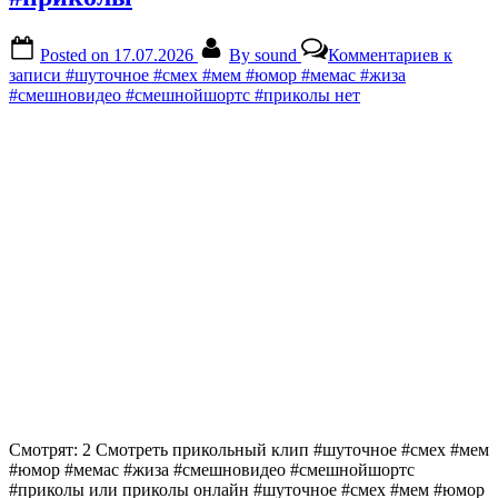
Posted on
17.07.2026
By
sound
Комментариев
к
записи #шуточное #смех #мем #юмор #мемас #жиза
#смешновидео #смешнойшортс #приколы
нет
Смотрят: 2 Смотреть прикольный клип #шуточное #смех #мем
#юмор #мемас #жиза #смешновидео #смешнойшортс
#приколы или приколы онлайн #шуточное #смех #мем #юмор