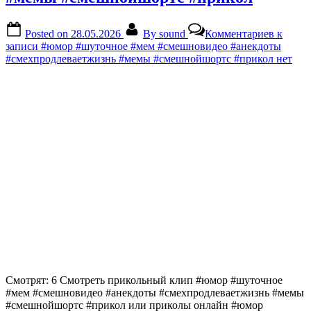
Posted on
28.05.2026
By
sound
Комментариев
к
записи #юмор #шуточное #мем #смешновидео #анекдоты
#смехпродлеваетжизнь #мемы #смешнойшортс #прикол
нет
Смотрят: 6 Смотреть прикольный клип #юмор #шуточное
#мем #смешновидео #анекдоты #смехпродлеваетжизнь #мемы
#смешнойшортс #прикол или приколы онлайн #юмор