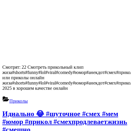
Смотрят: 22 Смотреть прикольный клип
жиза#shorts#funny#lol#viral#comedy#юмор#анекдот#смех#прик
или приколы онлайн
жиза#shorts#funny#lol#viral#comedy#юмор#анекдот#смех#прик
2025 в хорошем качестве онлайн
Приколы
Идиально 😂 #шуточное #смех #мем
#юмор #прикол #смехпродлеваетжизнь
#смешно