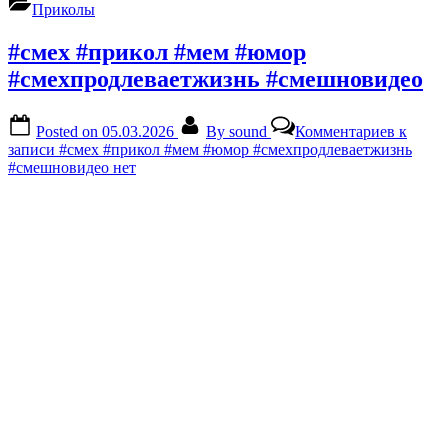
Приколы
#смех #прикол #мем #юмор
#смехпродлеваетжизнь #смешновидео
Posted on
05.03.2026
By
sound
Комментариев
к
записи #смех #прикол #мем #юмор #смехпродлеваетжизнь
#смешновидео
нет