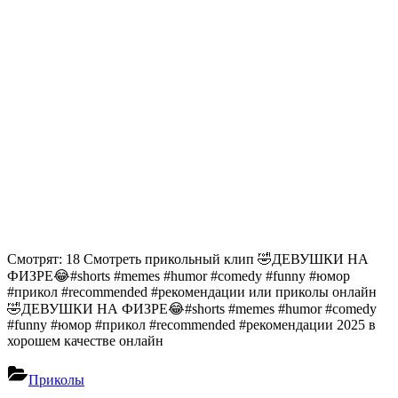
Смотрят: 18 Смотреть прикольный клип 🤣ДЕВУШКИ НА
ФИЗРЕ😂#shorts #memes #humor #comedy #funny #юмор
#прикол #recommended #рекомендации или приколы онлайн
🤣ДЕВУШКИ НА ФИЗРЕ😂#shorts #memes #humor #comedy
#funny #юмор #прикол #recommended #рекомендации 2025 в
хорошем качестве онлайн
Приколы