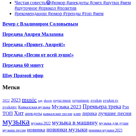
Чистая совесть😂#юмор #анекдоты #смех #шутки #мем
#шуточное #прикол #позитив
#рекомендации #юмор #тренды #топ #мем
Вечер с Владимиром Соловьевым
Передача Андрея Малахова
Передача «Привет, Андрей!»
Передача «Песни от всей души!»
Передача 60 минут
Шоу Прямой эфир
Метки
music
2023
zvukm
zvukm tv
soyuz music
soyuzmusic
2022
rap
shorts
Премьера трека
Музыка 2023
Рэп
zvukmtv
Кавказская музыка
Хит
лучшие песни
ТОП
лирика
анекдоты
кавказские песни
клип
музыка
музыка в машину
музыка для души
музыка 2022
новинки музыки
новинка
музыка песни
новинки музыки 2023