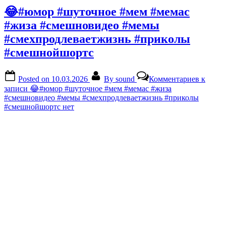
😂#юмор #шуточное #мем #мемас
#жиза #смешновидео #мемы
#смехпродлеваетжизнь #приколы
#смешнойшортс
Posted on
10.03.2026
By
sound
Комментариев
к
записи 😂#юмор #шуточное #мем #мемас #жиза
#смешновидео #мемы #смехпродлеваетжизнь #приколы
#смешнойшортс
нет