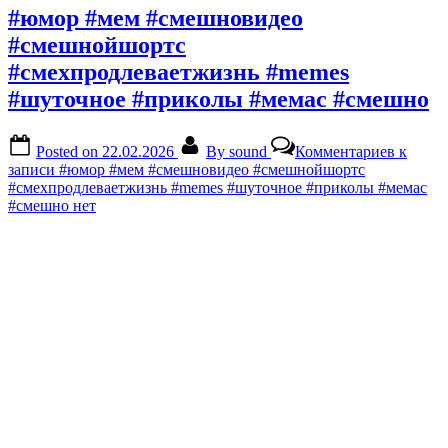
#юмор #мем #смешновидео
#смешнойшортс
#смехпродлеваетжизнь #memes
#шуточное #приколы #мемас #смешно
Posted on
22.02.2026
By
sound
Комментариев
к
записи #юмор #мем #смешновидео #смешнойшортс
#смехпродлеваетжизнь #memes #шуточное #приколы #мемас
#смешно
нет