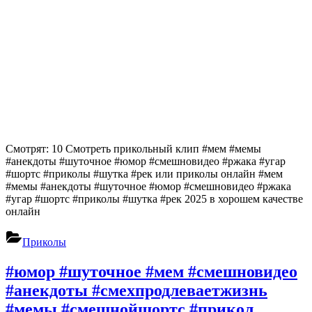
Смотрят: 10 Смотреть прикольный клип #мем #мемы
#анекдоты #шуточное #юмор #смешновидео #ржака #угар
#шортс #приколы #шутка #рек или приколы онлайн #мем
#мемы #анекдоты #шуточное #юмор #смешновидео #ржака
#угар #шортс #приколы #шутка #рек 2025 в хорошем качестве
онлайн
Приколы
#юмор #шуточное #мем #смешновидео
#анекдоты #смехпродлеваетжизнь
#мемы #смешнойшортс #прикол