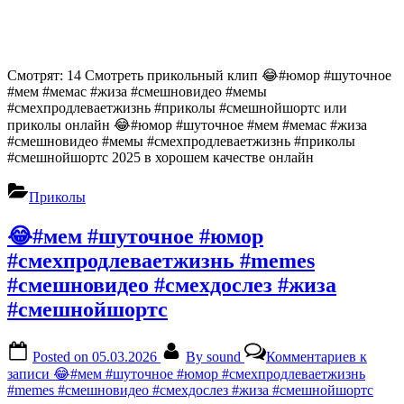
Смотрят: 14 Смотреть прикольный клип 😂#юмор #шуточное
#мем #мемас #жиза #смешновидео #мемы
#смехпродлеваетжизнь #приколы #смешнойшортс или
приколы онлайн 😂#юмор #шуточное #мем #мемас #жиза
#смешновидео #мемы #смехпродлеваетжизнь #приколы
#смешнойшортс 2025 в хорошем качестве онлайн
Приколы
😂#мем #шуточное #юмор
#смехпродлеваетжизнь #memes
#смешновидео #смехдослез #жиза
#смешнойшортс
Posted on
05.03.2026
By
sound
Комментариев
к
записи 😂#мем #шуточное #юмор #смехпродлеваетжизнь
#memes #смешновидео #смехдослез #жиза #смешнойшортс