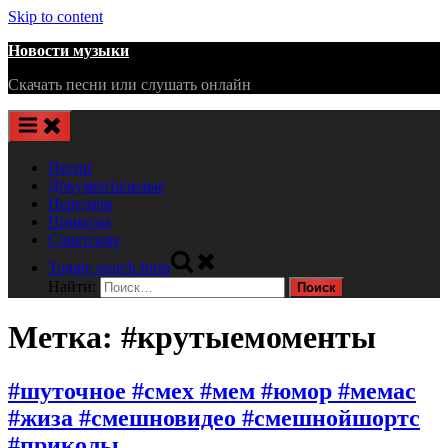
Skip to content
Новости музыки
Скачать песни или слушать онлайн
Песни
Документальные
Передачи
Приколы
Советские
Toggle search form
Найти:
Метка:
#крутыемоменты
#шуточное #смех #мем #юмор #мемас
#жиза #смешновидео #смешнойшортс
#приколы