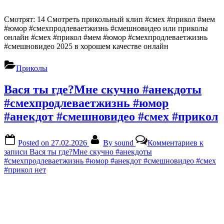
Смотрят: 14 Смотреть прикольный клип #смех #прикол #мем
#юмор #смехпродлеваетжизнь #смешновидео или приколы
онлайн #смех #прикол #мем #юмор #смехпродлеваетжизнь
#смешновидео 2025 в хорошем качестве онлайн
Приколы
Вася ты где?Мне скучно #анекдоты
#смехпродлеваетжизнь #юмор
#анекдот #смешновидео #смех #прикол
Posted on
27.02.2026
By
sound
Комментариев
к
записи Вася ты где?Мне скучно #анекдоты
#смехпродлеваетжизнь #юмор #анекдот #смешновидео #смех
#прикол
нет