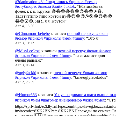
#3danimation #3d #подпишись #прикол #юмор
#ютубшортс #школа #лайк #tiktok
: “
Ебатаьвбвтвь
фонек к к к. Крутой 😅😂😅😂😅😂😊😂😮🎉😅.
Твдвтчттипо типо крутой йу😂😊😂😊🎉😮😂😊😂😮
😂😅😮😅. Яя Я я я. Крутой
”
Авг 4, 13:56
@Cinnamon_bebebe
к записи
ночной перекус #юкан
#юмор #прикол #приколы #мем #funny
: “
Это я
”
Авг 3, 11:12
@MissLeeJessi
к записи
ночной перекус #юкан #юмор
#прикол #приколы #мем #funny
: “
та самая история
елены райман:
”
Авг 3, 03:14
@uglyfackid
к записи
ночной перекус #юкан #юмор
#прикол #приколы #мем #funny
: “
t.me/uglyfacekidos
”
Авг 2, 23:59
@Humor553
к записи
Уснул на диване а шаги выполнил
#прикол #мем #шагомер #нейроюмор #жиза #смех
: “
Стр
https://sprlv.link/e2klly1nПереходиhttps://fsveg.buzzcast.inf
invitecode=8XK2BNРеф 8XK2BNПереходи по ссылке.Оп
магазинах 🇺🇦.Инструкции есть на ютубеhttps://bitrefill.