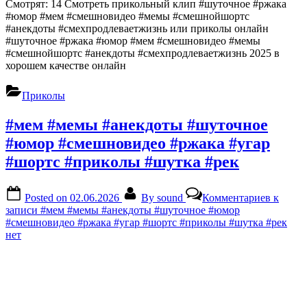
Смотрят: 14 Смотреть прикольный клип #шуточное #ржака
#юмор #мем #смешновидео #мемы #смешнойшортс
#анекдоты #смехпродлеваетжизнь или приколы онлайн
#шуточное #ржака #юмор #мем #смешновидео #мемы
#смешнойшортс #анекдоты #смехпродлеваетжизнь 2025 в
хорошем качестве онлайн
Приколы
#мем #мемы #анекдоты #шуточное
#юмор #смешновидео #ржака #угар
#шортс #приколы #шутка #рек
Posted on
02.06.2026
By
sound
Комментариев
к
записи #мем #мемы #анекдоты #шуточное #юмор
#смешновидео #ржака #угар #шортс #приколы #шутка #рек
нет