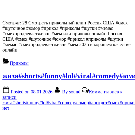
Смотрят: 28 Смотреть прикольный клип Россия США #смех
#шуточное #юмор #прикол #приколы #шутки #мемас
#смехпродлеваетжизнь #мем или приколы онлайн Россия
США #смех #шуточное #юмор #прикол #приколы #шутки
#мемас #смехпродлеваетжизнь #мем 2025 в хорошем качестве
онлайн
Приколы
жиза#shorts#funny#lol#viral#comedy#
Posted on
08.01.2026
By
sound
Комментариев
к
записи
жиза#shorts#funny#lol#viral#comedy#юмор#анекдот#смех#прик
нет