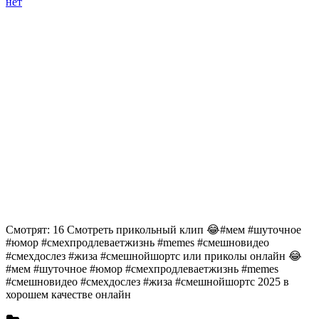
нет
Смотрят: 16 Смотреть прикольный клип 😂#мем #шуточное
#юмор #смехпродлеваетжизнь #memes #смешновидео
#смехдослез #жиза #смешнойшортс или приколы онлайн 😂
#мем #шуточное #юмор #смехпродлеваетжизнь #memes
#смешновидео #смехдослез #жиза #смешнойшортс 2025 в
хорошем качестве онлайн