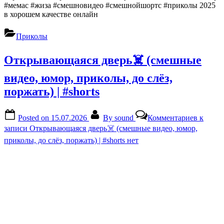
#мемас #жиза #смешновидео #смешнойшортс #приколы 2025
в хорошем качестве онлайн
Приколы
Открывающаяся дверь☠️ (смешные
видео, юмор, приколы, до слёз,
поржать) | #shorts
Posted on
15.07.2026
By
sound
Комментариев
к
записи Открывающаяся дверь☠️ (смешные видео, юмор,
приколы, до слёз, поржать) | #shorts
нет