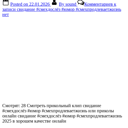
Posted on
22.01.2026
By
sound
Комментариев
к
записи свидание #смехдослёз #юмор #смехпродлеваетжизнь
нет
Смотрят: 28 Смотреть прикольный клип свидание
#смехдослёз #юмор #смехпродлеваетжизнь или приколы
онлайн свидание #смехдослёз #юмор #смехпродлеваетжизнь
2025 в хорошем качестве онлайн