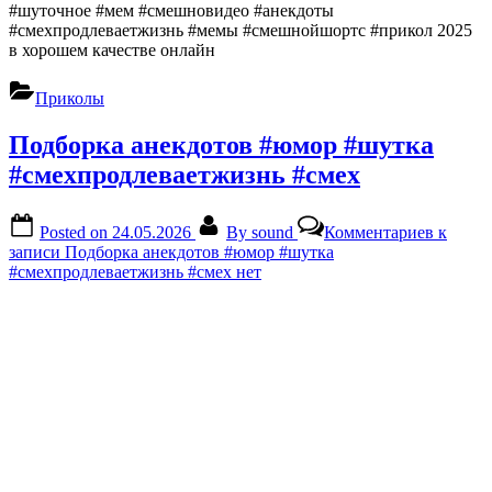
#шуточное #мем #смешновидео #анекдоты
#смехпродлеваетжизнь #мемы #смешнойшортс #прикол 2025
в хорошем качестве онлайн
Приколы
Подборка анекдотов #юмор #шутка
#смехпродлеваетжизнь #смех
Posted on
24.05.2026
By
sound
Комментариев
к
записи Подборка анекдотов #юмор #шутка
#смехпродлеваетжизнь #смех
нет