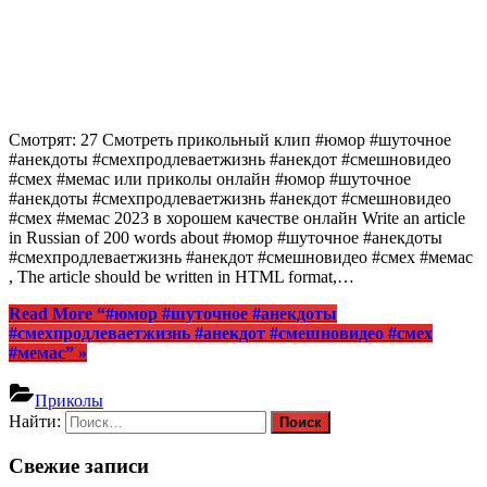
Смотрят: 27 Смотреть прикольный клип #юмор #шуточное
#анекдоты #смехпродлеваетжизнь #анекдот #смешновидео
#смех #мемас или приколы онлайн #юмор #шуточное
#анекдоты #смехпродлеваетжизнь #анекдот #смешновидео
#смех #мемас 2023 в хорошем качестве онлайн Write an article
in Russian of 200 words about #юмор #шуточное #анекдоты
#смехпродлеваетжизнь #анекдот #смешновидео #смех #мемас
, The article should be written in HTML format,…
Read More
“#юмор #шуточное #анекдоты
#смехпродлеваетжизнь #анекдот #смешновидео #смех
#мемас”
»
Приколы
Найти:
Свежие записи