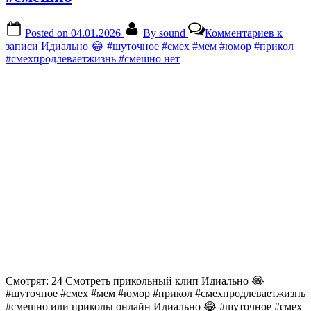
Posted on
04.01.2026
By
sound
Комментариев
к
записи Идиально 😂 #шуточное #смех #мем #юмор #прикол
#смехпродлеваетжизнь #смешно
нет
Смотрят: 24 Смотреть прикольный клип Идиально 😂
#шуточное #смех #мем #юмор #прикол #смехпродлеваетжизнь
#смешно или приколы онлайн Идиально 😂 #шуточное #смех