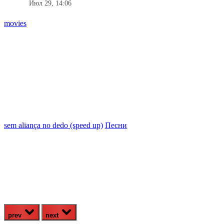
Июл 29, 14:06
movies
sem aliança no dedo (speed up)
Песни
prev
next