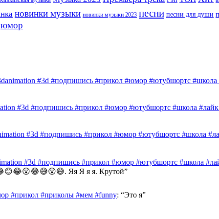
песни
новинки музыки
инка
песни для души
новинки музыки 2023
юмор
3danimation #3d #подпишись #прикол #юмор #ютубшортс #школа #
mation #3d #подпишись #прикол #юмор #ютубшортс #школа #лайк 
nimation #3d #подпишись #прикол #юмор #ютубшортс #школа #лай
nimation #3d #подпишись #прикол #юмор #ютубшортс #школа #лай
😊😂😮😂😅😮😅. Яя Я я я. Крутой
”
ор #прикол #приколы #мем #funny
: “
Это я
”