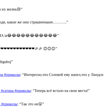
а их жизнь😢
”
оди, какие же они страшненькие………..
”
A IA ia😂😂😂😂😂😂😂😂😂😂😂
”
❤❤❤❤❤❤❤❤❤❤❤🎉🎉 😊😊😊
”
drguhxj
”
ра #приколы
: “
Интересно,что Соловей ему напел,что у Линдси
 #сатира #приколы
: “
Теперь всё встало на свои места!
”
а #приколы
: “
Так это он😮
”