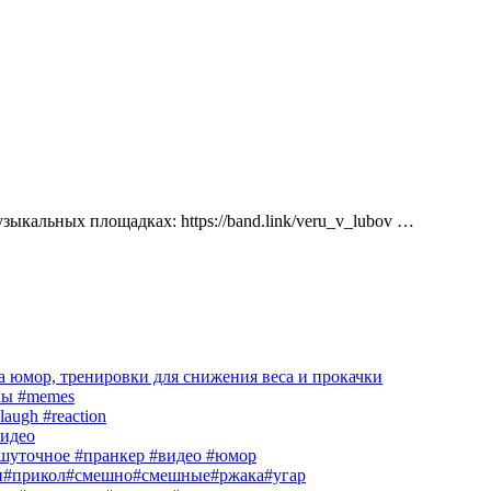
кальных площадках: https://band.link/veru_v_lubov …
 юмор, тренировки для снижения веса и прокачки
лы #memes
laugh #reaction
идео
шуточное #пранкер #видео #юмор
и#прикол#смешно#смешные#ржака#угар