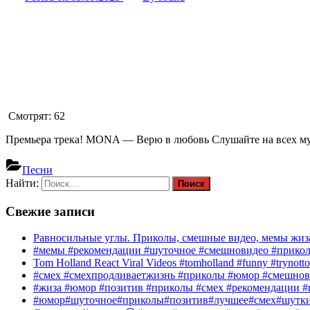
Смотрят:
62
Премьера трека! MONA — Верю в любовь Слушайте на всех музы
Песни
Найти:
Свежие записи
Равносильные углы. Приколы, смешные видео, мемы жиза
#мемы #рекомендации #шуточное #смешновидео #прико
Tom Holland React Viral Videos #tomholland #funny #trynotto
#смех #смехпродливаетжизнь #приколы #юмор #смешнов
#жиза #юмор #позитив #приколы #смех #рекомендации #
#юмор#шуточное#приколы#позитив#лучшее#смех#шутк