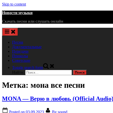
Skip to content
Новости музыки
Скачать песни или слушать онлайн
Песни
Документальные
Передачи
Приколы
Советские
Toggle search form
Найти:
Метка:
мона все песни
MONA — Верю в любовь (Official Audio
Posted on
03.09.2023
By
sound