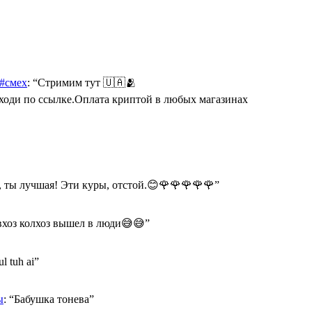
 #смех
: “
Стримим тут 🇺🇦🫂
Переходи по ссылке.Оплата криптой в любых магазинах
 ты лучшая! Эти куры, отстой.😊🌹🌹🌹🌹🌹
”
хоз колхоз вышел в люди😅😅
”
ul tuh ai
”
ы
: “
Бабушка тонева
”