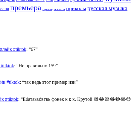
премьера
русская музыка
приколы
песня
премьера клипа
лайк #tiktok
: “
67
”
#tiktok
: “
Не правильно 159
”
к #tiktok
: “
так ведь этот пример изи
”
к #tiktok
: “
Ебатаьвбвтвь фонек к к к. Крутой 😅😂😅😂😅😂😊