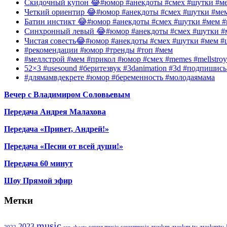
Скидочный купон 😂#юмор #анекдоты #смех #шутки #ме
Четкий ориентир 😂#юмор #анекдоты #смех #шутки #ме
Батин инстикт 😂#юмор #анекдоты #смех #шутки #мем #
Синхронный левый 😂#юмор #анекдоты #смех #шутки #м
Чистая совесть😂#юмор #анекдоты #смех #шутки #мем #
#рекомендации #юмор #тренды #топ #мем
#меллстрой #мем #прикол #юмор #смех #memes #mellstroy
52×3 #usesound #беритезвук #3danimation #3d #подпишис
#длямамвдекрете #юмор #беременность #молодаямама
Вечер с Владимиром Соловьевым
Передача Андрея Малахова
Передача «Привет, Андрей!»
Передача «Песни от всей души!»
Передача 60 минут
Шоу Прямой эфир
Метки
music
2023
zvukm
zvukm tv
zvukmtv
soyuz music
soyuzmusic
2022
rap
shorts