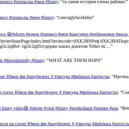
прикол #приколы #мем #funny
: “
та самая история елены райман:
”
икол #приколы #мем #funny
: “
t.me/uglyfacekidos
”
ись 😆#shorts #юмор #прикол #мем #шагомер #нейроюмор #жиза
ast.info/inviteSharePage/index.html?invitecode=8XK2BNРеф 8XK2BN
e/egi3c2qtRef egi3c2qtПотдержи канал донатом Tether trc…
”
 #thesolafamily #funny
: “
WHAT ARE THEM HOPS
”
ене Юмор фм #шоубизнес # #звезды #фабрика #артисты
: “
Ирочка,
а сцене Юмор фм #шоубизнес # #звезды #фабрика #артисты
: “
Сов
al funny video😆 #shorts #viral #funny #tomholland #memes #usa
: “
Bet
ила на сцене Юмор фм #шоубизнес # #звезды #фабрика #артист