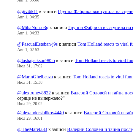
Авг 1, 09:00
@giv4ik11
к записи
Группа Фабрика выступила на сцен
Авг 1, 04:35
@MihaNou-o3g
к записи
Группа Фабрика выступила на 
Авг 1, 04:33
@PascualEsteban-j9s
к записи
Tom Holland reacts to viral 
Авг 1, 02:53
@tashajackson9855
к записи
Tom Holland reacts to viral f
Июл 31, 17:02
@MarinGhelbeaza
к записи
Tom Holland reacts to viral fu
Июл 31, 15:38
@alextrunev8822
к записи
Валерий Соловей и тайна пос
сердце не выдержало?
”
Июл 29, 20:02
@alexanderstalikov4440
к записи
Валерий Соловей и тай
Июл 29, 16:01
@TheMaret333
к записи
Валерий Соловей и тайна посл