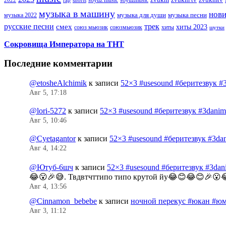
музыка в машину
нов
музыка для души
музыка песни
музыка 2022
русские песни
трек
смех
хиты 2023
союз мьюзик
хиты
союзмьюзик
шутки
Сокровища Императора на ТНТ
Последние комментарии
@etosheAlchimik
к записи
52×3 #usesound #беритезвук #
Авг 5, 17:18
@lori-5272
к записи
52×3 #usesound #беритезвук #3dani
Авг 5, 10:46
@Cyetagantor
к записи
52×3 #usesound #беритезвук #3da
Авг 4, 14:22
@Ютуб-6шч
к записи
52×3 #usesound #беритезвук #3da
😂😮🎉😅. Твдвтчттипо типо крутой йу😂😊😂😊🎉😮
Авг 4, 13:56
@Cinnamon_bebebe
к записи
ночной перекус #юкан #юм
Авг 3, 11:12