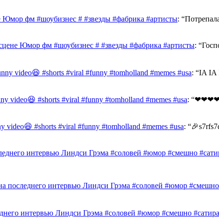
е Юмор фм #шоубизнес # #звезды #фабрика #артисты
: “
Потрепал
сцене Юмор фм #шоубизнес # #звезды #фабрика #артисты
: “
Госп
funny video😆 #shorts #viral #funny #tomholland #memes #usa
: “
IA I
unny video😆 #shorts #viral #funny #tomholland #memes #usa
: “
❤❤❤❤
nny video😆 #shorts #viral #funny #tomholland #memes #usa
: “
🎉s7rfs7
леднего интервью Линдси Грэма #соловей #юмор #смешно #сати
на последнего интервью Линдси Грэма #соловей #юмор #смешно
еднего интервью Линдси Грэма #соловей #юмор #смешно #сатир