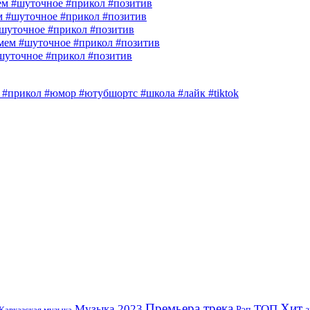
м #шуточное #прикол #позитив
м #шуточное #прикол #позитив
шуточное #прикол #позитив
ем #шуточное #прикол #позитив
шуточное #прикол #позитив
ь #прикол #юмор #ютубшортс #школа #лайк #tiktok
Премьера трека
Хит
Музыка 2023
ТОП
Рэп
Кавказская музыка
а