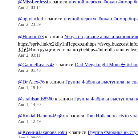
@MissLeeJessi
к записи
ночной перекус #юкан #юмор #
Авг 3, 03:14
@uglyfackid
к записи
ночной перекус #юкан #юмор #пр
Авг 2, 23:59
@Humor553
к записи
Уснул на диване а шаги выполнил
https://sprlv.link/e2klly1nПереходиhttps://fsveg.buzzc
🇺🇦.Инструкции есть на ютубеhttps://bitrefill.com/invit
Авг 2, 03:11
@GabrielLeal-v4z
к записи
Dad Megaknight Mom 🤣 #shorts
Авг 2, 01:45
@Dr.Alex-76
к записи
Группа Фабрика выступила на сц
Авг 1, 19:10
@strahisantis8560
к записи
Группа Фабрика выступила н
Авг 1, 14:20
@RukiahHanum-k9q8x
к записи
Tom Holland reacts to vir
Авг 1, 12:49
@КсенияЗахарова-ю9й
к записи
Группа Фабрика выступ