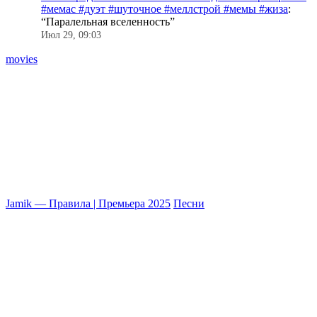
#мемас #дуэт #шуточное #меллстрой #мемы #жиза
:
“
Паралельная вселенность
”
Июл 29, 09:03
movies
Jamik — Правила | Премьера 2025
Песни
П
#