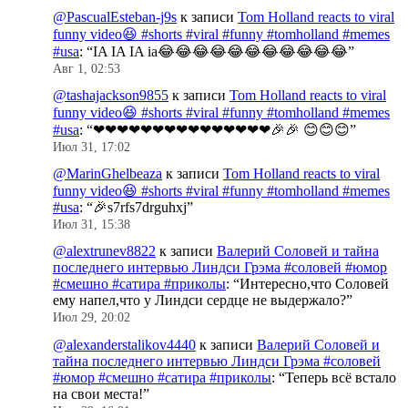
@PascualEsteban-j9s
к записи
Tom Holland reacts to viral
funny video😆 #shorts #viral #funny #tomholland #memes
#usa
: “
IA IA IA ia😂😂😂😂😂😂😂😂😂😂😂
”
Авг 1, 02:53
@tashajackson9855
к записи
Tom Holland reacts to viral
funny video😆 #shorts #viral #funny #tomholland #memes
#usa
: “
❤❤❤❤❤❤❤❤❤❤❤❤❤❤❤🎉🎉 😊😊😊
”
Июл 31, 17:02
@MarinGhelbeaza
к записи
Tom Holland reacts to viral
funny video😆 #shorts #viral #funny #tomholland #memes
#usa
: “
🎉s7rfs7drguhxj
”
Июл 31, 15:38
@alextrunev8822
к записи
Валерий Соловей и тайна
последнего интервью Линдси Грэма #соловей #юмор
#смешно #сатира #приколы
: “
Интересно,что Соловей
ему напел,что у Линдси сердце не выдержало?
”
Июл 29, 20:02
@alexanderstalikov4440
к записи
Валерий Соловей и
тайна последнего интервью Линдси Грэма #соловей
#юмор #смешно #сатира #приколы
: “
Теперь всё встало
на свои места!
”