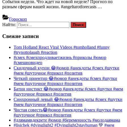
События недели. Что ждет на новой неделе? Прогноз по
разным сферам вашей жизни. #angeltarotforecasts …
Гороскоп
Найти:
Свежие записи
Tom Holland React Viral Videos #tomholland #funny
#trynottolaugh #reaction
#смех #смехпродливаетжизнь #приколы #юмор
#смешновидео
Скидочный купон 😂#юмор #анекдоты #смех #шутки
#мем #шуточное #прикол #позитив
Четкий ориентир 😂#юмор #анекдоты #смех #шутки
#мем #шуточное #прикол #позитив
Батин инстикт 😂#юмор #анекдоты #смех #шутки #мем
#шуточное #прикол #позитив
Синхронный левый 😂#юмор #анекдоты #смех #шутки
#мем #шуточное #прикол #позитив
Чистая совесть😂#юмор #анекдоты #смех #шутки #мем
#шуточное #прикол #позитив
#длямамвдекрете #юмор #беременность #молодаямама
#lisichek #dyinglight2 #Dyinglight2stayhuman 💚 #мем