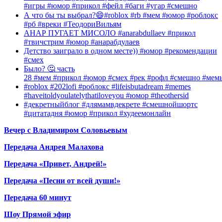
#игры #юмор #прикол #фейл #баги #угар #смешно
А что бы ты выбрал?😄#roblox #rb #мем #юмор #роблокс
#рб #вреки #ТеодориВильям
АНАР ПУГАЕТ МИСОЛО #anarabdullaev #прикол
#твичстрим #юмор #анарабдулаев
Детство заиграло в одном месте)) #юмор #рекомендации
#смех
Было? 🤔 часть
28 #мем #прикол #юмор #смех #рек #рофл #смешно #мем
#roblox #202lofi #роблокс #lifeisbutadream #memes
#haveitoldyoulatelythatiloveyou #юмор #theothersid
#декретныйблог #длямамвдекрете #смешнойшортс
#цитатадня #юмор #прикол #худеемонлайн
Вечер с Владимиром Соловьевым
Передача Андрея Малахова
Передача «Привет, Андрей!»
Передача «Песни от всей души!»
Передача 60 минут
Шоу Прямой эфир