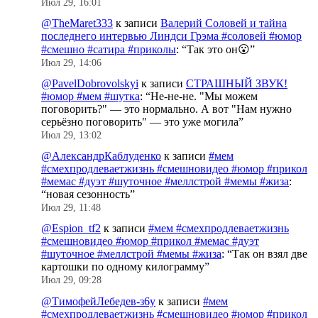
Июл 29, 16:01
@TheMaret333
к записи
Валерий Соловей и тайна
последнего интервью Линдси Грэма #соловей #юмор
#смешно #сатира #приколы
: “
Так это он😮
”
Июл 29, 14:06
@PavelDobrovolskyi
к записи
СТРАШНЫЙ ЗВУК!
#юмор #мем #шутка
: “
Не-не-не. "Мы можем
поговорить?" — это нормально. А вот "Нам нужно
серьёзно поговорить" — это уже могила
”
Июл 29, 13:02
@АлександрКаблуденко
к записи
#мем
#смехпродлеваетжизнь #смешновидео #юмор #прикол
#мемас #дуэт #шуточное #меллстрой #мемы #жиза
:
“
новая сезонность
”
Июл 29, 11:48
@Espion_tf2
к записи
#мем #смехпродлеваетжизнь
#смешновидео #юмор #прикол #мемас #дуэт
#шуточное #меллстрой #мемы #жиза
: “
Так он взял две
картошки по одному килограмму
”
Июл 29, 09:28
@ТимофейЛебедев-з6у
к записи
#мем
#смехпродлеваетжизнь #смешновидео #юмор #прикол