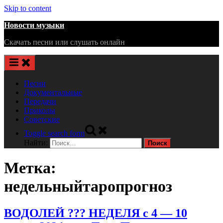
Skip to content
Новости музыки
Скачать песни или слушать онлайн
Песни
Документальные
Передачи
Приколы
Советские
Toggle search form
Найти:
Метка:
недельныйтаропрогноз
ВОДОЛЕЙ ??? НЕДЕЛЯ с 4 — 10