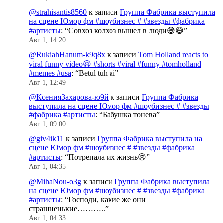
@strahisantis8560
к записи
Группа Фабрика выступила
на сцене Юмор фм #шоубизнес # #звезды #фабрика
#артисты
: “
Совхоз колхоз вышел в люди😅😅
”
Авг 1, 14:20
@RukiahHanum-k9q8x
к записи
Tom Holland reacts to
viral funny video😆 #shorts #viral #funny #tomholland
#memes #usa
: “
Betul tuh ai
”
Авг 1, 12:49
@КсенияЗахарова-ю9й
к записи
Группа Фабрика
выступила на сцене Юмор фм #шоубизнес # #звезды
#фабрика #артисты
: “
Бабушка тонева
”
Авг 1, 09:00
@giv4ik11
к записи
Группа Фабрика выступила на
сцене Юмор фм #шоубизнес # #звезды #фабрика
#артисты
: “
Потрепала их жизнь😢
”
Авг 1, 04:35
@MihaNou-o3g
к записи
Группа Фабрика выступила
на сцене Юмор фм #шоубизнес # #звезды #фабрика
#артисты
: “
Господи, какие же они
страшненькие………..
”
Авг 1, 04:33