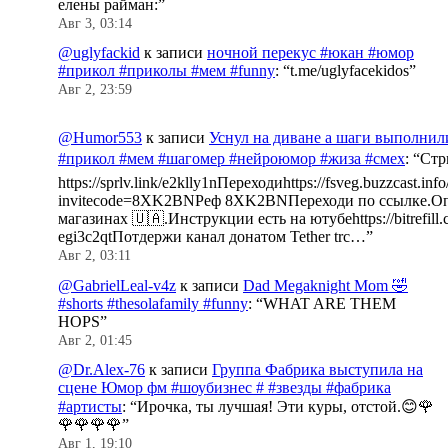
елены райман:
”
Авг 3, 03:14
@uglyfackid
к записи
ночной перекус #юкан #юмор
#прикол #приколы #мем #funny
: “
t.me/uglyfacekidos
”
Авг 2, 23:59
@Humor553
к записи
Уснул на диване а шаги выполнил
#прикол #мем #шагомер #нейроюмор #жиза #смех
: “
Стр
https://sprlv.link/e2klly1nПереходиhttps://fsveg.buzzcast.inf
invitecode=8XK2BNРеф 8XK2BNПереходи по ссылке.Оп
магазинах 🇺🇦.Инструкции есть на ютубеhttps://bitrefill.
egi3c2qtПотдержи канал донатом Tether trc…
”
Авг 2, 03:11
@GabrielLeal-v4z
к записи
Dad Megaknight Mom 🤣
#shorts #thesolafamily #funny
: “
WHAT ARE THEM
HOPS
”
Авг 2, 01:45
@Dr.Alex-76
к записи
Группа Фабрика выступила на
сцене Юмор фм #шоубизнес # #звезды #фабрика
#артисты
: “
Ирочка, ты лучшая! Эти куры, отстой.😊🌹
🌹🌹🌹🌹
”
Авг 1, 19:10