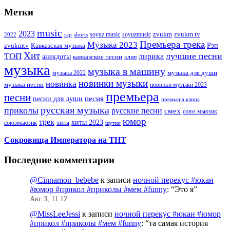
Метки
music
2023
zvukm
zvukm tv
soyuz music
soyuzmusic
2022
rap
shorts
Премьера трека
Музыка 2023
Рэп
zvukmtv
Кавказская музыка
Хит
лучшие песни
ТОП
лирика
анекдоты
кавказские песни
клип
музыка
музыка в машину
музыка для души
музыка 2022
новинки музыки
новинка
музыка песни
новинки музыки 2023
премьера
песни
песни для души
песня
премьера клипа
русская музыка
приколы
русские песни
смех
союз мьюзик
юмор
трек
хиты 2023
хиты
союзмьюзик
шутки
Сокровища Императора на ТНТ
Последние комментарии
@Cinnamon_bebebe
к записи
ночной перекус #юкан
#юмор #прикол #приколы #мем #funny
: “
Это я
”
Авг 3, 11:12
@MissLeeJessi
к записи
ночной перекус #юкан #юмор
#прикол #приколы #мем #funny
: “
та самая история