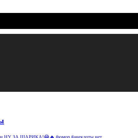
ы
си НУ, ЗА ШАРИКА!😂🔥 #юмор #анекдоты
нет