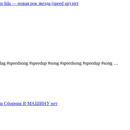
и lida — новая рок звезда (speed up)
нет
lflag #speedsong #speedup #song #speedsong #speedup #song …
иси Сборник В МАШИНУ
нет