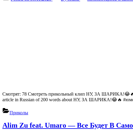
Смотрят: 78 Смотреть прикольный клип НУ, ЗА ШАРИКА!😂🔥
article in Russian of 200 words about НУ, ЗА ШАРИКА!😂🔥 #юмор #
Приколы
Alim Zu feat. Umaro — Все Будет В Са