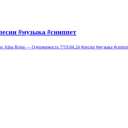
#песни #музыка #сниппет
и Alisa Rojas — Одержимость ??19.04.24 #песни #музыка #снип