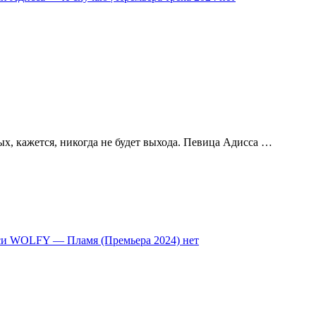
ых, кажется, никогда не будет выхода. Певица Адисса …
си WOLFY — Пламя (Премьера 2024)
нет