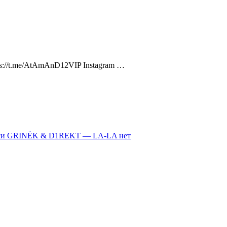
ps://t.me/AtAmAnD12VIP Instagram …
иси GRINЁK & D1REKT — LA-LA
нет