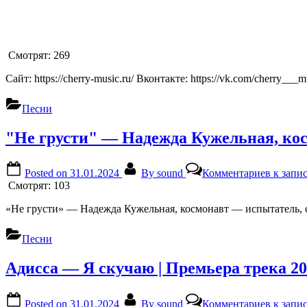
Смотрят:
269
Сайт: https://cherry-music.ru/ Вконтакте: https://vk.com/cherry___m
Песни
"Не грусти" — Надежда Кужельная, ко
Posted on
31.01.2024
By
sound
Комментариев
к запи
Смотрят:
103
«Не грусти» — Надежда Кужельная, космонавт — испытатель,
Песни
Адисса — Я скучаю | Премьера трека 2
Posted on
31.01.2024
By
sound
Комментариев
к запис