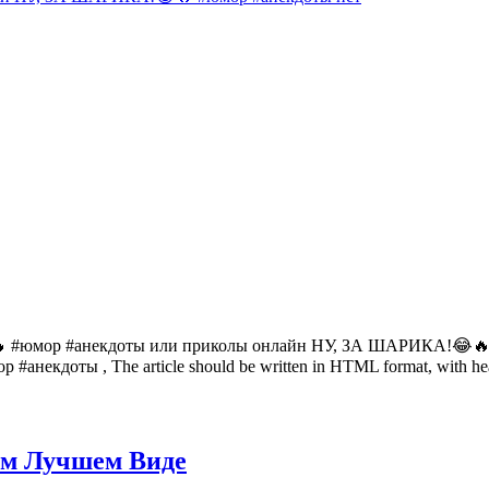
 #юмор #анекдоты или приколы онлайн НУ, ЗА ШАРИКА!😂🔥 #ю
анекдоты , The article should be written in HTML format, with head
мом Лучшем Виде