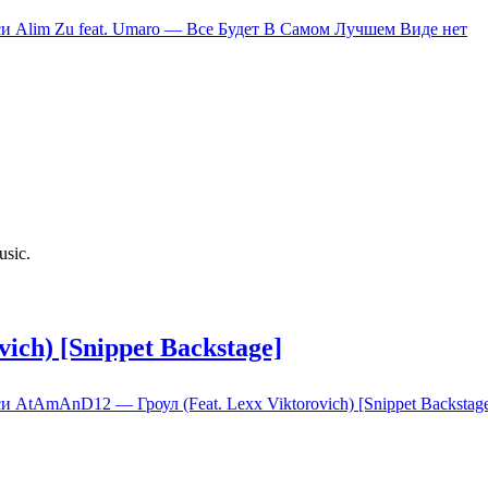
си Alim Zu feat. Umaro — Все Будет В Самом Лучшем Виде
нет
usic.
ch) [Snippet Backstage]
и AtAmAnD12 — Гроул (Feat. Lexx Viktorovich) [Snippet Backstag