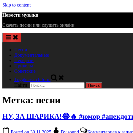
Skip to content
Новости музыки
Скачать песни или слушать онлайн
Песни
Документальные
Передачи
Приколы
Советские
Toggle search form
Найти:
Метка:
песни
НУ, ЗА ШАРИКА!😂🔥 #юмор #анекдот
Posted on
30.11.2025
By
sound
Комментариев
к запи