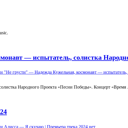
usic.
смонавт — испытатель, солистка Народн
си "Не грусти" — Надежда Кужельная, космонавт — испытатель,
 солистка Народного Проекта «Песни Победы». Концерт «Время
024
и Адисса — Я скучаю | Премьера трека 2024
нет