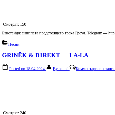
Смотрят:
150
Бэкстейдж сниппета предстоящего трека Гроул. Telegram — htt
Песни
GRINЁK & D1REKT — LA-LA
Posted on
18.04.2024
By
sound
Комментариев
к зап
Смотрят:
240