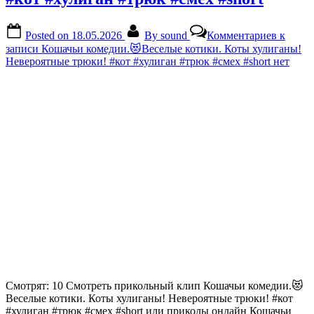
Posted on
18.05.2026
By
sound
Комментариев
к
записи Кошачьи комедии.😻Веселые котики. Коты хулиганы!
Невероятные трюки! #кот #хулиган #трюк #смех #short
нет
Смотрят: 10 Смотреть прикольный клип Кошачьи комедии.😻
Веселые котики. Коты хулиганы! Невероятные трюки! #кот
#хулиган #трюк #смех #short или приколы онлайн Кошачьи