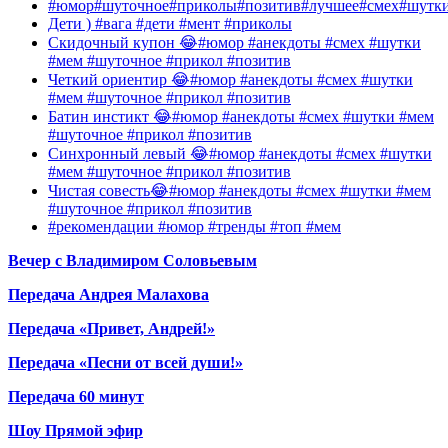
#юмор#шуточное#приколы#позитив#лучшее#смех#шутк
Дети ) #вага #дети #мент #приколы
Скидочный купон 😂#юмор #анекдоты #смех #шутки
#мем #шуточное #прикол #позитив
Четкий ориентир 😂#юмор #анекдоты #смех #шутки
#мем #шуточное #прикол #позитив
Батин инстикт 😂#юмор #анекдоты #смех #шутки #мем
#шуточное #прикол #позитив
Синхронный левый 😂#юмор #анекдоты #смех #шутки
#мем #шуточное #прикол #позитив
Чистая совесть😂#юмор #анекдоты #смех #шутки #мем
#шуточное #прикол #позитив
#рекомендации #юмор #тренды #топ #мем
Вечер с Владимиром Соловьевым
Передача Андрея Малахова
Передача «Привет, Андрей!»
Передача «Песни от всей души!»
Передача 60 минут
Шоу Прямой эфир