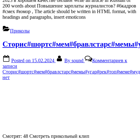
2023 в хорошем качестве онлайн Write an article in Russian of
200 words about Повышение зарплаты журналистов? #6кадров
#смех #юмор , The article should be written in HTML format, with
headings and paragraphs, insert emoticons
Приколы
Сторис#шортс#мем#бравлстарс#мемы#
Posted on
15.02.2024
By
sound
Комментариев
к
записи
Сторис#шортс#мем#бравлстарс#мемы#угар#рек#топ#меме#му
нет
Смотрят: 48 Смотреть прикольный клип