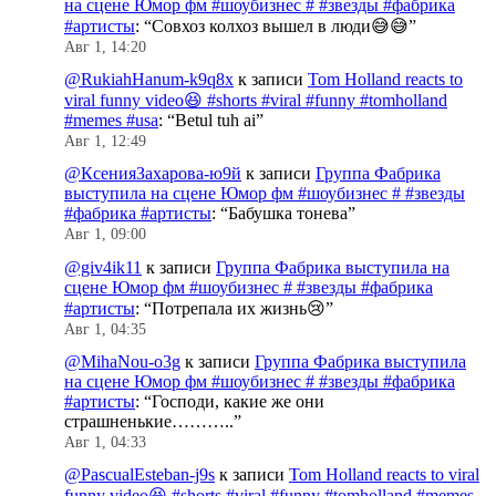
на сцене Юмор фм #шоубизнес # #звезды #фабрика
#артисты
: “
Совхоз колхоз вышел в люди😅😅
”
Авг 1, 14:20
@RukiahHanum-k9q8x
к записи
Tom Holland reacts to
viral funny video😆 #shorts #viral #funny #tomholland
#memes #usa
: “
Betul tuh ai
”
Авг 1, 12:49
@КсенияЗахарова-ю9й
к записи
Группа Фабрика
выступила на сцене Юмор фм #шоубизнес # #звезды
#фабрика #артисты
: “
Бабушка тонева
”
Авг 1, 09:00
@giv4ik11
к записи
Группа Фабрика выступила на
сцене Юмор фм #шоубизнес # #звезды #фабрика
#артисты
: “
Потрепала их жизнь😢
”
Авг 1, 04:35
@MihaNou-o3g
к записи
Группа Фабрика выступила
на сцене Юмор фм #шоубизнес # #звезды #фабрика
#артисты
: “
Господи, какие же они
страшненькие………..
”
Авг 1, 04:33
@PascualEsteban-j9s
к записи
Tom Holland reacts to viral
funny video😆 #shorts #viral #funny #tomholland #memes