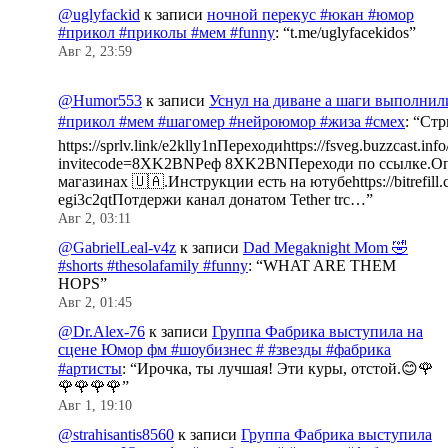
@uglyfackid
к записи
ночной перекус #юкан #юмор
#прикол #приколы #мем #funny
: “
t.me/uglyfacekidos
”
Авг 2, 23:59
@Humor553
к записи
Уснул на диване а шаги выполнил
#прикол #мем #шагомер #нейроюмор #жиза #смех
: “
Стр
https://sprlv.link/e2klly1nПереходиhttps://fsveg.buzzcast.inf
invitecode=8XK2BNРеф 8XK2BNПереходи по ссылке.Оп
магазинах 🇺🇦.Инструкции есть на ютубеhttps://bitrefill.
egi3c2qtПотдержи канал донатом Tether trc…
”
Авг 2, 03:11
@GabrielLeal-v4z
к записи
Dad Megaknight Mom 🤣
#shorts #thesolafamily #funny
: “
WHAT ARE THEM
HOPS
”
Авг 2, 01:45
@Dr.Alex-76
к записи
Группа Фабрика выступила на
сцене Юмор фм #шоубизнес # #звезды #фабрика
#артисты
: “
Ирочка, ты лучшая! Эти куры, отстой.😊🌹
🌹🌹🌹🌹
”
Авг 1, 19:10
@strahisantis8560
к записи
Группа Фабрика выступила