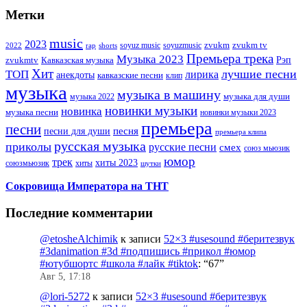
Метки
music
2023
zvukm
zvukm tv
soyuz music
soyuzmusic
2022
rap
shorts
Премьера трека
Музыка 2023
Рэп
zvukmtv
Кавказская музыка
Хит
лучшие песни
ТОП
лирика
анекдоты
кавказские песни
клип
музыка
музыка в машину
музыка для души
музыка 2022
новинки музыки
новинка
музыка песни
новинки музыки 2023
премьера
песни
песни для души
песня
премьера клипа
русская музыка
приколы
русские песни
смех
союз мьюзик
юмор
трек
хиты 2023
хиты
союзмьюзик
шутки
Сокровища Императора на ТНТ
Последние комментарии
@etosheAlchimik
к записи
52×3 #usesound #беритезвук
#3danimation #3d #подпишись #прикол #юмор
#ютубшортс #школа #лайк #tiktok
: “
67
”
Авг 5, 17:18
@lori-5272
к записи
52×3 #usesound #беритезвук