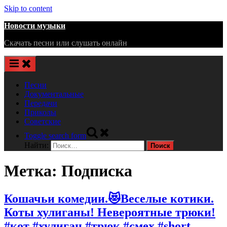
Skip to content
Новости музыки
Скачать песни или слушать онлайн
Песни
Документальные
Передачи
Приколы
Советские
Toggle search form
Найти:
Метка:
Подписка
Кошачьи комедии.😻Веселые котики.
Коты хулиганы! Невероятные трюки!
#кот #хулиган #трюк #смех #short