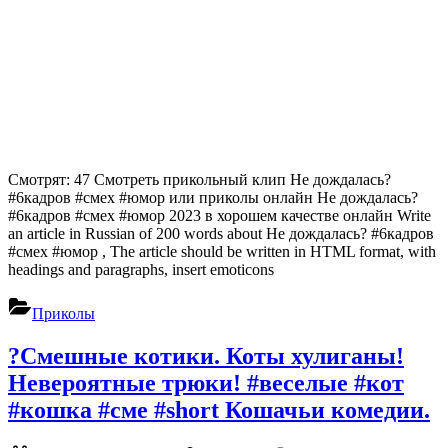
Смотрят: 47 Смотреть прикольный клип Не дождалась?
#6кадров #смех #юмор или приколы онлайн Не дождалась?
#6кадров #смех #юмор 2023 в хорошем качестве онлайн Write
an article in Russian of 200 words about Не дождалась? #6кадров
#смех #юмор , The article should be written in HTML format, with
headings and paragraphs, insert emoticons
Приколы
?Смешные котики. Коты хулиганы!
Невероятные трюки! #веселые #кот
#кошка #сме #short Кошачьи комедии.