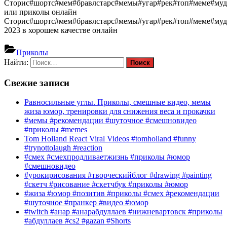
Сторис#шортс#мем#бравлстарс#мемы#угар#рек#топ#меме#му
или приколы онлайн
Сторис#шортс#мем#бравлстарс#мемы#угар#рек#топ#меме#му
2023 в хорошем качестве онлайн
Приколы
Найти:
Свежие записи
Равносильные углы. Приколы, смешные видео, мемы
жиза юмор, тренировки для снижения веса и прокачки
#мемы #рекомендации #шуточное #смешновидео
#приколы #memes
Tom Holland React Viral Videos #tomholland #funny
#trynottolaugh #reaction
#смех #смехпродливаетжизнь #приколы #юмор
#смешновидео
#урокирисования #творческийблог #drawing #painting
#скетч #рисование #скетчбук #приколы #юмор
#жиза #юмор #позитив #приколы #смех #рекомендации
#шуточное #пранкер #видео #юмор
#twitch #анар #анарабдуллаев #нижневартовск #приколы
#абдуллаев #cs2 #gazan #Shorts