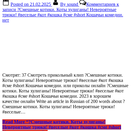
Posted on
21.02.2025
By
sound
Комментариев
к
записи ?Смешные котики. Коты хулиганы! Невероятные
трюки! #веселые #кот #кошка #сме #short Кошачьи комедии.
нет
Смотрят: 37 Смотреть прикольный клип ?Смешные котики.
Коты хулиганы! Невероятные трюки! #веселые #кот #кошка
#сме #short Кошачьи комедии. или приколы онлайн ?Смешные
котики. Коты хулиганы! Невероятные трюки! #веселые #кот
#кошка #сме #short Кошачьи комедии. 2023 в хорошем
качестве онлайн Write an article in Russian of 200 words about ?
Смешные котики. Коты хулиганы! Невероятные трюки!
#веселые…
Read More
“?Смешные котики. Коты хулиганы!
Невероятные трюки! #веселые #кот #кошка #сме #short