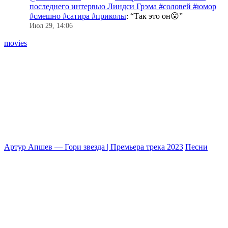
последнего интервью Линдси Грэма #соловей #юмор
#смешно #сатира #приколы
: “
Так это он😮
”
Июл 29, 14:06
movies
Артур Апшев — Гори звезда | Премьера трека 2023
Песни
К
#