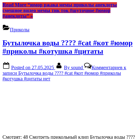
Read More
“юмор ржака мемы приколы анекдоты
смешное видео мемы тик ток #шуточное #юмор
#анекдоты”
»
Приколы
Бутылочка воды ???? #cat #кот #юмор
#приколы #котушка #цитаты
Posted on
27.05.2025
By
sound
Комментариев
к
записи Бутылочка воды ???? #cat #кот #юмор #приколы
#котушка #цитаты
нет
Смотрят: 48 Смотреть прикольный клип Бутылочка воды ????