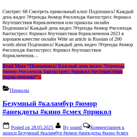
Смотрят: 68 Смотреть прикольный клип Подпишись! Каждый
день видео ?#тренды #юмор #челлендж #антистресс #прикол
#путешествия #приключения или приколы онлайн
Подпишись! Каждый день видео ?#тренды #юмор #челлендж
#антистресс #прикол #путешествия #приключения 2023 в
хорошем качестве онлайн Write an article in Russian of 200
words about Подпишись! Каждый день видео ?#тренды #юмор
#челлендж #антистресс #прикол #путешествия
#приключения…
Read More
“Подпишись! Каждый день видео ?#тренды
#юмор #челлендж #антистресс #прикол #путешествия
#приключения”
»
Приколы
Безумный #каламбур #юмор
#анекдоты #кино #смех #прикол
Posted on
28.05.2025
By
sound
Комментариев
к
записи Безумный #каламбур #юмор #анекдоты #кино #смех