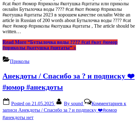
#cat #кот #юмор #приколы #котушка #цитаты или приколы
онлайн Бутылочка воды ???? #cat #кот #юмор #приколы
#котушка #цитаты 2023 в хорошем качестве онлайн Write an
article in Russian of 200 words about Бутылочка воды ???? #cat
#кот #юмор #приколы #котушка #цитаты , The article should be
written…
Read More
“Бутылочка воды ???? #cat #кот #юмор
#приколы #котушка #цитаты”
»
Приколы
Анекдоты / Спасибо за ? и подписку ❤️
#юмор #анекдоты
Posted on
21.05.2025
By
sound
Комментариев
к
записи Анекдоты / Спасибо за ? и подписку ❤️#юмор
#анекдоты
нет