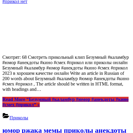
#прикол
нет
Смотрят: 68 Смотреть прикольный клип Безумный #каламбур
#юмор #анекдоты #кино #смех #прикол или приколы онлайн
Безумный #каламбур #юмор #анекдоты #кино #смех #прикол
2023 в хорошем качестве онлайн Write an article in Russian of
200 words about Безумный #каламбур #юмор #анекдоты #кино
#смех #прикол , The article should be written in HTML format,
with headings and…
Read More
“Безумный #каламбур #юмор #анекдоты #кино
#смех #прикол”
»
Приколы
юмор ржака мемы приколы анекдоты