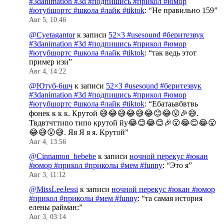
#3danimation #3d #подпишись #прикол #юмор
#ютубшортс #школа #лайк #tiktok
: “
Не правильно 159
”
Авг 5, 10:46
@Cyetagantor
к записи
52×3 #usesound #беритезвук
#3danimation #3d #подпишись #прикол #юмор
#ютубшортс #школа #лайк #tiktok
: “
так ведь этот
пример изи
”
Авг 4, 14:22
@Ютуб-6шч
к записи
52×3 #usesound #беритезвук
#3danimation #3d #подпишись #прикол #юмор
#ютубшортс #школа #лайк #tiktok
: “
Ебатаьвбвтвь
фонек к к к. Крутой 😅😂😅😂😅😂😊😂😮🎉😅.
Твдвтчттипо типо крутой йу😂😊😂😊🎉😮😂😊😂😮
😂😅😮😅. Яя Я я я. Крутой
”
Авг 4, 13:56
@Cinnamon_bebebe
к записи
ночной перекус #юкан
#юмор #прикол #приколы #мем #funny
: “
Это я
”
Авг 3, 11:12
@MissLeeJessi
к записи
ночной перекус #юкан #юмор
#прикол #приколы #мем #funny
: “
та самая история
елены райман:
”
Авг 3, 03:14