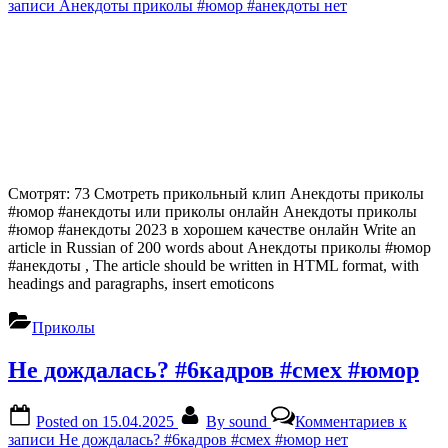
записи Анекдоты приколы #юмор #анекдоты
нет
Смотрят: 73 Смотреть прикольный клип Анекдоты приколы
#юмор #анекдоты или приколы онлайн Анекдоты приколы
#юмор #анекдоты 2023 в хорошем качестве онлайн Write an
article in Russian of 200 words about Анекдоты приколы #юмор
#анекдоты , The article should be written in HTML format, with
headings and paragraphs, insert emoticons
Приколы
Не дождалась? #6кадров #смех #юмор
Posted on
15.04.2025
By
sound
Комментариев
к
записи Не дождалась? #6кадров #смех #юмор
нет