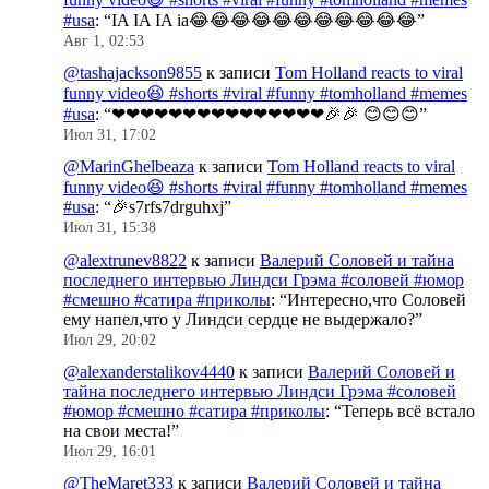
#usa
: “
IA IA IA ia😂😂😂😂😂😂😂😂😂😂😂
”
Авг 1, 02:53
@tashajackson9855
к записи
Tom Holland reacts to viral
funny video😆 #shorts #viral #funny #tomholland #memes
#usa
: “
❤❤❤❤❤❤❤❤❤❤❤❤❤❤❤🎉🎉 😊😊😊
”
Июл 31, 17:02
@MarinGhelbeaza
к записи
Tom Holland reacts to viral
funny video😆 #shorts #viral #funny #tomholland #memes
#usa
: “
🎉s7rfs7drguhxj
”
Июл 31, 15:38
@alextrunev8822
к записи
Валерий Соловей и тайна
последнего интервью Линдси Грэма #соловей #юмор
#смешно #сатира #приколы
: “
Интересно,что Соловей
ему напел,что у Линдси сердце не выдержало?
”
Июл 29, 20:02
@alexanderstalikov4440
к записи
Валерий Соловей и
тайна последнего интервью Линдси Грэма #соловей
#юмор #смешно #сатира #приколы
: “
Теперь всё встало
на свои места!
”
Июл 29, 16:01
@TheMaret333
к записи
Валерий Соловей и тайна