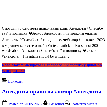
Смотрят: 70 Смотреть прикольный клип Анекдоты / Спасибо
за ? и подписку ❤️#юмор #анекдоты или приколы онлайн
Анекдоты / Спасибо за ? и подписку ❤️#юмор #анекдоты 2023
в хорошем качестве онлайн Write an article in Russian of 200
words about Анекдоты / Спасибо за ? и подписку ❤️#юмор
#анекдоты , The article should be written…
Read More
“Анекдоты / Спасибо за ? и подписку ❤️#юмор
#анекдоты”
»
Приколы
Анекдоты приколы #юмор #анекдоты
Posted on
20.05.2025
By
sound
Комментариев
к