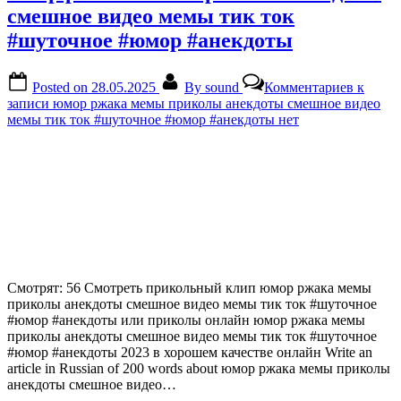
смешное видео мемы тик ток
#шуточное #юмор #анекдоты
Posted on
28.05.2025
By
sound
Комментариев
к
записи юмор ржака мемы приколы анекдоты смешное видео
мемы тик ток #шуточное #юмор #анекдоты
нет
Смотрят: 56 Смотреть прикольный клип юмор ржака мемы
приколы анекдоты смешное видео мемы тик ток #шуточное
#юмор #анекдоты или приколы онлайн юмор ржака мемы
приколы анекдоты смешное видео мемы тик ток #шуточное
#юмор #анекдоты 2023 в хорошем качестве онлайн Write an
article in Russian of 200 words about юмор ржака мемы приколы
анекдоты смешное видео…