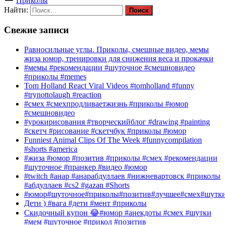
Приколы
Найти:
Свежие записи
Равносильные углы. Приколы, смешные видео, мемы
жиза юмор, тренировки для снижения веса и прокачки
#мемы #рекомендации #шуточное #смешновидео
#приколы #memes
Tom Holland React Viral Videos #tomholland #funny
#trynottolaugh #reaction
#смех #смехпродливаетжизнь #приколы #юмор
#смешновидео
#урокирисования #творческийблог #drawing #painting
#скетч #рисование #скетчбук #приколы #юмор
Funniest Animal Clips Of The Week #funnycompilation
#shorts #america
#жиза #юмор #позитив #приколы #смех #рекомендации
#шуточное #пранкер #видео #юмор
#twitch #анар #анарабдуллаев #нижневартовск #приколы
#абдуллаев #cs2 #gazan #Shorts
#юмор#шуточное#приколы#позитив#лучшее#смех#шутк
Дети ) #вага #дети #мент #приколы
Скидочный купон 😂#юмор #анекдоты #смех #шутки
#мем #шуточное #прикол #позитив