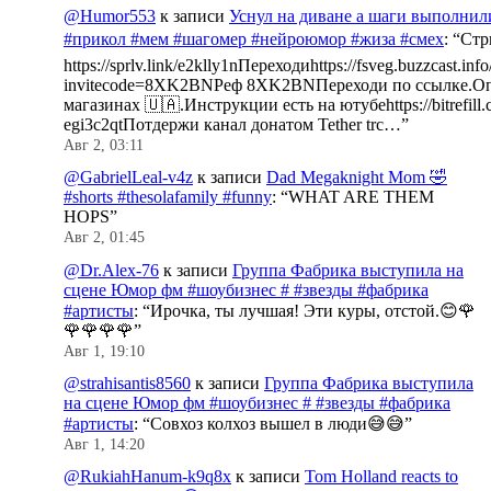
@Humor553
к записи
Уснул на диване а шаги выполнил
#прикол #мем #шагомер #нейроюмор #жиза #смех
: “
Стр
https://sprlv.link/e2klly1nПереходиhttps://fsveg.buzzcast.inf
invitecode=8XK2BNРеф 8XK2BNПереходи по ссылке.Оп
магазинах 🇺🇦.Инструкции есть на ютубеhttps://bitrefill.
egi3c2qtПотдержи канал донатом Tether trc…
”
Авг 2, 03:11
@GabrielLeal-v4z
к записи
Dad Megaknight Mom 🤣
#shorts #thesolafamily #funny
: “
WHAT ARE THEM
HOPS
”
Авг 2, 01:45
@Dr.Alex-76
к записи
Группа Фабрика выступила на
сцене Юмор фм #шоубизнес # #звезды #фабрика
#артисты
: “
Ирочка, ты лучшая! Эти куры, отстой.😊🌹
🌹🌹🌹🌹
”
Авг 1, 19:10
@strahisantis8560
к записи
Группа Фабрика выступила
на сцене Юмор фм #шоубизнес # #звезды #фабрика
#артисты
: “
Совхоз колхоз вышел в люди😅😅
”
Авг 1, 14:20
@RukiahHanum-k9q8x
к записи
Tom Holland reacts to