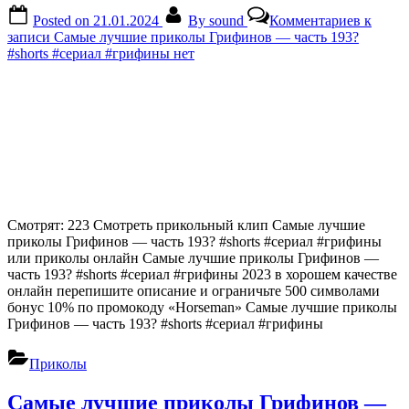
Posted on
21.01.2024
By
sound
Комментариев
к
записи Самые лучшие приколы Грифинов — часть 193?
#shorts #сериал #грифины
нет
Смотрят: 223 Смотреть прикольный клип Самые лучшие
приколы Грифинов — часть 193? #shorts #сериал #грифины
или приколы онлайн Самые лучшие приколы Грифинов —
часть 193? #shorts #сериал #грифины 2023 в хорошем качестве
онлайн перепишите описание и ограничьте 500 символами
бонус 10% по промокоду «Horseman» Самые лучшие приколы
Грифинов — часть 193? #shorts #сериал #грифины
Приколы
Самые лучшие приколы Грифинов —