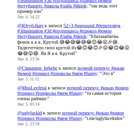
#3danimation #3d #подпишись #прикол #юмор
#ютубшортс #школа #лайк #tiktok
: “
так ведь этот
пример изи
”
Авг 4, 14:22
@Ютуб-6шч
к записи
52×3 #usesound #беритезвук
#3danimation #3d #подпишись #прикол #юмор
#ютубшортс #школа #лайк #tiktok
: “
Ебатаьвбвтвь
фонек к к к. Крутой 😅😂😅😂😅😂😊😂😮🎉😅.
Твдвтчттипо типо крутой йу😂😊😂😊🎉😮😂😊😂😮
😂😅😮😅. Яя Я я я. Крутой
”
Авг 4, 13:56
@Cinnamon_bebebe
к записи
ночной перекус #юкан
#юмор #прикол #приколы #мем #funny
: “
Это я
”
Авг 3, 11:12
@MissLeeJessi
к записи
ночной перекус #юкан #юмор
#прикол #приколы #мем #funny
: “
та самая история
елены райман:
”
Авг 3, 03:14
@uglyfackid
к записи
ночной перекус #юкан #юмор
#прикол #приколы #мем #funny
: “
t.me/uglyfacekidos
”
Авг 2, 23:59