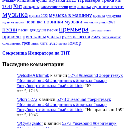
Музыка 2023
Рэп
zvukmtv
Кавказская музыка
Хит
лучшие песни
ТОП
лирика
анекдоты
кавказские песни
клип
музыка
музыка в машину
музыка для души
музыка 2022
новинки музыки
новинка
музыка песни
новинки музыки 2023
премьера
песни
песни для души
песня
премьера клипа
русская музыка
приколы
русские песни
смех
союз мьюзик
юмор
трек
хиты 2023
хиты
союзмьюзик
шутки
Сокровища Императора на ТНТ
Последние комментарии
@etosheAlchimik
к записи
52×3 #usesound #беритезвук
#3danimation #3d #подпишись #прикол #юмор
#ютубшортс #школа #лайк #tiktok
: “
67
”
Авг 5, 17:18
@lori-5272
к записи
52×3 #usesound #беритезвук
#3danimation #3d #подпишись #прикол #юмор
#ютубшортс #школа #лайк #tiktok
: “
Не правильно 159
”
Авг 5, 10:46
@Cyetagantor
к записи
52×3 #usesound #беритезвук