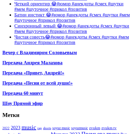
Четкий ориентир 😂#юмор #анекдоты #смех #шутки
#мем #шуточное #прикол #позитив
Батин инстикт 😂#юмор #анекдоты #смех #шутки #мем
#шуточное #прикол #позитив
Синхронный левый 😂#юмор #анекдоты #смех #шутки
#мем #шуточное #прикол #позитив
Чистая совесть😂#юмор #анекдоты #смех #шутки #мем
#шуточное #прикол #позитив
Вечер с Владимиром Соловьевым
Передача Андрея Малахова
Передача «Привет, Андрей!»
Передача «Песни от всей души!»
Передача 60 минут
Шоу Прямой эфир
Метки
music
2023
zvukm
zvukm tv
soyuz music
soyuzmusic
2022
rap
shorts
Премьера трека