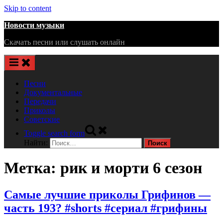
Skip to content
Новости музыки
Скачать песни или слушать онлайн
Песни
Документальные
Передачи
Приколы
Советские
Toggle search form
Найти:
Метка:
рик и морти 6 сезон
Самые лучшие приколы Грифинов —
часть 193? #shorts #сериал #грифины