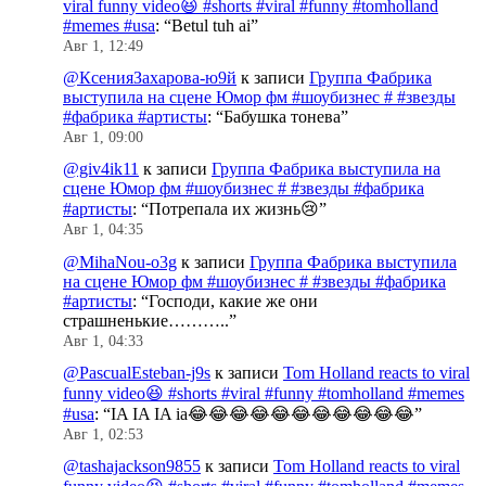
viral funny video😆 #shorts #viral #funny #tomholland
#memes #usa
: “
Betul tuh ai
”
Авг 1, 12:49
@КсенияЗахарова-ю9й
к записи
Группа Фабрика
выступила на сцене Юмор фм #шоубизнес # #звезды
#фабрика #артисты
: “
Бабушка тонева
”
Авг 1, 09:00
@giv4ik11
к записи
Группа Фабрика выступила на
сцене Юмор фм #шоубизнес # #звезды #фабрика
#артисты
: “
Потрепала их жизнь😢
”
Авг 1, 04:35
@MihaNou-o3g
к записи
Группа Фабрика выступила
на сцене Юмор фм #шоубизнес # #звезды #фабрика
#артисты
: “
Господи, какие же они
страшненькие………..
”
Авг 1, 04:33
@PascualEsteban-j9s
к записи
Tom Holland reacts to viral
funny video😆 #shorts #viral #funny #tomholland #memes
#usa
: “
IA IA IA ia😂😂😂😂😂😂😂😂😂😂😂
”
Авг 1, 02:53
@tashajackson9855
к записи
Tom Holland reacts to viral