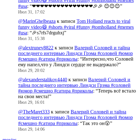
funny video😆 #shorts #viral #funny #tomholland #memes
#usa
: “
❤❤❤❤❤❤❤❤❤❤❤❤❤❤❤🎉🎉 😊😊😊
”
Июл 31, 17:02
@MarinGhelbeaza
к записи
Tom Holland reacts to viral
funny video😆 #shorts #viral #funny #tomholland #memes
#usa
: “
🎉s7rfs7drguhxj
”
Июл 31, 15:38
@alextrunev8822
к записи
Валерий Соловей и тайна
последнего интервью Линдси Грэма #соловей #юмор
#смешно #сатира #приколы
: “
Интересно,что Соловей
ему напел,что у Линдси сердце не выдержало?
”
Июл 29, 20:02
@alexanderstalikov4440
к записи
Валерий Соловей и
тайна последнего интервью Линдси Грэма #соловей
#юмор #смешно #сатира #приколы
: “
Теперь всё встало
на свои места!
”
Июл 29, 16:01
@TheMaret333
к записи
Валерий Соловей и тайна
последнего интервью Линдси Грэма #соловей #юмор
#смешно #сатира #приколы
: “
Так это он😮
”
Июл 29, 14:06
movies