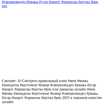
#смешновидео #ржака #угар #шортс #приколы #шутка #рек
нет
Смотрят: 10 Смотреть прикольный клип #мем #мемы
#анекдоты #шуточное #юмор #смешновидео #ржака #угар
#шортс #приколы #шутка #рек или приколы онлайн #мем
#мемы #анекдоты #шуточное #юмор #смешновидео #ржака
#угар #шортс #приколы #шутка #рек 2025 в хорошем качестве
онлайн