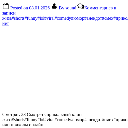
Posted on
08.01.2026
By
sound
Комментариев
к
записи
жиза#shorts#funny#lol#viral#comedy#юмор#анекдот#смех#прик
нет
Смотрят: 23 Смотреть прикольный клип
жиза#shorts#funny#lol#viral#comedy#юмор#анекдот#смех#прик
или приколы онлайн