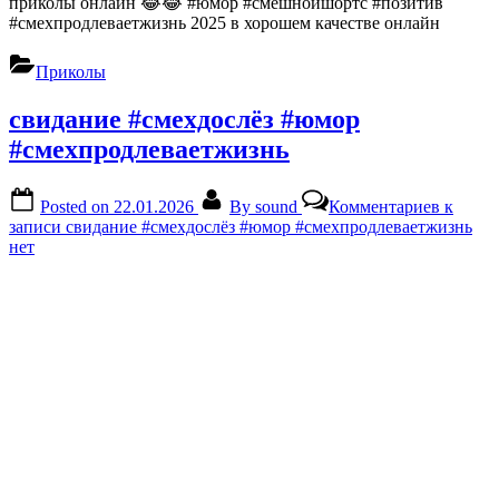
приколы онлайн 😂😂 #юмор #смешнойшортс #позитив
#смехпродлеваетжизнь 2025 в хорошем качестве онлайн
Приколы
свидание #смехдослёз #юмор
#смехпродлеваетжизнь
Posted on
22.01.2026
By
sound
Комментариев
к
записи свидание #смехдослёз #юмор #смехпродлеваетжизнь
нет