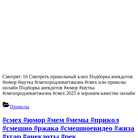
Смотрят: 16 Смотреть прикольный клип Подборка анекдотов
#юмор #шутка #смехпродлеваетжизнь #смех или приколы
онлайн Подборка анекдотов #юмор #шутка
#смехпродлеваетжизнь #смех 2025 в хорошем качестве онлайн
Приколы
#смех #юмор #мем #мемы #прикол
#смешно #ржака #смешноевидео #жиза
#угар #анекдоты #рек