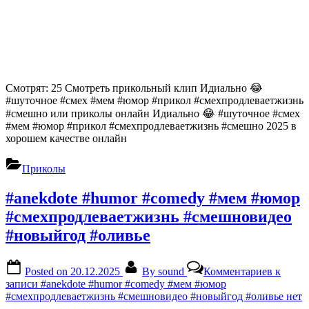
Смотрят: 25 Смотреть прикольный клип Идиально 😂
#шуточное #смех #мем #юмор #прикол #смехпродлеваетжизнь
#смешно или приколы онлайн Идиально 😂 #шуточное #смех
#мем #юмор #прикол #смехпродлеваетжизнь #смешно 2025 в
хорошем качестве онлайн
Приколы
#anekdote #humor #comedy #мем #юмор
#смехпродлеваетжизнь #смешновидео
#новыйгод #оливье
Posted on
20.12.2025
By
sound
Комментариев
к
записи #anekdote #humor #comedy #мем #юмор
#смехпродлеваетжизнь #смешновидео #новыйгод #оливье
нет