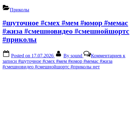
Приколы
#шуточное #смех #мем #юмор #мемас
#жиза #смешновидео #смешнойшортс
#приколы
Posted on
17.07.2026
By
sound
Комментариев
к
записи #шуточное #смех #мем #юмор #мемас #жиза
#смешновидео #смешнойшортс #приколы
нет