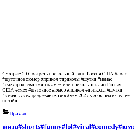
Смотрят: 29 Смотреть прикольный клип Россия США #смех
#шуточное #юмор #прикол #приколы #шутки #мемас
#смехпродлеваетжизнь #мем или приколы онлайн Россия
США #смех #шуточное #юмор #прикол #приколы #шутки
#мемас #смехпродлеваетжизнь #мем 2025 в хорошем качестве
онлайн
Приколы
жиза#shorts#funny#lol#viral#comedy#