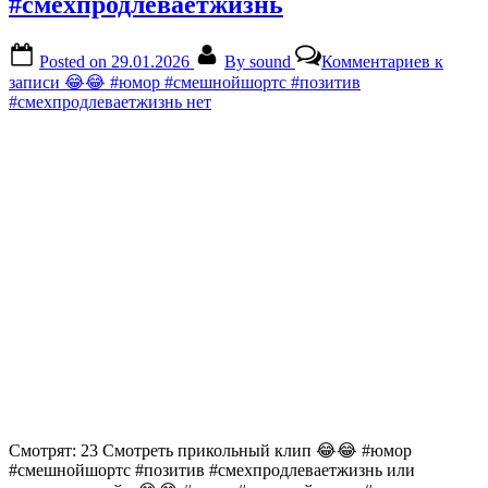
#смехпродлеваетжизнь
Posted on
29.01.2026
By
sound
Комментариев
к
записи 😂😂 #юмор #смешнойшортс #позитив
#смехпродлеваетжизнь
нет
Смотрят: 23 Смотреть прикольный клип 😂😂 #юмор
#смешнойшортс #позитив #смехпродлеваетжизнь или