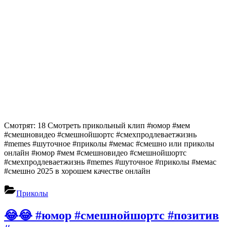
Смотрят: 18 Смотреть прикольный клип #юмор #мем
#смешновидео #смешнойшортс #смехпродлеваетжизнь
#memes #шуточное #приколы #мемас #смешно или приколы
онлайн #юмор #мем #смешновидео #смешнойшортс
#смехпродлеваетжизнь #memes #шуточное #приколы #мемас
#смешно 2025 в хорошем качестве онлайн
Приколы
😂😂 #юмор #смешнойшортс #позитив