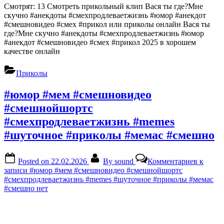
Смотрят: 13 Смотреть прикольный клип Вася ты где?Мне
скучно #анекдоты #смехпродлеваетжизнь #юмор #анекдот
#смешновидео #смех #прикол или приколы онлайн Вася ты
где?Мне скучно #анекдоты #смехпродлеваетжизнь #юмор
#анекдот #смешновидео #смех #прикол 2025 в хорошем
качестве онлайн
Приколы
#юмор #мем #смешновидео
#смешнойшортс
#смехпродлеваетжизнь #memes
#шуточное #приколы #мемас #смешно
Posted on
22.02.2026
By
sound
Комментариев
к
записи #юмор #мем #смешновидео #смешнойшортс
#смехпродлеваетжизнь #memes #шуточное #приколы #мемас
#смешно
нет