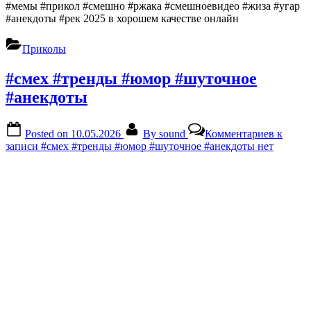
#мемы #прикол #смешно #ржака #смешноевидео #жиза #угар
#анекдоты #рек 2025 в хорошем качестве онлайн
Приколы
#смех #тренды #юмор #шуточное
#анекдоты
Posted on
10.05.2026
By
sound
Комментариев
к
записи #смех #тренды #юмор #шуточное #анекдоты
нет