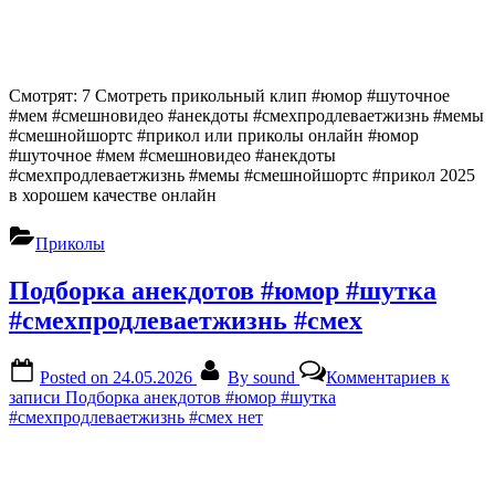
Смотрят: 7 Смотреть прикольный клип #юмор #шуточное
#мем #смешновидео #анекдоты #смехпродлеваетжизнь #мемы
#смешнойшортс #прикол или приколы онлайн #юмор
#шуточное #мем #смешновидео #анекдоты
#смехпродлеваетжизнь #мемы #смешнойшортс #прикол 2025
в хорошем качестве онлайн
Приколы
Подборка анекдотов #юмор #шутка
#смехпродлеваетжизнь #смех
Posted on
24.05.2026
By
sound
Комментариев
к
записи Подборка анекдотов #юмор #шутка
#смехпродлеваетжизнь #смех
нет