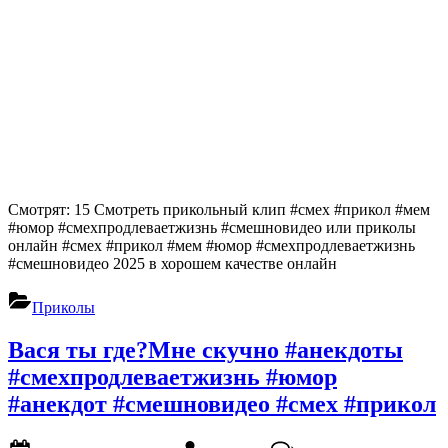
Смотрят: 15 Смотреть прикольный клип #смех #прикол #мем
#юмор #смехпродлеваетжизнь #смешновидео или приколы
онлайн #смех #прикол #мем #юмор #смехпродлеваетжизнь
#смешновидео 2025 в хорошем качестве онлайн
Приколы
Вася ты где?Мне скучно #анекдоты
#смехпродлеваетжизнь #юмор
#анекдот #смешновидео #смех #прикол