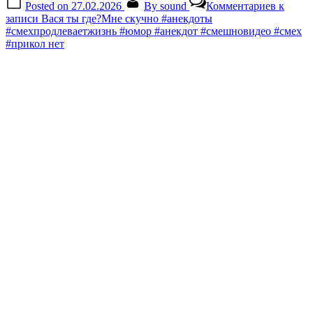
Posted on
27.02.2026
By
sound
Комментариев
к
записи Вася ты где?Мне скучно #анекдоты
#смехпродлеваетжизнь #юмор #анекдот #смешновидео #смех
#прикол
нет