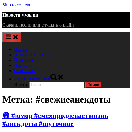
Skip to content
Новости музыки
Скачать песни или слушать онлайн
Песни
Документальные
Передачи
Приколы
Советские
Toggle search form
Найти:
Метка:
#свежиеанекдоты
😅 #юмор #смехпродлеваетжизнь
#анекдоты #шуточное