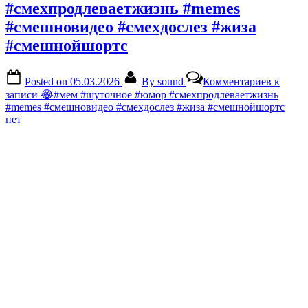
#смехпродлеваетжизнь #memes
#смешновидео #смехдослез #жиза
#смешнойшортс
Posted on
05.03.2026
By
sound
Комментариев
к
записи 😂#мем #шуточное #юмор #смехпродлеваетжизнь
#memes #смешновидео #смехдослез #жиза #смешнойшортс
нет