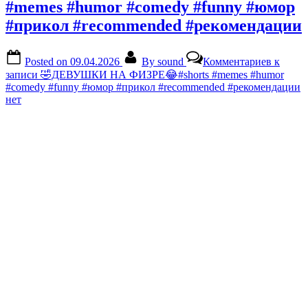
#memes #humor #comedy #funny #юмор
#прикол #recommended #рекомендации
Posted on
09.04.2026
By
sound
Комментариев
к
записи 🤣ДЕВУШКИ НА ФИЗРЕ😂#shorts #memes #humor
#comedy #funny #юмор #прикол #recommended #рекомендации
нет