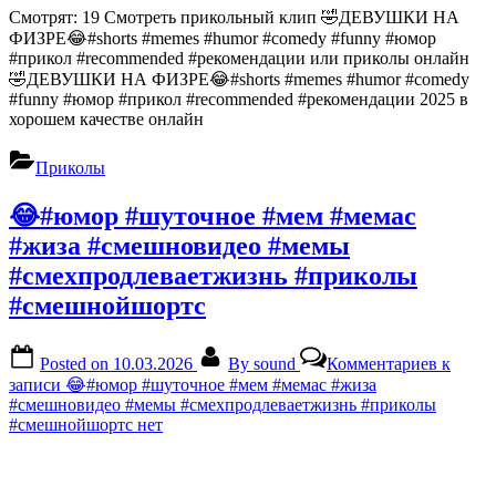
Смотрят: 19 Смотреть прикольный клип 🤣ДЕВУШКИ НА
ФИЗРЕ😂#shorts #memes #humor #comedy #funny #юмор
#прикол #recommended #рекомендации или приколы онлайн
🤣ДЕВУШКИ НА ФИЗРЕ😂#shorts #memes #humor #comedy
#funny #юмор #прикол #recommended #рекомендации 2025 в
хорошем качестве онлайн
Приколы
😂#юмор #шуточное #мем #мемас
#жиза #смешновидео #мемы
#смехпродлеваетжизнь #приколы
#смешнойшортс
Posted on
10.03.2026
By
sound
Комментариев
к
записи 😂#юмор #шуточное #мем #мемас #жиза
#смешновидео #мемы #смехпродлеваетжизнь #приколы
#смешнойшортс
нет