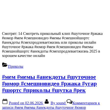
Смотрят: 14 Смотреть прикольный клип #шуточное #ржака
#юмор #мем #смешновидео #мемы #смешнойшортс
#анекдоты #смехпродлеваетжизнь или приколы онлайн
#шуточное #ржака #юмор #мем #смешновидео #мемы
#смешнойшортс #анекдоты #смехпродлеваетжизнь 2025 в
хорошем качестве онлайн
Приколы
#мем #мемы #анекдоты #шуточное
#юмор #смешновидео #ржака #угар
#шортс #приколы #шутка #рек
Posted on
02.06.2026
By
sound
Комментариев
к
записи #мем #мемы #анекдоты #шуточное #юмор