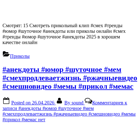
Смотрят: 15 Смотреть прикольный клип #смех #тренды
#юмор #шуточное #анекдоты или приколы онлайн #смех
#тренды #юмор #шуточное #анекдоты 2025 в хорошем
качестве онлайн
Приколы
#анекдоты #юмор #шуточное #мем
#смехпродлеваетжизнь #ржачныевидео
#смешновидео #мемы #прикол #мемас
Posted on
26.04.2026
By
sound
Комментариев
к
записи #анекдоты #юмор #шуточное #мем
#смехпродлеваетжизнь #ржачныевидео #смешновидео #мемы
#прикол #мемас
нет