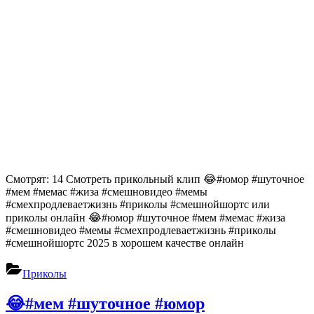
Смотрят: 14 Смотреть прикольный клип 😂#юмор #шуточное
#мем #мемас #жиза #смешновидео #мемы
#смехпродлеваетжизнь #приколы #смешнойшортс или
приколы онлайн 😂#юмор #шуточное #мем #мемас #жиза
#смешновидео #мемы #смехпродлеваетжизнь #приколы
#смешнойшортс 2025 в хорошем качестве онлайн
Приколы
😂#мем #шуточное #юмор