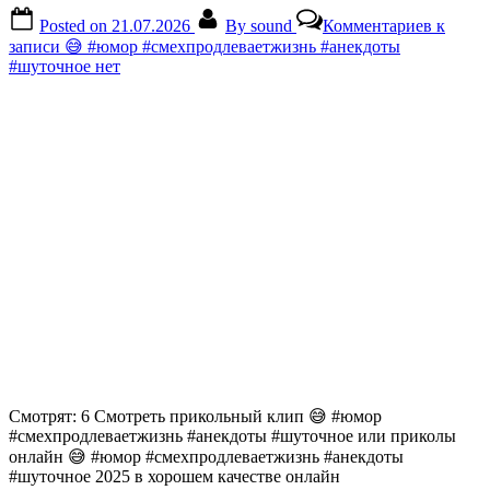
Posted on
21.07.2026
By
sound
Комментариев
к
записи 😅 #юмор #смехпродлеваетжизнь #анекдоты
#шуточное
нет
Смотрят: 6 Смотреть прикольный клип 😅 #юмор
#смехпродлеваетжизнь #анекдоты #шуточное или приколы
онлайн 😅 #юмор #смехпродлеваетжизнь #анекдоты
#шуточное 2025 в хорошем качестве онлайн