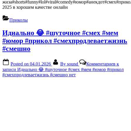
жиза#shorts#funny#lol#viral#comedy#юмор#анекдот#смех#прик
2025 в хорошем качестве онлайн
Приколы
Идиально 😂 #шуточное #смех #мем
#юмор #прикол #смехпродлеваетжизнь
#смешно
Posted on
04.01.2026
By
sound
Комментариев
к
записи Идиально 😂 #шуточное #смех #мем #юмор #прикол
#смехпродлеваетжизнь #смешно
нет