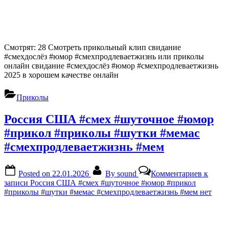
Смотрят: 28 Смотреть прикольный клип свидание
#смехдослёз #юмор #смехпродлеваетжизнь или приколы
онлайн свидание #смехдослёз #юмор #смехпродлеваетжизнь
2025 в хорошем качестве онлайн
Приколы
Россия США #смех #шуточное #юмор
#прикол #приколы #шутки #мемас
#смехпродлеваетжизнь #мем
Posted on
22.01.2026
By
sound
Комментариев
к
записи Россия США #смех #шуточное #юмор #прикол
#приколы #шутки #мемас #смехпродлеваетжизнь #мем
нет