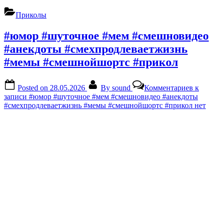
Приколы
#юмор #шуточное #мем #смешновидео
#анекдоты #смехпродлеваетжизнь
#мемы #смешнойшортс #прикол
Posted on
28.05.2026
By
sound
Комментариев
к
записи #юмор #шуточное #мем #смешновидео #анекдоты
#смехпродлеваетжизнь #мемы #смешнойшортс #прикол
нет