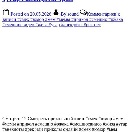
Posted on
20.05.2026
By
sound
Комментариев
к
записи #смех #юмор #мем #мемы #прикол #смешно #ржака
#смешноевидео #жиза #угар #анекдоты #рек
нет
Смотрят: 12 Смотреть прикольный клип #смех #юмор #мем
#мемы #прикол #смешно #ржака #смешноевидео #жиза #угар
#анекдоты #рек или приколы онлайн #смех #юмор #мем