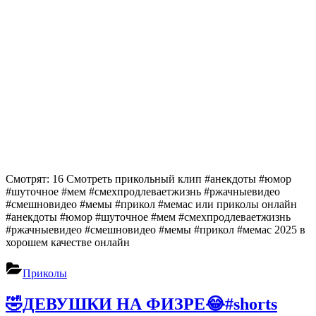
Смотрят: 16 Смотреть прикольный клип #анекдоты #юмор
#шуточное #мем #смехпродлеваетжизнь #ржачныевидео
#смешновидео #мемы #прикол #мемас или приколы онлайн
#анекдоты #юмор #шуточное #мем #смехпродлеваетжизнь
#ржачныевидео #смешновидео #мемы #прикол #мемас 2025 в
хорошем качестве онлайн
Приколы
🤣ДЕВУШКИ НА ФИЗРЕ😂#shorts