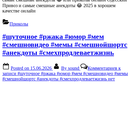
Привоз и самые смешные анекдоты 😂 2025 в хорошем
качестве онлайн
Приколы
#шуточное #ржака #юмор #мем
#смешновидео #мемы #смешнойшортс
#анекдоты #смехпродлеваетжизнь
Posted on
15.06.2026
By
sound
Комментариев
к
записи #шуточное #ржака #юмор #мем #смешновидео #мемы
#смешнойшортс #анекдоты #смехпродлеваетжизнь
нет