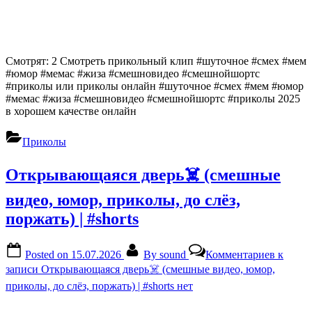
Смотрят: 2 Смотреть прикольный клип #шуточное #смех #мем
#юмор #мемас #жиза #смешновидео #смешнойшортс
#приколы или приколы онлайн #шуточное #смех #мем #юмор
#мемас #жиза #смешновидео #смешнойшортс #приколы 2025
в хорошем качестве онлайн
Приколы
Открывающаяся дверь☠️ (смешные
видео, юмор, приколы, до слёз,
поржать) | #shorts
Posted on
15.07.2026
By
sound
Комментариев
к
записи Открывающаяся дверь☠️ (смешные видео, юмор,
приколы, до слёз, поржать) | #shorts
нет