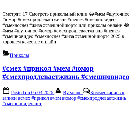
Смотрят: 17 Смотреть прикольный клип 😂#мем #шуточное
#юмор #смехпродлеваетжизнь #memes #смешновидео
#смехдослез #жиза #смешнойшортс или приколы онлайн 😂
#мем #шуточное #юмор #смехпродлеваетжизнь #memes
#смешновидео #смехдослез #жиза #смешнойшортс 2025 в
хорошем качестве онлайн
Приколы
#смех #прикол #мем #юмор
#смехпродлеваетжизнь #смешновидео
Posted on
05.03.2026
By
sound
Комментариев
к
записи #смех #прикол #мем #юмор #смехпродлеваетжизнь
#смешновидео
нет