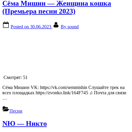
Сёма Мишин — Женщина кошка
(Премьера песни 2023)
Posted on
30.06.2023
By
sound
Смотрят:
51
Сёма Мишин VK: https://vk.com/semmishin Слушайте трек на
всех площадках https://zvonko.link/164F745 ♫ Почта для связи
…
Песни
NЮ — Никто