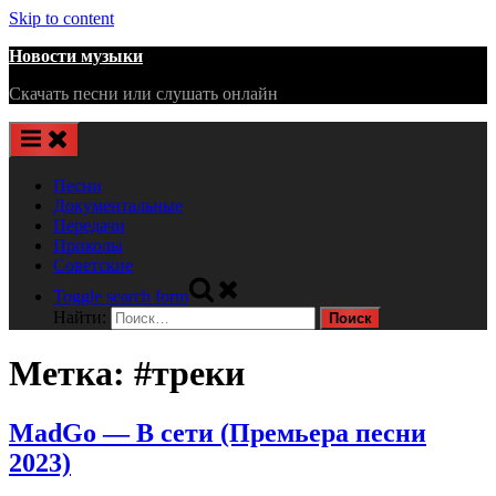
Skip to content
Новости музыки
Скачать песни или слушать онлайн
Песни
Документальные
Передачи
Приколы
Советские
Toggle search form
Найти:
Метка:
#треки
MadGo — В сети (Премьера песни
2023)