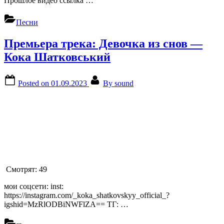
Прошлое видео ссылка …
Песни
Премьера трека: Девочка из снов —
Кока Шатковський
Posted on
01.09.2023
By
sound
Смотрят:
49
мои соцсети: inst:
https://instagram.com/_koka_shatkovskyy_official_?
igshid=MzRlODBiNWFlZA== ТГ: …