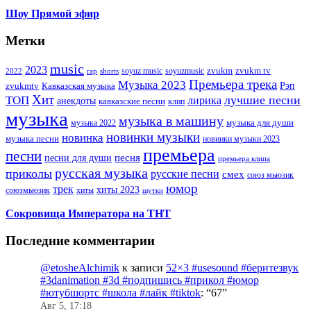
Шоу Прямой эфир
Метки
music
2023
zvukm
zvukm tv
soyuz music
soyuzmusic
2022
rap
shorts
Премьера трека
Музыка 2023
Рэп
zvukmtv
Кавказская музыка
Хит
лучшие песни
ТОП
лирика
анекдоты
кавказские песни
клип
музыка
музыка в машину
музыка для души
музыка 2022
новинки музыки
новинка
музыка песни
новинки музыки 2023
премьера
песни
песни для души
песня
премьера клипа
русская музыка
приколы
русские песни
смех
союз мьюзик
юмор
трек
хиты 2023
хиты
союзмьюзик
шутки
Сокровища Императора на ТНТ
Последние комментарии
@etosheAlchimik
к записи
52×3 #usesound #беритезвук
#3danimation #3d #подпишись #прикол #юмор
#ютубшортс #школа #лайк #tiktok
: “
67
”
Авг 5, 17:18