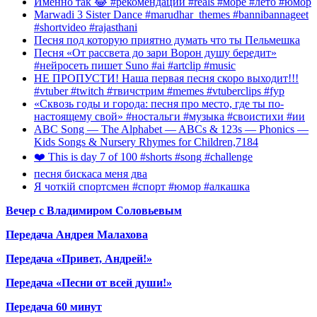
Именно так 😂 #рекомендации #reals #море #лето #юмор
Marwadi 3 Sister Dance #marudhar_themes #bannibannageet
#shortvideo #rajasthani
Песня под которую приятно думать что ты Пельмешка
Песня «От рассвета до зари Ворон душу бередит»
#нейросеть пишет Suno #ai #artclip #music
НЕ ПРОПУСТИ! Наша первая песня скоро выходит!!!
#vtuber #twitch #твичстрим #memes #vtuberclips #fyp
«Сквозь годы и города: песня про место, где ты по-
настоящему свой» #ностальги #музыка #своистихи #ии
ABC Song — The Alphabet — ABCs & 123s — Phonics —
Kids Songs & Nursery Rhymes for Children,7184
❤️ This is day 7 of 100 #shorts #song #challenge
песня бискаса меня два
Я чоткій спортсмен #спорт #юмор #алкашка
Вечер с Владимиром Соловьевым
Передача Андрея Малахова
Передача «Привет, Андрей!»
Передача «Песни от всей души!»
Передача 60 минут