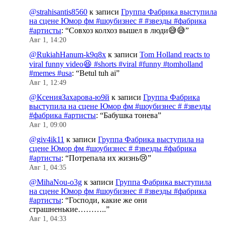
@strahisantis8560
к записи
Группа Фабрика выступила
на сцене Юмор фм #шоубизнес # #звезды #фабрика
#артисты
: “
Совхоз колхоз вышел в люди😅😅
”
Авг 1, 14:20
@RukiahHanum-k9q8x
к записи
Tom Holland reacts to
viral funny video😆 #shorts #viral #funny #tomholland
#memes #usa
: “
Betul tuh ai
”
Авг 1, 12:49
@КсенияЗахарова-ю9й
к записи
Группа Фабрика
выступила на сцене Юмор фм #шоубизнес # #звезды
#фабрика #артисты
: “
Бабушка тонева
”
Авг 1, 09:00
@giv4ik11
к записи
Группа Фабрика выступила на
сцене Юмор фм #шоубизнес # #звезды #фабрика
#артисты
: “
Потрепала их жизнь😢
”
Авг 1, 04:35
@MihaNou-o3g
к записи
Группа Фабрика выступила
на сцене Юмор фм #шоубизнес # #звезды #фабрика
#артисты
: “
Господи, какие же они
страшненькие………..
”
Авг 1, 04:33