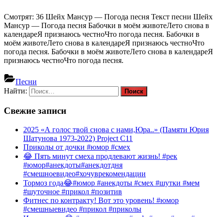
Смотрят: 36 Шейх Мансур — Погода песня Текст песни Шейх
Мансур — Погода песня Бабочки в моём животеЛето снова в
календареЯ признаюсь честноЧто погода песня. Бабочки в
моём животеЛето снова в календареЯ признаюсь честноЧто
погода песня. Бабочки в моём животеЛето снова в календареЯ
признаюсь честноЧто погода песня.
Песни
Найти:
Свежие записи
2025 «А голос твой снова с нами,Юра..» (Памяти Юрия
Шатунова 1973-2022) Project C11
Приколы от дочки #юмор #смех
😂 Пять минут смеха продлевают жизнь! #рек
#юмор#анекдоты#анекдотдня
#смешноевидео#хочуврекомендации
Тормоз года😂#юмор #анекдоты #смех #шутки #мем
#шуточное #прикол #позитив
Фитнес по контракту! Вот это уровень! #юмор
#смешныевидео #прикол #приколы