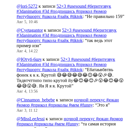
@lori-5272
к записи
52×3 #usesound #беритезвук
#3danimation #3d #подпишись #прикол #юмор
#ютубшортс #школа #лайк #tiktok
: “
Не правильно 159
”
Авг 5, 10:46
@Cyetagantor
к записи
52×3 #usesound #беритезвук
#3danimation #3d #подпишись #прикол #юмор
#ютубшортс #школа #лайк #tiktok
: “
так ведь этот
пример изи
”
Авг 4, 14:22
@Ютуб-6шч
к записи
52×3 #usesound #беритезвук
#3danimation #3d #подпишись #прикол #юмор
#ютубшортс #школа #лайк #tiktok
: “
Ебатаьвбвтвь
фонек к к к. Крутой 😅😂😅😂😅😂😊😂😮🎉😅.
Твдвтчттипо типо крутой йу😂😊😂😊🎉😮😂😊😂😮
😂😅😮😅. Яя Я я я. Крутой
”
Авг 4, 13:56
@Cinnamon_bebebe
к записи
ночной перекус #юкан
#юмор #прикол #приколы #мем #funny
: “
Это я
”
Авг 3, 11:12
@MissLeeJessi
к записи
ночной перекус #юкан #юмор
#прикол #приколы #мем #funny
: “
та самая история