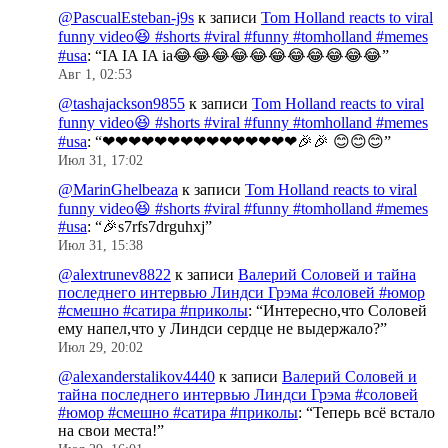
@PascualEsteban-j9s
к записи
Tom Holland reacts to viral
funny video😆 #shorts #viral #funny #tomholland #memes
#usa
: “
IA IA IA ia😂😂😂😂😂😂😂😂😂😂😂
”
Авг 1, 02:53
@tashajackson9855
к записи
Tom Holland reacts to viral
funny video😆 #shorts #viral #funny #tomholland #memes
#usa
: “
❤❤❤❤❤❤❤❤❤❤❤❤❤❤❤🎉🎉 😊😊😊
”
Июл 31, 17:02
@MarinGhelbeaza
к записи
Tom Holland reacts to viral
funny video😆 #shorts #viral #funny #tomholland #memes
#usa
: “
🎉s7rfs7drguhxj
”
Июл 31, 15:38
@alextrunev8822
к записи
Валерий Соловей и тайна
последнего интервью Линдси Грэма #соловей #юмор
#смешно #сатира #приколы
: “
Интересно,что Соловей
ему напел,что у Линдси сердце не выдержало?
”
Июл 29, 20:02
@alexanderstalikov4440
к записи
Валерий Соловей и
тайна последнего интервью Линдси Грэма #соловей
#юмор #смешно #сатира #приколы
: “
Теперь всё встало
на свои места!
”