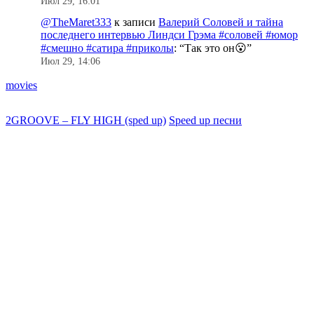
Июл 29, 16:01
@TheMaret333
к записи
Валерий Соловей и тайна
последнего интервью Линдси Грэма #соловей #юмор
#смешно #сатира #приколы
: “
Так это он😮
”
Июл 29, 14:06
movies
2GROOVE – FLY HIGH (sped up)
Speed up песни
В