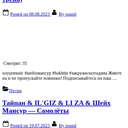
Posted on
08.08.2023
By
sound
Смотрят:
35
soyuzmusic #шейхмансур #bakhtin #закружилаэтадама Жмите
на и не пропускайте новинки! Подписывайтесь на наш …
Песни
Тайпан & IL'GIZ & LI ZA & Шейх
Мансур — Самолёты
Posted on
19.07.2023
By
sound