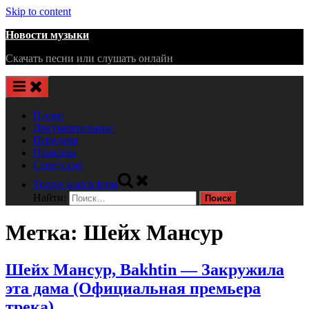
Skip to content
Новости музыки
Скачать песни или слушать онлайн
Песни
Документальные
Передачи
Приколы
Советские
Toggle search form
Найти:
Метка:
Шейх Мансур
Шейх Мансур, Bakhtin — Закружила
эта дама (Официальная премьера
трека)