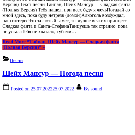
Версия) Текст песни Тайпан, Шейх Мансур — Сладкая фанта
(Полная Версия) Тебя нашел, при всех буду я жечьПогадай со
мной здесь, пока буду нетрезв (домой)Алкоголь возбуждал,
наш интересЧто за лютый замес, ты лучше всяких принцесс
Сладкая фанта и Санта-СтефанаТанцуешь так странно, пока
не усталаТебя не хватало, губами…
Read More
“Тайпан, Шейх Мансур — Сладкая фанта
(Полная Версия)”
»
Песни
Шейх Мансур — Погода песня
Posted on
25.07.2022
25.07.2022
By
sound