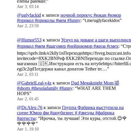
елены райман:
”
Авг 3, 03:14
@uglyfackid
к записи
ночной перекус #юкан #юмор
#прикол #приколы #мем #funny
: “
t.me/uglyfacekidos
”
Авг 2, 23:59
@Humor553
к записи
Уснул на диване а шаги выполнил
#прикол #мем #шагомер #нейроюмор #жиза #смех
: “
Стр
https://sprlv.link/e2klly1nПереходиhttps://fsveg.buzzcast.inf
invitecode=8XK2BNРеф 8XK2BNПереходи по ссылке.Оп
магазинах 🇺🇦.Инструкции есть на ютубеhttps://bitrefill.
egi3c2qtПотдержи канал донатом Tether trc…
”
Авг 2, 03:11
@GabrielLeal-v4z
к записи
Dad Megaknight Mom 🤣
#shorts #thesolafamily #funny
: “
WHAT ARE THEM
HOPS
”
Авг 2, 01:45
@Dr.Alex-76
к записи
Группа Фабрика выступила на
сцене Юмор фм #шоубизнес # #звезды #фабрика
#артисты
: “
Ирочка, ты лучшая! Эти куры, отстой.😊🌹
🌹🌹🌹🌹
”
Авг 1, 19:10