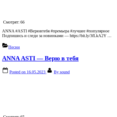
Смотрят:
66
ANNA #ASTI #Верювтебя #премьера #лучшее #популярное
Подпишись и следи за новинками — https://bit.ly/3fLkA2Y …
Песни
ANNA ASTI — Верю в тебя
Posted on
16.05.2023
By
sound
Смотрят:
65