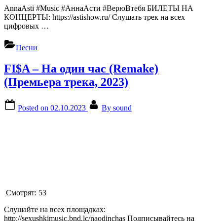
AnnaAsti #Music #АннаАсти #ВерюВтебя БИЛЕТЫ НА
КОНЦЕРТЫ: https://astishow.ru/ Слушать трек на всех
цифровых …
Песни
FI$A – На один час (Remake)
(Премьера трека, 2023)
Posted on
02.10.2023
By
sound
Смотрят:
53
Слушайте на всех площадках:
http://sexushkimusic.bnd.lc/naodinchas Подписывайтесь на