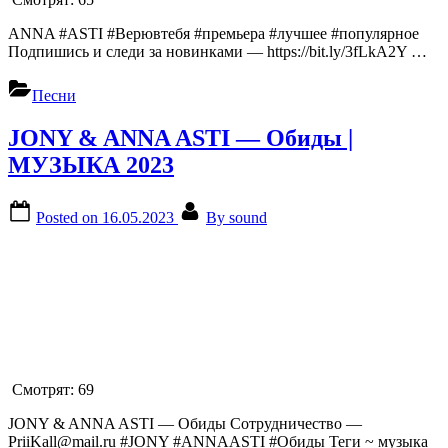
ANNA #ASTI #Верювтебя #премьера #лучшее #популярное
Подпишись и следи за новинками — https://bit.ly/3fLkA2Y …
Песни
JONY & ANNA ASTI — Обиды |
МУЗЫКА 2023
Posted on
16.05.2023
By
sound
Смотрят:
69
JONY & ANNA ASTI — Обиды Сотрудничество —
PriiKall@mail.ru #JONY #ANNAASTI #Обиды Теги ~ музыка