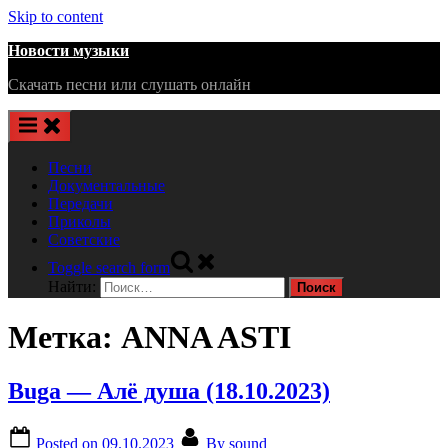
Skip to content
Новости музыки
Скачать песни или слушать онлайн
Песни
Документальные
Передачи
Приколы
Советские
Toggle search form
Найти:
Метка:
ANNA ASTI
Buga — Алё душа (18.10.2023)
Posted on
09.10.2023
By
sound