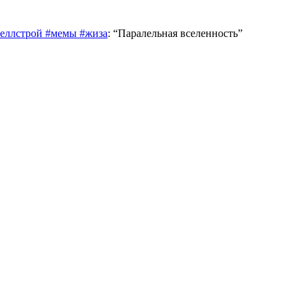
меллстрой #мемы #жиза
: “
Паралельная вселенность
”
M