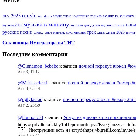
Метки
music
2023
zvukm
zvukm tv
zvukmtv
soyuz music
soyuzmusic
2022
rap
shorts
музыка в машину
нов
музыка для души
музыка песни
музыка 2022
русские песни
трек
смех
хиты 2023
союз мьюзик
хиты
союзмьюзик
шутки
Сокровища Императора на ТНТ
Последние комментарии
@Cinnamon_bebebe
к записи
ночной перекус #юкан #юм
Авг 3, 11:12
@MissLeeJessi
к записи
ночной перекус #юкан #юмор #
Авг 3, 03:14
@uglyfackid
к записи
ночной перекус #юкан #юмор #пр
Авг 2, 23:59
@Humor553
к записи
Уснул на диване а шаги выполнил
https://sprlv.link/e2klly1nПереходиhttps://fsveg.buzzc
🇺🇦.Инструкции есть на ютубеhttps://bitrefill.com/invit
Авг 2, 03:11