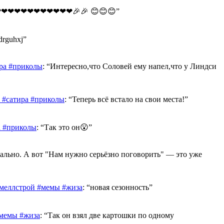
❤❤❤❤❤❤❤❤❤❤❤🎉🎉 😊😊😊
”
drguhxj
”
ра #приколы
: “
Интересно,что Соловей ему напел,что у Линдси
 #сатира #приколы
: “
Теперь всё встало на свои места!
”
а #приколы
: “
Так это он😮
”
ально. А вот "Нам нужно серьёзно поговорить" — это уже
#меллстрой #мемы #жиза
: “
новая сезонность
”
#мемы #жиза
: “
Так он взял две картошки по одному