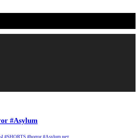
r #Asylum
 #SHORTS #horror #Asylum
нет