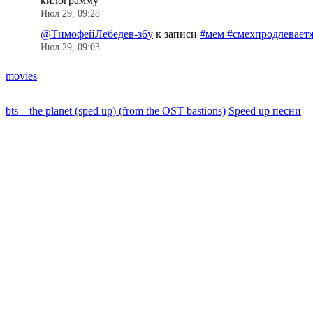
килограмму
”
Июл 29, 09:28
@ТимофейЛебедев-з6у
к записи
#мем #смехпродлевает
Июл 29, 09:03
movies
bts – the planet (sped up) (from the OST bastions)
Speed up песни