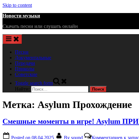
Skip to content
Новости музыки
Скачать песни или слушать онлайн
Песни
Документальные
Передачи
Приколы
Советские
Toggle search form
Найти:
Метка:
Asylum Прохождение
Смешные моменты в игре! Asylum 
Posted on
08.04.2025
By
sound
Комментариев
к запи