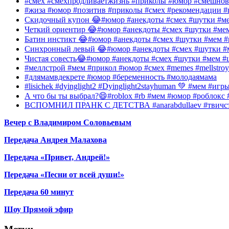
#смех #смехпродливаетжизнь #приколы #юмор #смешнов
#жиза #юмор #позитив #приколы #смех #рекомендации #
Скидочный купон 😂#юмор #анекдоты #смех #шутки #ме
Четкий ориентир 😂#юмор #анекдоты #смех #шутки #ме
Батин инстикт 😂#юмор #анекдоты #смех #шутки #мем #
Синхронный левый 😂#юмор #анекдоты #смех #шутки #м
Чистая совесть😂#юмор #анекдоты #смех #шутки #мем #
#меллстрой #мем #прикол #юмор #смех #memes #mellstroy
#длямамвдекрете #юмор #беременность #молодаямама
#lisichek #dyinglight2 #Dyinglight2stayhuman 💚 #мем #и
А что бы ты выбрал?😄#roblox #rb #мем #юмор #роблокс
ВСПОМНИЛ ПРАНК С ДЕТСТВА #anarabdullaev #твичстр
Вечер с Владимиром Соловьевым
Передача Андрея Малахова
Передача «Привет, Андрей!»
Передача «Песни от всей души!»
Передача 60 минут
Шоу Прямой эфир