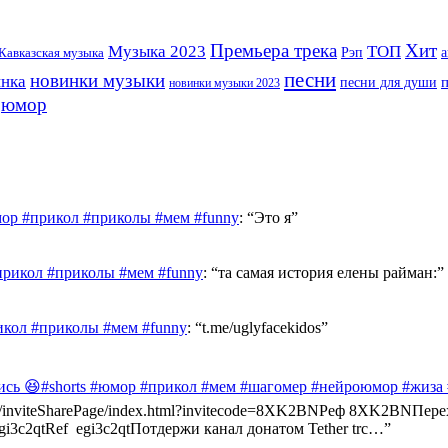
Премьера трека
Хит
Музыка 2023
ТОП
Рэп
Кавказская музыка
а
песни
новинки музыки
инка
песни для души
новинки музыки 2023
юмор
ор #прикол #приколы #мем #funny
: “
Это я
”
прикол #приколы #мем #funny
: “
та самая история елены райман:
”
икол #приколы #мем #funny
: “
t.me/uglyfacekidos
”
ись 😆#shorts #юмор #прикол #мем #шагомер #нейроюмор #жиза
ast.info/inviteSharePage/index.html?invitecode=8XK2BNРеф 8XK2BN
e/egi3c2qtRef egi3c2qtПотдержи канал донатом Tether trc…
”