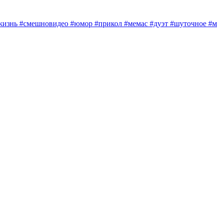
жизнь #смешновидео #юмор #прикол #мемас #дуэт #шуточное #