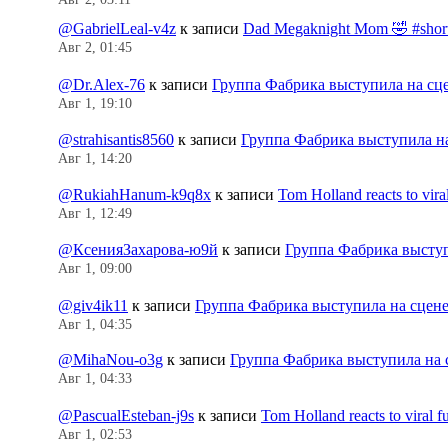
@GabrielLeal-v4z
к записи
Dad Megaknight Mom 🤣 #shorts
Авг 2, 01:45
@Dr.Alex-76
к записи
Группа Фабрика выступила на сц
Авг 1, 19:10
@strahisantis8560
к записи
Группа Фабрика выступила н
Авг 1, 14:20
@RukiahHanum-k9q8x
к записи
Tom Holland reacts to vir
Авг 1, 12:49
@КсенияЗахарова-ю9й
к записи
Группа Фабрика выступ
Авг 1, 09:00
@giv4ik11
к записи
Группа Фабрика выступила на сцен
Авг 1, 04:35
@MihaNou-o3g
к записи
Группа Фабрика выступила на 
Авг 1, 04:33
@PascualEsteban-j9s
к записи
Tom Holland reacts to viral 
Авг 1, 02:53