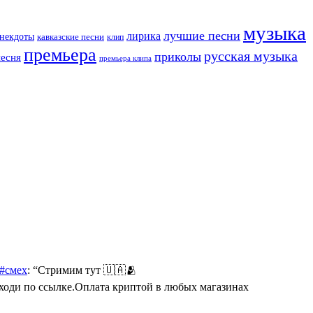
музыка
лучшие песни
лирика
некдоты
кавказские песни
клип
премьера
русская музыка
приколы
песня
премьера клипа
 #смех
: “
Стримим тут 🇺🇦🫂
Переходи по ссылке.Оплата криптой в любых магазинах