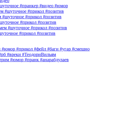
идео
шуточное #пранкер #видео #юмор
м #шуточное #прикол #позитив
м #шуточное #прикол #позитив
шуточное #прикол #позитив
ем #шуточное #прикол #позитив
шуточное #прикол #позитив
гры #юмор #прикол #фейл #баги #угар #смешно
 #рб #вреки #ТеодориВильям
им #юмор #пранк #анарабдулаев