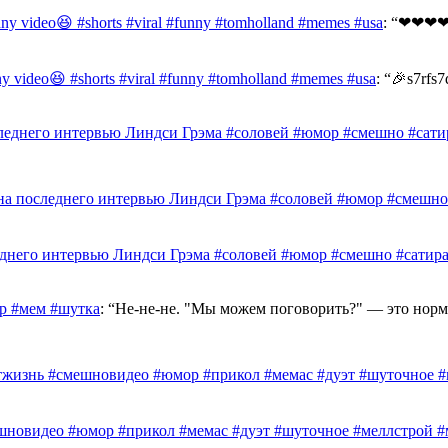
unny video😆 #shorts #viral #funny #tomholland #memes #usa
: “
❤❤❤❤
nny video😆 #shorts #viral #funny #tomholland #memes #usa
: “
🎉s7rfs7
леднего интервью Линдси Грэма #соловей #юмор #смешно #сати
на последнего интервью Линдси Грэма #соловей #юмор #смешно
еднего интервью Линдси Грэма #соловей #юмор #смешно #сатир
 #мем #шутка
: “
Не-не-не. "Мы можем поговорить?" — это норм
тжизнь #смешновидео #юмор #прикол #мемас #дуэт #шуточное 
шновидео #юмор #прикол #мемас #дуэт #шуточное #меллстрой 