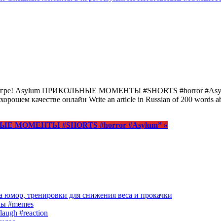
в игре! Asylum ПРИКОЛЬНЫЕ МОМЕНТЫ #SHORTS #horror #Asyl
м качестве онлайн Write an article in Russian of 200 word
НЫЕ МОМЕНТЫ #SHORTS #horror #Asylum”
»
 юмор, тренировки для снижения веса и прокачки
лы #memes
laugh #reaction