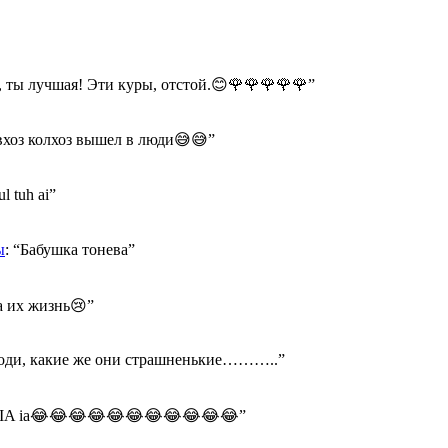
 ты лучшая! Эти куры, отстой.😊🌹🌹🌹🌹🌹
”
хоз колхоз вышел в люди😅😅
”
ul tuh ai
”
ы
: “
Бабушка тонева
”
а их жизнь😢
”
оди, какие же они страшненькие………..
”
A IA ia😂😂😂😂😂😂😂😂😂😂😂
”