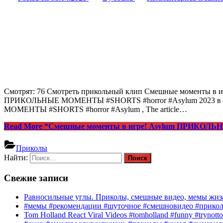
Смотрят: 76 Смотреть прикольный клип Смешные моменты 
ПРИКОЛЬНЫЕ МОМЕНТЫ #SHORTS #horror #Asylum 2023 в хороше
МОМЕНТЫ #SHORTS #horror #Asylum , The article…
Read More
“Смешные моменты в игре! Asylum ПРИКОЛЬ
Приколы
Найти:
Свежие записи
Равносильные углы. Приколы, смешные видео, мемы жиза
#мемы #рекомендации #шуточное #смешновидео #прико
Tom Holland React Viral Videos #tomholland #funny #trynotto