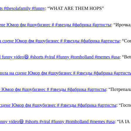
 #thesolafamily #funny
: “
WHAT ARE THEM HOPS
”
ене Юмор фм #шоубизнес # #звезды #фабрика #артисты
: “
Ирочка,
а сцене Юмор фм #шоубизнес # #звезды #фабрика #артисты
: “
Сов
al funny video😆 #shorts #viral #funny #tomholland #memes #usa
: “
Bet
ила на сцене Юмор фм #шоубизнес # #звезды #фабрика #артист
е Юмор фм #шоубизнес # #звезды #фабрика #артисты
: “
Потрепал
сцене Юмор фм #шоубизнес # #звезды #фабрика #артисты
: “
Госп
funny video😆 #shorts #viral #funny #tomholland #memes #usa
: “
IA I