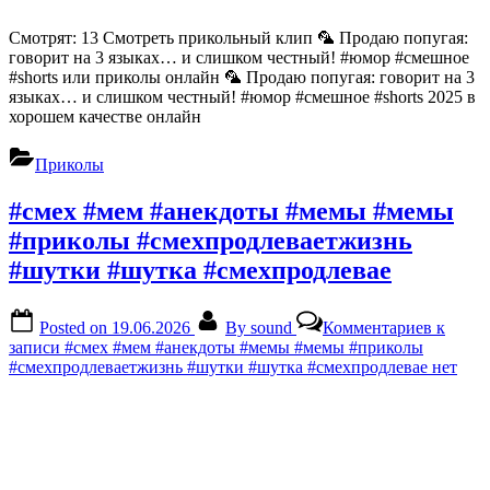
Смотрят: 13 Смотреть прикольный клип 🦜 Продаю попугая:
говорит на 3 языках… и слишком честный! #юмор #смешное
#shorts или приколы онлайн 🦜 Продаю попугая: говорит на 3
языках… и слишком честный! #юмор #смешное #shorts 2025 в
хорошем качестве онлайн
Приколы
#смех #мем #анекдоты #мемы #мемы
#приколы #смехпродлеваетжизнь
#шутки #шутка #смехпродлевае
Posted on
19.06.2026
By
sound
Комментариев
к
записи #смех #мем #анекдоты #мемы #мемы #приколы
#смехпродлеваетжизнь #шутки #шутка #смехпродлевае
нет