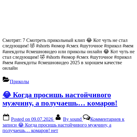
Смотрят: 7 Смотреть прикольный клип 😂 Кот чуть не стал
следующим! 🤣 #shorts #юмор #смех #шуточное #прикол #мем
#анекдоты #смешновидео или приколы онлайн 😂 Кот чуть не
стал следующим! 🤣 #shorts #юмор #смех #шуточное #прикол
#мем #анекдоты #смешновидео 2025 в хорошем качестве
онлайн
Приколы
😂 Когда просишь настойчивого
мужчину, а получаешь… комаров!
Posted on
09.07.2026
By
sound
Комментариев
к
записи 😂 Когда просишь настойчивого мужчину, а
получаешь… комаров!
нет