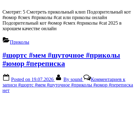
Смотрят: 5 Смотреть прикольный клип Подозрительный кот
#юмор #смех #приколы #cat или приколы онлайн
Подозрительный кот #юмор #смех #приколы #cat 2025 в
хорошем качестве онлайн
Приколы
#шортс #мем #шуточное #приколы
#юмор #переписка
Posted on
19.07.2026
By
sound
Комментариев
к
записи #шортс #мем #шуточное #приколы #юмор #переписка
нет