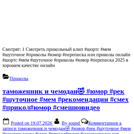
Смотрят: 1 Смотреть прикольный клип #шортс #мем
#шуточное #приколы #юмор #переписка или приколы онлайн
#шортс #мем #шуточное #приколы #юмор #переписка 2025 в
хорошем качестве онлайн
Приколы
таможенник и чемодан🤣 #юмор #рек
#шуточное #мем #рекомендации #смех
#прикол#юмор #смешновидео
Posted on
19.07.2026
By
sound
Комментариев
к
записи таможенник и чемодан🤣 #юмор #рек #шуточное #мем
#рекомендации #смех #прикол#юмор #смешновидео
нет