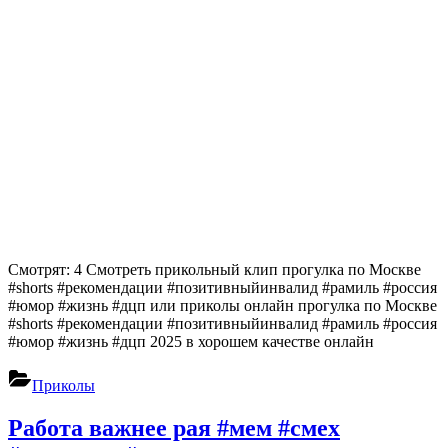
Смотрят: 4 Смотреть прикольный клип прогулка по Москве
#shorts #рекомендации #позитивныйинвалид #рамиль #россия
#юмор #жизнь #дцп или приколы онлайн прогулка по Москве
#shorts #рекомендации #позитивныйинвалид #рамиль #россия
#юмор #жизнь #дцп 2025 в хорошем качестве онлайн
Приколы
Работа важнее рая #мем #смех