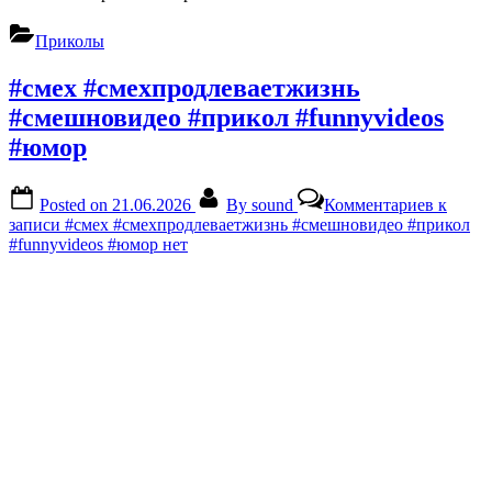
Приколы
#смех #смехпродлеваетжизнь
#смешновидео #прикол #funnyvideos
#юмор
Posted on
21.06.2026
By
sound
Комментариев
к
записи #смех #смехпродлеваетжизнь #смешновидео #прикол
#funnyvideos #юмор
нет