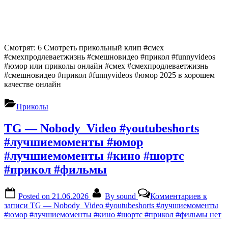
Смотрят: 6 Смотреть прикольный клип #смех
#смехпродлеваетжизнь #смешновидео #прикол #funnyvideos
#юмор или приколы онлайн #смех #смехпродлеваетжизнь
#смешновидео #прикол #funnyvideos #юмор 2025 в хорошем
качестве онлайн
Приколы
TG — Nobody_Video #youtubeshorts
#лучшиемоменты #юмор
#лучшиемоменты #кино #шортс
#прикол #фильмы
Posted on
21.06.2026
By
sound
Комментариев
к
записи TG — Nobody_Video #youtubeshorts #лучшиемоменты
#юмор #лучшиемоменты #кино #шортс #прикол #фильмы
нет