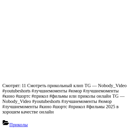
Смотрят: 11 Смотреть прикольный клип TG — Nobody_Video
#youtubeshorts #лучшиемоменты #юмор #лучшиемоменты
#кино #шортс #прикол #фильмы или приколы онлайн TG —
Nobody_Video #youtubeshorts #лучшиемоменты #юмор
#лучшиемоменты #кино #шортс #прикол #фильмы 2025 в
хорошем качестве онлайн
Приколы