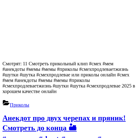
Смотрят: 11 Смотреть прикольный клип #смех #мем
#анекдоты #мемы #мемы #приколы #смехпродлеваетжизнь
#шутки #шутка #смехпродлевае или приколы онлайн #смех
#мем #анекдоты #мемы #мемы #приколы
#смехпродлеваетжизнь #шутки #шутка #смехпродлевае 2025 в
хорошем качестве онлайн
Приколы
Анекдот про двух черепах и пряник!
Смотреть до конца 🏜️