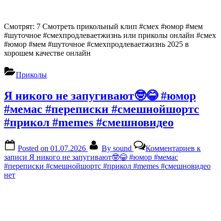
Смотрят: 7 Смотреть прикольный клип #смех #юмор #мем
#шуточное #смехпродлеваетжизнь или приколы онлайн #смех
#юмор #мем #шуточное #смехпродлеваетжизнь 2025 в
хорошем качестве онлайн
Приколы
Я никого не запугивают🤓😂 #юмор
#мемас #переписки #смешнойшортс
#прикол #memes #смешновидео
Posted on
01.07.2026
By
sound
Комментариев
к
записи Я никого не запугивают🤓😂 #юмор #мемас
#переписки #смешнойшортс #прикол #memes #смешновидео
нет