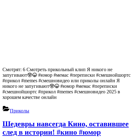
Смотрят: 6 Смотреть прикольный клип Я никого не
запугивают🤓😂 #юмор #мемас #переписки #смешнойшортс
#прикол #memes #смешновидео или приколы онлайн Я
никого не запугивают🤓😂 #юмор #мемас #переписки
#смешнойшортс #прикол #memes #смешновидео 2025 в
хорошем качестве онлайн
Приколы
Шедевры навсегда Кино, оставившее
след в истории! #кино #юмор