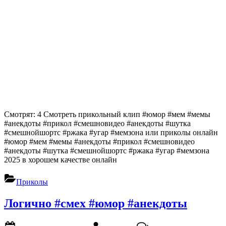
Смотрят: 4 Смотреть прикольный клип #юмор #мем #мемы
#анекдоты #прикол #смешновидео #анекдоты #шутка
#смешнойшортс #ржака #угар #мемзона или приколы онлайн
#юмор #мем #мемы #анекдоты #прикол #смешновидео
#анекдоты #шутка #смешнойшортс #ржака #угар #мемзона
2025 в хорошем качестве онлайн
Приколы
Логично #смех #юмор #анекдоты