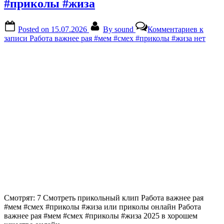
#приколы #жиза
Posted on
15.07.2026
By
sound
Комментариев
к
записи Работа важнее рая #мем #смех #приколы #жиза
нет
Смотрят: 7 Смотреть прикольный клип Работа важнее рая
#мем #смех #приколы #жиза или приколы онлайн Работа
важнее рая #мем #смех #приколы #жиза 2025 в хорошем