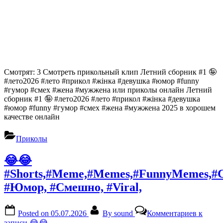
Смотрят: 3 Смотреть прикольный клип Летний сборник #1 🤪
#лето2026 #лето #прикол #жінка #девушка #юмор #funny
#гумор #смех #жена #мужжена или приколы онлайн Летний
сборник #1 🤪 #лето2026 #лето #прикол #жінка #девушка
#юмор #funny #гумор #смех #жена #мужжена 2025 в хорошем
качестве онлайн
Приколы
😂😂
#Shorts,#Meme,#Memes,#FunnyMemes,#
#Юмор, #Смешно, #Viral,
Posted on
05.07.2026
By
sound
Комментариев
к
записи 😂😂