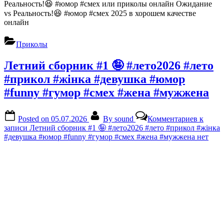
Реальность!😆 #юмор #смех или приколы онлайн Ожидание
vs Реальность!😆 #юмор #смех 2025 в хорошем качестве
онлайн
Приколы
Летний сборник #1 🤪 #лето2026 #лето
#прикол #жінка #девушка #юмор
#funny #гумор #смех #жена #мужжена
Posted on
05.07.2026
By
sound
Комментариев
к
записи Летний сборник #1 🤪 #лето2026 #лето #прикол #жінка
#девушка #юмор #funny #гумор #смех #жена #мужжена
нет