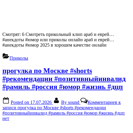
Смотрят: 6 Смотреть прикольный клип араб и еврей…
#анекдоты #юмор или приколы онлайн араб и еврей…
#анекдоты #юмор 2025 в хорошем качестве онлайн
Приколы
прогулка по Москве #shorts
#рекомендации #позитивныйинвалид
#рамиль #россия #юмор #жизнь #дцп
Posted on
17.07.2026
By
sound
Комментариев
к
записи прогулка по Москве #shorts #рекомендации
#позитивныйинвалид #рамиль #россия #юмор #жизнь #дцп
нет