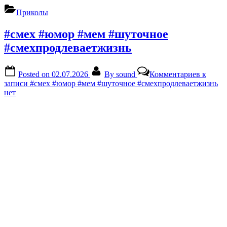
Приколы
#смех #юмор #мем #шуточное
#смехпродлеваетжизнь
Posted on
02.07.2026
By
sound
Комментариев
к
записи #смех #юмор #мем #шуточное #смехпродлеваетжизнь
нет