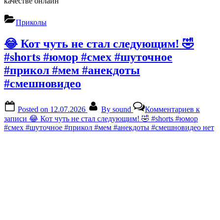
качестве онлайн
Приколы
😂 Кот чуть не стал следующим! 🤣
#shorts #юмор #смех #шуточное
#прикол #мем #анекдоты
#смешновидео
Posted on
12.07.2026
By
sound
Комментариев
к
записи 😂 Кот чуть не стал следующим! 🤣 #shorts #юмор
#смех #шуточное #прикол #мем #анекдоты #смешновидео
нет