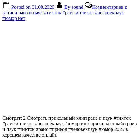
Posted on
01.08.2026
By
sound
Комментариев
к
записи раиз и паук #тикток #раис #прикол #человекпаук
#юмор
нет
Смотрят: 2 Смотреть прикольный клип раиз и паук #тикток
#раис #прикол #человекпаук #юмор или приколы онлайн раиз
и паук #тикток #раис #прикол #человекпаук #юмор 2025 в
хорошем качестве онлайн