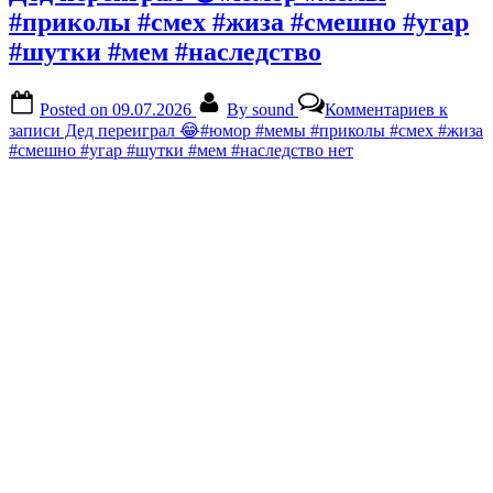
#приколы #смех #жиза #смешно #угар
#шутки #мем #наследство
Posted on
09.07.2026
By
sound
Комментариев
к
записи Дед переиграл 😂#юмор #мемы #приколы #смех #жиза
#смешно #угар #шутки #мем #наследство
нет