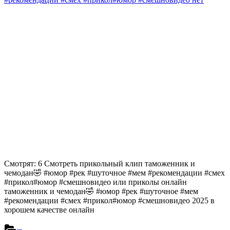
Смотрят: 6 Смотреть прикольный клип таможенник и
чемодан🤣 #юмор #рек #шуточное #мем #рекомендации #смех
#прикол#юмор #смешновидео или приколы онлайн
таможенник и чемодан🤣 #юмор #рек #шуточное #мем
#рекомендации #смех #прикол#юмор #смешновидео 2025 в
хорошем качестве онлайн