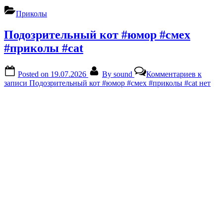
Приколы
Подозрительный кот #юмор #смех
#приколы #cat
Posted on
19.07.2026
By
sound
Комментариев
к
записи Подозрительный кот #юмор #смех #приколы #cat
нет