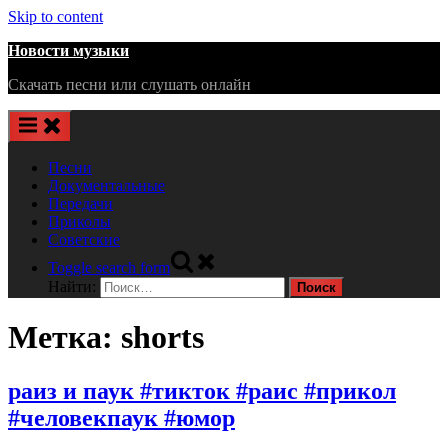
Skip to content
Новости музыки
Скачать песни или слушать онлайн
Песни
Документальные
Передачи
Приколы
Советские
Toggle search form
Найти:
Метка:
shorts
раиз и паук #тикток #раис #прикол
#человекпаук #юмор