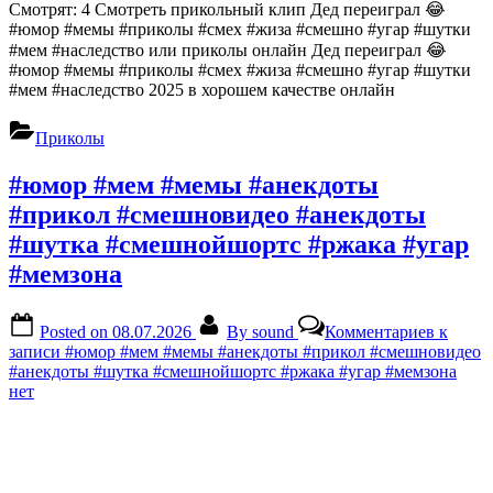
Смотрят: 4 Смотреть прикольный клип Дед переиграл 😂
#юмор #мемы #приколы #смех #жиза #смешно #угар #шутки
#мем #наследство или приколы онлайн Дед переиграл 😂
#юмор #мемы #приколы #смех #жиза #смешно #угар #шутки
#мем #наследство 2025 в хорошем качестве онлайн
Приколы
#юмор #мем #мемы #анекдоты
#прикол #смешновидео #анекдоты
#шутка #смешнойшортс #ржака #угар
#мемзона
Posted on
08.07.2026
By
sound
Комментариев
к
записи #юмор #мем #мемы #анекдоты #прикол #смешновидео
#анекдоты #шутка #смешнойшортс #ржака #угар #мемзона
нет