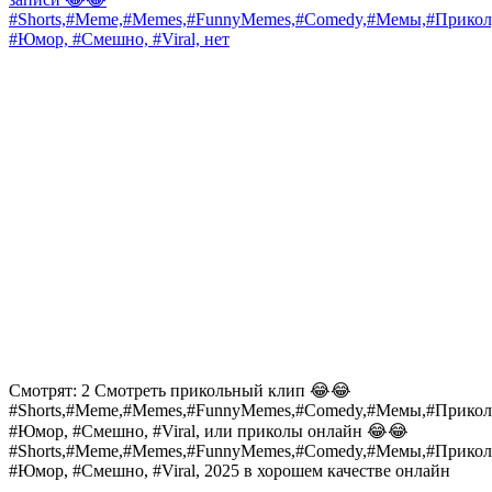
#Shorts,#Meme,#Memes,#FunnyMemes,#Comedy,#Мемы,#Прикол
#Юмор, #Смешно, #Viral,
нет
Смотрят: 2 Смотреть прикольный клип 😂😂
#Shorts,#Meme,#Memes,#FunnyMemes,#Comedy,#Мемы,#Прикол
#Юмор, #Смешно, #Viral, или приколы онлайн 😂😂
#Shorts,#Meme,#Memes,#FunnyMemes,#Comedy,#Мемы,#Прикол
#Юмор, #Смешно, #Viral, 2025 в хорошем качестве онлайн