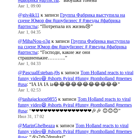
#фабрика #артисты
: “
Бабушка тонева
”
Авг 1, 09:00
@giv4ik11
к записи
Группа Фабрика выступила на
сцене Юмор фм #шоубизнес # #звезды #фабрика
#артисты
: “
Потрепала их жизнь😢
”
Авг 1, 04:35
@MihaNou-o3g
к записи
Группа Фабрика выступила
на сцене Юмор фм #шоубизнес # #звезды #фабрика
#артисты
: “
Господи, какие же они
страшненькие………..
”
Авг 1, 04:33
@PascualEsteban-j9s
к записи
Tom Holland reacts to viral
funny video😆 #shorts #viral #funny #tomholland #memes
#usa
: “
IA IA IA ia😂😂😂😂😂😂😂😂😂😂😂
”
Авг 1, 02:53
@tashajackson9855
к записи
Tom Holland reacts to viral
funny video😆 #shorts #viral #funny #tomholland #memes
#usa
: “
❤❤❤❤❤❤❤❤❤❤❤❤❤❤❤🎉🎉 😊😊😊
”
Июл 31, 17:02
@MarinGhelbeaza
к записи
Tom Holland reacts to viral
funny video😆 #shorts #viral #funny #tomholland #memes
#usa
: “
🎉s7rfs7drguhxj
”