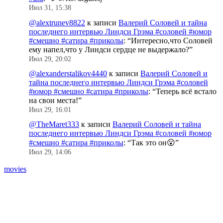
Июл 31, 15:38
@alextrunev8822
к записи
Валерий Соловей и тайна
последнего интервью Линдси Грэма #соловей #юмор
#смешно #сатира #приколы
: “
Интересно,что Соловей
ему напел,что у Линдси сердце не выдержало?
”
Июл 29, 20:02
@alexanderstalikov4440
к записи
Валерий Соловей и
тайна последнего интервью Линдси Грэма #соловей
#юмор #смешно #сатира #приколы
: “
Теперь всё встало
на свои места!
”
Июл 29, 16:01
@TheMaret333
к записи
Валерий Соловей и тайна
последнего интервью Линдси Грэма #соловей #юмор
#смешно #сатира #приколы
: “
Так это он😮
”
Июл 29, 14:06
movies