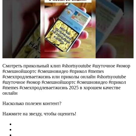
Смотреть прикольный клип #shortsyoutube #шуточное #юмор
#смешнойшортс #смешновидео #прикол #memes
#смехпродлеваетжизнь или приколы онлайн #shortsyoutube
#шуточное #юмор #смешнойшортс #смешновидео #прикол
#memes #смехпродлеваетжизнь 2025 в хорошем качестве
онлайн
Насколько полезен контент?
Нажмите на звезду, чтобы оценить!