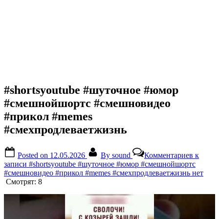
#shortsyoutube #шуточное #юмор
#смешнойшортс #смешновидео
#прикол #memes
#смехпродлеваетжизнь
Posted on
12.05.2026
By
sound
Комментариев
к
записи #shortsyoutube #шуточное #юмор #смешнойшортс
#смешновидео #прикол #memes #смехпродлеваетжизнь
нет
Смотрят:
8