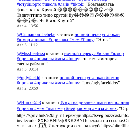
#ютубшортс #школа #лайк #tiktok
: “
Ебатаьвбвтвь
фонек к к к. Крутой 😅😂😅😂😅😂😊😂😮🎉😅.
Твдвтчттипо типо крутой йу😂😊😂😊🎉😮😂😊😂😮
😂😅😮😅. Яя Я я я. Крутой
”
Авг 4, 13:56
@Cinnamon_bebebe
к записи
ночной перекус #юкан
#юмор #прикол #приколы #мем #funny
: “
Это я
”
Авг 3, 11:12
@MissLeeJessi
к записи
ночной перекус #юкан #юмор
#прикол #приколы #мем #funny
: “
та самая история
елены райман:
”
Авг 3, 03:14
@uglyfackid
к записи
ночной перекус #юкан #юмор
#прикол #приколы #мем #funny
: “
t.me/uglyfacekidos
”
Авг 2, 23:59
@Humor553
к записи
Уснул на диване а шаги выполнил
#прикол #мем #шагомер #нейроюмор #жиза #смех
: “
Стр
https://sprlv.link/e2klly1nПереходиhttps://fsveg.buzzcast.inf
invitecode=8XK2BNРеф 8XK2BNПереходи по ссылке.Оп
магазинах 🇺🇦.Инструкции есть на ютубеhttps://bitrefill.