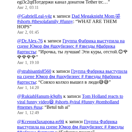
egi3c2qtПотдержи канал донатом Tether trc…
”
Авг 2, 03:11
@GabrielLeal-v4z
к записи
Dad Megaknight Mom 🤣
#shorts #thesolafamily #funny
: “
WHAT ARE THEM
HOPS
”
Авг 2, 01:45
@Dr.Alex-76
к записи
Группа Фабрика выступила на
сцене Юмор фм #шоубизнес # #звезды #фабрика
#артисты
: “
Ирочка, ты лучшая! Эти куры, отстой.😊🌹
🌹🌹🌹🌹
”
Авг 1, 19:10
@strahisantis8560
к записи
Группа Фабрика выступила
на сцене Юмор фм #шоубизнес # #звезды #фабрика
#артисты
: “
Совхоз колхоз вышел в люди😅😅
”
Авг 1, 14:20
@RukiahHanum-k9q8x
к записи
Tom Holland reacts to
viral funny video😆 #shorts #viral #funny #tomholland
#memes #usa
: “
Betul tuh ai
”
Авг 1, 12:49
@КсенияЗахарова-ю9й
к записи
Группа Фабрика
выступила на сцене Юмор фм #шоубизнес # #звезды