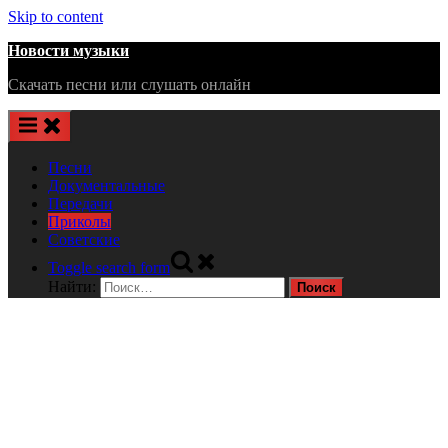
Skip to content
Новости музыки
Скачать песни или слушать онлайн
Песни
Документальные
Передачи
Приколы
Советские
Toggle search form
Найти: