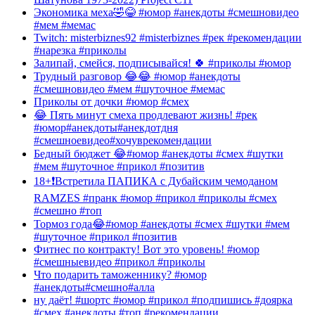
Экономика меха🤣😂 #юмор #анекдоты #смешновидео
#мем #мемас
Twitch: misterbiznes92 #misterbiznes #рек #рекомендации
#нарезка #приколы
Залипай, смейся, подписывайся! 🍀 #приколы #юмор
Трудный разговор 😂😂 #юмор #анекдоты
#смешновидео #мем #шуточное #мемас
Приколы от дочки #юмор #смех
😂 Пять минут смеха продлевают жизнь! #рек
#юмор#анекдоты#анекдотдня
#смешноевидео#хочуврекомендации
Бедный бюджет 😂#юмор #анекдоты #смех #шутки
#мем #шуточное #прикол #позитив
18+❗️Встретила ПАПИКА с Дубайским чемоданом
RAMZES #пранк #юмор #прикол #приколы #смех
#смешно #топ
Тормоз года😂#юмор #анекдоты #смех #шутки #мем
#шуточное #прикол #позитив
Фитнес по контракту! Вот это уровень! #юмор
#смешныевидео #прикол #приколы
Что подарить таможеннику? #юмор
#анекдоты#смешно#алла
ну даёт! #шортс #юмор #прикол #подпишись #доярка
#смех #анекдоты #топ #рекомендации