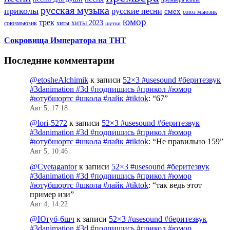
русская музыка
приколы
русские песни
смех
союз мьюзик
юмор
трек
хиты 2023
хиты
союзмьюзик
шутки
Сокровища Императора на ТНТ
Последние комментарии
@etosheAlchimik
к записи
52×3 #usesound #беритезвук
#3danimation #3d #подпишись #прикол #юмор
#ютубшортс #школа #лайк #tiktok
: “
67
”
Авг 5, 17:18
@lori-5272
к записи
52×3 #usesound #беритезвук
#3danimation #3d #подпишись #прикол #юмор
#ютубшортс #школа #лайк #tiktok
: “
Не правильно 159
”
Авг 5, 10:46
@Cyetagantor
к записи
52×3 #usesound #беритезвук
#3danimation #3d #подпишись #прикол #юмор
#ютубшортс #школа #лайк #tiktok
: “
так ведь этот
пример изи
”
Авг 4, 14:22
@Ютуб-6шч
к записи
52×3 #usesound #беритезвук
#3danimation #3d #подпишись #прикол #юмор