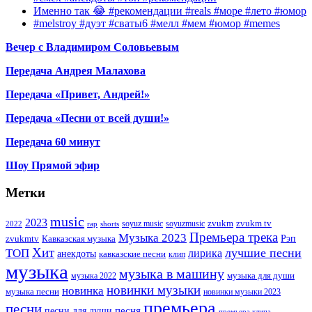
Именно так 😂 #рекомендации #reals #море #лето #юмор
#melstroy #дуэт #сваты6 #мелл #мем #юмор #memes
Вечер с Владимиром Соловьевым
Передача Андрея Малахова
Передача «Привет, Андрей!»
Передача «Песни от всей души!»
Передача 60 минут
Шоу Прямой эфир
Метки
music
2023
zvukm
zvukm tv
soyuz music
soyuzmusic
2022
rap
shorts
Премьера трека
Музыка 2023
Рэп
zvukmtv
Кавказская музыка
Хит
лучшие песни
ТОП
лирика
анекдоты
кавказские песни
клип
музыка
музыка в машину
музыка для души
музыка 2022
новинки музыки
новинка
музыка песни
новинки музыки 2023
премьера
песни
песни для души
песня
премьера клипа