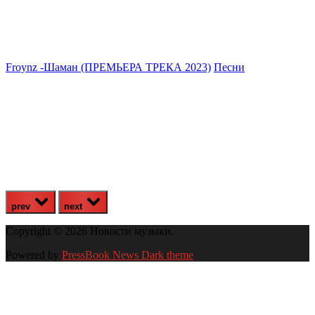
Froynz -Шаман (ПРЕМЬЕРА ТРЕКА 2023)
Песни

#
prev
next
Copyright © 2026 Новости музыки.
Powered by
PressBook News Dark theme