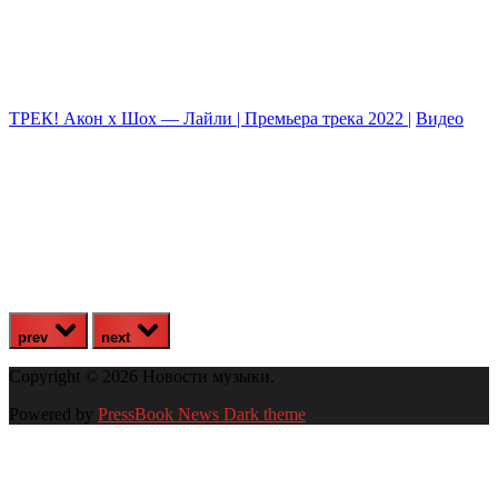
ТРЕК! Акон х Шох — Лайли | Премьера трека 2022 |
Видео
J
prev
next
Copyright © 2026 Новости музыки.
Powered by
PressBook News Dark theme