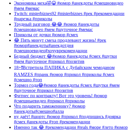
Экономика меха🤣😂 #юмор #анекдоты #смешновидео
#мем #мемас
Twitch: misterbiznes92 #misterbiznes #рек #рекомендации
#нарезка #приколы
Трудный разговор 😂😂 #юмор #анекдоты
#смешновидео #мем #шуточное #мемас
Приколы от дочки #юмор #смех
😂 Пять минут смеха продлевают жизнь! #рек
#юмор#анекдоты#анекдотдня
#смешноевидео#хочуврекомендации
Бедный бюджет 😂#юмор #анекдоты #смех #шутки
#мем #шуточное #прикол #позитив
18+❗️Встретила ПАПИКА с Дубайским чемоданом
RAMZES #пранк #юмор #прикол #приколы #смех
#смешно #топ
Тормоз года😂#юмор #анекдоты #смех #шутки #мем
#шуточное #прикол #позитив
Фитнес по контракту! Вот это уровень! #юмор
#смешныевидео #прикол #приколы
Что подарить таможеннику? #юмор
#анекдоты#смешно#алла
ну даёт! #шортс #юмор #прикол #подпишись #доярка
#смех #анекдоты #топ #рекомендации
Именно так 😂 #рекомендации #reals #море #лето #юмор