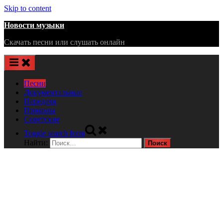
Skip to content
Новости музыки
Скачать песни или слушать онлайн
Песни
Документальные
Передачи
Приколы
Советские
Toggle search form
Найти: