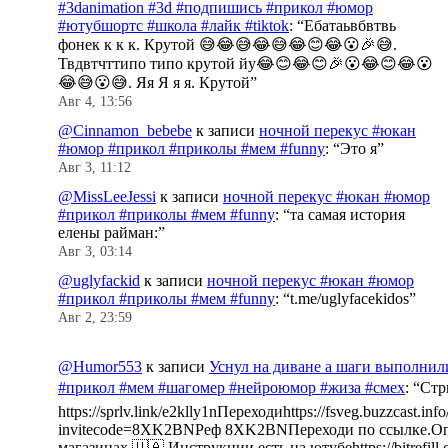
#3danimation #3d #подпишись #прикол #юмор
#ютубшортс #школа #лайк #tiktok
: “
Ебатаьвбвтвь
фонек к к к. Крутой 😅😂😅😂😅😂😊😂😮🎉😅.
Твдвтчттипо типо крутой йу😂😊😂😊🎉😮😂😊😂😮
😂😅😮😅. Яя Я я я. Крутой
”
Авг 4, 13:56
@Cinnamon_bebebe
к записи
ночной перекус #юкан
#юмор #прикол #приколы #мем #funny
: “
Это я
”
Авг 3, 11:12
@MissLeeJessi
к записи
ночной перекус #юкан #юмор
#прикол #приколы #мем #funny
: “
та самая история
елены райман:
”
Авг 3, 03:14
@uglyfackid
к записи
ночной перекус #юкан #юмор
#прикол #приколы #мем #funny
: “
t.me/uglyfacekidos
”
Авг 2, 23:59
@Humor553
к записи
Уснул на диване а шаги выполнил
#прикол #мем #шагомер #нейроюмор #жиза #смех
: “
Стр
https://sprlv.link/e2klly1nПереходиhttps://fsveg.buzzcast.inf
invitecode=8XK2BNРеф 8XK2BNПереходи по ссылке.Оп
магазинах 🇺🇦.Инструкции есть на ютубеhttps://bitrefill.