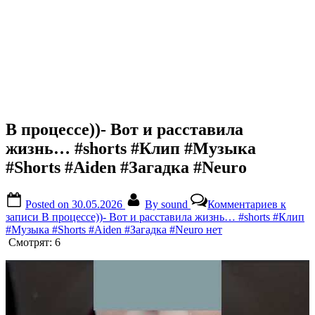
В процессе))- Вот и расставила
жизнь… #shorts #Клип #Музыка
#Shorts #Aiden #Загадка #Neuro
Posted on
30.05.2026
By
sound
Комментариев
к
записи В процессе))- Вот и расставила жизнь… #shorts #Клип
#Музыка #Shorts #Aiden #Загадка #Neuro
нет
Смотрят:
6