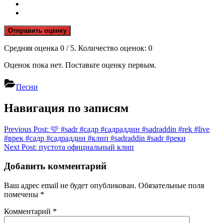
Отправить оценку
Средняя оценка
0
/ 5. Количество оценок:
0
Оценок пока нет. Поставьте оценку первым.
Песни
Навигация по записям
Previous Post:
🩷 #sadr #садр #садраддин #sadraddin #rek #live
#врек #садр #садраддин #клип #sadraddin #sadr #реки
Next Post:
пусᴛоᴛа официальный клип
Добавить комментарий
Ваш адрес email не будет опубликован.
Обязательные поля
помечены
*
Комментарий
*