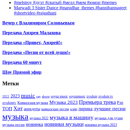
#melstroy #дуэт #сваты6 #мелл #мем #юмор #memes
Marwadi 3 Sister Dance #marudhar_themes #bannibannageet
#shortvideo #rajasthani
Вечер с Владимиром Соловьевым
Передача Андрея Малахова
Передача «Привет, Андрей!»
Передача «Песни от всей души!»
Передача 60 минут
Шоу Прямой эфир
Метки
music
2023
zvukm
zvukm tv
soyuz music
soyuzmusic
2022
rap
shorts
Премьера трека
Музыка 2023
Рэп
zvukmtv
Кавказская музыка
Хит
лучшие песни
ТОП
лирика
анекдоты
кавказские песни
клип
музыка
музыка в машину
музыка для души
музыка 2022
новинки музыки
новинка
музыка песни
новинки музыки 2023