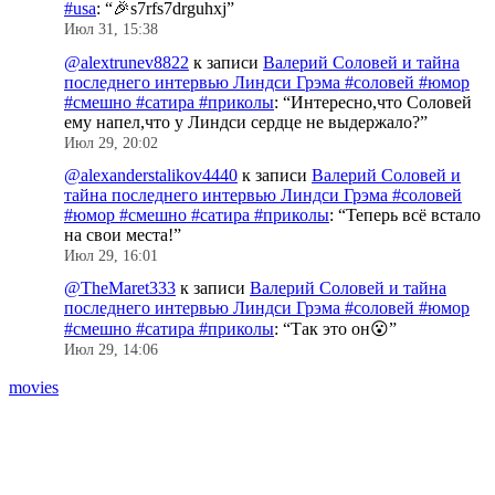
#usa
: “
🎉s7rfs7drguhxj
”
Июл 31, 15:38
@alextrunev8822
к записи
Валерий Соловей и тайна
последнего интервью Линдси Грэма #соловей #юмор
#смешно #сатира #приколы
: “
Интересно,что Соловей
ему напел,что у Линдси сердце не выдержало?
”
Июл 29, 20:02
@alexanderstalikov4440
к записи
Валерий Соловей и
тайна последнего интервью Линдси Грэма #соловей
#юмор #смешно #сатира #приколы
: “
Теперь всё встало
на свои места!
”
Июл 29, 16:01
@TheMaret333
к записи
Валерий Соловей и тайна
последнего интервью Линдси Грэма #соловей #юмор
#смешно #сатира #приколы
: “
Так это он😮
”
Июл 29, 14:06
movies