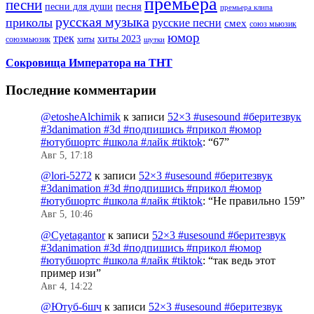
премьера
песни
песни для души
песня
премьера клипа
русская музыка
приколы
русские песни
смех
союз мьюзик
юмор
трек
хиты 2023
хиты
союзмьюзик
шутки
Сокровища Императора на ТНТ
Последние комментарии
@etosheAlchimik
к записи
52×3 #usesound #беритезвук
#3danimation #3d #подпишись #прикол #юмор
#ютубшортс #школа #лайк #tiktok
: “
67
”
Авг 5, 17:18
@lori-5272
к записи
52×3 #usesound #беритезвук
#3danimation #3d #подпишись #прикол #юмор
#ютубшортс #школа #лайк #tiktok
: “
Не правильно 159
”
Авг 5, 10:46
@Cyetagantor
к записи
52×3 #usesound #беритезвук
#3danimation #3d #подпишись #прикол #юмор
#ютубшортс #школа #лайк #tiktok
: “
так ведь этот
пример изи
”
Авг 4, 14:22
@Ютуб-6шч
к записи
52×3 #usesound #беритезвук