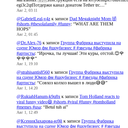
egi3c2qtПотдержи канал донатом Tether trc…
”
Авг 2, 03:11
@GabrielLeal-v4z
к записи
Dad Megaknight Mom 🤣
#shorts #thesolafamily #funny
: “
WHAT ARE THEM
HOPS
”
Авг 2, 01:45
@Dr.Alex-76
к записи
Группа Фабрика выступила на
сцене Юмор фм #шоубизнес # #звезды #фабрика
#артисты
: “
Ирочка, ты лучшая! Эти куры, отстой.😊🌹
🌹🌹🌹🌹
”
Авг 1, 19:10
@strahisantis8560
к записи
Группа Фабрика выступила
на сцене Юмор фм #шоубизнес # #звезды #фабрика
#артисты
: “
Совхоз колхоз вышел в люди😅😅
”
Авг 1, 14:20
@RukiahHanum-k9q8x
к записи
Tom Holland reacts to
viral funny video😆 #shorts #viral #funny #tomholland
#memes #usa
: “
Betul tuh ai
”
Авг 1, 12:49
@КсенияЗахарова-ю9й
к записи
Группа Фабрика
выступила на сцене Юмор фм #шоубизнес # #звезды