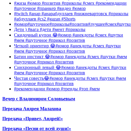
#жиза #юмор #позитив #приколы #смех #рекомендации
#шуточное #пранкер #видео #юмор
#twitch #анар #анарабдуллаев #нижневартовск #приколы
#абдуллаев #cs2 #gazan #Shorts
#юмор#шуточное#приколы#позитив#лучшее#смех#шутк
Дети ) #вага #дети #мент #приколы
Скидочный купон 😂#юмор #анекдоты #смех #шутки
#мем #шуточное #прикол #позитив
Четкий ориентир 😂#юмор #анекдоты #смех #шутки
#мем #шуточное #прикол #позитив
Батин инстикт 😂#юмор #анекдоты #смех #шутки #мем
#шуточное #прикол #позитив
Синхронный левый 😂#юмор #анекдоты #смех #шутки
#мем #шуточное #прикол #позитив
Чистая совесть😂#юмор #анекдоты #смех #шутки #мем
#шуточное #прикол #позитив
#рекомендации #юмор #тренды #топ #мем
Вечер с Владимиром Соловьевым
Передача Андрея Малахова
Передача «Привет, Андрей!»
Передача «Песни от всей души!»