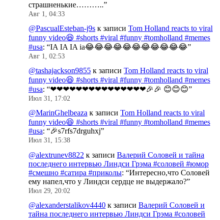
страшненькие………..
”
Авг 1, 04:33
@PascualEsteban-j9s
к записи
Tom Holland reacts to viral
funny video😆 #shorts #viral #funny #tomholland #memes
#usa
: “
IA IA IA ia😂😂😂😂😂😂😂😂😂😂😂
”
Авг 1, 02:53
@tashajackson9855
к записи
Tom Holland reacts to viral
funny video😆 #shorts #viral #funny #tomholland #memes
#usa
: “
❤❤❤❤❤❤❤❤❤❤❤❤❤❤❤🎉🎉 😊😊😊
”
Июл 31, 17:02
@MarinGhelbeaza
к записи
Tom Holland reacts to viral
funny video😆 #shorts #viral #funny #tomholland #memes
#usa
: “
🎉s7rfs7drguhxj
”
Июл 31, 15:38
@alextrunev8822
к записи
Валерий Соловей и тайна
последнего интервью Линдси Грэма #соловей #юмор
#смешно #сатира #приколы
: “
Интересно,что Соловей
ему напел,что у Линдси сердце не выдержало?
”
Июл 29, 20:02
@alexanderstalikov4440
к записи
Валерий Соловей и
тайна последнего интервью Линдси Грэма #соловей