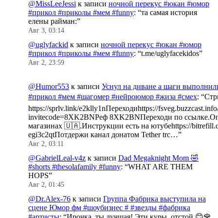
@MissLeeJessi
к записи
ночной перекус #юкан #юмор
#прикол #приколы #мем #funny
: “
та самая история
елены райман:
”
Авг 3, 03:14
@uglyfackid
к записи
ночной перекус #юкан #юмор
#прикол #приколы #мем #funny
: “
t.me/uglyfacekidos
”
Авг 2, 23:59
@Humor553
к записи
Уснул на диване а шаги выполнил
#прикол #мем #шагомер #нейроюмор #жиза #смех
: “
Стр
https://sprlv.link/e2klly1nПереходиhttps://fsveg.buzzcast.inf
invitecode=8XK2BNРеф 8XK2BNПереходи по ссылке.Оп
магазинах 🇺🇦.Инструкции есть на ютубеhttps://bitrefill.
egi3c2qtПотдержи канал донатом Tether trc…
”
Авг 2, 03:11
@GabrielLeal-v4z
к записи
Dad Megaknight Mom 🤣
#shorts #thesolafamily #funny
: “
WHAT ARE THEM
HOPS
”
Авг 2, 01:45
@Dr.Alex-76
к записи
Группа Фабрика выступила на
сцене Юмор фм #шоубизнес # #звезды #фабрика
#артисты
: “
Ирочка, ты лучшая! Эти куры, отстой.😊🌹