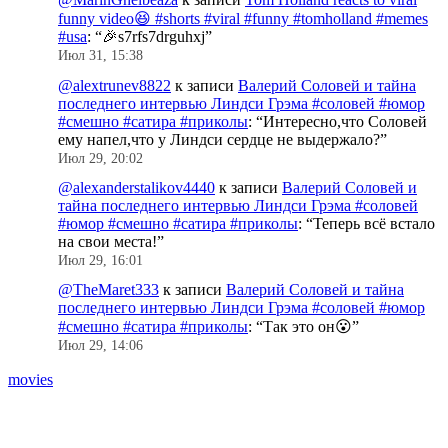
funny video😆 #shorts #viral #funny #tomholland #memes
#usa
: “
🎉s7rfs7drguhxj
”
Июл 31, 15:38
@alextrunev8822
к записи
Валерий Соловей и тайна
последнего интервью Линдси Грэма #соловей #юмор
#смешно #сатира #приколы
: “
Интересно,что Соловей
ему напел,что у Линдси сердце не выдержало?
”
Июл 29, 20:02
@alexanderstalikov4440
к записи
Валерий Соловей и
тайна последнего интервью Линдси Грэма #соловей
#юмор #смешно #сатира #приколы
: “
Теперь всё встало
на свои места!
”
Июл 29, 16:01
@TheMaret333
к записи
Валерий Соловей и тайна
последнего интервью Линдси Грэма #соловей #юмор
#смешно #сатира #приколы
: “
Так это он😮
”
Июл 29, 14:06
movies