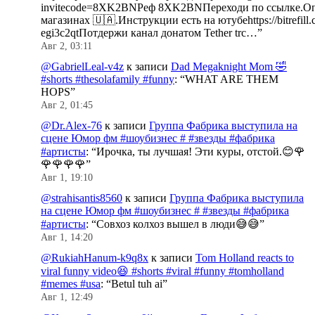
invitecode=8XK2BNРеф 8XK2BNПереходи по ссылке.Оп
магазинах 🇺🇦.Инструкции есть на ютубеhttps://bitrefill.
egi3c2qtПотдержи канал донатом Tether trc…
”
Авг 2, 03:11
@GabrielLeal-v4z
к записи
Dad Megaknight Mom 🤣
#shorts #thesolafamily #funny
: “
WHAT ARE THEM
HOPS
”
Авг 2, 01:45
@Dr.Alex-76
к записи
Группа Фабрика выступила на
сцене Юмор фм #шоубизнес # #звезды #фабрика
#артисты
: “
Ирочка, ты лучшая! Эти куры, отстой.😊🌹
🌹🌹🌹🌹
”
Авг 1, 19:10
@strahisantis8560
к записи
Группа Фабрика выступила
на сцене Юмор фм #шоубизнес # #звезды #фабрика
#артисты
: “
Совхоз колхоз вышел в люди😅😅
”
Авг 1, 14:20
@RukiahHanum-k9q8x
к записи
Tom Holland reacts to
viral funny video😆 #shorts #viral #funny #tomholland
#memes #usa
: “
Betul tuh ai
”
Авг 1, 12:49