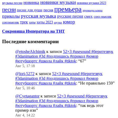
новинки музыки
новинка
музыка песни
новинки музыки 2023
премьера
песни
песни для души
песня
премьера клипа
русская музыка
приколы
русские песни
смех
союз мьюзик
юмор
трек
хиты 2023
хиты
союзмьюзик
шутки
Сокровища Императора на ТНТ
Последние комментарии
@etosheAlchimik
к записи
52×3 #usesound #беритезвук
#3danimation #3d #подпишись #прикол #юмор
#ютубшортс #школа #лайк #tiktok
: “
67
”
Авг 5, 17:18
@lori-5272
к записи
52×3 #usesound #беритезвук
#3danimation #3d #подпишись #прикол #юмор
#ютубшортс #школа #лайк #tiktok
: “
Не правильно 159
”
Авг 5, 10:46
@Cyetagantor
к записи
52×3 #usesound #беритезвук
#3danimation #3d #подпишись #прикол #юмор
#ютубшортс #школа #лайк #tiktok
: “
так ведь этот
пример изи
”
Авг 4, 14:22