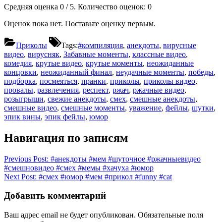
Средняя оценка
0
/ 5. Количество оценок:
0
Оценок пока нет. Поставьте оценку первым.
Приколы
Tags:
#компиляция
,
анекдоты
,
вирусные
видео
,
вирусняк
,
Забавные моменты
,
классные видео
,
комедия
,
крутые видео
,
крутые моменты
,
неожиданные
концовки
,
неожиданный финал
,
неудачные моменты
,
победы
,
подборка
,
посмеяться
,
пранки
,
приколы
,
приколы видео
,
провалы
,
развлечения
,
респект
,
ржач
,
ржачные видео
,
розыгрыши
,
свежие анекдоты
,
смех
,
смешные анекдоты
,
смешные видео
,
смешные моменты
,
уважение
,
фейлы
,
шутки
,
эпик вины
,
эпик фейлы
,
юмор
Навигация по записям
Previous Post:
#анекдоты #мем #шуточное #ржачныевидео
#смешновидео #смех #мемы #хачуха #юмор
Next Post:
#смех #юмор #мем #прикол #funny #cat
Добавить комментарий
Ваш адрес email не будет опубликован.
Обязательные поля