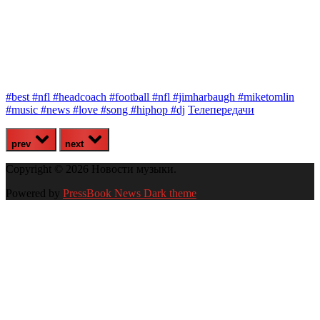
#best #nfl #headcoach #football #nfl #jimharbaugh #miketomlin
Ю
#music #news #love #song #hiphop #dj
Телепередачи
prev
next
Copyright © 2026 Новости музыки.
Powered by
PressBook News Dark theme