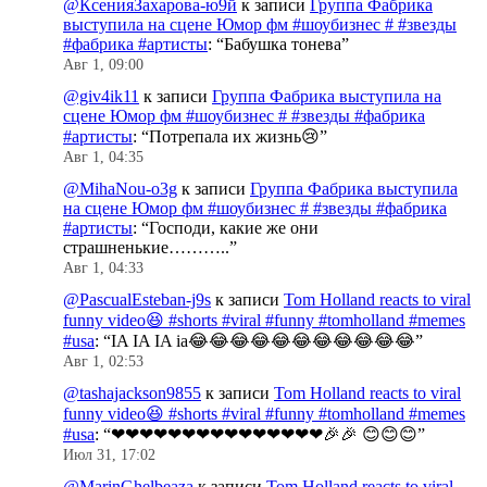
@КсенияЗахарова-ю9й
к записи
Группа Фабрика
выступила на сцене Юмор фм #шоубизнес # #звезды
#фабрика #артисты
: “
Бабушка тонева
”
Авг 1, 09:00
@giv4ik11
к записи
Группа Фабрика выступила на
сцене Юмор фм #шоубизнес # #звезды #фабрика
#артисты
: “
Потрепала их жизнь😢
”
Авг 1, 04:35
@MihaNou-o3g
к записи
Группа Фабрика выступила
на сцене Юмор фм #шоубизнес # #звезды #фабрика
#артисты
: “
Господи, какие же они
страшненькие………..
”
Авг 1, 04:33
@PascualEsteban-j9s
к записи
Tom Holland reacts to viral
funny video😆 #shorts #viral #funny #tomholland #memes
#usa
: “
IA IA IA ia😂😂😂😂😂😂😂😂😂😂😂
”
Авг 1, 02:53
@tashajackson9855
к записи
Tom Holland reacts to viral
funny video😆 #shorts #viral #funny #tomholland #memes
#usa
: “
❤❤❤❤❤❤❤❤❤❤❤❤❤❤❤🎉🎉 😊😊😊
”
Июл 31, 17:02
@MarinGhelbeaza
к записи
Tom Holland reacts to viral