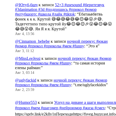
@Ютуб-6шч
к записи
52×3 #usesound #беритезвук
#3danimation #3d #подпишись #прикол #юмор
#ютубшортс #школа #лайк #tiktok
: “
Ебатаьвбвтвь
фонек к к к. Крутой 😅😂😅😂😅😂😊😂😮🎉😅.
Твдвтчттипо типо крутой йу😂😊😂😊🎉😮😂😊😂😮
😂😅😮😅. Яя Я я я. Крутой
”
Авг 4, 13:56
@Cinnamon_bebebe
к записи
ночной перекус #юкан
#юмор #прикол #приколы #мем #funny
: “
Это я
”
Авг 3, 11:12
@MissLeeJessi
к записи
ночной перекус #юкан #юмор
#прикол #приколы #мем #funny
: “
та самая история
елены райман:
”
Авг 3, 03:14
@uglyfackid
к записи
ночной перекус #юкан #юмор
#прикол #приколы #мем #funny
: “
t.me/uglyfacekidos
”
Авг 2, 23:59
@Humor553
к записи
Уснул на диване а шаги выполнил
#прикол #мем #шагомер #нейроюмор #жиза #смех
: “
Стр
https://sprlv.link/e2klly1nПереходиhttps://fsveg.buzzcast.inf