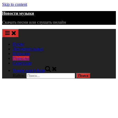
Skip to content
Новости музыки
Скачать песни или слушать онлайн
Песни
Документальные
Передачи
Приколы
Советские
Toggle search form
Найти: