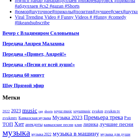
#twitch #анар #анарабдуллаев #нижневартовск #приколы
#абдуллаев #cs2 #gazan #Shorts
#юмор#шуточное#приколы#позитив#лучшее#смех#шутк
Viral Trending Video # Funny Videos # #funny #comedy
#likeandsubscribe
Вечер с Владимиром Соловьевым
Передача Андрея Малахова
Передача «Привет, Андрей!»
Передача «Песни от всей души!»
Передача 60 минут
Шоу Прямой эфир
Метки
music
2023
zvukm
zvukm tv
soyuz music
soyuzmusic
2022
rap
shorts
Премьера трека
Музыка 2023
Рэп
zvukmtv
Кавказская музыка
Хит
лучшие песни
ТОП
лирика
анекдоты
кавказские песни
клип
музыка
музыка в машину
музыка для души
музыка 2022