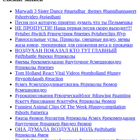
Marwadi 3 Sister Dance #marudhar_themes #bannibannageet
#shortvideo #rajasthani
Песня под которую приятно думать что ты Пельмешка
НЕ ПРОПУСТИ! Наша первая песня скоро выходит!!!
#vtuber #twitch #твичстрим #memes #vtuberclips #fyp
Равносильные углы. Приколы, смешные видео, мемы
жиза юмор, тренировки для снижения веса и прокачки
ВОЗДУХАН ПОКАЗАЛ КТО ТУТ ГЛАВНЫЙ
#giftsbattle #вреки #приколы
#мемы #рекомендации #шуточное #смешновидео
#приколы #memes
Tom Holland React Viral Videos #tomholland #funny
#trynottolaugh #reaction
#смех #смехпродливаетжизнь #приколы #юмор
#смешновидео
#урокирисования #творческийблог #drawing #painting
#скетч #рисование #скетчбук #приколы #юмор
Funniest Animal Clips Of The Week #funnycompilation
#shorts #america
#жиза #юмор #позитив #приколы #смех #рекомендации
#шуточное #пранкер #видео #юмор
ОНА ДУМАЛА ВОЗДУХАН НОЛЬ #giftsbattle
#приколы #мем