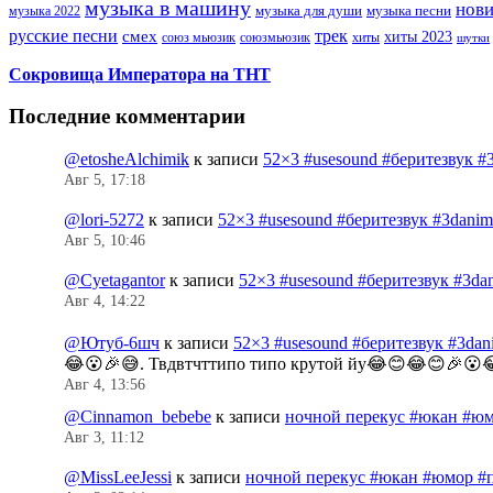
музыка в машину
нов
музыка для души
музыка песни
музыка 2022
русские песни
трек
смех
хиты 2023
союз мьюзик
хиты
союзмьюзик
шутки
Сокровища Императора на ТНТ
Последние комментарии
@etosheAlchimik
к записи
52×3 #usesound #беритезвук #
Авг 5, 17:18
@lori-5272
к записи
52×3 #usesound #беритезвук #3dani
Авг 5, 10:46
@Cyetagantor
к записи
52×3 #usesound #беритезвук #3da
Авг 4, 14:22
@Ютуб-6шч
к записи
52×3 #usesound #беритезвук #3da
😂😮🎉😅. Твдвтчттипо типо крутой йу😂😊😂😊🎉😮
Авг 4, 13:56
@Cinnamon_bebebe
к записи
ночной перекус #юкан #юм
Авг 3, 11:12
@MissLeeJessi
к записи
ночной перекус #юкан #юмор #