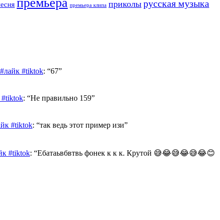
премьера
русская музыка
приколы
песня
премьера клипа
лайк #tiktok
: “
67
”
#tiktok
: “
Не правильно 159
”
к #tiktok
: “
так ведь этот пример изи
”
к #tiktok
: “
Ебатаьвбвтвь фонек к к к. Крутой 😅😂😅😂😅😂😊