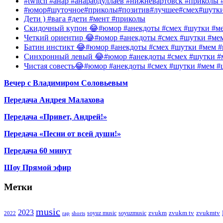
#twitch #анар #анарабдуллаев #нижневартовск #приколы #
#юмор#шуточное#приколы#позитив#лучшее#смех#шутк
Дети ) #вага #дети #мент #приколы
Скидочный купон 😂#юмор #анекдоты #смех #шутки #ме
Четкий ориентир 😂#юмор #анекдоты #смех #шутки #ме
Батин инстикт 😂#юмор #анекдоты #смех #шутки #мем #
Синхронный левый 😂#юмор #анекдоты #смех #шутки #м
Чистая совесть😂#юмор #анекдоты #смех #шутки #мем #
Вечер с Владимиром Соловьевым
Передача Андрея Малахова
Передача «Привет, Андрей!»
Передача «Песни от всей души!»
Передача 60 минут
Шоу Прямой эфир
Метки
music
2023
zvukm
zvukm tv
zvukmtv
soyuz music
soyuzmusic
2022
rap
shorts