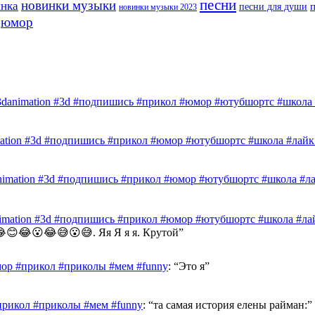
песни
новинки музыки
инка
песни для души
новинки музыки 2023
юмор
3danimation #3d #подпишись #прикол #юмор #ютубшортс #школа #
mation #3d #подпишись #прикол #юмор #ютубшортс #школа #лайк 
nimation #3d #подпишись #прикол #юмор #ютубшортс #школа #лай
nimation #3d #подпишись #прикол #юмор #ютубшортс #школа #лай
😊😂😮😂😅😮😅. Яя Я я я. Крутой
”
ор #прикол #приколы #мем #funny
: “
Это я
”
прикол #приколы #мем #funny
: “
та самая история елены райман:
”