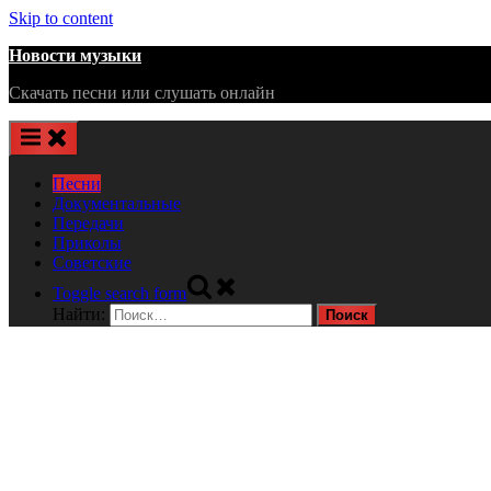
Skip to content
Новости музыки
Скачать песни или слушать онлайн
Песни
Документальные
Передачи
Приколы
Советские
Toggle search form
Найти: