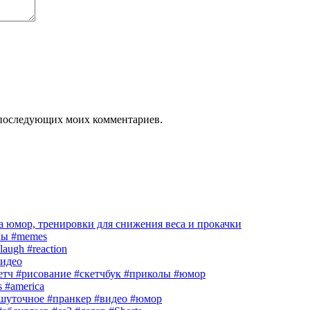
ля последующих моих комментариев.
 юмор, тренировки для снижения веса и прокачки
лы #memes
laugh #reaction
идео
кетч #рисование #скетчбук #приколы #юмор
s #america
шуточное #пранкер #видео #юмор