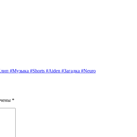
Клип #Музыка #Shorts #Aiden #Загадка #Neuro
ечены
*