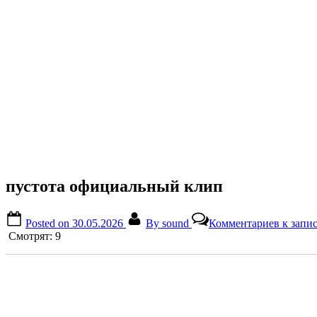
пусᴛоᴛа официальный клип
Posted on
30.05.2026
By
sound
Комментариев
к запи
Смотрят:
9