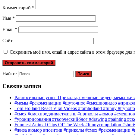
Комментарий
*
Имя
*
Email
*
Сайт
Сохранить моё имя, email и адрес сайта в этом браузере д
Найти:
Свежие записи
Равносильные углы. Приколы, смешные видео, мемы жиза
#мемы #рекомендации #шуточное #смешновидео #прико
Tom Holland React Viral Videos #tomholland #funny #trynotto
#смех #смехпродливаетжизнь #приколы #юмор #смешнов
#урокирисования #творческийблог #drawing #painting #с
Funniest Animal Clips Of The Week #funnycompilation #short
#жиза #юмор #позитив #приколы #смех #рекомендации #