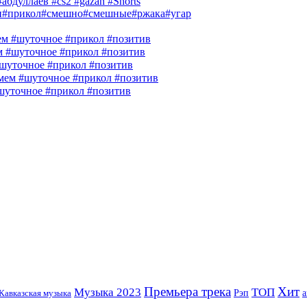
абдуллаев #cs2 #gazan #Shorts
и#прикол#смешно#смешные#ржака#угар
м #шуточное #прикол #позитив
м #шуточное #прикол #позитив
шуточное #прикол #позитив
ем #шуточное #прикол #позитив
шуточное #прикол #позитив
Премьера трека
Хит
Музыка 2023
ТОП
Рэп
Кавказская музыка
а