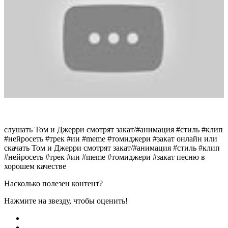
слушать Том и Джерри смотрят закат/#анимация #стиль #клип
#нейросеть #трек #ии #meme #томиджери #закат онлайн или
скачать Том и Джерри смотрят закат/#анимация #стиль #клип
#нейросеть #трек #ии #meme #томиджери #закат песню в
хорошем качестве
Насколько полезен контент?
Нажмите на звезду, чтобы оценить!