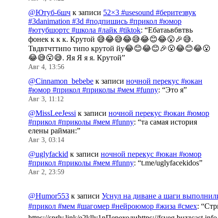
@Ютуб-6шч
к записи
52×3 #usesound #беритезвук
#3danimation #3d #подпишись #прикол #юмор
#ютубшортс #школа #лайк #tiktok
: “
Ебатаьвбвтвь
фонек к к к. Крутой 😅😂😅😂😅😂😊😂😮🎉😅.
Твдвтчттипо типо крутой йу😂😊😂😊🎉😮😂😊😂😮
😂😅😮😅. Яя Я я я. Крутой
”
Авг 4, 13:56
@Cinnamon_bebebe
к записи
ночной перекус #юкан
#юмор #прикол #приколы #мем #funny
: “
Это я
”
Авг 3, 11:12
@MissLeeJessi
к записи
ночной перекус #юкан #юмор
#прикол #приколы #мем #funny
: “
та самая история
елены райман:
”
Авг 3, 03:14
@uglyfackid
к записи
ночной перекус #юкан #юмор
#прикол #приколы #мем #funny
: “
t.me/uglyfacekidos
”
Авг 2, 23:59
@Humor553
к записи
Уснул на диване а шаги выполнил
#прикол #мем #шагомер #нейроюмор #жиза #смех
: “
Стр
https://sprlv.link/e2klly1nПереходиhttps://fsveg.buzzcast.inf