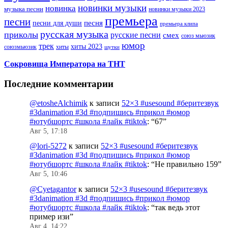
новинки музыки
новинка
музыка песни
новинки музыки 2023
премьера
песни
песни для души
песня
премьера клипа
русская музыка
приколы
русские песни
смех
союз мьюзик
юмор
трек
хиты 2023
хиты
союзмьюзик
шутки
Сокровища Императора на ТНТ
Последние комментарии
@etosheAlchimik
к записи
52×3 #usesound #беритезвук
#3danimation #3d #подпишись #прикол #юмор
#ютубшортс #школа #лайк #tiktok
: “
67
”
Авг 5, 17:18
@lori-5272
к записи
52×3 #usesound #беритезвук
#3danimation #3d #подпишись #прикол #юмор
#ютубшортс #школа #лайк #tiktok
: “
Не правильно 159
”
Авг 5, 10:46
@Cyetagantor
к записи
52×3 #usesound #беритезвук
#3danimation #3d #подпишись #прикол #юмор
#ютубшортс #школа #лайк #tiktok
: “
так ведь этот
пример изи
”
Авг 4, 14:22