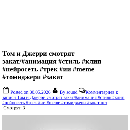
Том и Джерри смотрят
закат/#анимация #стиль #клип
#нейросеть #трек #ии #meme
#томиджери #закат
Posted on
30.05.2026
By
sound
Комментариев
к
записи Том и Джерри смотрят закат/#анимация #стиль #клип
#нейросеть #трек #ии #meme #томиджери #закат
нет
Смотрят:
3