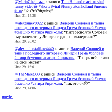
@MarinGhelbeaza
к записи
Tom Holland reacts to viral
funny video😆 #shorts #viral #funny #tomholland #memes
#usa
: “
🎉s7rfs7drguhxj
”
Июл 31, 15:38
@alextrunev8822
к записи
Валерий Соловей и тайна
последнего интервью Линдси Грэма #соловей #юмор
#смешно #сатира #приколы
: “
Интересно,что Соловей
ему напел,что у Линдси сердце не выдержало?
”
Июл 29, 20:02
@alexanderstalikov4440
к записи
Валерий Соловей и
тайна последнего интервью Линдси Грэма #соловей
#юмор #смешно #сатира #приколы
: “
Теперь всё встало
на свои места!
”
Июл 29, 16:01
@TheMaret333
к записи
Валерий Соловей и тайна
последнего интервью Линдси Грэма #соловей #юмор
#смешно #сатира #приколы
: “
Так это он😮
”
Июл 29, 14:06
movies