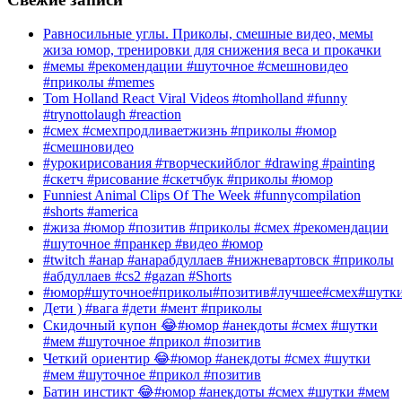
Равносильные углы. Приколы, смешные видео, мемы
жиза юмор, тренировки для снижения веса и прокачки
#мемы #рекомендации #шуточное #смешновидео
#приколы #memes
Tom Holland React Viral Videos #tomholland #funny
#trynottolaugh #reaction
#смех #смехпродливаетжизнь #приколы #юмор
#смешновидео
#урокирисования #творческийблог #drawing #painting
#скетч #рисование #скетчбук #приколы #юмор
Funniest Animal Clips Of The Week #funnycompilation
#shorts #america
#жиза #юмор #позитив #приколы #смех #рекомендации
#шуточное #пранкер #видео #юмор
#twitch #анар #анарабдуллаев #нижневартовск #приколы
#абдуллаев #cs2 #gazan #Shorts
#юмор#шуточное#приколы#позитив#лучшее#смех#шутк
Дети ) #вага #дети #мент #приколы
Скидочный купон 😂#юмор #анекдоты #смех #шутки
#мем #шуточное #прикол #позитив
Четкий ориентир 😂#юмор #анекдоты #смех #шутки
#мем #шуточное #прикол #позитив
Батин инстикт 😂#юмор #анекдоты #смех #шутки #мем