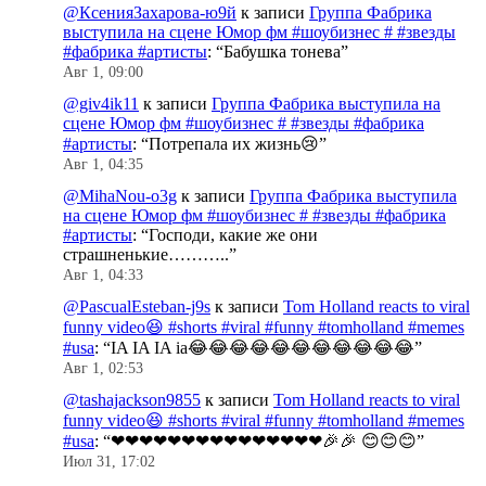
@КсенияЗахарова-ю9й
к записи
Группа Фабрика
выступила на сцене Юмор фм #шоубизнес # #звезды
#фабрика #артисты
: “
Бабушка тонева
”
Авг 1, 09:00
@giv4ik11
к записи
Группа Фабрика выступила на
сцене Юмор фм #шоубизнес # #звезды #фабрика
#артисты
: “
Потрепала их жизнь😢
”
Авг 1, 04:35
@MihaNou-o3g
к записи
Группа Фабрика выступила
на сцене Юмор фм #шоубизнес # #звезды #фабрика
#артисты
: “
Господи, какие же они
страшненькие………..
”
Авг 1, 04:33
@PascualEsteban-j9s
к записи
Tom Holland reacts to viral
funny video😆 #shorts #viral #funny #tomholland #memes
#usa
: “
IA IA IA ia😂😂😂😂😂😂😂😂😂😂😂
”
Авг 1, 02:53
@tashajackson9855
к записи
Tom Holland reacts to viral
funny video😆 #shorts #viral #funny #tomholland #memes
#usa
: “
❤❤❤❤❤❤❤❤❤❤❤❤❤❤❤🎉🎉 😊😊😊
”
Июл 31, 17:02