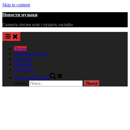
Skip to content
Новости музыки
Скачать песни или слушать онлайн
Песни
Документальные
Передачи
Приколы
Советские
Toggle search form
Найти: