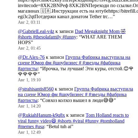
invitecode=8XK2BNРеф 8XK2BNПереходи по ссылке.Оп
магазинах 🇺🇦.Инструкции есть на ютубеhttps://bitrefill.
egi3c2qtПотдержи канал донатом Tether trc…
”
Авг 2, 03:11
@GabrielLeal-v4z
к записи
Dad Megaknight Mom 🤣
#shorts #thesolafamily #funny
: “
WHAT ARE THEM
HOPS
”
Авг 2, 01:45
@Dr.Alex-76
к записи
Группа Фабрика выступила на
сцене Юмор фм #шоубизнес # #звезды #фабрика
#артисты
: “
Ирочка, ты лучшая! Эти куры, отстой.😊🌹
🌹🌹🌹🌹
”
Авг 1, 19:10
@strahisantis8560
к записи
Группа Фабрика выступила
на сцене Юмор фм #шоубизнес # #звезды #фабрика
#артисты
: “
Совхоз колхоз вышел в люди😅😅
”
Авг 1, 14:20
@RukiahHanum-k9q8x
к записи
Tom Holland reacts to
viral funny video😆 #shorts #viral #funny #tomholland
#memes #usa
: “
Betul tuh ai
”
Авг 1, 12:49