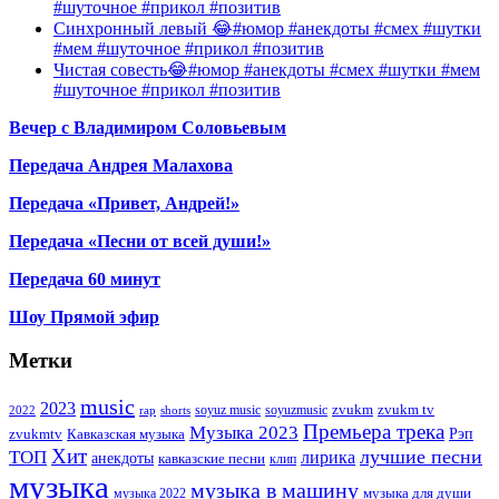
#шуточное #прикол #позитив
Синхронный левый 😂#юмор #анекдоты #смех #шутки
#мем #шуточное #прикол #позитив
Чистая совесть😂#юмор #анекдоты #смех #шутки #мем
#шуточное #прикол #позитив
Вечер с Владимиром Соловьевым
Передача Андрея Малахова
Передача «Привет, Андрей!»
Передача «Песни от всей души!»
Передача 60 минут
Шоу Прямой эфир
Метки
music
2023
zvukm
zvukm tv
soyuz music
soyuzmusic
2022
rap
shorts
Премьера трека
Музыка 2023
Рэп
zvukmtv
Кавказская музыка
Хит
лучшие песни
ТОП
лирика
анекдоты
кавказские песни
клип
музыка
музыка в машину
музыка для души
музыка 2022